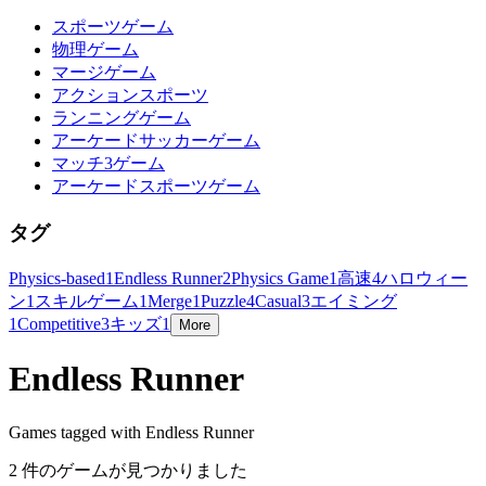
スポーツゲーム
物理ゲーム
マージゲーム
アクションスポーツ
ランニングゲーム
アーケードサッカーゲーム
マッチ3ゲーム
アーケードスポーツゲーム
タグ
Physics-based
1
Endless Runner
2
Physics Game
1
高速
4
ハロウィー
ン
1
スキルゲーム
1
Merge
1
Puzzle
4
Casual
3
エイミング
1
Competitive
3
キッズ
1
More
Endless Runner
Games tagged with Endless Runner
2 件のゲームが見つかりました