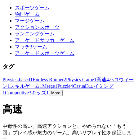
スポーツゲーム
物理ゲーム
マージゲーム
アクションスポーツ
ランニングゲーム
アーケードサッカーゲーム
マッチ3ゲーム
アーケードスポーツゲーム
タグ
Physics-based
1
Endless Runner
2
Physics Game
1
高速
4
ハロウィー
ン
1
スキルゲーム
1
Merge
1
Puzzle
4
Casual
3
エイミング
1
Competitive
3
キッズ
1
More
高速
中毒性の高い、高速アクションと、やめられない「もう一
回」プレイ感が魅力のゲーム。高いリプレイ性を保証しま