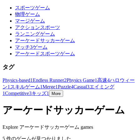
スポーツゲーム
物理ゲーム
マージゲーム
アクションスポーツ
ランニングゲーム
アーケードサッカーゲーム
マッチ3ゲーム
アーケードスポーツゲーム
タグ
Physics-based
1
Endless Runner
2
Physics Game
1
高速
4
ハロウィー
ン
1
スキルゲーム
1
Merge
1
Puzzle
4
Casual
3
エイミング
1
Competitive
3
キッズ
1
More
アーケードサッカーゲーム
Explore アーケードサッカーゲーム games
5 件のゲームが見つかりました