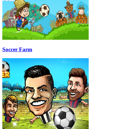
Soccer Farm