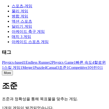
스포츠-게임
물리 게임
병합 게임
액션 스포츠
달리기 게임
아케이드 축구 게임
매치 3 게임
아케이드 스포츠 게임
태그
Physics-based
1
Endless Runner
2
Physics Game
1
빠른 속도
4
할로윈
1
스킬 게임
1
Merge
1
Puzzle
4
Casual
3
조준
1
Competitive
3
어린이
1
More
조준
조준과 정확성을 통해 목표물을 맞추는 게임.
1개의 게임이 발견되었습니다.