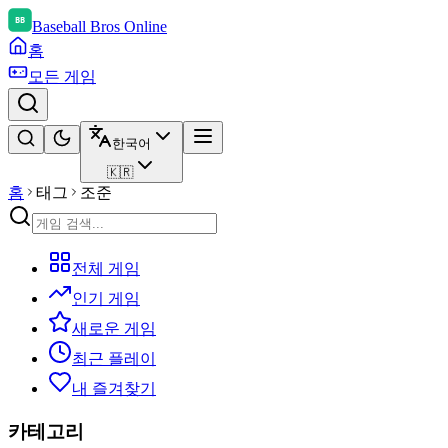
Baseball Bros Online
홈
모든 게임
한국어
🇰🇷
홈
태그
조준
전체 게임
인기 게임
새로운 게임
최근 플레이
내 즐겨찾기
카테고리