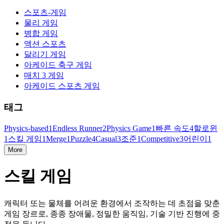
스포츠-게임
물리 게임
병합 게임
액션 스포츠
달리기 게임
아케이드 축구 게임
매치 3 게임
아케이드 스포츠 게임
태그
Physics-based
1
Endless Runner
2
Physics Game
1
빠른 속도
4
할로윈
1
스킬 게임
1
Merge
1
Puzzle
4
Casual
3
조준
1
Competitive
3
어린이
1
More
스킬 게임
캐릭터 또는 물체를 어려운 환경에서 조작하는 데 초점을 맞춘
게임 장르로, 종종 장애물, 정밀한 움직임, 기술 기반 진행에 중