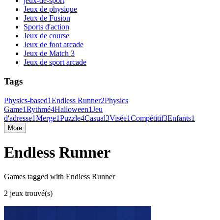
jeux-de-sport
Jeux de physique
Jeux de Fusion
Sports d'action
Jeux de course
Jeux de foot arcade
Jeux de Match 3
Jeux de sport arcade
Tags
Physics-based
1
Endless Runner
2
Physics
Game
1
Rythmé
4
Halloween
1
Jeu
d'adresse
1
Merge
1
Puzzle
4
Casual
3
Visée
1
Compétitif
3
Enfants
1
More
Endless Runner
Games tagged with Endless Runner
2 jeux trouvé(s)