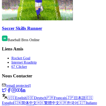
Soccer Skills Runner
Baseball Bros Online
Liens Amis
Rocket Goal
Internet Roadtrip
67 Clicker
Nous Contacter
[email protected]
🇺🇸
English
🇩🇪
Deutsch
🇫🇷
Français
🇯🇵
日本語
🇪🇸
Español
🇨🇳
简体中文
🇭🇰
繁體中文
🇰🇷
한국어
🇮🇹
Italiano