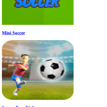
Mini Soccer