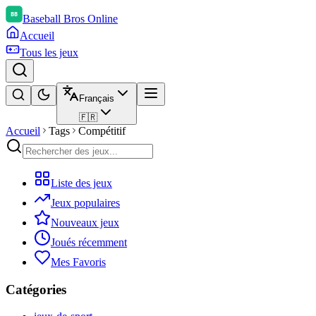
Baseball Bros Online
Accueil
Tous les jeux
Français
🇫🇷
Accueil
Tags
Compétitif
Liste des jeux
Jeux populaires
Nouveaux jeux
Joués récemment
Mes Favoris
Catégories