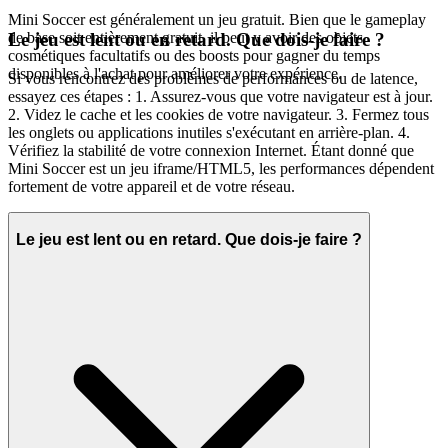
Mini Soccer est généralement un jeu gratuit. Bien que le gameplay
de base soit entièrement gratuit, il peut y avoir des objets
Le jeu est lent ou en retard. Que dois-je faire ?
cosmétiques facultatifs ou des boosts pour gagner du temps
disponibles à l'achat pour améliorer votre expérience.
Si vous rencontrez des problèmes de performances ou de latence,
essayez ces étapes : 1. Assurez-vous que votre navigateur est à jour.
2. Videz le cache et les cookies de votre navigateur. 3. Fermez tous
les onglets ou applications inutiles s'exécutant en arrière-plan. 4.
Vérifiez la stabilité de votre connexion Internet. Étant donné que
Mini Soccer est un jeu iframe/HTML5, les performances dépendent
fortement de votre appareil et de votre réseau.
Le jeu est lent ou en retard. Que dois-je faire ?