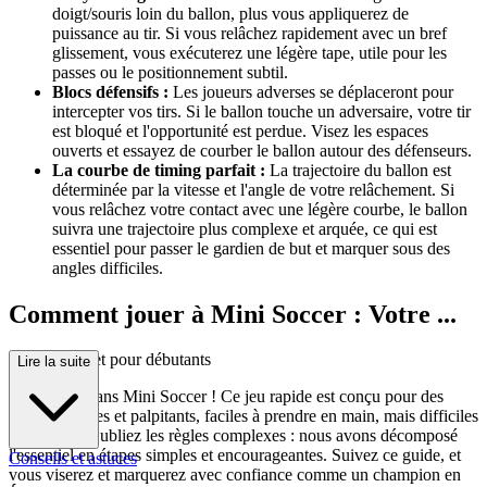
doigt/souris loin du ballon, plus vous appliquerez de
puissance au tir. Si vous relâchez rapidement avec un bref
glissement, vous exécuterez une légère tape, utile pour les
passes ou le positionnement subtil.
Blocs défensifs :
Les joueurs adverses se déplaceront pour
intercepter vos tirs. Si le ballon touche un adversaire, votre tir
est bloqué et l'opportunité est perdue. Visez les espaces
ouverts et essayez de courber le ballon autour des défenseurs.
La courbe de timing parfait :
La trajectoire du ballon est
déterminée par la vitesse et l'angle de votre relâchement. Si
vous relâchez votre contact avec une légère courbe, le ballon
suivra une trajectoire plus complexe et arquée, ce qui est
essentiel pour passer le gardien de but et marquer sous des
angles difficiles.
Comment jouer à Mini Soccer : Votre ...
guide complet pour débutants
Lire la suite
Bienvenue dans Mini Soccer ! Ce jeu rapide est conçu pour des
matchs rapides et palpitants, faciles à prendre en main, mais difficiles
à maîtriser. Oubliez les règles complexes : nous avons décomposé
l'essentiel en étapes simples et encourageantes. Suivez ce guide, et
Conseils et astuces
vous viserez et marquerez avec confiance comme un champion en