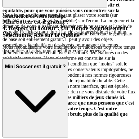
test d'habileté. Nous construisons le terrain de jeu sûr et
équitable, pour que vous puissiez vous concentrer sur la
Vous jouez en cliquant et en faisant glisser votre souris (sur
construction de votre héritage.
ordinateur) ou votre doigt (sur mobile) sur l'écran. La longueur et la
Mini Soccer est-il gratuit ?
direction de votre glissement déterminent la puissance et l'angle de
4. Respect du Joueur : Un Monde Soigneusement
votre tir. Relâchez pour tirer ! La clé est la précision et le timing.
Mini Soccer est généralement un jeu gratuit. Bien que le gameplay
Sélectionné, Axé sur la Qualité
de base soit entièrement gratuit, il peut y avoir des objets
cosmétiques facultatifs ou des boosts pour gagner du temps
Nous reconnaissons votre intelligence et valorisons trop votre temps
disponibles à l'achat pour améliorer votre expérience.
pour encombrer votre écran avec des clones peu élaborés ou des
publicités intrusives. Notre plateforme est construite sur la
conviction que moins, c'est plus, à condition que "moins" soit le
Mini Soccer est-il gratuit ?
meilleur. Nous agissons comme des conservateurs impitoyables, ne
sélectionnant que les jeux qui répondent à nos normes rigoureuses
en matière de plaisir, de qualité et de rejouabilité durable. Cette
focalisation sur la qualité s'étend à notre interface, qui est épurée,
rapide et discrète, garantissant que rien ne vous distraie de votre flux
de jeu.
Vous ne trouverez pas des milliers de jeux clonés ici.
Nous présentons Mini Soccer parce que nous pensons que c'est
un jeu exceptionnel qui mérite votre temps. C'est notre
promesse curatoriale : moins de bruit, plus de la qualité que
vous méritez.