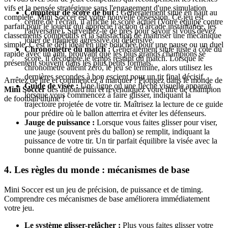
vifs et la pensée stratégique sans l'engagement d'une simulation
Compteur de score de but :
Généralement situé en haut au
complète, Mini Soccer est votre nouvelle obsession. Ce jeu est
centre de l'écran, il affiche le score actuel (Votre équipe contre
parfait pour le joueur qui apprécie l'action d'arcade instantanée, les
l'adversaire). Surveillez-le de près pour savoir si vous devez
classements compétitifs et la satisfaction de maîtriser une mécanique
jouer de manière agressive ou défensive.
simple. C'est le défi idéal en une bouchée pour une pause ou un duel
Chronomètre du match :
Généralement situé juste à côté du
rapide avec un ami, prouvant que les plus grands champions se
score, il décompte le temps restant du match. Lorsque le
présentent souvent dans les plus petits formats.
chronomètre atteint zéro, le jeu se termine, alors utilisez les
dernières secondes à bon escient pour un tir final décisif.
Arrêtez de lire et commencez à marquer ! Plongez dans le monde de
Guide de visée :
Une ligne ou une flèche visuelle apparaît
Mini Soccer
dès aujourd'hui et revendiquez votre titre de champion
lorsque vous commencez à faire glisser, indiquant la
de football ultime !
trajectoire projetée de votre tir. Maîtrisez la lecture de ce guide
pour prédire où le ballon atterrira et éviter les défenseurs.
Jauge de puissance :
Lorsque vous faites glisser pour viser,
une jauge (souvent près du ballon) se remplit, indiquant la
puissance de votre tir. Un tir parfait équilibre la visée avec la
bonne quantité de puissance.
4. Les règles du monde : mécanismes de base
Mini Soccer est un jeu de précision, de puissance et de timing.
Comprendre ces mécanismes de base améliorera immédiatement
votre jeu.
Le système glisser-relâcher :
Plus vous faites glisser votre