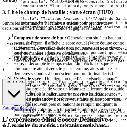
de but)
surface de but
        "principle": "Cette tactique consiste à utilise
        "execution": "Tout d'abord, vous devez identifi
      },

3. Lire le champ de bataille : votre écran (HUD)
      {

        "title": "Tactique Avancée : L'\"Appât du Gardi
Suivre les informations à l'écran est crucial pour prendre des
        "principle": "Cela implique d'utiliser un tir b
        "execution": "Commencez par utiliser environ 30
décisions en une fraction de seconde et gagner le match.
      }

    ]

Compteur de score de but :
Généralement situé en haut au
  },

centre de l'écran, il affiche le score actuel (Votre équipe contre
  "section3": {

l'adversaire). Surveillez-le de près pour savoir si vous devez
    "title": "Le Secret des Pros : Un Avantage Contre-I
    "content": "La plupart des joueurs pensent que **ma
jouer de manière agressive ou défensive.
    "explanation": "La difficulté de l'IA défensive du 
Chronomètre du match :
Généralement situé juste à côté du
    "conclusion": "Maintenant, appliquez ces principes.
score, il décompte le temps restant du match. Lorsque le
  }

chronomètre atteint zéro, le jeu se termine, alors utilisez les
dernières secondes à bon escient pour un tir final décisif.
r">
{

Guide de visée :
Une ligne ou une flèche visuelle apparaît
  "title": "Maîtriser le Mini Soccer : Guide de Stratég
Lire la suite
lorsque vous commencez à faire glisser, indiquant la
  "introduction": "Bienvenue dans l'analyse tactique dé
trajectoire projetée de votre tir. Maîtrisez la lecture de ce guide
  "section1": {

pour prédire où le ballon atterrira et éviter les défenseurs.
    "title": "Les Fondations : Trois Habitudes d'Or",

Jauge de puissance :
Lorsque vous faites glisser pour viser,
    "description": "Pour réussir au plus haut niveau, v
    "habits": [

une jauge (souvent près du ballon) se remplit, indiquant la
Pourquoi jouer ici?
      {

puissance de votre tir. Un tir parfait équilibre la visée avec la
        "title": "Habitude d'Or 1 : Le Verrouillage de 
bonne quantité de puissance.
        "content": "Dans **Mini Soccer**, chaque action
L'expérience Mini Soccer Définitive :
        "keywords": ["Mini Soccer", "verrouillage", "ci
      },

4. Les règles du monde : mécanismes de base