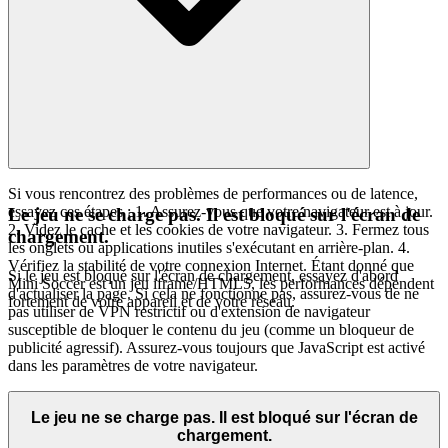
Si vous rencontrez des problèmes de performances ou de latence,
essayez ces étapes : 1. Assurez-vous que votre navigateur est à jour.
Le jeu ne se charge pas. Il est bloqué sur l'écran de
2. Videz le cache et les cookies de votre navigateur. 3. Fermez tous
chargement.
les onglets ou applications inutiles s'exécutant en arrière-plan. 4.
Vérifiez la stabilité de votre connexion Internet. Étant donné que
Si le jeu est bloqué sur l'écran de chargement, essayez d'abord
Mini Soccer est un jeu iframe/HTML5, les performances dépendent
d'actualiser la page. Si cela ne fonctionne pas, assurez-vous de ne
fortement de votre appareil et de votre réseau.
pas utiliser de VPN restrictif ou d'extension de navigateur
susceptible de bloquer le contenu du jeu (comme un bloqueur de
publicité agressif). Assurez-vous toujours que JavaScript est activé
dans les paramètres de votre navigateur.
Le jeu ne se charge pas. Il est bloqué sur l'écran de
chargement.