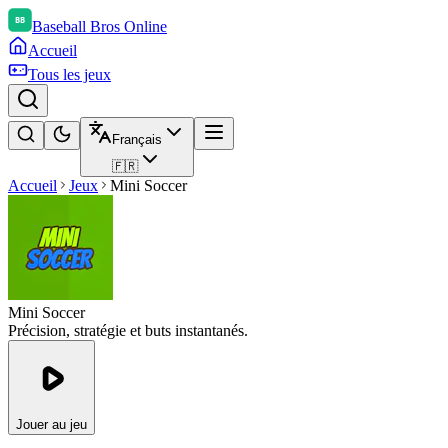
Baseball Bros Online
Accueil
Tous les jeux
Français
🇫🇷
Accueil
Jeux
Mini Soccer
Mini Soccer
Précision, stratégie et buts instantanés.
Jouer au jeu