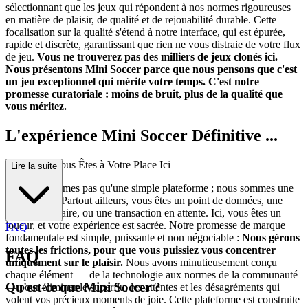
sélectionnant que les jeux qui répondent à nos normes rigoureuses
en matière de plaisir, de qualité et de rejouabilité durable. Cette
focalisation sur la qualité s'étend à notre interface, qui est épurée,
rapide et discrète, garantissant que rien ne vous distraie de votre flux
de jeu.
Vous ne trouverez pas des milliers de jeux clonés ici.
Nous présentons Mini Soccer parce que nous pensons que c'est
un jeu exceptionnel qui mérite votre temps. C'est notre
promesse curatoriale : moins de bruit, plus de la qualité que
vous méritez.
L'expérience Mini Soccer Définitive ...
: Pourquoi Vous Êtes à Votre Place Ici
Lire la suite
Nous ne sommes pas qu'une simple plateforme ; nous sommes une
philosophie. Partout ailleurs, vous êtes un point de données, une
cible publicitaire, ou une transaction en attente. Ici, vous êtes un
joueur, et votre expérience est sacrée. Notre promesse de marque
FAQ
fondamentale est simple, puissante et non négociable :
Nous gérons
toutes les frictions, pour que vous puissiez vous concentrer
FAQ
uniquement sur le plaisir.
Nous avons minutieusement conçu
chaque élément — de la technologie aux normes de la communauté
Qu'est-ce que Mini Soccer ?
— pour éliminer le superflu, les attentes et les désagréments qui
volent vos précieux moments de joie. Cette plateforme est construite