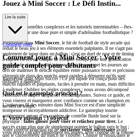
Jouez à Mini Soccer : Le Défi Instin...
ctif Ultime
Lire la suite
Oubliez les contrôles complexes et les tutoriels interminables – êtes-
vous prêt pour une dose pure et simple d'adrénaline footballistique ?
Bienvenue dans
Mini Soccer
, le hit de football de style arcade qui
Comment jouer
réduit le beau jeu à ses éléments essentiels palpitants. Il ne s'agit pas
seulement de taper dans un ballon ; c'est un duel de ruse et de timing
Comment jouer à Mini Soccer : Votre
à enjeux élevés où chaque tir compte. Conçu pour une gratification
guide complet pour débutants
instantanée et une rivalité intense, Mini Soccer met les joueurs au
défi de maîtriser le délicat équilibre entre puissance brute et précision
chirurgicale dans des matchs aussi rapides à démarrer qu'ils sont
Bienvenue dans Mini Soccer ! Ce jeu rapide est conçu pour des
difficiles à maîtriser.
matchs rapides et palpitants, faciles à prendre en main, mais difficiles
à maîtriser. Oubliez les règles complexes : nous avons décomposé
Quel est le gameplay principal ?
l'essentiel en étapes simples et encourageantes. Suivez ce guide, et
vous viserez et marquerez avec confiance comme un champion en
L'action au fil des minutes dans Mini Soccer est d'une simplicité
un rien de temps.
trompeuse et incroyablement addictive. Le gameplay tourne
entièrement autour d'un système de contrôle fluide basé sur la
1. Votre mission : l'objectif
physique :
faites glisser pour viser et relâchez pour tirer.
Le
succès exige plus que de simplement pointer le ballon vers le but ;
Votre objectif principal est de
surclasser votre adversaire
avant
vous devez calculer rapidement les angles, tenir compte de la vitesse
que le chronomètre du match ne s'épuise. Chaque tir réussi dans le