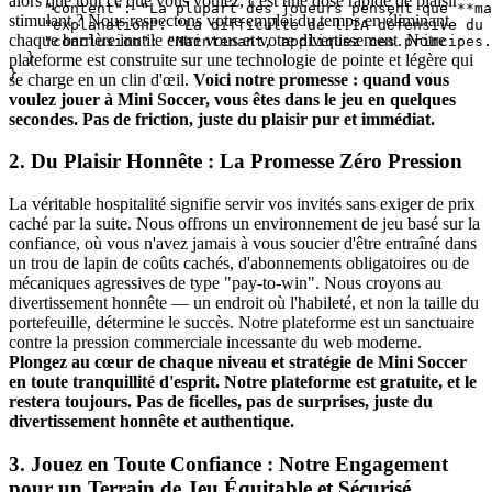
alors que tout ce que vous voulez, c'est une dose rapide de plaisir
    "content": "La plupart des joueurs pensent que **ma
stimulant ? Nous respectons votre emploi du temps en éliminant
    "explanation": "La difficulté de l'IA défensive du 
chaque barrière inutile entre vous et votre divertissement. Notre
    "conclusion": "Maintenant, appliquez ces principes.
  }

plateforme est construite sur une technologie de pointe et légère qui
se charge en un clin d'œil.
Voici notre promesse : quand vous
voulez jouer à Mini Soccer, vous êtes dans le jeu en quelques
secondes. Pas de friction, juste du plaisir pur et immédiat.
2. Du Plaisir Honnête : La Promesse Zéro Pression
La véritable hospitalité signifie servir vos invités sans exiger de prix
caché par la suite. Nous offrons un environnement de jeu basé sur la
confiance, où vous n'avez jamais à vous soucier d'être entraîné dans
un trou de lapin de coûts cachés, d'abonnements obligatoires ou de
mécaniques agressives de type "pay-to-win". Nous croyons au
divertissement honnête — un endroit où l'habileté, et non la taille du
portefeuille, détermine le succès. Notre plateforme est un sanctuaire
contre la pression commerciale incessante du web moderne.
Plongez au cœur de chaque niveau et stratégie de Mini Soccer
en toute tranquillité d'esprit. Notre plateforme est gratuite, et le
restera toujours. Pas de ficelles, pas de surprises, juste du
divertissement honnête et authentique.
3. Jouez en Toute Confiance : Notre Engagement
pour un Terrain de Jeu Équitable et Sécurisé