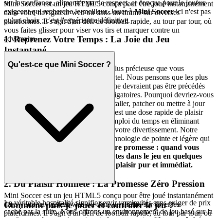
sur la confiance, alimentée par le respect, et conçue pour le joueur
Mini Soccer est un jeu HTML5 conçu pour être joué instantanément
exigeant qui recherche le meilleur. Jouer à
Mini Soccer
ici n'est pas
dans votre navigateur web ou dans un iframe sur diverses
qu'un choix ; c'est l'expérience définitive.
plateformes. Il s'agit d'un défi de football rapide, au tour par tour, où
vous faites glisser pour viser vos tirs et marquer contre un
1. Reprenez Votre Temps : La Joie du Jeu
adversaire.
Instantané
Qu'est-ce que Mini Soccer ?
Votre temps libre est la monnaie la plus précieuse que vous
possédez, et nous le traitons comme tel. Nous pensons que les plus
grands moments de plaisir de la vie ne devraient pas être précédés
par la bureaucratie et les attentes obligatoires. Pourquoi devriez-vous
passer des minutes à télécharger, installer, patcher ou mettre à jour
alors que tout ce que vous voulez, c'est une dose rapide de plaisir
stimulant ? Nous respectons votre emploi du temps en éliminant
chaque barrière inutile entre vous et votre divertissement. Notre
plateforme est construite sur une technologie de pointe et légère qui
se charge en un clin d'œil.
Voici notre promesse : quand vous
voulez jouer à Mini Soccer, vous êtes dans le jeu en quelques
secondes. Pas de friction, juste du plaisir pur et immédiat.
2. Du Plaisir Honnête : La Promesse Zéro Pression
Mini Soccer est un jeu HTML5 conçu pour être joué instantanément
La véritable hospitalité signifie servir vos invités sans exiger de prix
dans votre navigateur web ou dans un iframe sur diverses
Comment puis-je jouer et contrôler le jeu ?
caché par la suite. Nous offrons un environnement de jeu basé sur la
plateformes. Il s'agit d'un défi de football rapide, au tour par tour, où