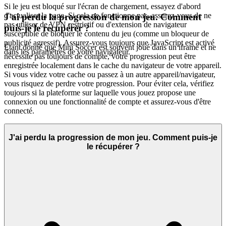
Si le jeu est bloqué sur l'écran de chargement, essayez d'abord
d'actualiser la page. Si cela ne fonctionne pas, assurez-vous de ne
J'ai perdu la progression de mon jeu. Comment
pas utiliser de VPN restrictif ou d'extension de navigateur
puis-je le récupérer ?
susceptible de bloquer le contenu du jeu (comme un bloqueur de
publicité agressif). Assurez-vous toujours que JavaScript est activé
Étant donné que Mini Soccer est souvent joué dans un iframe et ne
dans les paramètres de votre navigateur.
nécessite pas toujours de compte, votre progression peut être
enregistrée localement dans le cache du navigateur de votre appareil.
Si vous videz votre cache ou passez à un autre appareil/navigateur,
vous risquez de perdre votre progression. Pour éviter cela, vérifiez
toujours si la plateforme sur laquelle vous jouez propose une
connexion ou une fonctionnalité de compte et assurez-vous d'être
connecté.
J'ai perdu la progression de mon jeu. Comment puis-je
le récupérer ?