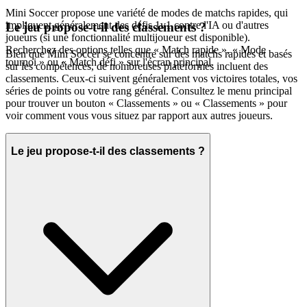
Mini Soccer propose une variété de modes de matchs rapides, qui
impliquent généralement des défis 1v1 contre l'IA ou d'autres
Le jeu propose-t-il des classements ?
joueurs (si une fonctionnalité multijoueur est disponible).
Recherchez des options telles que « Match rapide », « Mode
Bien que Mini Soccer se concentre sur des matchs rapides et basés
tournoi » ou « Match défi » sur l'écran principal.
sur les compétences, de nombreuses plateformes incluent des
classements. Ceux-ci suivent généralement vos victoires totales, vos
séries de points ou votre rang général. Consultez le menu principal
pour trouver un bouton « Classements » ou « Classements » pour
voir comment vous vous situez par rapport aux autres joueurs.
Le jeu propose-t-il des classements ?