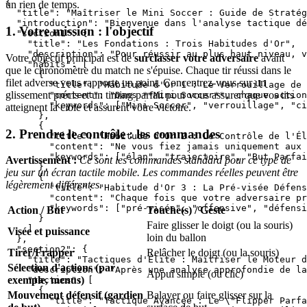
{

un rien de temps.
  "title": "Maîtriser le Mini Soccer : Guide de Stratég
  "introduction": "Bienvenue dans l'analyse tactique dé
1. Votre mission : l'objectif
  "section1": {

    "title": "Les Fondations : Trois Habitudes d'Or",

    "description": "Pour réussir au plus haut niveau, v
Votre objectif principal est de
surclasser votre adversaire
avant
    "habits": [

que le chronomètre du match ne s'épuise. Chaque tir réussi dans le
      {

filet adverse vous rapporte un point. Concentrez-vous sur un
        "title": "Habitude d'Or 1 : Le Verrouillage de 
glissement précis et un timing parfait pour vous assurer que vos tirs
        "content": "Dans **Mini Soccer**, chaque action
        "keywords": ["Mini Soccer", "verrouillage", "ci
atteignent la cible et assurent votre victoire.
      },

      {

2. Prendre le contrôle : les commandes
        "title": "Habitude d'Or 2 : Le Contrôle de l'Él
        "content": "Ne vous fiez jamais uniquement aux 
        "keywords": ["élan", "trajectoire", "But Parfai
Avertissement :
Ce sont les commandes standard pour ce type de
      },

jeu sur un écran tactile mobile. Les commandes réelles peuvent être
      {

légèrement différentes.
        "title": "Habitude d'Or 3 : La Pré-visée Défens
        "content": "Chaque fois que votre adversaire pr
        "keywords": ["pré-visée", "offensive", "défensi
Action / But
Touche(s) / Geste
      }

Faire glisser le doigt (ou la souris)
    ]

Visée et puissance
loin du ballon
  },

  "section2": {

Tirer/Frapper
Relâcher le doigt (ou la souris)
    "title": "Tactiques d'Élite : Maîtriser le Moteur d
Sélection d'actions (par
    "description": "Après une analyse approfondie de la
Appui simple (ou clic)
exemple, menus)
    "tactics": [

      {

Mouvement défensif (gardien
Balayer ou faire glisser sur la
        "title": "Tactique Avancée : Le \"Flipper Parfa