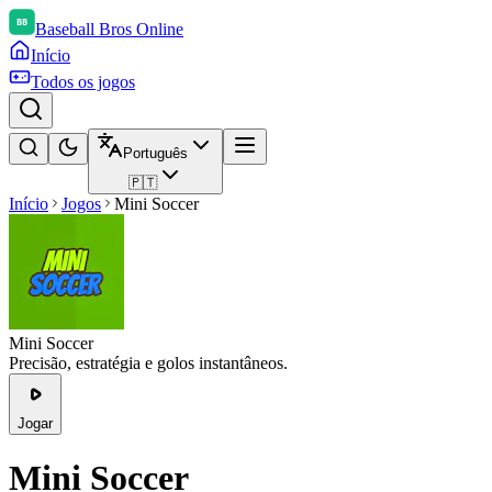
Baseball Bros Online
Início
Todos os jogos
Português
🇵🇹
Início
Jogos
Mini Soccer
Mini Soccer
Precisão, estratégia e golos instantâneos.
Jogar
Mini Soccer