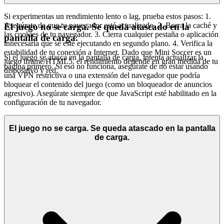
Si experimentas un rendimiento lento o lag, prueba estos pasos: 1.
Asegúrate de que tu navegador esté actualizado. 2. Borra la caché y
El juego no se carga. Se queda atascado en la
las cookies de tu navegador. 3. Cierra cualquier pestaña o aplicación
pantalla de carga.
innecesaria que se esté ejecutando en segundo plano. 4. Verifica la
estabilidad de tu conexión a Internet. Dado que Mini Soccer es un
Si el juego se atasca en la pantalla de carga, intenta actualizar la
juego iframe/HTML5, el rendimiento depende en gran medida de tu
página primero. Si eso no funciona, asegúrate de no estar usando
dispositivo y red.
una VPN restrictiva o una extensión del navegador que podría
bloquear el contenido del juego (como un bloqueador de anuncios
agresivo). Asegúrate siempre de que JavaScript esté habilitado en la
configuración de tu navegador.
El juego no se carga. Se queda atascado en la pantalla
de carga.