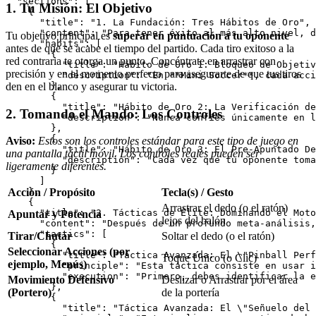
  "sections": [

1. Tu Misión: El Objetivo
    {

      "title": "1. La Fundación: Tres Hábitos de Oro",

      "content": "Para tener éxito al más alto nivel, d
Tu objetivo principal es
superar en puntuación a tu oponente
      "habits": [

antes de que se acabe el tiempo del partido. Cada tiro exitoso a la
        {

red contraria te otorga un punto. Concéntrate en arrastrar con
          "title": "Hábito de Oro 1: Bloqueo de Objetiv
precisión y en el momento perfecto para asegurarte de que tus tiros
          "description": "En **Mini Soccer**, cada acci
den en el blanco y asegurar tu victoria.
        },

        {

          "title": "Hábito de Oro 2: La Verificación de
2. Tomando el Mando: Los Controles
          "description": "Nunca confíes únicamente en l
        },

        {

Aviso:
Estos son los controles estándar para este tipo de juego en
          "title": "Hábito de Oro 3: El Pre-Apuntado De
una pantalla táctil móvil. Los controles reales pueden ser
          "description": "Cada vez que tu oponente toma
ligeramente diferentes.
        }

      ]

Acción / Propósito
Tecla(s) / Gesto
    },

    {

Arrastrar el dedo (o el ratón)
      "title": "2. Tácticas de Élite: Dominando el Moto
Apuntar y Potencia
lejos del balón
      "content": "Después de un profundo meta-análisis,
      "tactics": [

Tirar/Chutar
Soltar el dedo (o el ratón)
        {

Seleccionar Acciones (por
          "title": "Táctica Avanzada: El \"Pinball Perf
Toque Único (o Clic)
ejemplo, Menús)
          "principle": "Esta táctica consiste en usar i
          "execution": "Primero, debes identificar la e
Movimiento Defensivo
Deslizar o Arrastrar por el área
        },

(Portero)
de la portería
        {

          "title": "Táctica Avanzada: El \"Señuelo del 