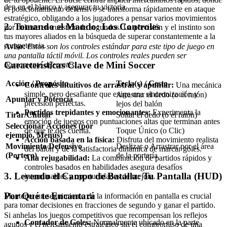
den en el blanco y asegurar tu victoria.
el posicionamiento defensivo se transforma rápidamente en ataque
estratégico, obligando a los jugadores a pensar varios movimientos
2. Tomando el Mando: Los Controles
por delante en cuestión de segundos. La precisión y el instinto son
tus mayores aliados en la búsqueda de superar constantemente a la
competencia.
Aviso:
Estos son los controles estándar para este tipo de juego en
una pantalla táctil móvil. Los controles reales pueden ser
Características Clave de Mini Soccer
ligeramente diferentes.
Acción / Propósito
Tecla(s) / Gesto
Controles intuitivos de arrastrar y apuntar:
Una mecánica
simple, pero desafiante que exige una sincronización y
Arrastrar el dedo (o el ratón)
Apuntar y Potencia
precisión perfectas.
lejos del balón
Partidos trepidantes y emocionantes:
Experimenta la
Tirar/Chutar
Soltar el dedo (o el ratón)
emoción de juegos con puntuaciones altas que terminan antes
Seleccionar Acciones (por
Toque Único (o Clic)
de que te des cuenta.
ejemplo, Menús)
Acción basada en la física:
Disfruta del movimiento realista
Movimiento Defensivo
Deslizar o Arrastrar por el área
del balón y de la satisfactoria dinámica de marcar goles.
(Portero)
de la portería
Alta rejugabilidad:
La combinación de partidos rápidos y
controles basados en habilidades asegura desafíos
3. Leyendo el Campo de Batalla: Tu Pantalla (HUD)
interminables y oportunidades de mejora.
Por Qué te Encantará
Mantener un seguimiento de la información en pantalla es crucial
para tomar decisiones en fracciones de segundo y ganar el partido.
Si anhelas los juegos competitivos que recompensan los reflejos
Contador de Goles:
Normalmente ubicado en la parte
agudos y el pensamiento estratégico sin el compromiso de una