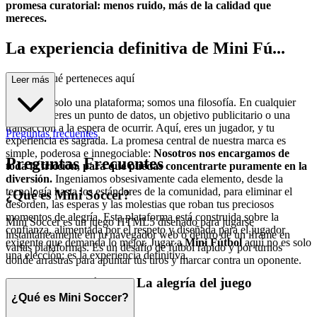
promesa curatorial: menos ruido, más de la calidad que
mereces.
La experiencia definitiva de Mini Fú...
tbol: Por qué perteneces aquí
Leer más
No somos solo una plataforma; somos una filosofía. En cualquier
otro lugar, eres un punto de datos, un objetivo publicitario o una
transacción a la espera de ocurrir. Aquí, eres un jugador, y tu
Preguntas frecuentes
experiencia es sagrada. La promesa central de nuestra marca es
simple, poderosa e innegociable:
Nosotros nos encargamos de
Preguntas Frecuentes
toda la fricción, para que puedas concentrarte puramente en la
diversión.
Ingeniamos obsesivamente cada elemento, desde la
tecnología hasta los estándares de la comunidad, para eliminar el
¿Qué es Mini Soccer?
desorden, las esperas y las molestias que roban tus preciosos
momentos de alegría. Esta plataforma está construida sobre la
Mini Soccer es un juego HTML5 diseñado para jugarse
confianza, alimentada por el respeto y diseñada para el jugador
instantáneamente en tu navegador web o dentro de un iframe en
exigente que demanda lo mejor. Jugar a
Mini Fútbol
aquí no es solo
varias plataformas. Es un desafío de fútbol rápido y por turnos
una elección; es la experiencia definitiva.
donde arrastras para apuntar tus tiros y marcar contra un oponente.
1. Reclama tu tiempo: La alegría del juego
instantáneo
¿Qué es Mini Soccer?