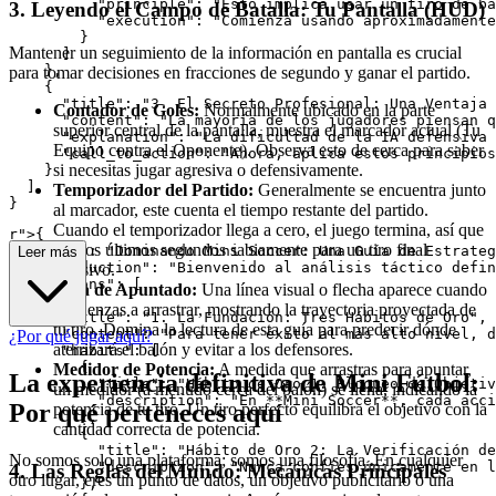
          "principle": "Esto implica usar un tiro de ba
3. Leyendo el Campo de Batalla: Tu Pantalla (HUD)
          "execution": "Comienza usando aproximadamente
        }

Mantener un seguimiento de la información en pantalla es crucial
      ]

    },

para tomar decisiones en fracciones de segundo y ganar el partido.
    {

      "title": "3. El Secreto Profesional: Una Ventaja 
Contador de Goles:
Normalmente ubicado en la parte
      "content": "La mayoría de los jugadores piensan q
superior central de la pantalla, muestra el marcador actual (Tu
      "explanation": "La dificultad de la IA defensiva 
Equipo contra el Oponente). Observa esto de cerca para saber
      "call_to_action": "Ahora, aplica estos principios
si necesitas jugar agresiva o defensivamente.
    }

  ]

Temporizador del Partido:
Generalmente se encuentra junto
al marcador, este cuenta el tiempo restante del partido.
Cuando el temporizador llega a cero, el juego termina, así que
r">
{

usa los últimos segundos sabiamente para un tiro final
  "title": "Dominando Mini Soccer: Una Guía de Estrateg
Leer más
  "introduction": "Bienvenido al análisis táctico defin
decisivo.
  "sections": [

Guía de Apuntado:
Una línea visual o flecha aparece cuando
    {

comienzas a arrastrar, mostrando la trayectoria proyectada de
      "title": "1. La Fundación: Tres Hábitos de Oro",

tu tiro. Domina la lectura de esta guía para predecir dónde
      "content": "Para tener éxito al más alto nivel, d
¿Por qué jugar aquí?
aterrizará el balón y evitar a los defensores.
      "habits": [

        {

Medidor de Potencia:
A medida que arrastras para apuntar,
La experiencia definitiva de Mini Fútbol:
          "title": "Hábito de Oro 1: Bloqueo de Objetiv
un medidor (a menudo cerca del balón) se llena, indicando la
          "description": "En **Mini Soccer**, cada acci
Por qué perteneces aquí
potencia de tu tiro. Un tiro perfecto equilibra el objetivo con la
        },

cantidad correcta de potencia.
        {

          "title": "Hábito de Oro 2: La Verificación de
No somos solo una plataforma; somos una filosofía. En cualquier
          "description": "Nunca confíes únicamente en l
4. Las Reglas del Mundo: Mecánicas Principales
otro lugar, eres un punto de datos, un objetivo publicitario o una
        },
