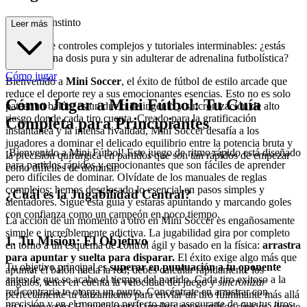
nitivo del Instinto
Leer más
Olvídate de controles complejos y tutoriales interminables: ¿estás
listo para una dosis pura y sin adulterar de adrenalina futbolística?
Cómo jugar
Bienvenido a
Mini Soccer
, el éxito de fútbol de estilo arcade que
reduce el deporte rey a sus emocionantes esencias. Esto no es solo
Cómo Jugar a Mini Fútbol: Tu Guía
patear un balón; es un duelo de ingenio y sincronización de alto
riesgo donde cada tiro cuenta. Creado para la gratificación
Completa para Principiantes
instantánea y la intensa rivalidad, Mini Soccer desafía a los
jugadores a dominar el delicado equilibrio entre la potencia bruta y
¡Bienvenido a Mini Fútbol! Este juego de ritmo rápido está diseñado
la precisión quirúrgica en partidos que son tan rápidos de empezar
para partidos rápidos y emocionantes que son fáciles de aprender
como difíciles de dominar.
pero difíciles de dominar. Olvídate de los manuales de reglas
complejos: hemos desglosado lo esencial en pasos simples y
¿Cuál es la Jugabilidad Central?
alentadores. Sigue esta guía y estarás apuntando y marcando goles
con confianza como un campeón en poco tiempo.
La acción de un momento a otro en Mini Soccer es engañosamente
simple e increíblemente adictiva. La jugabilidad gira por completo
1. Tu Misión: El Objetivo
en torno a un esquema de control ágil y basado en la física:
arrastra
para apuntar y suelta para disparar.
El éxito exige algo más que
Tu objetivo principal es
superar en puntuación a tu oponente
apuntar el balón hacia la red; debes calcular rápidamente los
antes de que se acabe el tiempo del partido. Cada tiro exitoso a la
ángulos, tener en cuenta la velocidad del juego y
sincronizar
red contraria te otorga un punto. Concéntrate en arrastrar con
perfectamente tu lanzamiento para enviar un tiro fulminante más allá
precisión y en el momento perfecto para asegurarte de que tus tiros
de tu oponente. El bucle central implica intercambios rápidos, donde