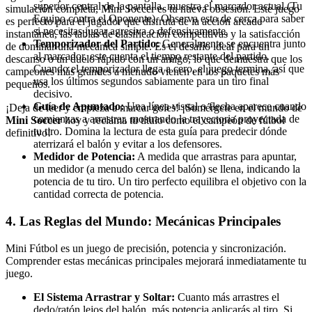
superior central de la pantalla, muestra el marcador actual (Tu
simulación completa, Mini Soccer es tu nueva obsesión. Este juego
Equipo contra el Oponente). Observa esto de cerca para saber
es perfecto para el jugador que disfruta de la acción arcade
si necesitas jugar agresiva o defensivamente.
instantánea, las tablas de clasificación competitivas y la satisfacción
Temporizador del Partido:
Generalmente se encuentra junto
de dominar una mecánica simple. Es el desafío ideal para un
al marcador, este cuenta el tiempo restante del partido.
descanso o un duelo rápido con un amigo, lo que demuestra que los
Cuando el temporizador llega a cero, el juego termina, así que
campeones más grandes a menudo vienen en los paquetes más
usa los últimos segundos sabiamente para un tiro final
pequeños.
decisivo.
Guía de Apuntado:
Una línea visual o flecha aparece cuando
¡Deja de leer y empieza a marcar goles! ¡Sumérgete en el mundo de
comienzas a arrastrar, mostrando la trayectoria proyectada de
Mini Soccer
hoy y reclama tu título como el campeón de fútbol
tu tiro. Domina la lectura de esta guía para predecir dónde
definitivo!
aterrizará el balón y evitar a los defensores.
Medidor de Potencia:
A medida que arrastras para apuntar,
un medidor (a menudo cerca del balón) se llena, indicando la
potencia de tu tiro. Un tiro perfecto equilibra el objetivo con la
cantidad correcta de potencia.
4. Las Reglas del Mundo: Mecánicas Principales
Mini Fútbol es un juego de precisión, potencia y sincronización.
Comprender estas mecánicas principales mejorará inmediatamente tu
juego.
El Sistema Arrastrar y Soltar:
Cuanto más arrastres el
dedo/ratón lejos del balón, más potencia aplicarás al tiro. Si