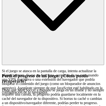
Si el juego se atasca en la pantalla de carga, intenta actualizar la
página primero. Si eso no funciona, asegúrate de no estar usando
Perdí el progreso de mi juego. ¿Cómo puedo
una VPN restrictiva o una extensión del navegador que podría
recuperarlo?
bloquear el contenido del juego (como un bloqueador de anuncios
agresivo). Asegúrate siempre de que JavaScript esté habilitado en la
Dado que Mini Soccer a menudo se juega en un iframe y no siempre
configuración de tu navegador.
requiere una cuenta, tu progreso podría guardarse localmente en la
caché del navegador de tu dispositivo. Si borras tu caché o cambias
a un dispositivo/navegador diferente, podrías perder tu progreso.