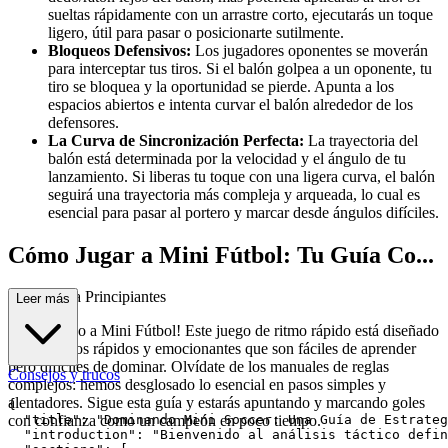
sueltas rápidamente con un arrastre corto, ejecutarás un toque
ligero, útil para pasar o posicionarte sutilmente.
Bloqueos Defensivos:
Los jugadores oponentes se moverán
para interceptar tus tiros. Si el balón golpea a un oponente, tu
tiro se bloquea y la oportunidad se pierde. Apunta a los
espacios abiertos e intenta curvar el balón alrededor de los
defensores.
La Curva de Sincronización Perfecta:
La trayectoria del
balón está determinada por la velocidad y el ángulo de tu
lanzamiento. Si liberas tu toque con una ligera curva, el balón
seguirá una trayectoria más compleja y arqueada, lo cual es
esencial para pasar al portero y marcar desde ángulos difíciles.
Cómo Jugar a Mini Fútbol: Tu Guía Co...
mpleta para Principiantes
Leer más
¡Bienvenido a Mini Fútbol! Este juego de ritmo rápido está diseñado
para partidos rápidos y emocionantes que son fáciles de aprender
pero difíciles de dominar. Olvídate de los manuales de reglas
Consejos y trucos
complejos: hemos desglosado lo esencial en pasos simples y
alentadores. Sigue esta guía y estarás apuntando y marcando goles
{

con confianza como un campeón en poco tiempo.
  "title": "Dominando Mini Soccer: Una Guía de Estrateg
  "introduction": "Bienvenido al análisis táctico defin