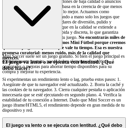
como para llenar tu pantalla con clones de baja calidad o anuncios
intrusivos. Nuestra plataforma se basa en la creencia de que menos
es más, siempre que "menos" sea lo mejor. Actuamos como
curadores implacables, seleccionando a mano solo los juegos que
cumplen nuestros rigurosos estándares de diversión, pulido y
rejugabilidad duradera. Este enfoque en la calidad se extiende a
nuestra interfaz, que es limpia, rápida y discreta, lo que garantiza
que nada te distraiga del flujo de tu juego.
No encontrarás miles de
juegos clonados aquí. Presentamos Mini Fútbol porque creemos
que es un juego excepcional que vale tu tiempo. Esa es nuestra
promesa curatorial: menos ruido, más de la calidad que
Mini Soccer suele ser un juego gratuito. Si bien el juego principal es
mereces.
completamente gratuito, puede haber elementos cosméticos
El juego va lento o se ejecuta con lentitud. ¿Qué
opcionales o mejoras para ahorrar tiempo disponibles para su
debo hacer?
compra y mejorar tu experiencia.
Si experimentas un rendimiento lento o lag, prueba estos pasos: 1.
Asegúrate de que tu navegador esté actualizado. 2. Borra la caché y
las cookies de tu navegador. 3. Cierra cualquier pestaña o aplicación
innecesaria que se esté ejecutando en segundo plano. 4. Verifica la
estabilidad de tu conexión a Internet. Dado que Mini Soccer es un
juego iframe/HTML5, el rendimiento depende en gran medida de tu
dispositivo y red.
El juego va lento o se ejecuta con lentitud. ¿Qué debo