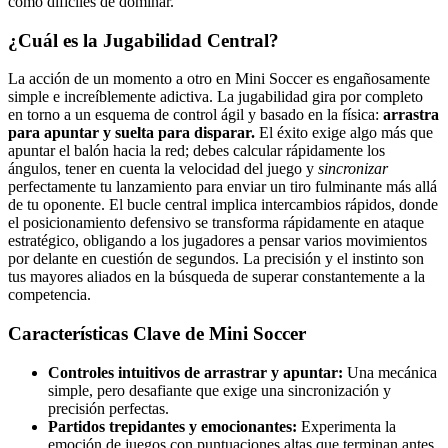
como difíciles de dominar.
¿Cuál es la Jugabilidad Central?
La acción de un momento a otro en Mini Soccer es engañosamente
simple e increíblemente adictiva. La jugabilidad gira por completo
en torno a un esquema de control ágil y basado en la física:
arrastra
para apuntar y suelta para disparar.
El éxito exige algo más que
apuntar el balón hacia la red; debes calcular rápidamente los
ángulos, tener en cuenta la velocidad del juego y
sincronizar
perfectamente tu lanzamiento para enviar un tiro fulminante más allá
de tu oponente. El bucle central implica intercambios rápidos, donde
el posicionamiento defensivo se transforma rápidamente en ataque
estratégico, obligando a los jugadores a pensar varios movimientos
por delante en cuestión de segundos. La precisión y el instinto son
tus mayores aliados en la búsqueda de superar constantemente a la
competencia.
Características Clave de Mini Soccer
Controles intuitivos de arrastrar y apuntar:
Una mecánica
simple, pero desafiante que exige una sincronización y
precisión perfectas.
Partidos trepidantes y emocionantes:
Experimenta la
emoción de juegos con puntuaciones altas que terminan antes