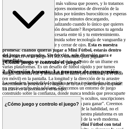
Tu tiempo libre es la moneda más valiosa que posees, y lo tratamos
como tal. Creemos que los mejores momentos de diversión de la
vida no deberían estar precedidos por trámites burocráticos y esperas
obligatorias. ¿Por qué deberías pasar minutos descargando,
instalando, parcheando o actualizando cuando lo único que quieres
es una dosis rápida de diversión desafiante? Respetamos tu agenda
eliminando cada barrera innecesaria entre tú y tu entretenimiento.
Nuestra plataforma está construida sobre tecnología de vanguardia y
ligera que se carga en un abrir y cerrar de ojos.
Esta es nuestra
promesa: cuando quieras jugar a Mini Fútbol, estarás dentro
del juego en segundos. Sin fricción, solo diversión pura e
Mini Soccer es un juego HTML5 diseñado para jugarse
inmediata.
instantáneamente en tu navegador web o dentro de un iframe en
¿Cómo juego y controlo el juego?
varias plataformas. Es un desafío de fútbol rápido y por turnos
2. Diversión honesta: La promesa de cero presión
donde arrastras para apuntar tus tiros y marcar contra un oponente.
Juegas haciendo clic y arrastrando el ratón (en escritorio) o el dedo
(en móvil) en la pantalla. La longitud y la dirección de tu arrastre
La verdadera hospitalidad significa servir a tus invitados sin exigir
determinan la potencia y el ángulo de tu tiro. ¡Suelta para disparar!
un precio oculto más adelante. Ofrecemos un entorno de juego
La clave es la precisión y el tiempo.
construido sobre la confianza, donde nunca tendrás que preocuparte
por ser arrastrado a una madriguera de costes ocultos, suscripciones
obligatorias o mecánicas agresivas de "paga para ganar". Creemos
¿Cómo juego y controlo el juego?
en el entretenimiento honesto, un lugar donde la habilidad, no el
tamaño de la billetera, determina el éxito. Nuestra plataforma es un
santuario de la implacable presión comercial de la web moderna.
Sumérgete en cada nivel y estrategia de Mini Fútbol con total