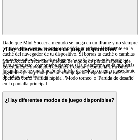
Dado que Mini Soccer a menudo se juega en un iframe y no siempre
requiere una cuenta, tu progreso podría guardarse localmente en la
¿Hay diferentes modos de juego disponibles?
caché del navegador de tu dispositivo. Si borras tu caché o cambias
a un dispositivo/navegador diferente, podrías perder tu progreso.
Mini Soccer ofrece una variedad de modos de partida rápida, que
Para evitar esto, comprueba siempre si la plataforma en la que estás
generalmente involucran desafíos 1 contra 1 contra la IA u otros
jugando ofrece una función de inicio de sesión o cuenta y asegúrate
jugadores (si hay una función multijugador disponible). Busca
de haber iniciado sesión.
opciones como 'Partida rápida', 'Modo torneo' o 'Partida de desafío'
en la pantalla principal.
¿Hay diferentes modos de juego disponibles?