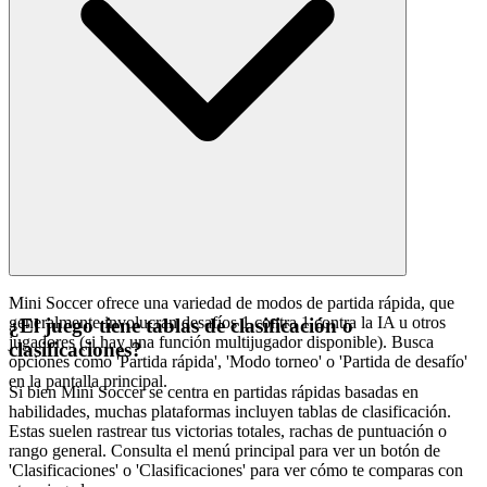
Mini Soccer ofrece una variedad de modos de partida rápida, que
generalmente involucran desafíos 1 contra 1 contra la IA u otros
¿El juego tiene tablas de clasificación o
jugadores (si hay una función multijugador disponible). Busca
clasificaciones?
opciones como 'Partida rápida', 'Modo torneo' o 'Partida de desafío'
en la pantalla principal.
Si bien Mini Soccer se centra en partidas rápidas basadas en
habilidades, muchas plataformas incluyen tablas de clasificación.
Estas suelen rastrear tus victorias totales, rachas de puntuación o
rango general. Consulta el menú principal para ver un botón de
'Clasificaciones' o 'Clasificaciones' para ver cómo te comparas con