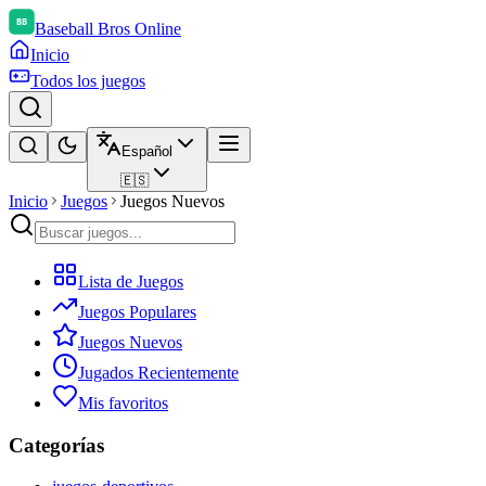
Baseball Bros Online
Inicio
Todos los juegos
Español
🇪🇸
Inicio
Juegos
Juegos Nuevos
Lista de Juegos
Juegos Populares
Juegos Nuevos
Jugados Recientemente
Mis favoritos
Categorías