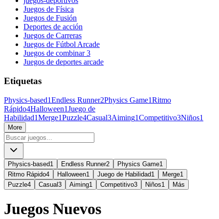
juegos-deportivos
Juegos de Física
Juegos de Fusión
Deportes de acción
Juegos de Carreras
Juegos de Fútbol Arcade
Juegos de combinar 3
Juegos de deportes arcade
Etiquetas
Physics-based
1
Endless Runner
2
Physics Game
1
Ritmo
Rápido
4
Halloween
1
Juego de
Habilidad
1
Merge
1
Puzzle
4
Casual
3
Aiming
1
Competitivo
3
Niños
1
More
Physics-based
1
Endless Runner
2
Physics Game
1
Ritmo Rápido
4
Halloween
1
Juego de Habilidad
1
Merge
1
Puzzle
4
Casual
3
Aiming
1
Competitivo
3
Niños
1
Más
Juegos Nuevos