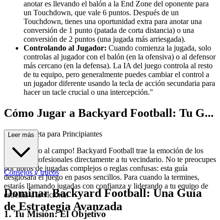
anotar es llevando el balón a la End Zone del oponente para
un Touchdown, que vale 6 puntos. Después de un
Touchdown, tienes una oportunidad extra para anotar una
conversión de 1 punto (patada de corta distancia) o una
conversión de 2 puntos (una jugada más arriesgada).
Controlando al Jugador:
Cuando comienza la jugada, solo
controlas al jugador con el balón (en la ofensiva) o al defensor
más cercano (en la defensa). La IA del juego controla al resto
de tu equipo, pero generalmente puedes cambiar el control a
un jugador diferente usando la tecla de acción secundaria para
hacer un tacle crucial o una intercepción."
Cómo Jugar a Backyard Football: Tu G...
uía Completa para Principiantes
Leer más
¡Bienvenido al campo! Backyard Football trae la emoción de los
deportes profesionales directamente a tu vecindario. No te preocupes
por libros de jugadas complejos o reglas confusas: esta guía
Consejos y trucos
desglosará el juego en pasos sencillos. Para cuando la termines,
estarás llamando jugadas con confianza y liderando a tu equipo de
Dominar Backyard Football: Una Guía
estrellas a la victoria.
de Estrategia Avanzada
1. Tu Misión: El Objetivo