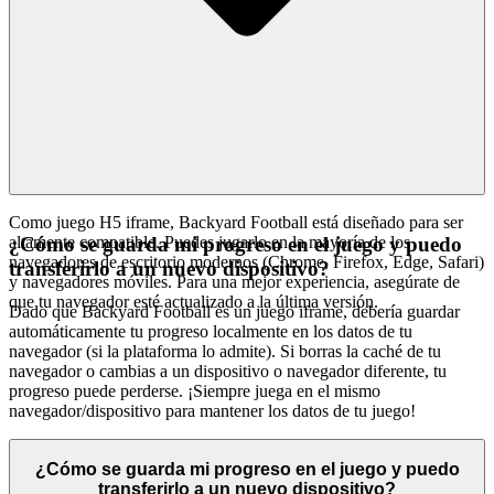
Como juego H5 iframe, Backyard Football está diseñado para ser
altamente compatible. Puedes jugarlo en la mayoría de los
¿Cómo se guarda mi progreso en el juego y puedo
navegadores de escritorio modernos (Chrome, Firefox, Edge, Safari)
transferirlo a un nuevo dispositivo?
y navegadores móviles. Para una mejor experiencia, asegúrate de
que tu navegador esté actualizado a la última versión.
Dado que Backyard Football es un juego iframe, debería guardar
automáticamente tu progreso localmente en los datos de tu
navegador (si la plataforma lo admite). Si borras la caché de tu
navegador o cambias a un dispositivo o navegador diferente, tu
progreso puede perderse. ¡Siempre juega en el mismo
navegador/dispositivo para mantener los datos de tu juego!
¿Cómo se guarda mi progreso en el juego y puedo
transferirlo a un nuevo dispositivo?