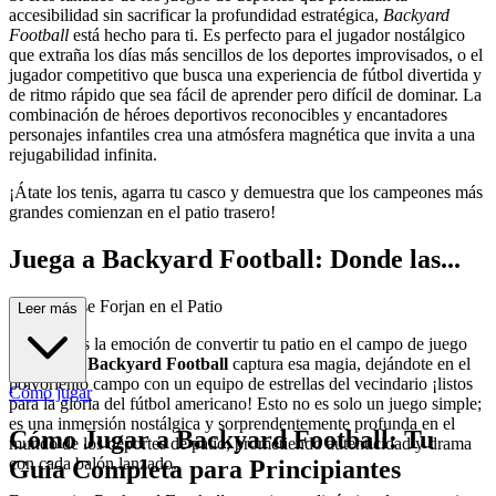
accesibilidad sin sacrificar la profundidad estratégica,
Backyard
Football
está hecho para ti. Es perfecto para el jugador nostálgico
que extraña los días más sencillos de los deportes improvisados, o el
jugador competitivo que busca una experiencia de fútbol divertida y
de ritmo rápido que sea fácil de aprender pero difícil de dominar. La
combinación de héroes deportivos reconocibles y encantadores
personajes infantiles crea una atmósfera magnética que invita a una
rejugabilidad infinita.
¡Átate los tenis, agarra tu casco y demuestra que los campeones más
grandes comienzan en el patio trasero!
Juega a Backyard Football: Donde las...
Leyendas se Forjan en el Patio
Leer más
¿Recuerdas la emoción de convertir tu patio en el campo de juego
definitivo?
Backyard Football
captura esa magia, dejándote en el
polvoriento campo con un equipo de estrellas del vecindario ¡listos
Cómo jugar
para la gloria del fútbol americano! Esto no es solo un juego simple;
es una inmersión nostálgica y sorprendentemente profunda en el
Cómo Jugar a Backyard Football: Tu
mundo de los deportes de patio, prometiendo autenticidad y drama
con cada balón lanzado.
Guía Completa para Principiantes