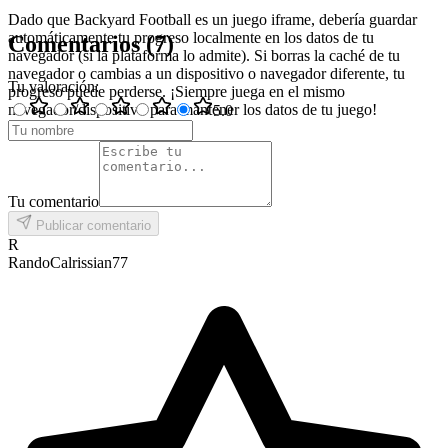
Dado que Backyard Football es un juego iframe, debería guardar
automáticamente tu progreso localmente en los datos de tu
Comentarios
(
7
)
navegador (si la plataforma lo admite). Si borras la caché de tu
navegador o cambias a un dispositivo o navegador diferente, tu
Tu valoración
:
progreso puede perderse. ¡Siempre juega en el mismo
navegador/dispositivo para mantener los datos de tu juego!
5
.0
Tu comentario
Publicar comentario
R
RandoCalrissian77