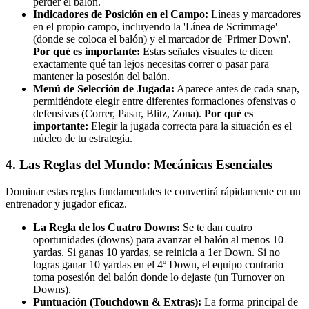
perder el balón.
Indicadores de Posición en el Campo:
Líneas y marcadores
en el propio campo, incluyendo la 'Línea de Scrimmage'
(donde se coloca el balón) y el marcador de 'Primer Down'.
Por qué es importante:
Estas señales visuales te dicen
exactamente qué tan lejos necesitas correr o pasar para
mantener la posesión del balón.
Menú de Selección de Jugada:
Aparece antes de cada snap,
permitiéndote elegir entre diferentes formaciones ofensivas o
defensivas (Correr, Pasar, Blitz, Zona).
Por qué es
importante:
Elegir la jugada correcta para la situación es el
núcleo de tu estrategia.
4. Las Reglas del Mundo: Mecánicas Esenciales
Dominar estas reglas fundamentales te convertirá rápidamente en un
entrenador y jugador eficaz.
La Regla de los Cuatro Downs:
Se te dan cuatro
oportunidades (downs) para avanzar el balón al menos 10
yardas. Si ganas 10 yardas, se reinicia a 1er Down. Si no
logras ganar 10 yardas en el 4º Down, el equipo contrario
toma posesión del balón donde lo dejaste (un Turnover on
Downs).
Puntuación (Touchdown & Extras):
La forma principal de