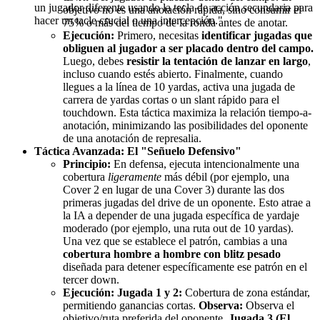
un jugador diferente usando la tecla de acción secundaria para
objetivo no es una anotación rápida, sino consumir el
hacer un tacle crucial o una intercepción."
75% o más del tiempo de la ronda antes de anotar.
Ejecución:
Primero, necesitas
identificar jugadas que
obliguen al jugador a ser placado dentro del campo.
Luego, debes
resistir la tentación de lanzar en largo
,
incluso cuando estés abierto. Finalmente, cuando
llegues a la línea de 10 yardas, activa una jugada de
carrera de yardas cortas o un slant rápido para el
touchdown. Esta táctica maximiza la relación tiempo-a-
anotación, minimizando las posibilidades del oponente
de una anotación de represalia.
Táctica Avanzada: El "Señuelo Defensivo"
Principio:
En defensa, ejecuta intencionalmente una
cobertura
ligeramente
más débil (por ejemplo, una
Cover 2 en lugar de una Cover 3) durante las dos
primeras jugadas del drive de un oponente. Esto atrae a
la IA a depender de una jugada específica de yardaje
moderado (por ejemplo, una ruta out de 10 yardas).
Una vez que se establece el patrón, cambias a una
cobertura hombre a hombre con blitz pesado
diseñada para detener específicamente ese patrón en el
tercer down.
Ejecución:
Jugada 1 y 2:
Cobertura de zona estándar,
permitiendo ganancias cortas.
Observa:
Observa el
objetivo/ruta preferida del oponente.
Jugada 3 (El