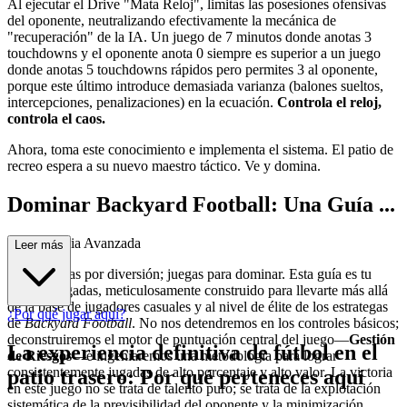
Al ejecutar el Drive "Mata Reloj", limitas las posesiones ofensivas
del oponente, neutralizando efectivamente la mecánica de
"recuperación" de la IA. Un juego de 7 minutos donde anotas 3
touchdowns y el oponente anota 0 siempre es superior a un juego
donde anotas 5 touchdowns rápidos pero permites 3 al oponente,
porque este último introduce demasiada varianza (balones sueltos,
intercepciones, penalizaciones) en la ecuación.
Controla el reloj,
controla el caos.
Ahora, toma este conocimiento e implementa el sistema. El patio de
recreo espera a su nuevo maestro táctico. Ve y domina.
Dominar Backyard Football: Una Guía ...
de Estrategia Avanzada
Leer más
Ya no juegas por diversión; juegas para dominar. Esta guía es tu
libro de jugadas, meticulosamente construido para llevarte más allá
de la base de jugadores casuales y al nivel de élite de los estrategas
¿Por qué jugar aquí?
de
Backyard Football
. No nos detendremos en los controles básicos;
deconstruiremos el motor de puntuación central del juego—
Gestión
La experiencia definitiva de fútbol en el
de Riesgos
—e ingeniaremos una metodología para lograr
consistentemente jugadas de alto porcentaje y alto valor. La victoria
patio trasero: Por qué perteneces aquí
en este juego no se trata de talento puro; se trata de la explotación
sistemática de la previsibilidad del oponente y la minimización