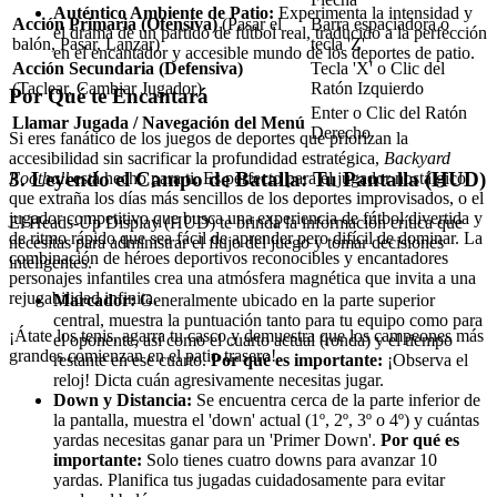
Auténtico Ambiente de Patio:
Experimenta la intensidad y
Acción Primaria (Ofensiva)
(Pasar el
Barra espaciadora o
el drama de un partido de fútbol real, traducido a la perfección
balón, Pasar, Lanzar)
tecla 'Z'
en el encantador y accesible mundo de los deportes de patio.
Acción Secundaria (Defensiva)
Tecla 'X' o Clic del
(Taclear, Cambiar Jugador)
Ratón Izquierdo
Por Qué te Encantará
Enter o Clic del Ratón
Llamar Jugada / Navegación del Menú
Derecho
Si eres fanático de los juegos de deportes que priorizan la
accesibilidad sin sacrificar la profundidad estratégica,
Backyard
3. Leyendo el Campo de Batalla: Tu Pantalla (HUD)
Football
está hecho para ti. Es perfecto para el jugador nostálgico
que extraña los días más sencillos de los deportes improvisados, o el
jugador competitivo que busca una experiencia de fútbol divertida y
El Heads-Up Display (HUD) te brinda la información crítica que
de ritmo rápido que sea fácil de aprender pero difícil de dominar. La
necesitas para administrar el flujo del juego y tomar decisiones
combinación de héroes deportivos reconocibles y encantadores
inteligentes.
personajes infantiles crea una atmósfera magnética que invita a una
rejugabilidad infinita.
Marcador:
Generalmente ubicado en la parte superior
central, muestra la puntuación tanto para tu equipo como para
¡Átate los tenis, agarra tu casco y demuestra que los campeones más
el oponente, así como el cuarto actual (ronda) y el tiempo
grandes comienzan en el patio trasero!
restante en ese cuarto.
Por qué es importante:
¡Observa el
reloj! Dicta cuán agresivamente necesitas jugar.
Down y Distancia:
Se encuentra cerca de la parte inferior de
la pantalla, muestra el 'down' actual (1º, 2º, 3º o 4º) y cuántas
yardas necesitas ganar para un 'Primer Down'.
Por qué es
importante:
Solo tienes cuatro downs para avanzar 10
yardas. Planifica tus jugadas cuidadosamente para evitar