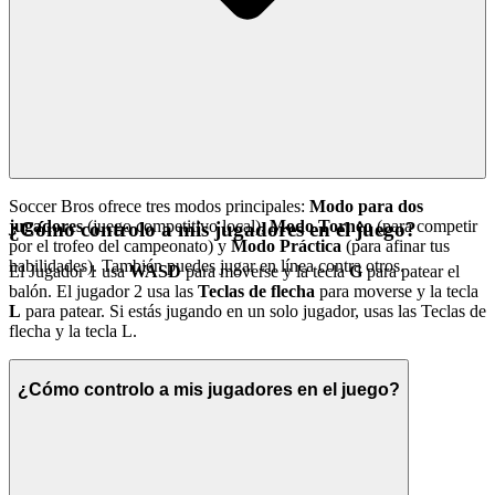
Soccer Bros ofrece tres modos principales:
Modo para dos
jugadores
(juego competitivo local),
Modo Torneo
(para competir
¿Cómo controlo a mis jugadores en el juego?
por el trofeo del campeonato) y
Modo Práctica
(para afinar tus
habilidades). También puedes jugar en línea contra otros.
El Jugador 1 usa
WASD
para moverse y la tecla
G
para patear el
balón. El jugador 2 usa las
Teclas de flecha
para moverse y la tecla
L
para patear. Si estás jugando en un solo jugador, usas las Teclas de
flecha y la tecla L.
¿Cómo controlo a mis jugadores en el juego?