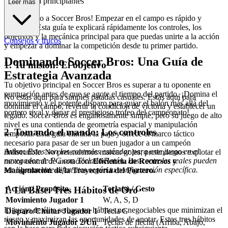
mpleta para principiantes
Leer más
¡Bienvenido a Soccer Bros! Empezar en el campo es rápido y
divertido. Esta guía te explicará rápidamente los controles, los
objetivos y la mecánica principal para que puedas unirte a la acción
Consejos y trucos
y empezar a dominar la competición desde tu primer partido.
Dominando Soccer Bros: Una Guía de
1. Tu misión: El objetivo
Estrategia Avanzada
Tu objetivo principal en Soccer Bros es superar a tu oponente en
puntuación antes de que se agote el tiempo del partido. ¡Domina el
No estás aquí para simples patadas casuales. Estás aquí para
movimiento y el potente disparo para guiar el balón más allá del
dominar el campo, revertir la condición de victoria y establecer un
portero rival y ganar el prestigioso trofeo del campeonato!
legado.
Soccer Bros
es engañosamente simple, pero su juego de alto
nivel es una contienda de geometría espacial y manipulación
2. Tomando el mando: Los controles
temporal. Esta guía elimina la paja y ofrece el marco táctico
necesario para pasar de ser un buen jugador a un campeón
Aviso:
Estos son los controles estándar para este juego en el
indiscutible. No pretendemos marcar goles; pretendemos explotar el
navegador de PC con Teclado/Ratón. Los controles reales pueden
motor central de anotación:
Eficiencia de Recursos y
ser ligeramente diferentes según tu configuración específica.
Manipulación de la Trayectoria del Portero.
Acción / Propósito
Tecla(s) / Gesto
1. La Base: Tres Hábitos de Oro
Movimiento Jugador 1
W, A, S, D
El juego de élite se basa en hábitos no negociables que minimizan el
Disparo/Chutar Jugador 1
Tecla G
riesgo y maximizan las oportunidades de anotar. Estos tres hábitos
Movimiento Jugador 2/Un
Teclas de flecha (Arriba, Abajo,