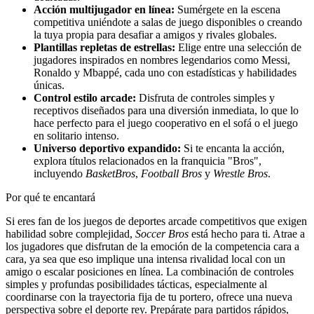
Acción multijugador en línea:
Sumérgete en la escena
competitiva uniéndote a salas de juego disponibles o creando
la tuya propia para desafiar a amigos y rivales globales.
Plantillas repletas de estrellas:
Elige entre una selección de
jugadores inspirados en nombres legendarios como Messi,
Ronaldo y Mbappé, cada uno con estadísticas y habilidades
únicas.
Control estilo arcade:
Disfruta de controles simples y
receptivos diseñados para una diversión inmediata, lo que lo
hace perfecto para el juego cooperativo en el sofá o el juego
en solitario intenso.
Universo deportivo expandido:
Si te encanta la acción,
explora títulos relacionados en la franquicia "Bros",
incluyendo
BasketBros
,
Football Bros
y
Wrestle Bros
.
Por qué te encantará
Si eres fan de los juegos de deportes arcade competitivos que exigen
habilidad sobre complejidad,
Soccer Bros
está hecho para ti. Atrae a
los jugadores que disfrutan de la emoción de la competencia cara a
cara, ya sea que eso implique una intensa rivalidad local con un
amigo o escalar posiciones en línea. La combinación de controles
simples y profundas posibilidades tácticas, especialmente al
coordinarse con la trayectoria fija de tu portero, ofrece una nueva
perspectiva sobre el deporte rey. Prepárate para partidos rápidos,