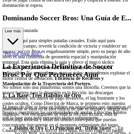
dominación te espera.
Dominando Soccer Bros: Una Guía de E...
strategia Avanzada
Leer más
No estás aquí para simples patadas casuales. Estás aquí para
dominar el campo, revertir la condición de victoria y establecer un
legado.
Soccer Bros
es engañosamente simple, pero su juego de alto
¿Por qué jugar aquí?
nivel es una contienda de geometría espacial y manipulación
temporal. Esta guía elimina la paja y ofrece el marco táctico
La Experiencia Definitiva de Soccer
necesario para pasar de ser un buen jugador a un campeón
indiscutible. No pretendemos marcar goles; pretendemos explotar el
Bros: Por Qué Perteneces Aquí
motor central de anotación:
Eficiencia de Recursos y
Manipulación de la Trayectoria del Portero.
No somos solo una plataforma; somos una filosofía. Creemos que la
mayor barrera para la diversión es la fricción: las descargas
1. La Base: Tres Hábitos de Oro
interminables, los muros de pago invasivos, el lag frustrante y los
costes ocultos. Como Director de Marca, te prometo esto: nuestra
El juego de élite se basa en hábitos no negociables que minimizan el
plataforma se basa en la idea radical de que tu tiempo y alegría son
riesgo y maximizan las oportunidades de anotar. Estos tres hábitos
sagrados. Nos encargamos de toda la fricción técnica, toda la
son la base para toda ejecución táctica subsiguiente.
sobrecarga molesta y todas las distracciones para que puedas
concentrarte únicamente en el momento estimulante del juego.
Hábito de Oro 1: El Principio del "Drible Suave"
- En
Cuando eliges jugar a
Soccer Bros
aquí, no solo eliges un juego;
Soccer Bros
, los jugadores estacionarios son blancos fáciles, y