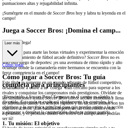
puntuaciones altas y rejugabilidad infinita.
¡Sumérgete en el mundo de
Soccer Bros
hoy y labra tu leyenda en el
campo!
Juega a Soccer Bros: ¡Domina el camp...
o con tu colega!
Leer más
¿Estás listo para atarte las botas virtuales y experimentar la emoción
del enfrentamiento de fútbol arcade definitivo?
Soccer Bros
no es
solo otro juego de deportes: ¡es una aventura de ritmo rápido y alto
Cómo jugar
octanaje donde la camaradería entre hermanos se encuentra con la
feroz competencia en el campo!
Cómo jugar a Soccer Bros: Tu guía
Este título te sumerge en un mundo vibrante de fútbol competitivo,
completa para principiantes
desafiándote a unirte a tu "colega" más cercano para superar a los
rivales y conquistar los campeonatos más prestigiosos. Olvídate de
¡Bienvenido a Soccer Bros! Empezar en el campo es rápido y
las simulaciones lentas;
Soccer Bros
ofrece acción inmediata y llena
divertido. Esta guía te explicará rápidamente los controles, los
de adrenalina donde los reflejos rápidos y las tácticas astutas son tus
objetivos y la mecánica principal para que puedas unirte a la acción
mayores activos. ¡Las batallas deportivas sin concesiones están
y empezar a dominar la competición desde tu primer partido.
esperando, y el próximo dueño del trofeo del campeonato podrías
ser tú!
1. Tu misión: El objetivo