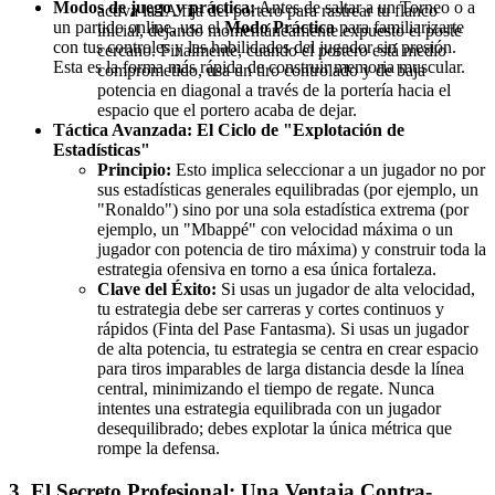
Modos de juego y práctica:
Antes de saltar a un Torneo o a
activa la IA fija del portero para rastrear tu flanco
un partido online, usa el
Modo Práctica
para familiarizarte
inicial, dejando momentáneamente expuesto el poste
con tus controles y las habilidades del jugador sin presión.
cercano. Finalmente, cuando el portero está medio
Esta es la forma más rápida de construir memoria muscular.
comprometido, usa un tiro controlado y de baja
potencia en diagonal a través de la portería hacia el
espacio que el portero acaba de dejar.
Táctica Avanzada: El Ciclo de "Explotación de
Estadísticas"
Principio:
Esto implica seleccionar a un jugador no por
sus estadísticas generales equilibradas (por ejemplo, un
"Ronaldo") sino por una sola estadística extrema (por
ejemplo, un "Mbappé" con velocidad máxima o un
jugador con potencia de tiro máxima) y construir toda la
estrategia ofensiva en torno a esa única fortaleza.
Clave del Éxito:
Si usas un jugador de alta velocidad,
tu estrategia debe ser carreras y cortes continuos y
rápidos (Finta del Pase Fantasma). Si usas un jugador
de alta potencia, tu estrategia se centra en crear espacio
para tiros imparables de larga distancia desde la línea
central, minimizando el tiempo de regate. Nunca
intentes una estrategia equilibrada con un jugador
desequilibrado; debes explotar la única métrica que
rompe la defensa.
3. El Secreto Profesional: Una Ventaja Contra-