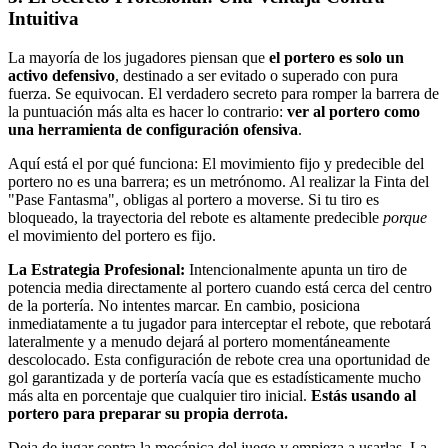
Intuitiva
La mayoría de los jugadores piensan que
el portero es solo un
activo defensivo
, destinado a ser evitado o superado con pura
fuerza. Se equivocan. El verdadero secreto para romper la barrera de
la puntuación más alta es hacer lo contrario:
ver al portero como
una herramienta de configuración ofensiva
.
Aquí está el por qué funciona: El movimiento fijo y predecible del
portero no es una barrera; es un metrónomo. Al realizar la Finta del
"Pase Fantasma", obligas al portero a moverse. Si tu tiro es
bloqueado, la trayectoria del rebote es altamente predecible
porque
el movimiento del portero es fijo.
La Estrategia Profesional:
Intencionalmente apunta un tiro de
potencia media directamente al portero cuando está cerca del centro
de la portería. No intentes marcar. En cambio, posiciona
inmediatamente a tu jugador para interceptar el rebote, que rebotará
lateralmente y a menudo dejará al portero momentáneamente
descolocado. Esta configuración de rebote crea una oportunidad de
gol garantizada y de portería vacía que es estadísticamente mucho
más alta en porcentaje que cualquier tiro inicial.
Estás usando al
portero para preparar su propia derrota.
Deja de jugar contra la mecánica del juego y empieza a usarlas. La