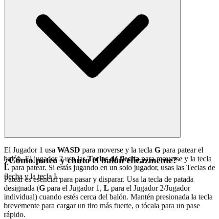
El Jugador 1 usa
WASD
para moverse y la tecla
G
para patear el
balón. El jugador 2 usa las
Teclas de flecha
para moverse y la tecla
¿Cómo pateo y chuto el balón eficazmente?
L
para patear. Si estás jugando en un solo jugador, usas las Teclas de
flecha y la tecla L.
Patear es esencial para pasar y disparar. Usa la tecla de patada
designada (
G
para el Jugador 1,
L
para el Jugador 2/Jugador
individual) cuando estés cerca del balón. Mantén presionada la tecla
brevemente para cargar un tiro más fuerte, o tócala para un pase
rápido.