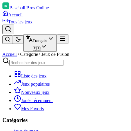
Baseball Bros Online
Accueil
Tous les jeux
Français
🇫🇷
Accueil
Catégorie
Jeux de Fusion
Liste des jeux
Jeux populaires
Nouveaux jeux
Joués récemment
Mes Favoris
Catégories