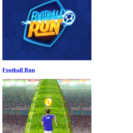
Football Run