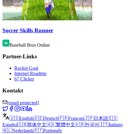
Soccer Skills Runner
Baseball Bros Online
Partner-Links
Rocket Goal
Internet Roadtrip
67 Clicker
Kontakt
[email protected]
🇺🇸
English
🇩🇪
Deutsch
🇫🇷
Français
🇯🇵
日本語
🇪🇸
Español
🇨🇳
简体中文
🇭🇰
繁體中文
🇰🇷
한국어
🇮🇹
Italiano
🇳🇱
Nederlands
🇵🇹
Português