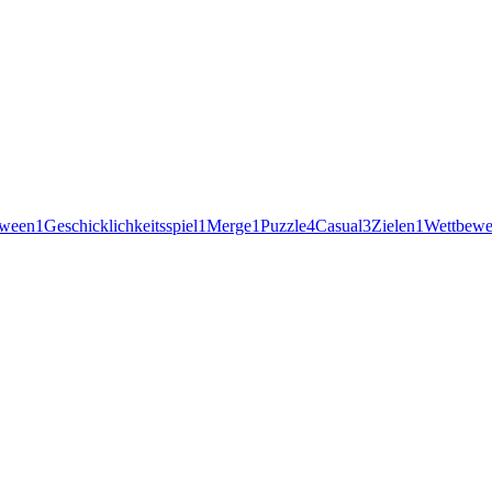
oween
1
Geschicklichkeitsspiel
1
Merge
1
Puzzle
4
Casual
3
Zielen
1
Wettbewe