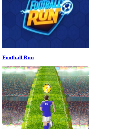
Football Run