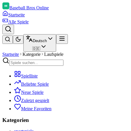
Baseball Bros Online
Startseite
Alle Spiele
Deutsch
🇩🇪
Startseite
Kategorie
Laufspiele
Spielliste
Beliebte Spiele
Neue Spiele
Zuletzt gespielt
Meine Favoriten
Kategorien