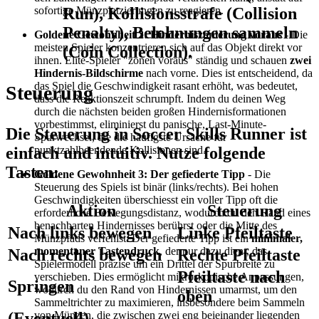
sofortige Münzplatzierungen zu reagieren.
Run), Kollisionsstrafe (Collision
Penalty), Belohnungen sammeln
Goldene Gewohnheit 2: Hinderniszonierung voraus
- Die
meisten Spieler konzentrieren sich auf das Objekt direkt vor
(Coin Collection).
ihnen. Elite-Spieler "zonen voraus" ständig und schauen
zwei
Hindernis-Bildschirme
nach vorne. Dies ist entscheidend, da
das Spiel die Geschwindigkeit rasant erhöht, was bedeutet,
Steuerung
dass die Reaktionszeit schrumpft. Indem du deinen Weg
durch die nächsten beiden großen Hindernisformationen
vorbestimmst, eliminierst du panische, Last-Minute-
Die Steuerung in Soccer Skills Runner ist
Spurwechsel, die die häufigste Ursache für
punktzahlbeendende Kollisionen sind.
einfach und intuitiv. Nutze folgende
Tasten:
Goldene Gewohnheit 3: Der gefiederte Tipp
- Die
Steuerung des Spiels ist binär (links/rechts). Bei hohen
Geschwindigkeiten überschiesst ein voller Tipp oft die
Aktion
Steuerung
erforderliche Bewegungsdistanz, wodurch du den Rand eines
benachbarten Hindernisses berührst oder die Mitte des
Nach links bewegen
Linke Pfeiltaste
Münzpfads verfehlst. Der gefiederte Tipp ist ein
minimaler,
momentaner Tastendruck
, der nur dazu dient, das
Nach rechts bewegen
Rechte Pfeiltaste
Spielermodell präzise um ein Drittel der Spurbreite zu
Pfeiltaste nach
verschieben. Dies ermöglicht mikroskopische Anpassungen,
Springen
wodurch du den Rand von Hindernissen umarmst, um den
oben
Sammeltrichter zu maximieren, insbesondere beim Sammeln
von Münzen, die zwischen zwei eng beieinander liegenden
(Eventuell)