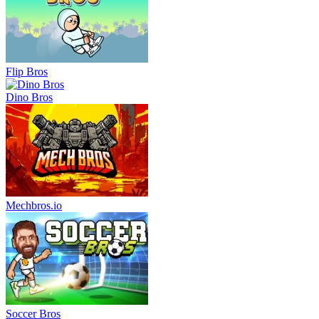
verdienen.
Flip Bros
Dino Bros
Mechbros.io
Soccer Bros