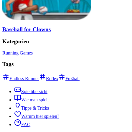
Baseball for Clowns
Kategorien
Running Games
Tags
Endless Runner
Reflex
Fußball
Spielübersicht
Wie man spielt
Tipps & Tricks
Warum hier spielen?
FAQ