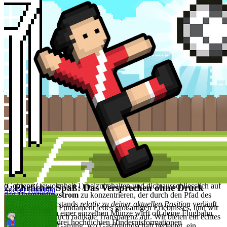
beschleunigen und erhöhst die Münzdichte in
das auf Vertrauen, Respekt und sofortiger Zugänglichkeit basiert.
nachfolgenden Bildschirmen viel schneller als ein
Spieler, der sich auf sicheres, langsames Sammeln
1. Gewinnen Sie Ihre Zeit zurück: Die Freude am
konzentriert.
sofortigen Spielen
3. Das Profi-Geheimnis: Ein kontraintuitiver Vorteil
Ihre Freizeit ist die wertvollste Ressource, die Sie haben, und wir
behandeln sie mit Ehrfurcht. Das moderne Leben ist schnelllebig,
Die meisten Spieler denken, dass
jede Münze gesammelt werden
und das Letzte, was Sie brauchen, ist ein zehnminütiger
muss
, und sie werden oft erratisch über alle drei Spuren weben, um
Installationsprozess, nur um ein fünfminütiges Spiel zu spielen. Wir
jede einzelne zu greifen. Sie irren sich.
glauben, dass der Spaß beginnen sollte, sobald die Inspiration
zuschlägt. Unsere Technologie ist darauf ausgelegt, jede Barriere
Das wahre Geheimnis, um die 500k-Punkte-Barriere zu
zwischen Ihrer Absicht und Ihrer Unterhaltung zu beseitigen. Wir
durchbrechen, ist, das Gegenteil zu tun:
Behandle nicht
respektieren Ihre Zeit, indem wir jedes Spiel sofort spielbar machen,
gesammelte Münzen als Köder.
ohne Downloads und ohne Installation. Das ist unser Versprechen:
Hier ist der Grund, warum dies funktioniert: Die höchstbewerteten
Wenn Sie
Soccer Skills Runner
spielen möchten, sind Sie in
Sequenzen des Spiels sind nicht zufällig; sie sind dichte, spezifische
Sekundenschnelle im Spiel und sausen über das üppig grüne
Hindernismuster, die darauf ausgelegt sind, chaotische Bewegungen
Spielfeld, ohne einen einzigen technischen Haken. Keine Reibung,
zu bestrafen. Indem du verstreute, einzelne Münzen in einer weit
nur purer, unmittelbarer, adrenalingeladener Spaß.
entfernten Spur als "Köder" behandelst, zwingst du dich, die EBD
(Goldene Gewohnheit 1) beizubehalten und dich ausschliesslich auf
2. Ehrlicher Spaß: Das Versprechen ohne Druck
Soccer Random
den
Hauptmünzstrom
zu konzentrieren, der durch den Pfad des
geringsten Widerstands
relativ zu deiner aktuellen Position
verläuft.
Vertrauen ist das Fundament jedes großartigen Erlebnisses, und wir
Das Weben nach einer einzelnen Münze wirft oft deine Flugbahn
bauen unseres durch radikale Transparenz auf. Wir bieten ein echtes
für die nächsten drei hochdichten Hindernisformationen
Zuhause für H5-Gaming, wo Gastfreundschaft bedeutet, ein