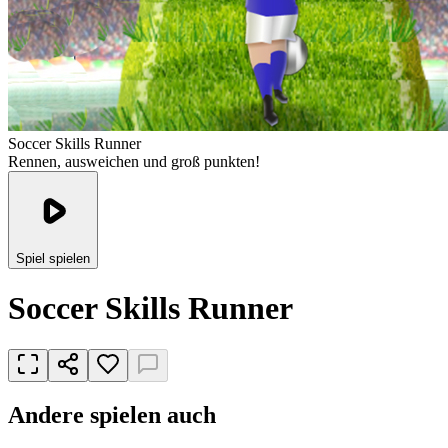
Soccer Skills Runner
Rennen, ausweichen und groß punkten!
Spiel spielen
Soccer Skills Runner
Andere spielen auch