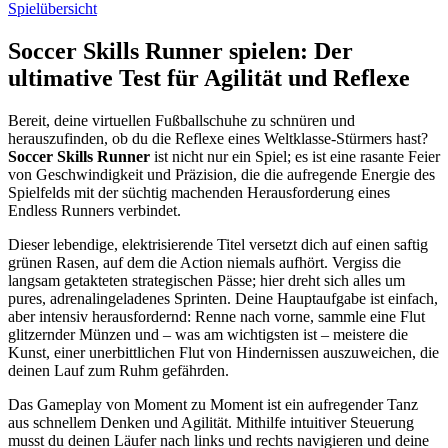
Spielübersicht
Soccer Skills Runner spielen: Der
ultimative Test für Agilität und Reflexe
Bereit, deine virtuellen Fußballschuhe zu schnüren und
herauszufinden, ob du die Reflexe eines Weltklasse-Stürmers hast?
Soccer Skills Runner
ist nicht nur ein Spiel; es ist eine rasante Feier
von Geschwindigkeit und Präzision, die die aufregende Energie des
Spielfelds mit der süchtig machenden Herausforderung eines
Endless Runners verbindet.
Dieser lebendige, elektrisierende Titel versetzt dich auf einen saftig
grünen Rasen, auf dem die Action niemals aufhört. Vergiss die
langsam getakteten strategischen Pässe; hier dreht sich alles um
pures, adrenalingeladenes Sprinten. Deine Hauptaufgabe ist einfach,
aber intensiv herausfordernd: Renne nach vorne, sammle eine Flut
glitzernder Münzen und – was am wichtigsten ist – meistere die
Kunst, einer unerbittlichen Flut von Hindernissen auszuweichen, die
deinen Lauf zum Ruhm gefährden.
Das Gameplay von Moment zu Moment ist ein aufregender Tanz
aus schnellem Denken und Agilität. Mithilfe intuitiver Steuerung
musst du deinen Läufer nach links und rechts navigieren und deine