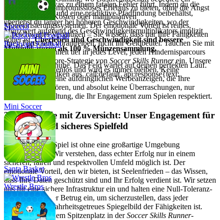
durcheinander, was zu einem fatalen Fehler führt. Indem du die
vollständiges, kompromissloses Erlebnis zu bieten, ohne die Angst
Köder ignorierst und eine prädiktive Pfadfindung beibehältst,
vor versteckten Kosten oder manipulativen
überlebst du länger bei höheren Geschwindigkeiten, wo der
Monetarisierungssystemen. Der emotionale Vorteil ist reines,
Soccer3
Münzwert aufgrund des Geschwindigkeitsmultiplikators implizit
unbeschwertes Vergnügen – Sie wissen, dass nur Ihre Fähigkeiten
höher ist.
Überleben und Geschwindigkeit sind bessere
Ihren Fortschritt vorantreiben, nicht Ihr Geldbeutel. Tauchen Sie mit
Backyard Football
Multiplikatoren als 100 % Münzensammlung.
völliger Gelassenheit tief in jedes Level, jeden Hindernisparcours
und jede Highscore-Strategie von
Soccer Skills Runner
ein. Unsere
Schnür deine Schuhe. Das Feld wartet auf deinen perfekten Lauf.
Plattform ist kostenlos und wird es immer bleiben. Keine
Führe deine Taktiken aus.
call:default_api:response{text:
Bedingungen, keine aufdringlichen Werbeanzeigen, die Ihre
Konzentration stören, und absolut keine Überraschungen, nur
ehrliche Unterhaltung, die Ihr Engagement zum Spielen respektiert.
Mini Soccer
3. Spielen Sie mit Zuversicht: Unser Engagement für
ein faires und sicheres Spielfeld
Ein großartiges Spiel ist ohne eine großartige Umgebung
bedeutungslos. Wir verstehen, dass echter Erfolg nur in einem
sicheren, fairen und respektvollen Umfeld möglich ist. Der
Santa Basket
emotionale Vorteil, den wir bieten, ist Seelenfrieden – das Wissen,
dass Ihre Daten geschützt sind und Ihr Erfolg verdient ist. Wir setzen
Wrestle Bros
uns für eine sichere Infrastruktur ein und halten eine Null-Toleranz-
Politik gegenüber Betrug ein, um sicherzustellen, dass jeder
Highscore ein wahrheitsgetreues Spiegelbild der Fähigkeiten ist.
Jagen Sie nach dem Spitzenplatz in der
Soccer Skills Runner
-