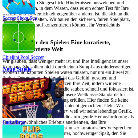
Bestenliste, indem Sie geschickt Hindernissen ausweichen und
Münzen sammeln, in dem Wissen, dass es ein echter Test für Ihre
Reflexe und Beweglichkeit gegenüber anderen ist, die sich an die
Soccer Shoot Star
gleichen Regeln halten. Wir bauen den sicheren, fairen Spielplatz,
damit Sie sich darauf konzentrieren können, Ihr Vermächtnis
aufzubauen.
4. Respekt für den Spieler: Eine kuratierte,
qualitätsorientierte Welt
Chiellini Pool Soccer
Wir glauben, dass weniger mehr ist, und Ihre Intelligenz ist unser
Kompass. Sie sollten nicht durch einen Sumpf aus minderwertigen
Neue Spiele
Klonen und kaputten Spielen waten müssen, nur um ein Juwel zu
finden. Der emotionale Vorteil ist das Gefühl, gesehen und
respektiert zu werden; Wir schätzen Ihre Zeit, indem wir eine
Benutzeroberfläche kuratieren, die sauber, schnell und fokussiert ist.
Wir wählen nur Spiele aus, die unsere Weltklasse-Standards für
Engagement, Grafik und Leistung erfüllen. Hier finden Sie keine
Tausenden von geklonten oder schlecht gemachten Titeln. Wir
präsentieren
Soccer Skills Runner
, weil wir seine lebendige Grafik,
das dynamische Gameplay und die aufregende Herausforderung als
ein außergewöhnliches Erlebnis anerkennen, das Ihre
BasketBros
Aufmerksamkeit verdient. Das ist unser kuratorisches Versprechen:
weniger Lärm, mehr konzentrierter, hochwertiger Spaß, den Sie