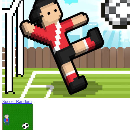
Soccer Random