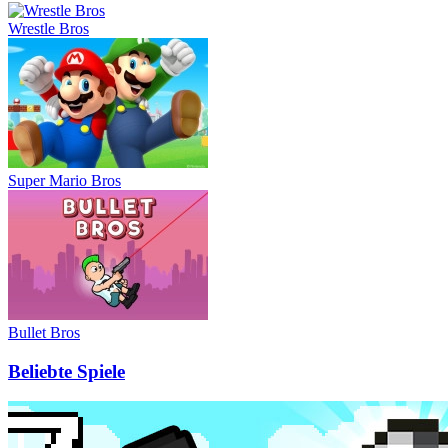
Wrestle Bros
Super Mario Bros
Bullet Bros
Beliebte Spiele