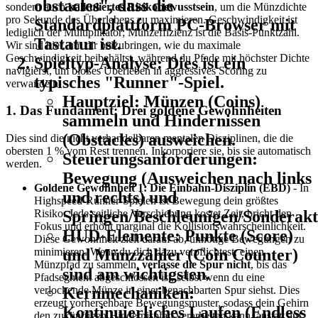
obstacles", dass die
sondern auch
kalkuliertes Risikobewusstsein
, um die Münzdichte
pro Sekunde des Überlebens zu maximieren. Geschwindigkeit ist
Standardplattform
PC-Browser mit
lediglich der Multiplikator; Münzeffizienz ist die Basis-Punktzahl.
Tastatur
ist.
Wir sind hier, um dir beizubringen, wie du maximale
Geschwindigkeit beibehältst, während du Pfade mit höchster Dichte
Spieltyp-Analyse:
Dies ist ein
navigierst, um bloßes Überleben in aggressives Scoring zu
typisches "Runner"-Spiel.
verwandeln.
Hauptziel:
Münzen (Coins)
1. Das Fundament: Drei goldene Gewohnheiten
sammeln und Hindernissen
(Obstacles) ausweichen.
Dies sind die nicht verhandelbaren mentalen Disziplinen, die die
obersten 1 % vom Rest trennen. Inkorporiere sie, bis sie automatisch
Steuerungsanforderungen:
werden.
Bewegung (Ausweichen nach links
Goldene Gewohnheit 1: Die Einbahn-Disziplin (EBD)
- In
und rechts) und
Highspeed-Runner-Spielen ist Bewegung dein größtes
Risiko. Jede seitliche Verschiebung kostet Zeit, bricht den
Springen/Beschleunigen/Sonderakt
Fokus und erhöht marginal die Kollisionswahrscheinlichkeit.
HUD-Elemente:
Punkte (Score)
Diese Gewohnheit zielt darauf ab, unnötige Bewegungen zu
minimieren. Wenn du dich dazu verpflichtest, einen
und Münzzähler (Coin Counter)
Münzpfad zu sammeln,
verlasse die Spur nicht
, bis das
sind am wichtigsten.
Pfadsegment abgeschlossen ist, selbst wenn du eine
verlockende Münze in einer benachbarten Spur siehst. Dies
Kernmechaniken:
erzeugt vorhersehbare Bewegungsmuster, sodass dein Gehirn
Kontinuierliches Laufen (Endless
den zukünftigen Hindernispfad verarbeiten kann, anstatt auf