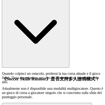
Quando colpisci un ostacolo, perderai la tua corsa attuale e il gioco
finirà. Devi ricominciare per cercare di ottenere un punteggio più
《Soccer Skills Runner》是否支持多人游戏模式？
alto.
Attualmente non è disponibile una modalità multigiocatore. Questo è
un gioco di corsa a giocatore singolo che si concentra sulla sfida del
punteggio personale.