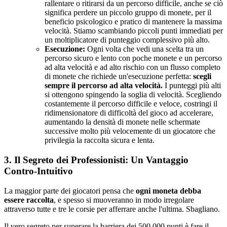
rallentare o ritirarsi da un percorso difficile, anche se ciò
significa perdere un piccolo gruppo di monete, per il
beneficio psicologico e pratico di mantenere la massima
velocità. Stiamo scambiando piccoli punti immediati per
un moltiplicatore di punteggio complessivo più alto.
Esecuzione:
Ogni volta che vedi una scelta tra un
percorso sicuro e lento con poche monete e un percorso
ad alta velocità e ad alto rischio con un flusso completo
di monete che richiede un'esecuzione perfetta:
scegli
sempre il percorso ad alta velocità.
I punteggi più alti
si ottengono spingendo la soglia di velocità. Scegliendo
costantemente il percorso difficile e veloce, costringi il
ridimensionatore di difficoltà del gioco ad accelerare,
aumentando la densità di monete nelle schermate
successive molto più velocemente di un giocatore che
privilegia la raccolta sicura e lenta.
3. Il Segreto dei Professionisti: Un Vantaggio
Contro-Intuitivo
La maggior parte dei giocatori pensa che
ogni moneta debba
essere raccolta
, e spesso si muoveranno in modo irregolare
attraverso tutte e tre le corsie per afferrare anche l'ultima. Sbagliano.
Il vero segreto per superare la barriera dei 500.000 punti è fare il