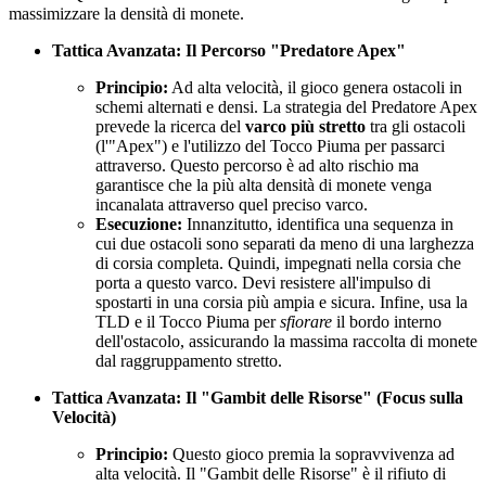
massimizzare la densità di monete.
Tattica Avanzata: Il Percorso "Predatore Apex"
Principio:
Ad alta velocità, il gioco genera ostacoli in
schemi alternati e densi. La strategia del Predatore Apex
prevede la ricerca del
varco più stretto
tra gli ostacoli
(l'"Apex") e l'utilizzo del Tocco Piuma per passarci
attraverso. Questo percorso è ad alto rischio ma
garantisce che la più alta densità di monete venga
incanalata attraverso quel preciso varco.
Esecuzione:
Innanzitutto, identifica una sequenza in
cui due ostacoli sono separati da meno di una larghezza
di corsia completa. Quindi, impegnati nella corsia che
porta a questo varco. Devi resistere all'impulso di
spostarti in una corsia più ampia e sicura. Infine, usa la
TLD e il Tocco Piuma per
sfiorare
il bordo interno
dell'ostacolo, assicurando la massima raccolta di monete
dal raggruppamento stretto.
Tattica Avanzata: Il "Gambit delle Risorse" (Focus sulla
Velocità)
Principio:
Questo gioco premia la sopravvivenza ad
alta velocità. Il "Gambit delle Risorse" è il rifiuto di