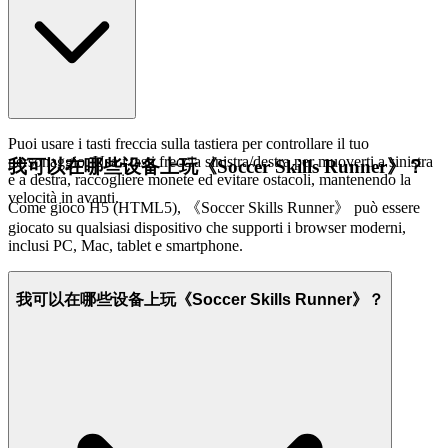
Puoi usare i tasti freccia sulla tastiera per controllare il tuo
personaggio. Usa i tasti freccia sinistra/destra per muoverti a sinistra
我可以在哪些设备上玩《Soccer Skills Runner》？
e a destra, raccogliere monete ed evitare ostacoli, mantenendo la
velocità in avanti.
Come gioco H5 (HTML5), 《Soccer Skills Runner》 può essere
giocato su qualsiasi dispositivo che supporti i browser moderni,
inclusi PC, Mac, tablet e smartphone.
我可以在哪些设备上玩《Soccer Skills Runner》？