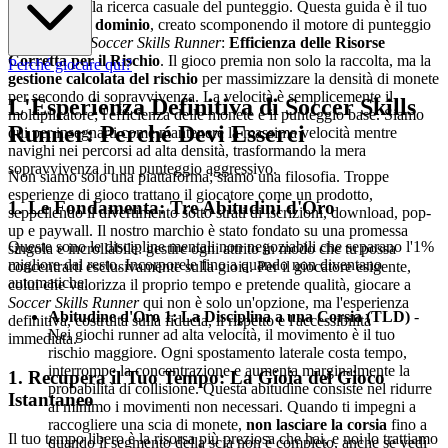
Hai superato la ricerca casuale del punteggio. Questa guida è il tuo
schema per il
dominio
, creato scomponendo il motore di punteggio
principale di
Soccer Skills Runner
:
Efficienza delle Risorse
Corretta per il Rischio
. Il gioco premia non solo la raccolta, ma la
Perché giocare qui?
gestione calcolata del rischio
per massimizzare la densità di monete
per secondo di sopravvivenza. La velocità è semplicemente il
L'Esperienza Definitiva di Soccer Skills
moltiplicatore; l'efficienza delle monete è il punteggio base. Siamo
Runner: Perché Devi Esserci
qui per insegnarti come mantenere la massima velocità mentre
navighi nei percorsi ad alta densità, trasformando la mera
sopravvivenza in un punteggio aggressivo.
Non siamo solo una piattaforma; siamo una filosofia. Troppe
esperienze di gioco trattano il giocatore come un prodotto,
1. Le Fondamenta: Tre Abitudini d'Oro
seppellendo il divertimento sotto strati di iscrizioni, download, pop-
up e paywall. Il nostro marchio è stato fondato su una promessa
Queste sono le discipline mentali non negoziabili che separano l'1%
singola e incrollabile: gestire ogni attrito in modo che tu possa
migliore dal resto. Incorporele fino a quando non diventano
concentrarti esclusivamente sulla gioia. Per il giocatore esigente,
automatiche.
colui che valorizza il proprio tempo e pretende qualità, giocare a
Soccer Skills Runner
qui non è solo un'opzione, ma l'esperienza
Abitudine d'Oro 1: La Disciplina a una Corsia (TLD)
-
definitiva, costruita sulla fiducia, il rispetto e l'accessibilità
Nei giochi runner ad alta velocità, il movimento è il tuo
immediata.
rischio maggiore. Ogni spostamento laterale costa tempo,
interrompe la concentrazione e aumenta marginalmente la
1. Recupera il Tuo Tempo: La Gioia del Gioco
probabilità di collisione. Questa abitudine consiste nel ridurre
Istantaneo
al minimo i movimenti non necessari. Quando ti impegni a
raccogliere una scia di monete,
non lasciare la corsia
fino a
Il tuo tempo libero è la risorsa più preziosa che hai, e noi lo trattiamo
quando il segmento della scia non è completo, anche se vedi