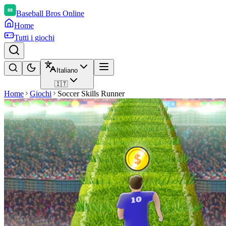
Baseball Bros Online
Home
Tutti i giochi
Italiano
🇮🇹
Home
Giochi
Soccer Skills Runner