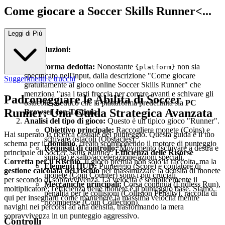
Come giocare a Soccer Skills Runner<...
/h2>
Leggi di Più
Analisi e deduzioni:
Piattaforma dedotta:
Nonostante
non sia
{platform}
specificato nell'input, dalla descrizione "Come giocare
Suggerimenti e trucchi
gratuitamente al gioco online Soccer Skills Runner" che
menziona "usa i tasti freccia per correre avanti e schivare gli
Padroneggiare le Abilità di Soccer
ostacoli", deduco che la piattaforma predefinita sia
PC
Runner: Una Guida Strategica Avanzata
Browser con Tastiera
.
Analisi del tipo di gioco:
Questo è un tipico gioco "Runner".
Obiettivo principale:
Raccogliere monete (Coins) e
Hai superato la ricerca casuale del punteggio. Questa guida è il tuo
schivare ostacoli (Obstacles).
schema per il
dominio
, creato scomponendo il motore di punteggio
Requisiti di controllo:
Movimento (schivare a destra e
principale di
Soccer Skills Runner
:
Efficienza delle Risorse
sinistra) e salto/accelerazione/azioni speciali.
Corretta per il Rischio
. Il gioco premia non solo la raccolta, ma la
Elementi HUD:
Punteggio (Score) e contatore di
gestione calcolata del rischio
per massimizzare la densità di monete
monete (Coin Counter) sono i più cruciali.
per secondo di sopravvivenza. La velocità è semplicemente il
Meccaniche principali:
Corsa continua (Endless Run),
moltiplicatore; l'efficienza delle monete è il punteggio base. Siamo
penalità per le collisioni (Collision Penalty), raccolta di
qui per insegnarti come mantenere la massima velocità mentre
ricompense (Coin Collection).
navighi nei percorsi ad alta densità, trasformando la mera
sopravvivenza in un punteggio aggressivo.
Controlli