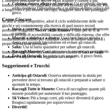
L'obiettivo principale in Soccer Skills Runner è correre il più
Colonna sonora allegra ed energica:
Un eccellente design
lontano possibile, raccogliendo monete e schivando gli ostacoli. Più
audio mantiene l'adrenalina alta e si abbina al ritmo veloce del
a lungo corri e più monete raccogli, maggiore sarà il tuo punteggio.
gioco.
Come Giocare
Se ami le sfide competitive, adori il ciclo soddisfacente delle sale
giochi e sei costantemente alla ricerca di quel nuovo record
Inizia a correre:
Il tuo personaggio inizierà automaticamente
personale sfuggente,
Soccer Skills Runner
è fatto per te. È la
a correre.
miscela perfetta di accessibilità casuale e difficoltà estrema, che offre
Muoviti a sinistra e a destra:
Usa i tasti freccia sinistra e
intrattenimento infinito per chiunque cerchi di mettere alla prova i
destra per spostarti lateralmente ed evitare gli ostacoli.
propri riflessi sotto pressione.
Salta:
Usa la barra spaziatrice per saltare gli ostacoli.
Raccogli Monete:
Corri attraverso le monete per raccoglierle.
Immergiti oggi stesso nell'entusiasmante mondo di
Soccer Skills
Evita gli Ostacoli:
Se colpisci un ostacolo, il gioco finirà.
Runner
e scolpisci la tua leggenda sul campo!
Suggerimenti e Trucchi
Anticipa gli Ostacoli:
Osserva attentamente la strada per
prevedere dove si trovano gli ostacoli e preparati a saltare o
spostarti in tempo.
Raccogli Tutte le Monete:
Cerca di raccogliere quante più
monete possibili per aumentare il tuo punteggio.
Sii Veloce:
Più a lungo corri, più veloce diventerà il gioco.
Reagisci rapidamente per sopravvivere!
Divertiti!