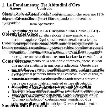
1. Le Fondamenta: Tre Abitudini d'Oro
Azione
Controllo
Muovi a Sinistra
Tasto Freccia Sinistra
Queste sono le discipline mentali non negoziabili che separano l'1%
migliore dal resto. Incorporele fino a quando non diventano
Muovi a Destra
Tasto Freccia Destra
automatiche.
Salta
Barra Spaziatrice
Abitudine d'Oro 1: La Disciplina a una Corsia (TLD)
-
Obiettivi del Gioco
Nei giochi runner ad alta velocità, il movimento è il tuo
rischio maggiore. Ogni spostamento laterale costa tempo,
L'obiettivo principale in Soccer Skills Runner è correre il più
interrompe la concentrazione e aumenta marginalmente la
lontano possibile, raccogliendo monete e schivando gli ostacoli. Più
probabilità di collisione. Questa abitudine consiste nel ridurre
a lungo corri e più monete raccogli, maggiore sarà il tuo punteggio.
al minimo i movimenti non necessari. Quando ti impegni a
raccogliere una scia di monete,
non lasciare la corsia
fino a
Come Giocare
quando il segmento della scia non è completo, anche se vedi
una moneta allettante in una corsia adiacente. Questo crea
schemi di movimento prevedibili, consentendo al tuo cervello
Inizia a correre:
Il tuo personaggio inizierà automaticamente
di elaborare il percorso futuro degli ostacoli invece di reagire
a correre.
ai posizionamenti immediati delle monete.
Muoviti a sinistra e a destra:
Usa i tasti freccia sinistra e
destra per spostarti lateralmente ed evitare gli ostacoli.
Abitudine d'Oro 2: Zonizzazione degli Ostacoli in
Salta:
Usa la barra spaziatrice per saltare gli ostacoli.
Anticipo
- La maggior parte dei giocatori si concentra
Raccogli Monete:
Corri attraverso le monete per raccoglierle.
sull'oggetto direttamente di fronte a loro. I giocatori d'élite
Evita gli Ostacoli:
Se colpisci un ostacolo, il gioco finirà.
"Zonano in Anticipo" costantemente, guardando
due
schermate di ostacoli
in anticipo. Questo è fondamentale
Suggerimenti e Trucchi