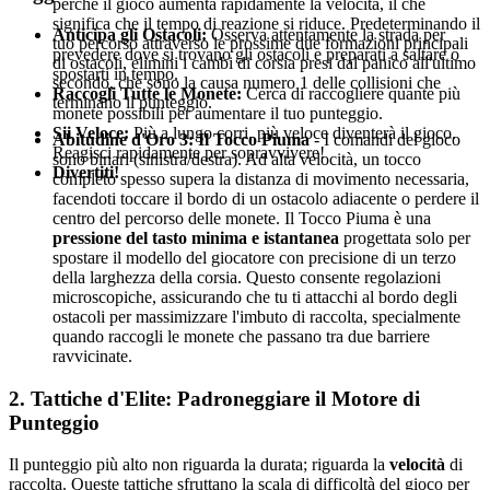
perché il gioco aumenta rapidamente la velocità, il che
significa che il tempo di reazione si riduce. Predeterminando il
Anticipa gli Ostacoli:
Osserva attentamente la strada per
tuo percorso attraverso le prossime due formazioni principali
prevedere dove si trovano gli ostacoli e preparati a saltare o
di ostacoli, elimini i cambi di corsia presi dal panico all'ultimo
spostarti in tempo.
secondo, che sono la causa numero 1 delle collisioni che
Raccogli Tutte le Monete:
Cerca di raccogliere quante più
terminano il punteggio.
monete possibili per aumentare il tuo punteggio.
Sii Veloce:
Più a lungo corri, più veloce diventerà il gioco.
Abitudine d'Oro 3: Il Tocco Piuma
- I comandi del gioco
Reagisci rapidamente per sopravvivere!
sono binari (sinistra/destra). Ad alta velocità, un tocco
Divertiti!
completo spesso supera la distanza di movimento necessaria,
facendoti toccare il bordo di un ostacolo adiacente o perdere il
centro del percorso delle monete. Il Tocco Piuma è una
pressione del tasto minima e istantanea
progettata solo per
spostare il modello del giocatore con precisione di un terzo
della larghezza della corsia. Questo consente regolazioni
microscopiche, assicurando che tu ti attacchi al bordo degli
ostacoli per massimizzare l'imbuto di raccolta, specialmente
quando raccogli le monete che passano tra due barriere
ravvicinate.
2. Tattiche d'Elite: Padroneggiare il Motore di
Punteggio
Il punteggio più alto non riguarda la durata; riguarda la
velocità
di
raccolta. Queste tattiche sfruttano la scala di difficoltà del gioco per