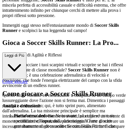
miscela perfetta di accessibilità casuale e difficoltà estrema, che offre
intrattenimento infinito per chiunque cerchi di mettere alla prova i
propri riflessi sotto pressione.
Immergiti oggi stesso nell'entusiasmante mondo di
Soccer Skills
Runner
e scolpisci la tua leggenda sul campo!
Gioca a Soccer Skills Runner: La Pro...
va Definitiva di Agilità e Riflessi
Leggi di Più
Pronto ad allacciare i tuoi scarpini virtuali e scoprire se hai i riflessi
di un attaccante di classe mondiale?
Soccer Skills Runner
non è
solo un gioco; è una celebrazione adrenalinica di velocità e
precisione, che fonde l'energia elettrizzante del campo con la sfida
Come giocare
avvincente di un endless runner.
Come giocare a Soccer Skills Runner
Questo titolo vibrante ed elettrizzante ti catapulta su un campo verde
lussureggiante dove l'azione non si ferma mai. Dimentica i passaggi
strategici a ritmo lento; qui, è tutto sprint puro, alimentato
Analisi e deduzioni:
dall'adrenalina. La tua missione principale è semplice ma
Piattaforma dedotta:
Nonostante
non sia
intensamente stimolante: correre in avanti, raccogliere un torrente di
{platform}
specificato nell'input, dalla descrizione "Come giocare
monete scintillanti e, soprattutto, padroneggiare l'arte di schivare un
gratuitamente al gioco online Soccer Skills Runner" che
incessante sbarramento di ostacoli che minacciano di far inciampare