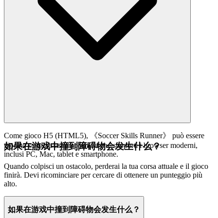
Come gioco H5 (HTML5), 《Soccer Skills Runner》 può essere
如果在游戏中撞到障碍物会发生什么？
giocato su qualsiasi dispositivo che supporti i browser moderni,
inclusi PC, Mac, tablet e smartphone.
Quando colpisci un ostacolo, perderai la tua corsa attuale e il gioco
finirà. Devi ricominciare per cercare di ottenere un punteggio più
alto.
如果在游戏中撞到障碍物会发生什么？