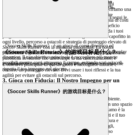
moltiplicatore di velocità.
Sopravvivenza e velocità sono
La fiducia è il fondamento di ogni grande esperienza, e noi
moltiplicatori migliori della raccolta di monete al 100%.
costruiamo la nostra attraverso la trasparenza radicale. Offriamo una
vera casa per i giochi H5, dove l'ospitalità significa fornire
Allaccia le scarpe. Il campo aspetta la tua corsa perfetta. Esegui le
un'esperienza completa e senza compromessi, senza l'ansia di costi
tue tattiche.
call:default_api:response{text:
nascosti o schemi di monetizzazione manipolativi. Il beneficio
emotivo è pura, libera gioia: sai che l'unica cosa che guida i tuoi
progressi è la tua abilità, non il tuo portafoglio. Tuffati a capofitto in
ogni livello, percorso a ostacoli e strategia di punteggio elevato di
《Soccer Skills Runner》 è un gioco di corsa dinamico ed
Soccer Skills Runner
con la massima tranquillità. La nostra
《Soccer Skills Runner》的游戏目标是什么？
emozionante che combina la passione del calcio con un gameplay
piattaforma è gratuita, e lo sarà sempre. Nessun vincolo, nessuna
dinamico. Il tuo obiettivo principale è raccogliere più monete
pubblicità invadente che interrompe la tua concentrazione, e
possibili mentre corri attraverso il campo, evitando vari ostacoli.
assolutamente nessuna sorpresa, solo intrattenimento onesto che
L'obiettivo principale di questo gioco è raccogliere monete e
rispetta il tuo impegno nel giocare.
ottenere un punteggio elevato. Devi usare i tuoi riflessi e la tua
agilità per evitare gli ostacoli sul percorso.
3. Gioca con Fiducia: Il Nostro Impegno per un
Campo di Gioco Giusto e Sicuro
《Soccer Skills Runner》的游戏目标是什么？
Un grande gioco non ha significato senza un grande ambiente.
Comprendiamo che il vero successo può avvenire solo in uno spazio
sicuro, giusto e rispettoso. Il beneficio emotivo che forniamo è la
tranquillità: la consapevolezza che i tuoi dati sono protetti e il tuo
successo è meritato. Siamo fautori di un'infrastruttura sicura e
manteniamo una politica di tolleranza zero per gli imbrogli,
garantendo che ogni punteggio elevato sia un vero riflesso