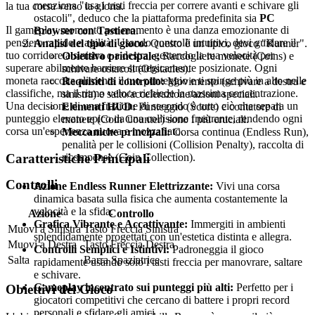
menziona "usa i tasti freccia per correre avanti e schivare gli
la tua corsa verso la gloria.
ostacoli", deduco che la piattaforma predefinita sia
PC
Il gameplay momento per momento è una danza emozionante di
Browser con Tastiera
.
pensiero rapido e agilità. Usando controlli intuitivi, devi guidare il
Analisi del tipo di gioco:
Questo è un tipico gioco "Runner".
tuo corridore a sinistra e a destra, gestendo la tua velocità per
Obiettivo principale:
Raccogliere monete (Coins) e
superare abilmente barriere strategicamente posizionate. Ogni
schivare ostacoli (Obstacles).
moneta raccolta alimenta il tuo punteggio e ti spinge più in alto nelle
Requisiti di controllo:
Movimento (schivare a destra e
classifiche, ma il ritmo veloce richiede la massima concentrazione.
sinistra) e salto/accelerazione/azioni speciali.
Una decisione di una frazione di secondo è tutto ciò che separa un
Elementi HUD:
Punteggio (Score) e contatore di
punteggio elevato epico da una collisione frustrante, rendendo ogni
monete (Coin Counter) sono i più cruciali.
corsa un'esperienza nuova e mozzafiato.
Meccaniche principali:
Corsa continua (Endless Run),
penalità per le collisioni (Collision Penalty), raccolta di
Caratteristiche Principali
ricompense (Coin Collection).
Controlli
Azione Endless Runner Elettrizzante:
Vivi una corsa
dinamica basata sulla fisica che aumenta costantemente la
velocità e la sfida.
Azione
Controllo
Grafica Vibrante e Accattivante:
Immergiti in ambienti
Muovi a Sinistra
Tasto Freccia Sinistra
splendidamente progettati con un'estetica distinta e allegra.
Muovi a Destra
Tasto Freccia Destra
Controlli Semplici e Istintivi:
Padroneggia il gioco
Salta
Barra Spaziatrice
rapidamente usando solo i tasti freccia per manovrare, saltare
e schivare.
Gameplay incentrato sui punteggi più alti:
Perfetto per i
Obiettivi del Gioco
giocatori competitivi che cercano di battere i propri record
personali e sfidare gli amici.