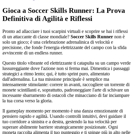
Gioca a Soccer Skills Runner: La Prova
Definitiva di Agilità e Riflessi
Pronto ad allacciare i tuoi scarpini virtuali e scoprire se hai i riflessi
di un attaccante di classe mondiale?
Soccer Skills Runner
non è
solo un gioco; è una celebrazione adrenalinica di velocità e
precisione, che fonde l'energia elettrizzante del campo con la sfida
avvincente di un endless runner.
Questo titolo vibrante ed elettrizzante ti catapulta su un campo verde
lussureggiante dove l'azione non si ferma mai. Dimentica i passaggi
strategici a ritmo lento; qui, è tutto sprint puro, alimentato
dall'adrenalina. La tua missione principale è semplice ma
intensamente stimolante: correre in avanti, raccogliere un torrente di
monete scintillanti e, soprattutto, padroneggiare l'arte di schivare un
incessante sbarramento di ostacoli che minacciano di far inciampare
la tua corsa verso la gloria.
Il gameplay momento per momento è una danza emozionante di
pensiero rapido e agilità. Usando controlli intuitivi, devi guidare il
tuo corridore a sinistra e a destra, gestendo la tua velocità per
superare abilmente barriere strategicamente posizionate. Ogni
moneta raccolta alimenta il tuo punteggio e ti spinge più in alto nelle