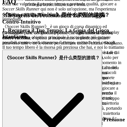
FAQ
colui che valorizza il proprio tempo e pretende qualità, giocare a
privilegia la raccolta sicura e lenta.
Soccer Skills Runner
qui non è solo un'opzione, ma l'esperienza
definitiva, costruita sulla fiducia, il rispetto e l'accessibilità
《Soccer Skills Runner》是什么类型的游戏？
3. Il Segreto dei Professionisti: Un Vantaggio
immediata.
Contro-Intuitivo
《Soccer Skills Runner》 è un gioco di corsa dinamico ed
1. Recupera il Tuo Tempo: La Gioia del Gioco
emozionante che combina la passione del calcio con un gameplay
La maggior parte dei giocatori pensa che
ogni moneta debba
Istantaneo
dinamico. Il tuo obiettivo principale è raccogliere più monete
essere raccolta
, e spesso si muoveranno in modo irregolare
possibili mentre corri attraverso il campo, evitando vari ostacoli.
attraverso tutte e tre le corsie per afferrare anche l'ultima. Sbagliano.
Il tuo tempo libero è la risorsa più preziosa che hai, e noi lo trattiamo
con riverenza. La vita moderna corre veloce, e l'ultima cosa di cui
Il vero segreto per superare la barriera dei 500.000 punti è fare il
hai bisogno è un processo di installazione di dieci minuti solo per
contrario:
Tratta le Monete Non Raccolte come Esche.
《Soccer Skills Runner》是什么类型的游戏？
giocare una partita di cinque minuti. Crediamo che nel momento in
Ecco perché funziona: Le sequenze con il punteggio più alto del
cui l'ispirazione colpisce, il divertimento debba iniziare. La nostra
gioco non sono casuali; sono schemi specifici e densi di ostacoli
tecnologia è progettata per eliminare ogni barriera tra la tua
progettati per punire il movimento caotico. Trattando le monete
intenzione e il tuo intrattenimento. Rispettiamo il tuo tempo
sparse e singole in una corsia lontana come "esche", ti costringi a
rendendo ogni gioco istantaneo, richiedendo zero download e zero
mantenere la TLD (Abitudine d'Oro 1) e a concentrarti
installazione. Questa è la nostra promessa: quando vuoi giocare a
esclusivamente sul
flusso principale di monete
che attraversa il
Soccer Skills Runner
, sei nel gioco in pochi secondi, correndo
percorso di minor resistenza
rispetto alla tua posizione attuale
.
attraverso il lussureggiante campo verde senza un singolo intoppo
Tessere per una singola moneta spesso sconvolge la tua traiettoria
tecnico. Nessun attrito, solo puro, immediato, divertimento
per le successive tre formazioni di ostacoli ad alta densità, portando
adrenalinico.
a un errore fatale. Ignorando le esche e mantenendo una traiettoria
predittiva, sopravvivi più a lungo a velocità più elevate, dove il
2. Divertimento Onesto: La Promessa Zero-Pressione
valore della moneta è implicitamente più alto a causa del