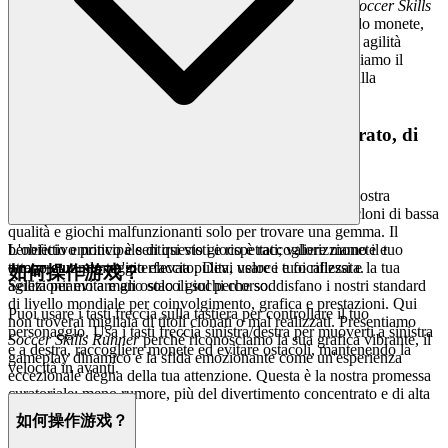
dell'abilità. Insegui quel primo posto nella classifica di
Soccer Skills
Runner
, tessendo abilmente tra gli ostacoli e raccogliendo monete,
sapendo che è una vera prova dei tuoi riflessi e della tua agilità
contro altri che giocano secondo le stesse regole. Costruiamo il
campo di gioco sicuro e giusto, così puoi concentrarti sulla
costruzione della tua eredità.
4. Rispetto per il Giocatore: Un Mondo Curato, di
Qualità Prima di Tutto
Crediamo che meno è meglio, e la tua intelligenza è la nostra
bussola. Non dovresti dover attraversare una palude di cloni di bassa
qualità e giochi malfunzionanti solo per trovare una gemma. Il
beneficio emotivo è sentirsi visti e rispettati; valorizziamo il tuo
L'obiettivo principale di questo gioco è raccogliere monete e
tempo curando un'interfaccia pulita, veloce e focalizzata.
ottenere un punteggio elevato. Devi usare i tuoi riflessi e la tua
如何操作游戏？
Selezioniamo a mano solo i giochi che soddisfano i nostri standard
agilità per evitare gli ostacoli sul percorso.
di livello mondiale per coinvolgimento, grafica e prestazioni. Qui
Puoi usare i tasti freccia sulla tastiera per controllare il tuo
non troverai migliaia di titoli clonati o mal realizzati. Presentiamo
personaggio. Usa i tasti freccia sinistra/destra per muoverti a sinistra
Soccer Skills Runner
perché riconosciamo la sua grafica vibrante, il
e a destra, raccogliere monete ed evitare ostacoli, mantenendo la
gameplay dinamico e la sfida emozionante come un'esperienza
velocità in avanti.
eccezionale degna della tua attenzione. Questa è la nostra promessa
curatoriale: meno rumore, più del divertimento concentrato e di alta
qualità che meriti.
如何操作游戏？