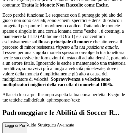
contrario:
Tratta le Monete Non Raccolte come Esche.
Ecco perché funziona: Le sequenze con il punteggio più alto del
gioco non sono casuali; sono schemi specifici e densi di ostacoli
progettati per punire il movimento caotico. Trattando le monete
sparse e singole in una corsia lontana come "esche", ti costringi a
mantenere la TLD (Abitudine d'Oro 1) e a concentrarti
esclusivamente sul
flusso principale di monete
che attraversa il
percorso di minor resistenza
rispetto alla tua posizione attuale
.
Tessere per una singola moneta spesso sconvolge la tua traiettoria
per le successive tre formazioni di ostacoli ad alta densità, portando
a un errore fatale. Ignorando le esche e mantenendo una traiettoria
predittiva, sopravvivi più a lungo a velocità più elevate, dove il
valore della moneta è implicitamente più alto a causa del
moltiplicatore di velocità.
Sopravvivenza e velocità sono
moltiplicatori migliori della raccolta di monete al 100%.
Allaccia le scarpe. Il campo aspetta la tua corsa perfetta. Esegui le
tue tattiche.
call:default_api:response{text:
Padroneggiare le Abilità di Soccer R...
unner: Una Guida Strategica Avanzata
Leggi di Più