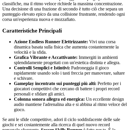
classifiche, ma il ritmo veloce richiede la massima concentrazione.
Una decisione di una frazione di secondo è tutto ciò che separa un
punteggio elevato epico da una collisione frustrante, rendendo ogni
corsa un'esperienza nuova e mozzafiato.
Caratteristiche Principali
Azione Endless Runner Elettrizzante:
Vivi una corsa
dinamica basata sulla fisica che aumenta costantemente la
velocità e la sfida.
Grafica Vibrante e Accattivante:
Immergiti in ambienti
splendidamente progettati con un'estetica distinta e allegra.
Controlli Semplici e Istintivi:
Padroneggia il gioco
rapidamente usando solo i tasti freccia per manovrare, saltare
e schivare.
Gameplay incentrato sui punteggi più alti:
Perfetto per i
giocatori competitivi che cercano di battere i propri record
personali e sfidare gli amici.
Colonna sonora allegra ed energica:
Un eccellente design
audio mantiene l'adrenalina alta e si abbina al ritmo veloce del
gioco.
Se ami le sfide competitive, adori il ciclo soddisfacente delle sale
giochi e sei costantemente alla ricerca di quel nuovo record
personale sfuggente,
Soccer Skills Runner
è fatto per te. È la