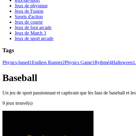
jeux-de-sport
Jeux de physique
Jeux de Fusion
Sports d'action
Jeux de course
Jeux de foot arcade
Jeux de Match 3
Jeux de sport arcade
Tags
Physics-based
1
Endless Runner
2
Physics Game
1
Rythmé
4
Halloween
1
Baseball
Un jeu de sport passionnant et captivant que les fans de baseball et le
9 jeux trouvé(s)