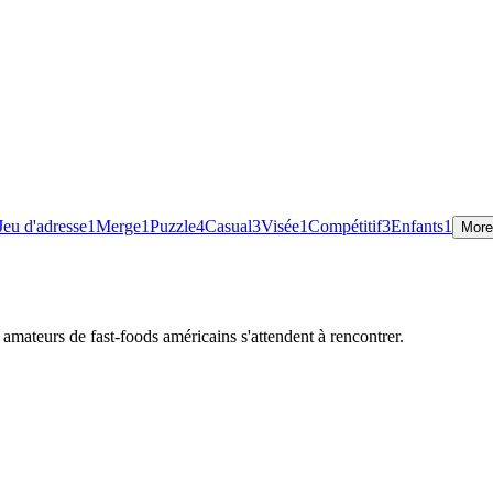
Jeu d'adresse
1
Merge
1
Puzzle
4
Casual
3
Visée
1
Compétitif
3
Enfants
1
More
s amateurs de fast-foods américains s'attendent à rencontrer.