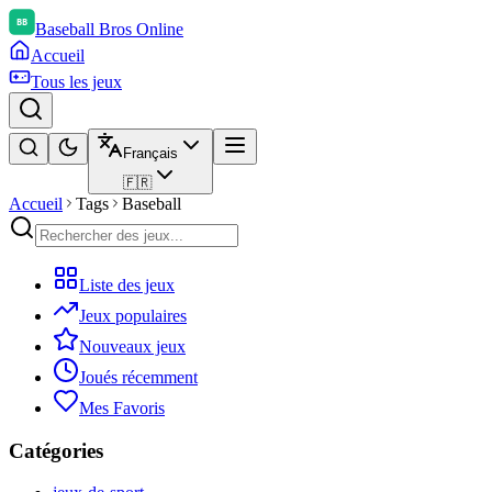
Baseball Bros Online
Accueil
Tous les jeux
Français
🇫🇷
Accueil
Tags
Baseball
Liste des jeux
Jeux populaires
Nouveaux jeux
Joués récemment
Mes Favoris
Catégories