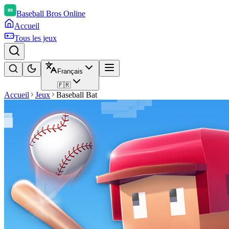
Baseball Bros Online
Accueil
Tous les jeux
Français
🇫🇷
Accueil
Jeux
Baseball Bat