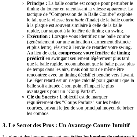
Principe :
La balle courbe est conçue pour perturber le
timing du joueur en ralentissant la vitesse apparente. La
tactique de "Compression de la Balle Courbe" exploite
le fait que la vitesse
terminale
(finale) de la balle courbe
à la plaque est souvent similaire à celle de la balle
rapide, par rapport à la fenêtre de timing du swing.
Exécution :
Lorsque vous identifiez une balle courbe
(généralement par une animation d'armement distincte
et plus lente), résistez à l'envie de retarder votre swing.
Au lieu de cela,
compressez votre fenêtre de timing
prédictif
en swingant seulement légèrement plus tard
que la balle rapide, reconnaissant que la balle passe plus
de temps dans les airs, mais doit tout de même être
rencontrée avec un timing décisif et penché vers l'avant.
Le léger retard est un risque calculé pour garantir que la
balle soit attrapée à son point d'impact le plus
avantageux pour un "Coup Parfait".
Clé du Succès :
L'objectif est de marquer
régulièrement des "Coups Parfaits" sur les balles
courbes, privant le jeu de son principal moyen de briser
les combos.
3. Le Secret des Pros : Un Avantage Contre-Intuitif
La plupart des joueurs pensent que
éviter les bombes de peinture à