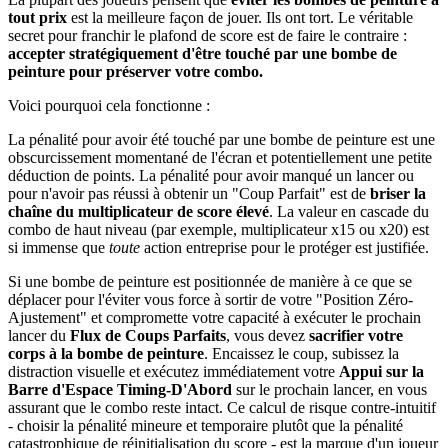
tout prix
est la meilleure façon de jouer. Ils ont tort. Le véritable
secret pour franchir le plafond de score est de faire le contraire :
accepter stratégiquement d'être touché par une bombe de
peinture pour préserver votre combo.
Voici pourquoi cela fonctionne :
La pénalité pour avoir été touché par une bombe de peinture est une
obscurcissement momentané de l'écran et potentiellement une petite
déduction de points. La pénalité pour avoir manqué un lancer ou
pour n'avoir pas réussi à obtenir un "Coup Parfait" est de
briser la
chaîne du multiplicateur de score élevé
. La valeur en cascade du
combo de haut niveau (par exemple, multiplicateur x15 ou x20) est
si immense que
toute
action entreprise pour le protéger est justifiée.
Si une bombe de peinture est positionnée de manière à ce que se
déplacer pour l'éviter vous force à sortir de votre "Position Zéro-
Ajustement" et compromette votre capacité à exécuter le prochain
lancer du
Flux de Coups Parfaits
, vous devez
sacrifier votre
corps à la bombe de peinture
. Encaissez le coup, subissez la
distraction visuelle et exécutez immédiatement votre
Appui sur la
Barre d'Espace Timing-D'Abord
sur le prochain lancer, en vous
assurant que le combo reste intact. Ce calcul de risque contre-intuitif
- choisir la pénalité mineure et temporaire plutôt que la pénalité
catastrophique de réinitialisation du score - est la marque d'un joueur