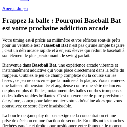
Aperçu du jeu
Frappez la balle : Pourquoi Baseball Bat
est votre prochaine addiction arcade
Votre timing est-il précis au millimètre et vos réflexes sont-ils prêts
pour un véritable test ?
Baseball Bat
n'est pas qu'une simple bagarre
; c'est un défi arcade rapide et à enjeux élevés qui réduit le baseball à
son élément le plus passionnant : le swing parfait.
Bienvenue dans
Baseball Bat
, une expérience arcade vibrante et
instantanément addictive qui vous place directement dans la boîte du
frappeur. Oubliez le jeu de champ complexe ou la course sur les
bases ; ce jeu ne concerne que la maîtrise à la plaque. Vous manierez
une batte surdimensionnée et anguleuse contre une série de lancers
de plus en plus difficiles, notamment des balles courbes trompeuses
et des balles rapides brûlantes. C'est un exercice de pure précision et
de rythme, conçu pour faire monter votre adrénaline alors que vous
poursuivez ce score élevé insaisissable.
La boucle de gameplay de base exige de la concentration et une
prise de décision en une fraction de seconde. En utilisant les touches
fléchées gauche et droite pour positionner votre frappeur, le moment