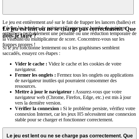
Le jeu est entièrement axé sur le fait de frapper les lancers (balles) et
d'éviter les bombes de peinture. Frapper une bombe de peinture
Le jeu est lent ou ne se charge pas correctement. Que
entraînera probablement une pénalité ou une réduction temporaire de
dois-je faire ?
la visibilité/du multiplicateur de score. Concentrez-vous sur les
frappes propres !
Si le jeu fonctionne lentement ou si les graphismes semblent
saccadés, essayez ces étapes :
Vider le cache :
Videz le cache et les cookies de votre
navigateur.
Fermer les onglets :
Fermez tous les onglets ou applications
de navigateur inutiles qui pourraient consommer des
ressources.
Mettre à jour le navigateur :
Assurez-vous que votre
navigateur web (Chrome, Firefox, Edge, etc.) est mis à jour
vers la dernière version.
Vérifier la connexion :
Si le problème persiste, vérifiez votre
connexion Internet, car les jeux H5 nécessitent une connexion
stable pour se charger et fonctionner correctement.
Le jeu est lent ou ne se charge pas correctement. Que