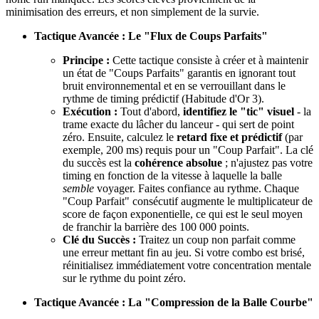
minimisation des erreurs, et non simplement de la survie.
Tactique Avancée : Le "Flux de Coups Parfaits"
Principe :
Cette tactique consiste à créer et à maintenir
un état de "Coups Parfaits" garantis en ignorant tout
bruit environnemental et en se verrouillant dans le
rythme de timing prédictif (Habitude d'Or 3).
Exécution :
Tout d'abord,
identifiez le "tic" visuel
- la
trame exacte du lâcher du lanceur - qui sert de point
zéro. Ensuite, calculez le
retard fixe et prédictif
(par
exemple, 200 ms) requis pour un "Coup Parfait". La clé
du succès est la
cohérence absolue
; n'ajustez pas votre
timing en fonction de la vitesse à laquelle la balle
semble
voyager. Faites confiance au rythme. Chaque
"Coup Parfait" consécutif augmente le multiplicateur de
score de façon exponentielle, ce qui est le seul moyen
de franchir la barrière des 100 000 points.
Clé du Succès :
Traitez un coup non parfait comme
une erreur mettant fin au jeu. Si votre combo est brisé,
réinitialisez immédiatement votre concentration mentale
sur le rythme du point zéro.
Tactique Avancée : La "Compression de la Balle Courbe"