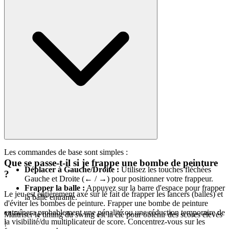
Les commandes de base sont simples :
Que se passe-t-il si je frappe une bombe de peinture
Déplacer à Gauche/Droite :
Utilisez les touches fléchées
?
Gauche et Droite (← / →) pour positionner votre frappeur.
Frapper la balle :
Appuyez sur la barre d'espace pour frapper
Le jeu est entièrement axé sur le fait de frapper les lancers (balles) et
la balle entrante.
d'éviter les bombes de peinture. Frapper une bombe de peinture
entraînera probablement une pénalité ou une réduction temporaire de
Maîtriser le timing du swing est la clé pour obtenir des scores élevés
la visibilité/du multiplicateur de score. Concentrez-vous sur les
!