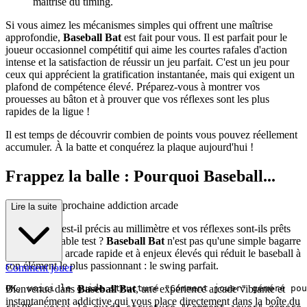
maîtrise du timing.
Si vous aimez les mécanismes simples qui offrent une maîtrise
approfondie,
Baseball Bat
est fait pour vous. Il est parfait pour le
joueur occasionnel compétitif qui aime les courtes rafales d'action
intense et la satisfaction de réussir un jeu parfait. C'est un jeu pour
ceux qui apprécient la gratification instantanée, mais qui exigent un
plafond de compétence élevé. Préparez-vous à montrer vos
prouesses au bâton et à prouver que vos réflexes sont les plus
rapides de la ligue !
Il est temps de découvrir combien de points vous pouvez réellement
accumuler. À la batte et conquérez la plaque aujourd'hui !
Frappez la balle : Pourquoi Baseball...
Bat est votre prochaine addiction arcade
Lire la suite
Votre timing est-il précis au millimètre et vos réflexes sont-ils prêts
pour un véritable test ?
Baseball Bat
n'est pas qu'une simple bagarre
; c'est un défi arcade rapide et à enjeux élevés qui réduit le baseball à
son élément le plus passionnant : le swing parfait.
Comment jouer
Bienvenue dans
Baseball Bat
, une expérience arcade vibrante et
instantanément addictive qui vous place directement dans la boîte du