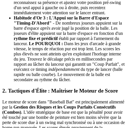
reconnaissez sa présence et ajustez votre position pré-swing
d'un seul appui à gauche ou à droite, puis recentrez
immédiatement votre attention sur le lancer entrant.
Habitude d'Or 3 : L'Appui sur la Barre d'Espace
"Timing-D'Abord"
- De nombreux joueurs appuient sur la
barre d'espace
après
avoir jugé la position de la balle. Les
joueurs d'élite appuient sur la barre d'espace en fonction d'un
rythme fixe et prédictif
établi par rapport à l'armement du
lanceur.
Le POURQUOI :
Dans les jeux d'arcade à grande
vitesse, le temps de réaction pur est trop lent. Les scores les
plus élevés ne sont atteints qu'en exploitant l'horloge interne
du jeu. Trouvez le décalage précis en millisecondes par
rapport au lâcher du lanceur qui garantit un "Coup Parfait", et
exécutez ce timing
indépendamment
du type de lancer (balle
rapide ou balle courbe). Le mouvement de la balle est
secondaire au rythme du lâcher.
2. Tactiques d'Élite : Maîtriser le Moteur de Score
Le moteur de score dans "Baseball Bat" est principalement alimenté
par la
Gestion des Risques et les Coups Parfaits Consécutifs
(Combos)
. L'idée stratégique de base est que la pénalité pour avoir
été touché par une bombe de peinture est bien moins sévère que la
perte de score due à un swing mal synchronisé ou à une occasion de
home run manquée. Les scores élevés proviennent de la