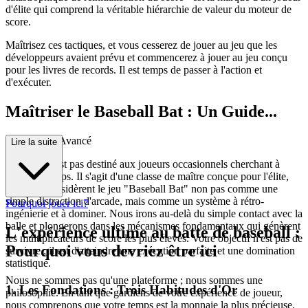
d'élite qui comprend la véritable hiérarchie de valeur du moteur de
score.
Maîtrisez ces tactiques, et vous cesserez de jouer au jeu que les
développeurs avaient prévu et commencerez à jouer au jeu conçu
pour les livres de records. Il est temps de passer à l'action et
d'exécuter.
Maîtriser le Baseball Bat : Un Guide...
de Stratégie Avancé
Lire la suite
Ce guide n'est pas destiné aux joueurs occasionnels cherchant à
passer le temps. Il s'agit d'une classe de maître conçue pour l'élite,
ceux qui considèrent le jeu "Baseball Bat" non pas comme une
simple distraction d'arcade, mais comme un système à rétro-
Pourquoi jouer ici?
ingénierie et à dominer. Nous irons au-delà du simple contact avec la
balle et plongerons dans les mécanismes fondamentaux qui génèrent
L'expérience ultime au batte de baseball :
les multiplicateurs de score les plus élevés. Votre objectif n'est pas de
Pourquoi vous devriez être ici
survivre ; il est d'atteindre une exécution parfaite et une domination
statistique.
Nous ne sommes pas qu'une plateforme ; nous sommes une
1. Les Fondations : Trois Habitudes d'Or
philosophie. En tant que gardiens de votre expérience de joueur,
nous comprenons que votre temps est la monnaie la plus précieuse.