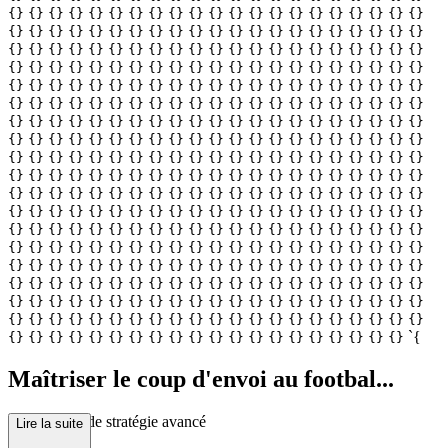
{}
{}
{}
{}
{}
{}
{}
{}
{}
{}
{}
{}
{}
{}
{}
{}
{}
{}
{}
{}
{}
{}
{}
{}
{}
{}
{}
{}
{}
{}
{}
{}
{}
{}
{}
{}
{}
{}
{}
{}
{}
{}
{}
{}
{}
{}
{}
{}
{}
{}
{}
{}
{}
{}
{}
{}
{}
{}
{}
{}
{}
{}
{}
{}
{}
{}
{}
{}
{}
{}
{}
{}
{}
{}
{}
{}
{}
{}
{}
{}
{}
{}
{}
{}
{}
{}
{}
{}
{}
{}
{}
{}
{}
{}
{}
{}
{}
{}
{}
{}
{}
{}
{}
{}
{}
{}
{}
{}
{}
{}
{}
{}
{}
{}
{}
{}
{}
{}
{}
{}
{}
{}
{}
{}
{}
{}
{}
{}
{}
{}
{}
{}
{}
{}
{}
{}
{}
{}
{}
{}
{}
{}
{}
{}
{}
{}
{}
{}
{}
{}
{}
{}
{}
{}
{}
{}
{}
{}
{}
{}
{}
{}
{}
{}
{}
{}
{}
{}
{}
{}
{}
{}
{}
{}
{}
{}
{}
{}
{}
{}
{}
{}
{}
{}
{}
{}
{}
{}
{}
{}
{}
{}
{}
{}
{}
{}
{}
{}
{}
{}
{}
{}
{}
{}
{}
{}
{}
{}
{}
{}
{}
{}
{}
{}
{}
{}
{}
{}
{}
{}
{}
{}
{}
{}
{}
{}
{}
{}
{}
{}
{}
{}
{}
{}
{}
{}
{}
{}
{}
{}
{}
{}
{}
{}
{}
{}
{}
{}
{}
{}
{}
{}
{}
{}
{}
{}
{}
{}
{}
{}
{}
{}
{}
{}
{}
{}
{}
{}
{}
{}
{}
{}
{}
{}
{}
{}
{}
{}
{}
{}
{}
{}
{}
{}
{}
{}
{}
{}
{}
{}
{}
{}
{}
{}
{}
{}
{}
{}
{}
{}
{}
{}
{}
{}
{}
{}
{}
{}
{}
{}
{}
{}
{}
{}
{}
{}
{}
{}
{}
{}
{}
{}
{}
{}
{}
{}
{}
{}
{}
{}
{}
{}
{}
{}
{}
{}
{}
{}
{}
{}
{}
{}
{}
{}
{}
{}
{}
{}
{}
{}
{}
{}
{}
{}
{}
{}
{}
{}
{}
{}
{}
{}
{}
{}
{}
{}
{}
{}
{}
{}
{}
{}
{}
{}
{}
{}
{}
{}
`{
{}
{}
{}
{}
{}
{}
{}
{}
{}
{}
{}
{}
{}
{}
{}
{}
{}
{}
{}
{}
Maîtriser le coup d'envoi au footbal...
l : Un guide de stratégie avancé
Lire la suite