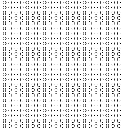
{}
{}
{}
{}
{}
{}
{}
{}
{}
{}
{}
{}
{}
{}
{}
{}
{}
{}
{}
{}
{}
{}
{}
{}
{}
{}
{}
{}
{}
{}
{}
{}
{}
{}
{}
{}
{}
{}
{}
{}
{}
{}
{}
{}
{}
{}
{}
{}
{}
{}
{}
{}
{}
{}
{}
{}
{}
{}
{}
{}
{}
{}
{}
{}
{}
{}
{}
{}
{}
{}
{}
{}
{}
{}
{}
{}
{}
{}
{}
{}
{}
{}
{}
{}
{}
{}
{}
{}
{}
{}
{}
{}
{}
{}
{}
{}
{}
{}
{}
{}
{}
{}
{}
{}
{}
{}
{}
{}
{}
{}
{}
{}
{}
{}
{}
{}
{}
{}
{}
{}
{}
{}
{}
{}
{}
{}
{}
{}
{}
{}
{}
{}
{}
{}
{}
{}
{}
{}
{}
{}
{}
{}
{}
{}
{}
{}
{}
{}
{}
{}
{}
{}
{}
{}
{}
{}
{}
{}
{}
{}
{}
{}
{}
{}
{}
{}
{}
{}
{}
{}
{}
{}
{}
{}
{}
{}
{}
{}
{}
{}
{}
{}
{}
{}
{}
{}
{}
{}
{}
{}
{}
{}
{}
{}
{}
{}
{}
{}
{}
{}
{}
{}
{}
{}
{}
{}
{}
{}
{}
{}
{}
{}
{}
{}
{}
{}
{}
{}
{}
{}
{}
{}
{}
{}
{}
{}
{}
{}
{}
{}
{}
{}
{}
{}
{}
{}
{}
{}
{}
{}
{}
{}
{}
{}
{}
{}
{}
{}
{}
{}
{}
{}
{}
{}
{}
{}
{}
{}
{}
{}
{}
{}
{}
{}
{}
{}
{}
{}
{}
{}
{}
{}
{}
{}
{}
{}
{}
{}
{}
{}
{}
{}
{}
{}
{}
{}
{}
{}
{}
{}
{}
{}
{}
{}
{}
{}
{}
{}
{}
{}
{}
{}
{}
{}
{}
{}
{}
{}
{}
{}
{}
{}
{}
{}
{}
{}
{}
{}
{}
{}
{}
{}
{}
{}
{}
{}
{}
{}
{}
{}
{}
{}
{}
{}
{}
{}
{}
{}
{}
{}
{}
{}
{}
{}
{}
{}
{}
{}
{}
{}
{}
{}
{}
{}
{}
{}
{}
{}
{}
{}
{}
{}
{}
{}
{}
{}
{}
{}
{}
{}
{}
{}
{}
{}
{}
{}
{}
{}
{}
{}
{}
{}
{}
{}
{}
{}
{}
{}
{}
{}
{}
{}
{}
{}
{}
{}
{}
{}
{}
{}
{}
{}
{}
{}
{}
{}
{}
{}
{}
{}
{}
{}
{}
{}
{}
{}
{}
{}
{}
{}
{}
{}
{}
{}
{}
{}
{}
{}
{}
{}
{}
{}
{}
{}
{}
{}
{}
{}
{}
{}
{}
{}
{}
{}
{}
{}
{}
{}
{}
{}
{}
{}
{}
{}
{}
{}
{}
{}
{}
{}
{}
{}
{}
{}
{}
{}
{}
{}
{}
{}
{}
{}
{}
{}
{}
{}
{}
{}
{}
{}
{}
{}
{}
{}
{}
{}
{}
{}
{}
{}
{}
{}
{}
{}
{}
{}
{}
{}
{}
{}
{}
{}
{}
{}
{}
{}
{}
{}
{}
{}
{}
{}
{}
{}
{}
{}
{}
{}
{}
{}
{}
{}
{}
{}
{}