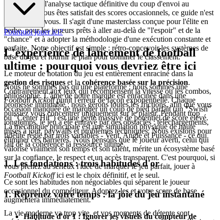
Bienvenue à l'analyse tactique définitive du coup d'envoi au
football. Si vous êtes satisfait des scores occasionnels, ce guide n'est
pas fait pour vous. Il s'agit d'une masterclass conçue pour l'élite en
herbe, pour les joueurs prêts à aller au-delà de "l'espoir" et de la
Pourquoi jouer ici?
"chance" et à adopter la méthodologie d'une exécution constante et
parfaite. Notre objectif est simple : rétro-concevoir les systèmes de
L'expérience de lancement de football
base du jeu et fournir le plan pour dominer le classement.
ultime : pourquoi vous devriez être ici
Le moteur de notation du jeu est entièrement enraciné dans la
gestion des risques
et la
cohérence basée sur la précision
.
Nous ne sommes pas qu'une plateforme ; nous sommes une
Contrairement aux jeux qui récompensent la vitesse ou les combos,
philosophie. L'âme de notre marque est enracinée dans une
Football Kickoff
punit l'erreur de façon exponentielle. Chaque
promesse immuable : nous gérons toutes les frictions, afin que vous
occasion manquée de marquer un coup de pied parfait (un "Swish"
puissiez vous concentrer uniquement sur le plaisir. Pendant trop
ou "Center Hit") est une perte massive de potentiel de score élevé.
longtemps, le jeu a été entravé par des obstacles : téléchargements,
La mécanique principale est une simulation physique de haute
mises à jour, paywalls et problèmes techniques. Nous existons pour
fidélité régie par trois variables - Vent, Angle et Puissance - ce qui
éliminer ces barrières. Nous pensons que le joueur averti, celui qui
fait de la cohérence la ressource ultime.
valorise vraiment son temps et son talent, mérite un écosystème basé
sur la confiance, le respect et un accès transparent. C'est pourquoi, si
1. Les fondations : trois habitudes d'or
vous prenez au sérieux l'idée de marquer le jeu parfait, jouer à
Football Kickoff
ici est le choix définitif, et le seul.
Ce sont les habitudes non négociables qui séparent le joueur
occasionnel du compétiteur. Adoptez-les et votre score de base
1. Reprenez votre temps : la joie du jeu instantané
augmentera immédiatement.
La vie moderne va trop vite, et vos moments de détente sont
Habitude d'or 1 : Ignorer les visuels du compteur de