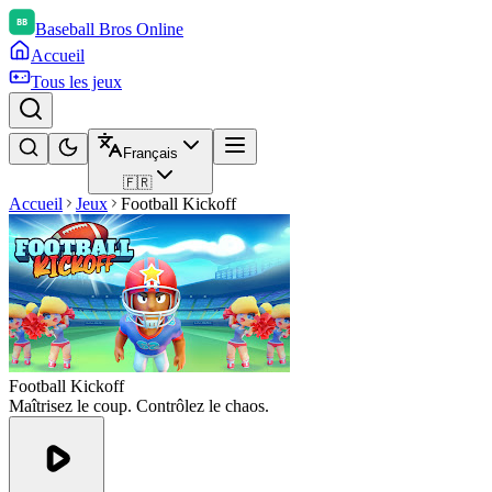
Baseball Bros Online
Accueil
Tous les jeux
Français
🇫🇷
Accueil
Jeux
Football Kickoff
Football Kickoff
Maîtrisez le coup. Contrôlez le chaos.