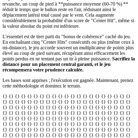
revanche, un coup de pied à **puissance moyenne (60-70 %) **
réduit le temps que le ballon reste en l'air, réduisant ainsi le
déplacement latéral total causé par le vent. Cela augmente
considérablement la probabilité d'un score de "Center Hit", même si
la valeur absolue du point est inférieure.
L'essentiel est de tirer parti du "bonus de cohérence" caché du jeu.
En enchaînant cinq "Center Hits" consécutifs ou plus (même ceux à
mi-distance), le jeu accorde souvent un multiplicateur de points plus
élevé au coup de pied suivant, récupérant ainsi efficacement les
points perdus en ne tentant pas un tir à pleine puissance.
Sacrifiez la
distance pour un placement central garanti, et le jeu
récompensera votre prudence calculée.
Les bases sont apprises ; l'exécution est gagnée. Maintenant, prenez
cette méthodologie et dominez le terrain.
{}
{}
{}
{}
{}
{}
{}
{}
{}
{}
{}
{}
{}
{}
{}
{}
{}
{}
{}
{}
{}
{}
{}
{}
{}
{}
{}
{}
{}
{}
{}
{}
{}
{}
{}
{}
{}
{}
{}
{}
{}
{}
{}
{}
{}
{}
{}
{}
{}
{}
{}
{}
{}
{}
{}
{}
{}
{}
{}
{}
{}
{}
{}
{}
{}
{}
{}
{}
{}
{}
{}
{}
{}
{}
{}
{}
{}
{}
{}
{}
{}
{}
{}
{}
{}
{}
{}
{}
{}
{}
{}
{}
{}
{}
{}
{}
{}
{}
{}
{}
{}
{}
{}
{}
{}
{}
{}
{}
{}
{}
{}
{}
{}
{}
{}
{}
{}
{}
{}
{}
{}
{}
{}
{}
{}
{}
{}
{}
{}
{}
{}
{}
{}
{}
{}
{}
{}
{}
{}
{}
{}
{}
{}
{}
{}
{}
{}
{}
{}
{}
{}
{}
{}
{}
{}
{}
{}
{}
{}
{}
{}
{}
{}
{}
{}
{}
{}
{}