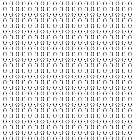
{}
{}
{}
{}
{}
{}
{}
{}
{}
{}
{}
{}
{}
{}
{}
{}
{}
{}
{}
{}
{}
{}
{}
{}
{}
{}
{}
{}
{}
{}
{}
{}
{}
{}
{}
{}
{}
{}
{}
{}
{}
{}
{}
{}
{}
{}
{}
{}
{}
{}
{}
{}
{}
{}
{}
{}
{}
{}
{}
{}
{}
{}
{}
{}
{}
{}
{}
{}
{}
{}
{}
{}
{}
{}
{}
{}
{}
{}
{}
{}
{}
{}
{}
{}
{}
{}
{}
{}
{}
{}
{}
{}
{}
{}
{}
{}
{}
{}
{}
{}
{}
{}
{}
{}
{}
{}
{}
{}
{}
{}
{}
{}
{}
{}
{}
{}
{}
{}
{}
{}
{}
{}
{}
{}
{}
{}
{}
{}
{}
{}
{}
{}
{}
{}
{}
{}
{}
{}
{}
{}
{}
{}
{}
{}
{}
{}
{}
{}
{}
{}
{}
{}
{}
{}
{}
{}
{}
{}
{}
{}
{}
{}
{}
{}
{}
{}
{}
{}
{}
{}
{}
{}
{}
{}
{}
{}
{}
{}
{}
{}
{}
{}
{}
{}
{}
{}
{}
{}
{}
{}
{}
{}
{}
{}
{}
{}
{}
{}
{}
{}
{}
{}
{}
{}
{}
{}
{}
{}
{}
{}
{}
{}
{}
{}
{}
{}
{}
{}
{}
{}
{}
{}
{}
{}
{}
{}
{}
{}
{}
{}
{}
{}
{}
{}
{}
{}
{}
{}
{}
{}
{}
{}
{}
{}
{}
{}
{}
{}
{}
{}
{}
{}
{}
{}
{}
{}
{}
{}
{}
{}
{}
{}
{}
{}
{}
{}
{}
{}
{}
{}
{}
{}
{}
{}
{}
{}
{}
{}
{}
{}
{}
{}
{}
{}
{}
{}
{}
{}
{}
{}
{}
{}
{}
{}
{}
{}
{}
{}
{}
{}
{}
{}
{}
{}
{}
{}
{}
{}
{}
{}
{}
{}
{}
{}
{}
{}
{}
{}
{}
{}
{}
{}
{}
{}
{}
{}
{}
{}
{}
{}
{}
{}
{}
{}
{}
{}
{}
{}
{}
{}
{}
{}
{}
{}
{}
{}
{}
{}
{}
{}
{}
{}
{}
{}
{}
{}
{}
{}
{}
{}
{}
{}
{}
{}
{}
{}
{}
{}
{}
{}
{}
{}
{}
{}
{}
{}
{}
{}
{}
{}
{}
{}
{}
{}
{}
{}
{}
{}
{}
{}
{}
{}
{}
{}
{}
{}
{}
{}
{}
{}
{}
{}
{}
{}
{}
{}
{}
{}
{}
{}
{}
{}
{}
{}
{}
{}
{}
{}
{}
{}
{}
{}
{}
{}
{}
{}
{}
{}
{}
{}
{}
{}
{}
{}
{}
{}
{}
{}
{}
{}
{}
{}
{}
{}
{}
{}
{}
{}
{}
{}
{}
{}
{}
{}
{}
{}
{}
{}
{}
{}
{}
{}
{}
{}
{}
{}
{}
{}
{}
{}
{}
{}
{}
{}
{}
{}
{}
{}
{}
{}
{}
{}
{}
{}
{}
{}
{}
{}
{}
{}
{}
{}
{}
{}
{}
{}
{}
{}
{}
{}
{}
{}
{}
{}
{}
{}
{}
{}
{}
{}
{}
{}
{}
{}
{}
{}
{}
{}
{}
{}
{}
{}
{}
{}
{}