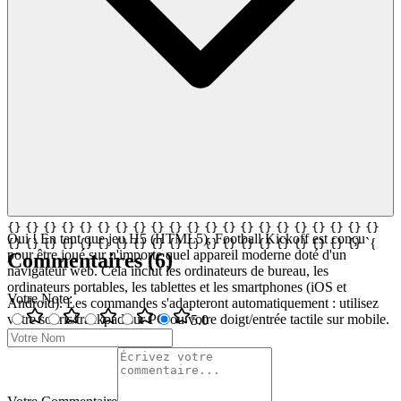
{}
{}
{}
{}
{}
{}
{}
{}
{}
{}
{}
{}
{}
{}
{}
{}
{}
{}
{}
{}
{}
{}
{}
{}
{}
{}
{}
{}
{}
{}
{}
{}
{}
{}
{}
{}
{}
{}
{}
{}
{}
{}
{}
{}
{}
{}
{}
{}
{}
{}
{}
{}
{}
{}
{}
{}
{}
{}
{}
{}
{}
{}
{}
{}
{}
{}
{}
{}
{}
{}
{}
{}
{}
{}
{}
{}
{}
{}
{}
{}
{}
{}
{}
{}
{}
{}
{}
{}
{}
{}
{}
{}
{}
{}
{}
{}
{}
{}
{}
{}
{}
{}
{}
{}
{}
{}
{}
{}
{}
{}
{}
{}
{}
{}
{}
{}
{}
{}
{}
{}
{}
{}
{}
{}
{}
{}
{}
{}
{}
{}
{}
{}
{}
{}
{}
{}
{}
{}
{}
{}
{}
{}
{}
{}
{}
{}
{}
{}
{}
{}
{}
{}
{}
{}
{}
{}
{}
{}
{}
{}
{}
{}
{}
{}
{}
{}
{}
{}
{}
{}
{}
{}
{}
{}
{}
{}
{}
{}
{}
{}
{}
{}
{}
{}
{}
{}
{}
{}
{}
{}
{}
{}
{}
{}
{}
{}
{}
{}
{}
{}
{}
{}
{}
{}
{}
{}
{}
{}
{}
{}
{}
{}
{}
{}
{}
{}
{}
{}
{}
{}
{}
{}
{}
{}
{}
{}
{}
{}
{}
{}
{}
{}
{}
{}
{}
{}
{}
{}
{}
{}
{}
{}
{}
{}
{}
{}
{}
{}
{}
{}
{}
{}
{}
{}
{}
{}
{}
{}
{}
{}
{}
{}
{}
{}
{}
{}
{}
{}
{}
{}
{}
{}
{}
{}
{}
{}
{}
{}
{}
{}
{}
{}
{}
{}
{}
{}
{}
{}
{}
{}
{}
{}
{}
{}
{}
{}
{}
{}
{}
{}
{}
{}
{}
{}
{}
{}
{}
{}
{}
{}
{}
{}
{}
{}
{}
Oui ! En tant que jeu H5 (HTML5), Football Kickoff est conçu
`{
{}
{}
{}
{}
{}
{}
{}
{}
{}
{}
{}
{}
{}
{}
{}
{}
{}
{}
{}
{}
pour être joué sur n'importe quel appareil moderne doté d'un
Commentaires
(
6
)
navigateur web. Cela inclut les ordinateurs de bureau, les
ordinateurs portables, les tablettes et les smartphones (iOS et
Votre Note
:
Android). Les commandes s'adapteront automatiquement : utilisez
votre souris/trackpad sur PC ou votre doigt/entrée tactile sur mobile.
5
.0