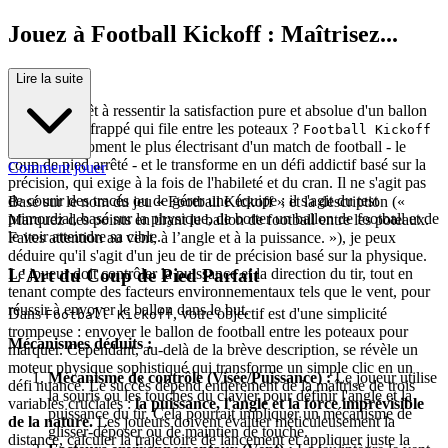
Jouez à Football Kickoff : Maîtrisez...
le Tir Parfait
Lire la suite
Êtes-vous prêt à ressentir la satisfaction pure et absolue d'un ballon
parfaitement frappé qui file entre les poteaux ?
Football Kickoff
reprend le moment le plus électrisant d'un match de football - le
coup de pied arrêté - et le transforme en un défi addictif basé sur la
Comment jouer
précision, qui exige à la fois de l'habileté et du cran. Il ne s'agit pas
de courir des tracés ou de gérer une équipe ; il s'agit du test
Basé sur le nom du jeu « Football Kickoff » et la description («
primordial, basé sur la physique, de botter un ballon de football et de
Marquez des points en tirant le ballon de football entre les poteaux.
le voir atteindre sa cible.
Faites attention au vent, à l’angle et à la puissance. »), je peux
déduire qu'il s'agit d'un jeu de tir de précision basé sur la physique.
L'Art du Coup de Pied Parfait
Le joueur doit contrôler la puissance et la direction du tir, tout en
tenant compte des facteurs environnementaux tels que le vent, pour
réussir à envoyer le ballon dans le but.
Dans
, votre objectif est d'une simplicité
Football Kickoff
trompeuse : envoyer le ballon de football entre les poteaux pour
Mécanismes déduits :
marquer. Cependant, au-delà de la brève description, se révèle un
moteur physique sophistiqué qui transforme un simple clic en un
Mécanisme de contrôle (Visée/Puissance) :
Le joueur utilise
défi nuancé. Le succès dépend entièrement de la maîtrise de trois
la souris ou les touches du clavier pour définir l'angle et la
variables cruciales :
la puissance, l'angle et la force imprévisible
puissance du tir. Cela pourrait impliquer un mécanisme de
de la nature.
Les joueurs doivent évaluer méticuleusement la
glisser-déposer ou de maintien de touche.
distance, calculer la trajectoire de lancement et appliquer juste la