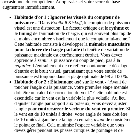
occasionnel du compétiteur. Adoptez-les et votre score de base
augmentera immédiatement.
Habitude d'or 1 : Ignorer les visuels du compteur de
puissance
- "Dans
Football Kickoff
, le compteur de puissance
visuel est une distraction. Le facteur critique est le
rythme et
le timing
de l'animation de charge, qui est souvent plus rapide
et moins encombrée visuellement que le compteur lui-même."
Cette habitude consiste à développer la
mémoire musculaire
pour la durée de charge parfaite
(la fenêtre de variation de
puissance maximale est extrêmement étroite). Vous devez
apprendre à
sentir
la puissance du coup de pied, pas à la
regarder
. L'entraînement de ce réflexe contourne le décalage
d'entrée et le bruit visuel, garantissant que votre entrée de
puissance est toujours dans la plage optimale de 98 à 100 %.
Habitude d'or 2 : Étalonnage axé sur le vent
- "Avant de
toucher l'angle ou la puissance, votre première étape mentale
doit être un calcul de correction du vent." Cette habitude est
essentielle car le vent est la variable la plus volatile. Au lieu
d'ajuster l'angle par rapport aux poteaux, vous devez ajuster
l'angle pour
contrecarrer le vecteur du vent en premier
. Si
le vent est de 10 unités à droite, votre angle de base doit être
de 10 unités à gauche de la ligne centrale,
avant
de considérer
le pointage final. Cela minimise l'espace variable que vous
devez gérer pendant les phases critiques de pointage et de