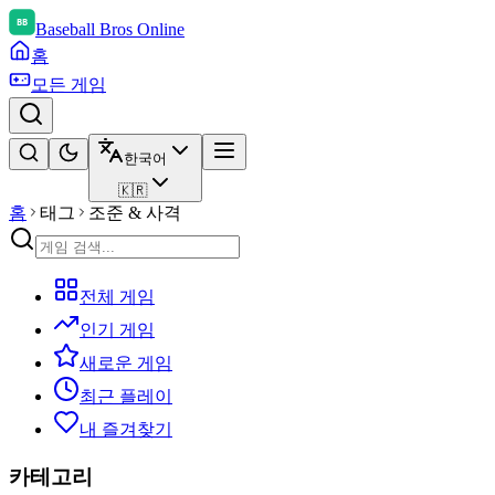
Baseball Bros Online
홈
모든 게임
한국어
🇰🇷
홈
태그
조준 & 사격
전체 게임
인기 게임
새로운 게임
최근 플레이
내 즐겨찾기
카테고리