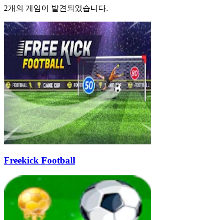
2개의 게임이 발견되었습니다.
Freekick Football