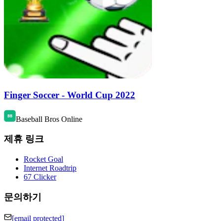
Finger Soccer - World Cup 2022
Baseball Bros Online
제휴 링크
Rocket Goal
Internet Roadtrip
67 Clicker
문의하기
[email protected]