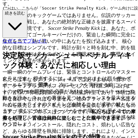
す。
r">
続きを読む
これは普通のキックゲームではありません。伝説のサッカー
スターと対戦し、あなたの絶対的な正確さを披露するスーパ
ーリーグ環境です。
Soccer Strike Penalty Kick
は、あなた、ボ
ール、そしてゴールキーパーだけの、緊迫した瞬間に完全に
なぜここでプレイ？
焦点を当て、熱い戦いの中にあなたを投げ込みます。 核心
的な目標はシンプルです。時計が刻々と時を刻む中、的を狙
決定版サッカーシュートペナルティキ
ってできるだけ多くのポイントを獲得すること。完璧なタイ
ミングと精度が求められます。
ック体験：あなたに相応しい理由
一瞬一瞬のゲームプレイは、緊張とコントロールのマスター
クラスです。 得点するには、まずマウスまたは指を使って
私たちは単なるプラットフォームではありません。哲学で
ボールを丁寧に
照準
し、次にキックを実行する前にシュー
す。チーフブランドオフィサーとして、皆様に申し上げま
トの
パワー
を調整する必要があります。 ゴールキーパーの
す。皆様の時間は貴重であり、情熱は神聖であり、体験は純
動きを読み、ネットの裏側を見つけるチャンスを最大化する
粋な喜びでなければなりません。他のプラットフォームはゲ
ためにストライクのタイミングを計ることが成功の鍵となり
ームを販売しますが、私たちは瞬間を提供します。私たちの
ます。 進むにつれて、キーパーをその場に立ち尽くさせ
コアブランドプロミスはシンプルです。
私たちはすべての摩
る、パワフルで止められないシュートを繰り出す満足感を味
擦を処理し、皆様は純粋に楽しむことに集中できます。
ダ
わうでしょう。
ウンロード、インストール、隠れたコスト、煩わしい広告な
ど、あらゆる障壁を執拗に排除します。これにより、インス
Soccer Strike Penalty Kick の主な特徴：
ピレーションが閃いた瞬間、皆様はすぐに大好きなゲームに