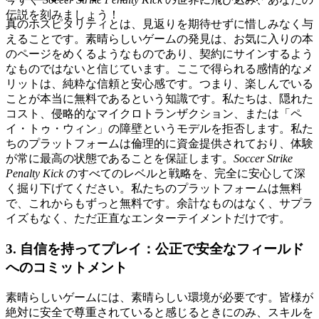
伝説を刻みましょう！
真のホスピタリティとは、見返りを期待せずに惜しみなく与
えることです。素晴らしいゲームの発見は、お気に入りの本
のページをめくるようなものであり、契約にサインするよう
なものではないと信じています。ここで得られる感情的なメ
リットは、純粋な信頼と安心感です。つまり、楽しんでいる
ことが本当に無料であるという知識です。私たちは、隠れた
コスト、侵略的なマイクロトランザクション、または「ペ
イ・トゥ・ウィン」の障壁というモデルを拒否します。私た
ちのプラットフォームは倫理的に資金提供されており、体験
が常に最高の状態であることを保証します。
Soccer Strike
Penalty Kick
のすべてのレベルと戦略を、完全に安心して深
く掘り下げてください。私たちのプラットフォームは無料
で、これからもずっと無料です。余計なものはなく、サプラ
イズもなく、ただ正直なエンターテイメントだけです。
3. 自信を持ってプレイ：公正で安全なフィールド
へのコミットメント
素晴らしいゲームには、素晴らしい環境が必要です。皆様が
絶対に安全で尊重されていると感じるときにのみ、スキルを