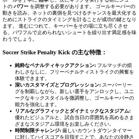
トの
パワー
を調整する必要があります。 ゴールキーパーの
動きを読み、ネットの裏側を見つけるチャンスを最大化する
ためにストライクのタイミングを計ることが成功の鍵となり
ます。 進むにつれて、キーパーをその場に立ち尽くさせ
る、パワフルで止められないシュートを繰り出す満足感を味
わうでしょう。
Soccer Strike Penalty Kick の主な特徴：
純粋なペナルティキックアクション:
フルマッチの煩
わしさなしに、フリーペナルティストライクの興奮を
体験できます。
深いカスタマイズとプログレッション:
スーパーリー
グを制覇しながら、新しい選手をアンロックし、ユニ
ークなキックスタイルを微調整し、ゴールキーパーの
能力を強化します。
リアルなグラフィックとダイナミックなスタジアム:
優れたビジュアルと、試合当日の雰囲気を高めるさま
ざまなスタジアム環境をお楽しみください。
時間制限チャレンジ:
厳しいカウントダウンタイマー
に対してハイスコアを目指すことで、あなたの冷静さ