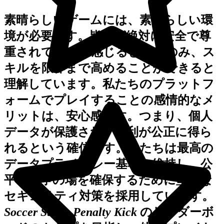
素晴らしいゲームには、素晴らしい環
境が必要です。皆様が絶対に安全で尊
重されていると感じるときにのみ、ス
キルを限界まで高めることができると
理解しています。私たちのプラットフ
ォームでプレイすることの感情的なメ
リットは、安心感です。つまり、個人
データが保護され、勝利が公正に得ら
れるという確信です。私たちは最高の
データプライバシー基準を維持し、公
平な競争の場を確保するために堅牢な
セキュリティ対策を採用しています。
Soccer Strike Penalty Kick
のリーダーボ