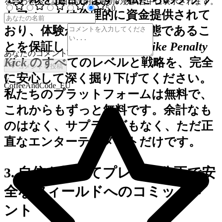
を合わせる。詳細な説明は最初の数試合中に表示されます。
5
.0
トフォームは倫理的に資金提供されて
おり、体験が常に最高の状態であるこ
とを保証します。
Soccer Strike Penalty
あなたのコメント
Kick
のすべてのレベルと戦略を、完全
コメントを投稿
に安心して深く掘り下げてください。
C
CoffeeAndCode_EU
私たちのプラットフォームは無料で、
これからもずっと無料です。余計なも
のはなく、サプライズもなく、ただ正
直なエンターテイメントだけです。
3. 自信を持ってプレイ：公正で安
全なフィールドへのコミットメ
ント