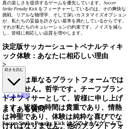
真の楽しさを提供するゲームを優先しています。
Soccer
Strike Penalty Kick
をフィーチャーしているのは、その爽快な
挑戦、リアルな物理学、そして深いカスタマイズオプション
が、私たちの妥協を許さない基準を満たしているからです。
それが私たちのキュレーションの約束です。ノイズを減ら
し、皆様に相応しい品質を増やします。
決定版サッカーシュートペナルティキ
ック体験：あなたに相応しい理由
>
続きを読む
私たちは単なるプラットフォームでは
ありません。哲学です。チーフブラン
よくある質問
ドオフィサーとして、皆様に申し上げ
ます。皆様の時間は貴重であり、情熱
よくある質問
は神聖であり、体験は純粋な喜びでな
Soccer Strike Penalty Kick はどのようなゲームで、
ければなりません。他のプラットフォ