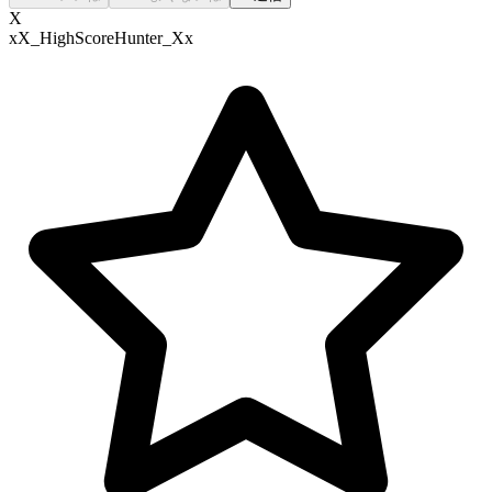
X
xX_HighScoreHunter_Xx