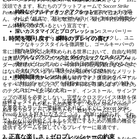
没頭できます。私たちのプラットフォームで
Soccer Strike
純粋なペナルティキックアクション:
フルマッチの煩
Penalty Kick
をプレイすることは、単なる選択ではありませ
わしさなしに、フリーペナルティストライクの興奮を
ん。それは、最高で、最も敬意があり、最も即時性のあるゲ
体験できます。
ーム体験を求めているという宣言です。
深いカスタマイズとプログレッション:
スーパーリー
グを制覇しながら、新しい選手をアンロックし、ユニ
1. 時間を取り戻す：瞬時のプレイの喜び
ークなキックスタイルを微調整し、ゴールキーパーの
能力を強化します。
常に注意を払うことが求められる世界において、自由な時間
リアルなグラフィックとダイナミックなスタジアム:
は貴重です。ハイスコアを追い求めるのに、ファイルフォル
優れたビジュアルと、試合当日の雰囲気を高めるさま
ダーの管理やプログレスバーの待ち時間が必要になるべきで
ざまなスタジアム環境をお楽しみください。
はないと信じています。私たちが提供する感情的なメリット
時間制限チャレンジ:
厳しいカウントダウンタイマー
は、思考から行動への即時的な移行です。技術的なハードル
に対してハイスコアを目指すことで、あなたの冷静さ
をすべて排除することで、皆様の時間を尊重します。私たち
とスピードを試します。
のテクノロジーは、ダウンロード、インストール、サインア
ップの遅延を必要としない、完璧なクロスデバイス体験を保
正確さ、タイミング、そして競争力のあるプログレッション
証します。これが私たちの約束です。
Soccer Strike Penalty
を重視するサッカー愛好家であれば、すぐに
Soccer Strike
Kick
をプレイしたいと思ったら、数秒でゲームにログイン
Penalty Kick
を好きになるでしょう。 簡単に始められ、それ
し、ゴールのトップコーナーを狙えます。摩擦はなく、純粋
でもかなりの挑戦とスキルを完璧にするための無限の機会を
で即時的な楽しみだけです。
提供するゲームを探しているプレイヤーに最適です。
2. 正直な楽しさ：ゼロプレッシャーの約束
今すぐ
Soccer Strike Penalty Kick
の世界に飛び込み、あなたの