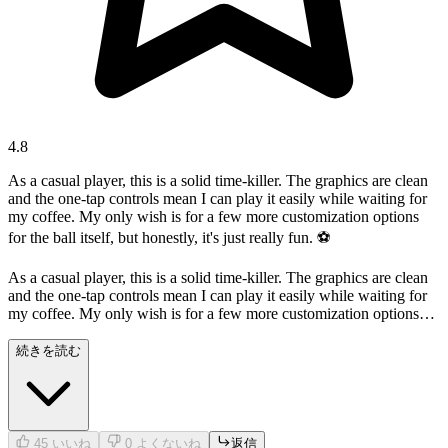
4.8
As a casual player, this is a solid time-killer. The graphics are clean
and the one-tap controls mean I can play it easily while waiting for
my coffee. My only wish is for a few more customization options
for the ball itself, but honestly, it's just really fun. ⚽️
As a casual player, this is a solid time-killer. The graphics are clean
and the one-tap controls mean I can play it easily while waiting for
my coffee. My only wish is for a few more customization options
for the ball itself, but honestly, it's just really fun. ⚽️
続きを読む
45
いいね
0
よくないね
返信