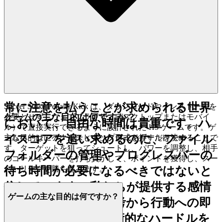
も即時性のあるゲーム体験を求めてい
るという宣言です。
1. 時間を取り戻す：瞬時のプレイ
の喜び
常に注意を払うことが求められる世界
Soccer Strike Penalty Kick は、ダウンロードやインストールを
ゲームの主な目的は何ですか？
必要とせず、ウェブブラウザ（デスクトップまたはモバイ
において、自由な時間は貴重です。ハ
ル）で直接実行できるように設計された H5 ゲームです。ゲ
イスコアを追い求めるのに、ファイル
ームページにアクセスして、プレイを押すだけです！
主な目的は、ペナルティキック形式でゴールを決めることで
す。ターゲットを狙ってシュートし、パワーを調整し、相手
フォルダーの管理やプログレスバーの
のゴールキーパーを打ち負かして、ポイントを獲得し、スー
パーリーグを勝ち進みます。
待ち時間が必要になるべきではないと
信じています。私たちが提供する感情
ゲームの主な目的は何ですか？
的なメリットは、思考から行動への即
時的な移行です。技術的なハードルを