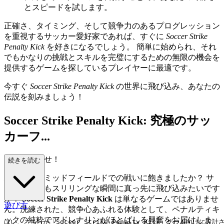
とスピードを試します。
正確さ、タイミング、そして競争力のあるプログレッション
を重視するサッカー愛好家であれば、すぐに
Soccer Strike
Penalty Kick
を好きになるでしょう。 簡単に始められ、それ
でもかなりの挑戦とスキルを完璧にするための無限の機会を
提供するゲームを探しているプレイヤーに最適です。
今すぐ
Soccer Strike Penalty Kick
の世界に飛び込み、あなたの
伝説を刻みましょう！
Soccer Strike Penalty Kick: 究極のサッ
カーフ...
ィネスを試せ！
続きを読む
延々と続くミッドフィールドでの戦いに飽きましたか？ サ
ッカーで最もスリリングな瞬間に真っ先に飛び込みたいです
か？
Soccer Strike Penalty Kick
は単なるゲームではありませ
遊び方
ん。洗練された、競争心あふれる体験として、ペナルティキ
ックの純粋でアドレナリンがほとばしる興奮をお届けしま