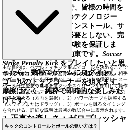
すべて排除することで、皆様の時間を
尊重します。私たちのテクノロジー
は、ダウンロード、インストール、サ
インアップの遅延を必要としない、完
璧なクロスデバイス体験を保証しま
す。これが私たちの約束です。
Soccer
Strike Penalty Kick
をプレイしたいと思
主な目的は、ペナルティキック形式でゴールを決めることで
ったら、数秒でゲームにログインし、
キックのコントロールとボールの狙い方は？
す。ターゲットを狙ってシュートし、パワーを調整し、相手
のゴールキーパーを打ち負かして、ポイントを獲得し、スー
ゴールのトップコーナーを狙えます。
パーリーグを勝ち進みます。
ゲームは主にマウスまたはタッチスクリーンを使用して操作
摩擦はなく、純粋で即時的な楽しみだ
します。指またはマウスカーソルを使用して、1）ボールの
照準を定める（方向を選択）。2）パワー/カーブを調整する
けです。
（スワイプまたはドラッグ）。3）ボールを蹴るタイミング
を合わせる。詳細な説明は最初の数試合中に表示されます。
2. 正直な楽しさ：ゼロプレッシャ
キックのコントロールとボールの狙い方は？
ーの約束