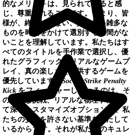
的なメリットは、見られていると感
じ、尊重されることです。つまり、皆
様が、終わりのない、質の低い雑多な
ものを時間をかけて選別する時間がな
いことを理解しています。私たちはす
べてのタイトルを手作業で選択し、優
れたグラフィック、リアルなゲームプ
レイ、真の楽しさを提供するゲームを
優先しています。
Soccer Strike Penalty
Kick
をフィーチャーしているのは、そ
の爽快な挑戦、リアルな物理学、そし
て深いカスタマイズオプションが、私
たちの妥協を許さない基準を満たして
いるからです。それが私たちのキュレ