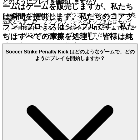
どのようにプレイを開始しますか？
ームはゲームを販売しますが、私たち
Soccer Strike Penalty Kick は、ダウンロードやインストールを
は瞬間を提供します。私たちのコアブ
必要とせず、ウェブブラウザ（デスクトップまたはモバイ
ランドプロミスはシンプルです。
私た
ル）で直接実行できるように設計された H5 ゲームです。ゲ
ームページにアクセスして、プレイを押すだけです！
ちはすべての摩擦を処理し、皆様は純
粋に楽しむことに集中できます。
ダウ
Soccer Strike Penalty Kick はどのようなゲームで、どの
ンロード、インストール、隠れたコス
ようにプレイを開始しますか？
ト、煩わしい広告など、あらゆる障壁
を執拗に排除します。これにより、イ
ンスピレーションが閃いた瞬間、皆様
はすぐに大好きなゲームに没頭できま
す。私たちのプラットフォームで
Soccer Strike Penalty Kick
をプレイする
ことは、単なる選択ではありません。
それは、最高で、最も敬意があり、最