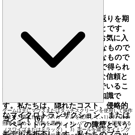
真のホスピタリティとは、見返りを期
待せずに惜しみなく与えることです。
素晴らしいゲームの発見は、お気に入
りの本のページをめくるようなもので
あり、契約にサインするようなもので
はないと信じています。ここで得られ
る感情的なメリットは、純粋な信頼と
安心感です。つまり、楽しんでいるこ
とが本当に無料であるという知識で
す。私たちは、隠れたコスト、侵略的
ゲームは主にマウスまたはタッチスクリーンを使用して操作
なマイクロトランザクション、または
します。指またはマウスカーソルを使用して、1）ボールの
コメント
(
6
)
照準を定める（方向を選択）。2）パワー/カーブを調整する
「ペイ・トゥ・ウィン」の障壁という
（スワイプまたはドラッグ）。3）ボールを蹴るタイミング
あなたの評価
:
モデルを拒否します。私たちのプラッ