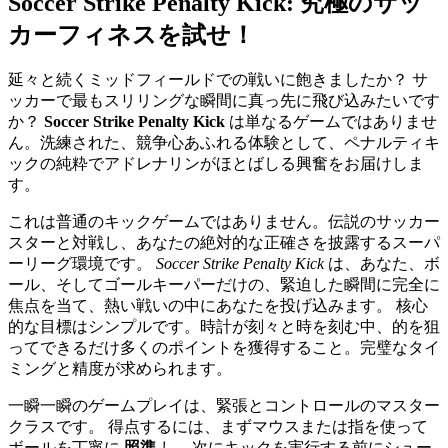
Soccer Strike Penalty Kick: 究極のサッ
カーフィネスを試せ！
延々と続くミッドフィールドでの戦いに飽きましたか？ サ
ッカーで最もスリリングな瞬間に真っ先に飛び込みたいです
か？
Soccer Strike Penalty Kick
は単なるゲームではありませ
ん。洗練された、競争心あふれる体験として、ペナルティキ
ックの純粋でアドレナリンがほとばしる興奮をお届けしま
す。
これは普通のキックゲームではありません。伝説のサッカー
スターと対戦し、あなたの絶対的な正確さを披露するスーパ
ーリーグ環境です。
Soccer Strike Penalty Kick
は、あなた、ボ
ール、そしてゴールキーパーだけの、緊迫した瞬間に完全に
焦点を当て、熱い戦いの中にあなたを投げ込みます。 核心
的な目標はシンプルです。時計が刻々と時を刻む中、的を狙
ってできるだけ多くのポイントを獲得すること。完璧なタイ
ミングと精度が求められます。
一瞬一瞬のゲームプレイは、緊張とコントロールのマスター
クラスです。 得点するには、まずマウスまたは指を使って
ボールを丁寧に
照準
し、次にキックを実行する前にシュー