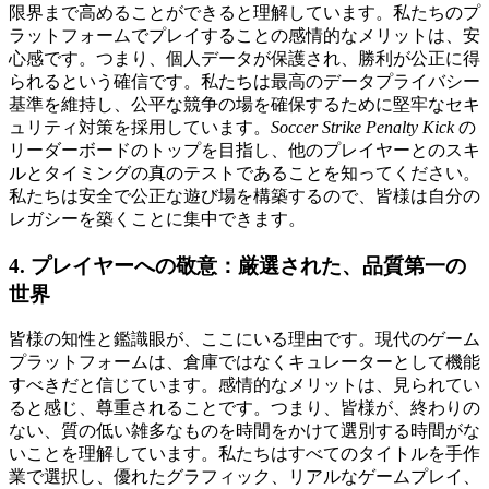
限界まで高めることができると理解しています。私たちのプ
ラットフォームでプレイすることの感情的なメリットは、安
心感です。つまり、個人データが保護され、勝利が公正に得
られるという確信です。私たちは最高のデータプライバシー
基準を維持し、公平な競争の場を確保するために堅牢なセキ
ュリティ対策を採用しています。
Soccer Strike Penalty Kick
の
リーダーボードのトップを目指し、他のプレイヤーとのスキ
ルとタイミングの真のテストであることを知ってください。
私たちは安全で公正な遊び場を構築するので、皆様は自分の
レガシーを築くことに集中できます。
4. プレイヤーへの敬意：厳選された、品質第一の
世界
皆様の知性と鑑識眼が、ここにいる理由です。現代のゲーム
プラットフォームは、倉庫ではなくキュレーターとして機能
すべきだと信じています。感情的なメリットは、見られてい
ると感じ、尊重されることです。つまり、皆様が、終わりの
ない、質の低い雑多なものを時間をかけて選別する時間がな
いことを理解しています。私たちはすべてのタイトルを手作
業で選択し、優れたグラフィック、リアルなゲームプレイ、