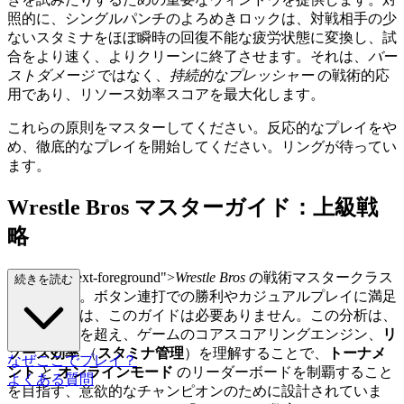
照的に、シングルパンチのよろめきロックは、対戦相手の少
ないスタミナをほぼ瞬時の回復不能な疲労状態に変換し、試
合をより速く、よりクリーンに終了させます。それは、
バー
ストダメージ
ではなく、
持続的なプレッシャー
の戦術的応
用であり、リソース効率スコアを最大化します。
これらの原則をマスターしてください。反応的なプレイをや
め、徹底的なプレイを開始してください。リングが待ってい
ます。
Wrestle Bros マスターガイド：上級戦
略
ass="mb-4 text-foreground">
Wrestle Bros
の戦術マスタークラス
続きを読む
へようこそ。ボタン連打での勝利やカジュアルプレイに満足
している方は、このガイドは必要ありません。この分析は、
単なる勝利を超え、ゲームのコアスコアリングエンジン、
リ
ソース効率
（
スタミナ管理
）を理解することで、
トーナメ
なぜここでプレイ？
ント
と
オンラインモード
のリーダーボードを制覇すること
よくある質問
を目指す、意欲的なチャンピオンのために設計されていま