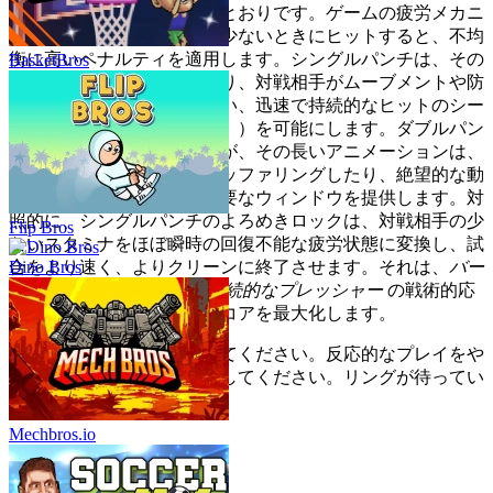
これが機能する理由は次のとおりです。ゲームの疲労メカニ
ズムは、スタミナが非常に少ないときにヒットすると、不均
衡に高いペナルティを適用します。シングルパンチは、その
BasketBros
最小限の回復フレームにより、対戦相手がムーブメントや防
御アクションを開始できない、迅速で持続的なヒットのシー
ケンス（「よろめきロック」）を可能にします。ダブルパン
チはより強くヒットしますが、その長いアニメーションは、
対戦相手にインプットをバッファリングしたり、絶望的な動
きを試みたりするための重要なウィンドウを提供します。対
照的に、シングルパンチのよろめきロックは、対戦相手の少
Flip Bros
ないスタミナをほぼ瞬時の回復不能な疲労状態に変換し、試
合をより速く、よりクリーンに終了させます。それは、
バー
Dino Bros
ストダメージ
ではなく、
持続的なプレッシャー
の戦術的応
用であり、リソース効率スコアを最大化します。
これらの原則をマスターしてください。反応的なプレイをや
め、徹底的なプレイを開始してください。リングが待ってい
ます。
Mechbros.io