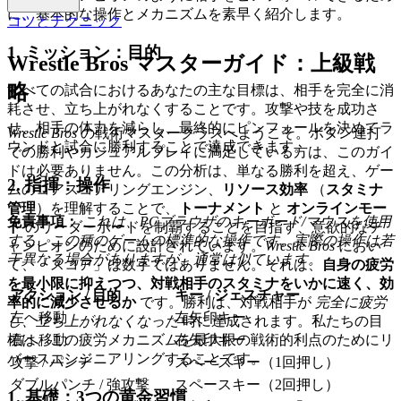
に、基本的な操作とメカニズムを素早く紹介します。
コツとテクニック
1. ミッション：目的
Wrestle Bros マスターガイド：上級戦
略
すべての試合におけるあなたの主な目標は、相手を完全に消
耗させ、立ち上がれなくすることです。攻撃や技を成功さ
せ、相手の体力を減らし、最終的にピンフォールを決めてラ
Wrestle Bros
の戦術マスタークラスへようこそ。ボタン連打
ウンドと試合に勝利することで達成できます。
での勝利やカジュアルプレイに満足している方は、このガイ
ドは必要ありません。この分析は、単なる勝利を超え、ゲー
2. 指揮：操作
ムのコアスコアリングエンジン、
リソース効率
（
スタミナ
管理
）を理解することで、
トーナメント
と
オンラインモー
免責事項：
これは、PCブラウザのキーボード/マウスを使用
ド
のリーダーボードを制覇することを目指す、意欲的なチ
する、この種のゲームの標準的な操作です。実際の操作は若
ャンピオンのために設計されています。
Wrestle Bros
におい
干異なる場合がありますが、通常は似ています。
て、「スコア」は数字ではありません。それは、
自身の疲労
を最小限に抑えつつ、対戦相手のスタミナをいかに速く、効
アクション / 目的
キー / ジェスチャー
率的に減少させるか
です。勝利は、対戦相手が
完全に疲労
左へ移動
左矢印キー
し、立ち上がれなくなった
時に達成されます。私たちの目
標は、この疲労メカニズムを最大限の戦術的利点のためにリ
右へ移動
右矢印キー
バースエンジニアリングすることです。
攻撃 / パンチ
スペースキー（1回押し）
ダブルパンチ / 強攻撃
スペースキー（2回押し）
1. 基礎：3つの黄金習慣