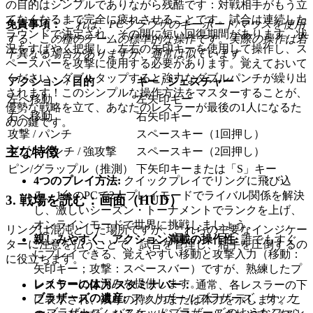
の目的はシンプルでありながら残酷です：対戦相手がもう立
てなくなるまで完全に疲れさせることです。試合は連続した
免責事項：
これは、PCブラウザのキーボード/マウスを使用
ラウンドで決定され、その間に短い回復期間があります。状
する、この種のゲームの標準的な操作です。実際の操作は若
況をすばやく把握し、左右の矢印キーを使用して操作し、ス
干異なる場合がありますが、通常は似ています。
ペースバーを攻撃に使用する必要があります。覚えておいて
ください、ダブルタップすると強力なダブルパンチが繰り出
アクション / 目的
キー / ジェスチャー
されます！このシンプルな操作方法をマスターすることが、
左へ移動
左矢印キー
優勢な戦略を立て、あなたのレスラーが最後の1人になるた
右へ移動
右矢印キー
めの鍵です。
攻撃 / パンチ
スペースキー（1回押し）
主な特徴
ダブルパンチ / 強攻撃
スペースキー（2回押し）
ピン/グラップル（推測）
下矢印キーまたは「S」キー
4つのプレイ方法:
クイックプレイでリングに飛び込
み、1台のPCで2人プレイモードでライバル関係を解決
3. 戦場を読む：画面（HUD）
し、激しいシーズン・トーナメントでランクを上げ、
オンラインモードで世界に挑戦しましょう。
リングは混沌とした場所ですが、これらの主要なインジケー
親しみやすく、アクション満載の操作性:
誰でもすぐ
ターに注意を払うことで、試合を管理し、相手を圧倒するの
にプレイできる、覚えやすい移動と攻撃入力（移動：
に役立ちます。
矢印キー；攻撃：スペースバー）ですが、熟練したプ
レイヤーには深みを提供します。
レスラーの体力/スタミナバー：
通常、各レスラーの下
ブラザーズの遺産:
フットボールブラザーズ
、
サッカ
に表示され、残りの持久力または体力を示します。こ
ーブラザーズ
、
バスケットブラザーズ
のようなファン