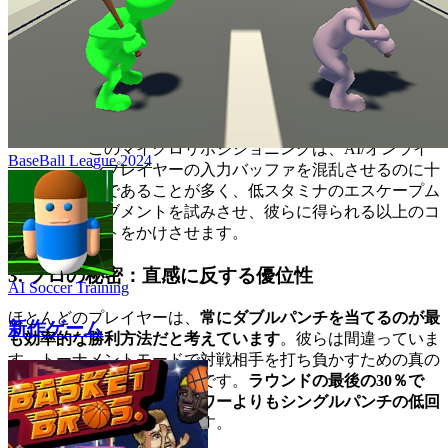
めされたら、高リスクのダブルパンチを、迅速で
制御されたシングルパンチのシーケンス
（
タップ）に置き換えます。ダメージ
Spacebar
は低いですが、速度とエンドラグの短縮により、
持続的なプレッシャーが可能になります。決定的
に、コーナーから
離れる
クイックサイドステッ
プを混ぜてから、すぐにステップバックします。
このマイクロリポジショニングは、AI/オンライ
BaseBall League 2024
ンプレイヤーの入力バッファを混乱させるのに十
分であることが多く、低スタミナのエスケープム
ーブメントを試みさせ、彼らに得られる以上のコ
ストをかけさせます。
3. プロの秘密：直感に反する優位性
AI Soccer Training
ほとんどのプレイヤーは、
常にダブルパンチを当てるのが最
新作ゲーム
も効率的な勝利方法だと考えています
。彼らは間違っていま
す。トーナメントモードで対戦相手を打ち負かすための真の
秘密は、その逆を行うことです。
ラウンドの最後の30％で
は、ダブルパンチの生のパワーよりもシングルパンチの低回
復の優位性を優先する
のです。