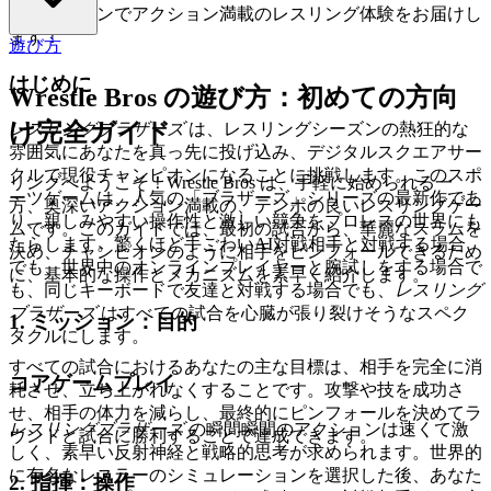
ハイオクタンでアクション満載のレスリング体験をお届けし
ます！
遊び方
はじめに
Wrestle Bros の遊び方：初めての方向
け完全ガイド
レスリングブラザーズ
は、レスリングシーズンの熱狂的な
雰囲気にあなたを真っ先に投げ込み、デジタルスクエアサー
クルで現役チャンピオンになることに挑戦します。このスポ
リングへようこそ！Wrestle Bros は、手軽に始められる一
ーツゲームは、人気の「ブラザーズ」シリーズの最新作であ
方、奥深いアクション満載の、テンポの良いレスリングゲー
り、親しみやすい操作性と激しい競争をプロレスの世界にも
ムです。このガイドでは、最初の試合から、華麗なスラムを
たらします。驚くほど手ごわいAI対戦相手と対戦する場合
決め、チャンピオンのように相手をピンフォールできるため
でも、世界中のオンラインプレイヤーと腕試しをする場合で
に、基本的な操作とメカニズムを素早く紹介します。
も、同じキーボードで友達と対戦する場合でも、
レスリング
ブラザーズ
はすべての試合を心臓が張り裂けそうなスペク
1. ミッション：目的
タクルにします。
すべての試合におけるあなたの主な目標は、相手を完全に消
コアゲームプレイ
耗させ、立ち上がれなくすることです。攻撃や技を成功さ
せ、相手の体力を減らし、最終的にピンフォールを決めてラ
レスリングブラザーズ
の瞬間瞬間のアクションは速くて激
ウンドと試合に勝利することで達成できます。
しく、素早い反射神経と戦略的思考が求められます。世界的
に有名なレスラーのシミュレーションを選択した後、あなた
2. 指揮：操作