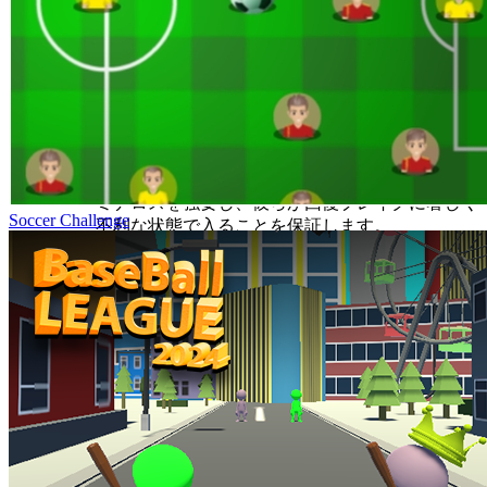
ス）を特定する必要があります。次に、
最初の2
回のヒットを罰する衝動に抵抗する
必要があり
ます。代わりに、最初のヒットを吸収し、フルダ
ブルパンチキャンセル（G-H 1）をシーケンスの
最後の
攻撃に実行するのに十分な距離を確保す
るために、マイクロムーブメントのみを使用しま
す。このトレードはあなたに中程度のダメージを
与えますが、対戦相手に大規模で回復不能なスタ
ミナロスを強要し、彼らが回復ブレイクに著しく
Soccer Challenge
不利な状態で入ることを保証します。
上級戦術："コーナーピン効率"
原則：
リングのコーナーはリソースマルチプラ
イヤーです。コーナーに追い詰められた対戦相手
に対して実行される攻撃は、彼らのムーブメント
オプション（スタミナ消費を回避する手段）が無
効化されるため、わずかに増加した疲労マルチプ
ライヤーを適用します。
実行：
制御されたムーブメント（G-H 3）を使用
して、対戦相手をコーナーに誘導します。ピン留