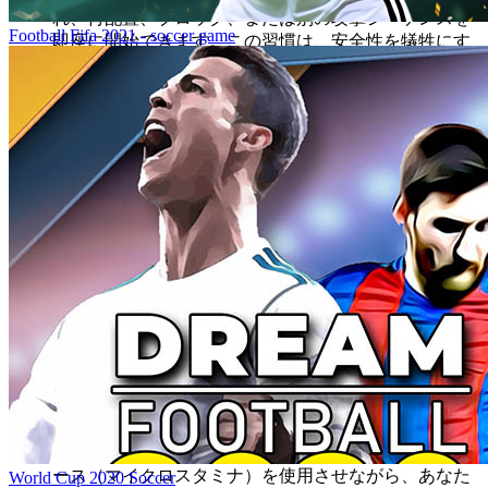
れ、再配置、ブロック、または別の攻撃シーケンスを
Football Fifa 2021 - soccer game
即座に開始できます。この習慣は、安全性を犠牲にす
ることなく、高いダメージ出力を保証します。
黄金習慣 2：スタミナミラーの原則
- 最初の回復ブレ
イクは、ゲームで最も重要なリソースゲートです。
ス
タミナミラーの原則
は、自身の視覚的な疲労状態と相
対的に、対戦相手の視覚的な疲労状態を常に追跡する
ことを規定しています。よくある間違いは、対戦相手
がすでにスタミナが少ないときに、最大ダメージを狙
うことです。代わりに、これらの高疲労フェーズを使
用して、
自身の
スタミナを管理し、エネルギーを節約
します。これにより、回復ブレイクが発生したとき
に、相対的な回復力が優れており、その後のラウンド
で決定的な優位性を得ることができます。
黄金習慣 3：ムーブメントによるゾーンコントロール
-
Wrestle Bros
は、その動きにおいて一見単純に見えま
す。ハイレベルプレイは、対戦相手に自分よりも多く
動かせることによって定義されます。すばやく短いム
ーブメント（矢印キーのタップ）を使用して、対戦相
手を不利な位置に誘い込み、彼らにムーブメントリソ
ース（マイクロスタミナ）を使用させながら、あなた
World Cup 2020 Soccer