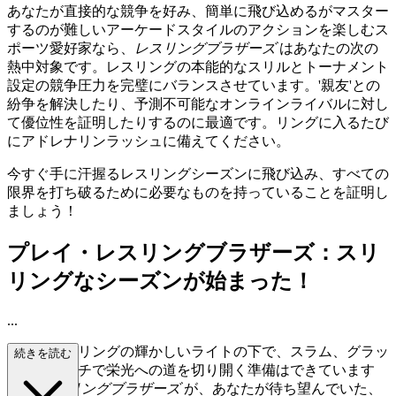
あなたが直接的な競争を好み、簡単に飛び込めるがマスター
するのが難しいアーケードスタイルのアクションを楽しむス
ポーツ愛好家なら、
レスリングブラザーズ
はあなたの次の
熱中対象です。レスリングの本能的なスリルとトーナメント
設定の競争圧力を完璧にバランスさせています。'親友'との
紛争を解決したり、予測不可能なオンラインライバルに対し
て優位性を証明したりするのに最適です。リングに入るたび
にアドレナリンラッシュに備えてください。
今すぐ手に汗握るレスリングシーズンに飛び込み、すべての
限界を打ち破るために必要なものを持っていることを証明し
ましょう！
プレイ・レスリングブラザーズ：スリ
リングなシーズンが始まった！
...
バーチャルリングの輝かしいライトの下で、スラム、グラッ
続きを読む
プル、パンチで栄光への道を切り開く準備はできています
か？
レスリングブラザーズ
が、あなたが待ち望んでいた、