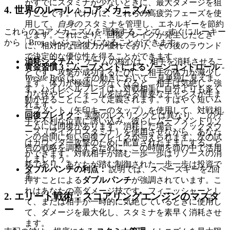
がすでにスタミナが少ないときに、最大ダメージを狙
4. 世界のルール：コアメカニズム
うことです。代わりに、これらの高疲労フェーズを使
用して、
自身の
スタミナを管理し、エネルギーを節約
これらのコアメカニズムを理解することで、すぐにルーキー
します。これにより、回復ブレイクが発生したとき
から「Bros」レジェンドになることができます。
に、相対的な回復力が優れており、その後のラウンド
で決定的な優位性を得ることができます。
消耗システム：
ゲームの核心は、相手を消耗させるこ
黄金習慣 3：ムーブメントによるゾーンコントロール
-
とです。攻撃が成功するたびに、相手の体力が減少し
Wrestle Bros
は、その動きにおいて一見単純に見えま
ます。体力が極端に少なくなると、相手は気絶し、強
す。ハイレベルプレイは、対戦相手に自分よりも多く
力な技やピンフォールを試みる重要なチャンスが生ま
動かせることによって定義されます。すばやく短いム
れます。
ーブメント（矢印キーのタップ）を使用して、対戦相
回復ブレイク：
実際のレスリングとは異なり、このゲ
手を不利な位置に誘い込み、彼らにムーブメントリソ
ームには回復があります。消耗した場合、ノックダウ
ース（マイクロスタミナ）を使用させながら、あなた
ンの合間に短い回復ブレイクが与えられます。次の試
はカウンター攻撃のために配置されたままにすること
合の戦略を調整するために、この時間を頭の中で活用
ができます。対戦相手が踏む一歩一歩はリソースの消
しましょう。
耗であり、あなたが踏む制御された一歩一歩は投資で
ダブルパンチの利点：
説明では、スペースキーを2回
す。
押すことによる
ダブルパンチ
が強調されています。こ
れはあなたの高ダメージ技です。フィニッシャーとし
2. エリート戦術：スコアリングエンジンのマスタ
て、または相手が一時的に気絶しているときに使用し
ー
て、ダメージを最大化し、スタミナを素早く消耗させ
ます。