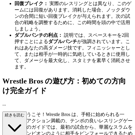
回復ブレイク：
実際のレスリングとは異なり、このゲ
ームには回復があります。消耗した場合、ノックダウ
ンの合間に短い回復ブレイクが与えられます。次の試
合の戦略を調整するために、この時間を頭の中で活用
しましょう。
ダブルパンチの利点：
説明では、スペースキーを2回
押すことによる
ダブルパンチ
が強調されています。こ
れはあなたの高ダメージ技です。フィニッシャーとし
て、または相手が一時的に気絶しているときに使用し
て、ダメージを最大化し、スタミナを素早く消耗させ
ます。
Wrestle Bros の遊び方：初めての方向
け完全ガイド
...
リングへようこそ！Wrestle Bros は、手軽に始められる一
続きを読む
方、奥深いアクション満載の、テンポの良いレスリングゲー
ムです。このガイドでは、最初の試合から、華麗なスラムを
決め、チャンピオンのように相手をピンフォールできるため