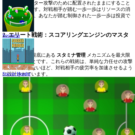
はカウンター攻撃のために配置されたままにすること
ができます。対戦相手が踏む一歩一歩はリソースの消
耗であり、あなたが踏む制御された一歩一歩は投資で
す。
2. エリート戦術：スコアリングエンジンのマスタ
Soccer.io
ー
支配の鍵は、根底にある
スタミナ管理
メカニズムを最大限
に活用することです。これらの戦術は、単純な力任せの攻撃
では達成できないほど、対戦相手の疲労率を加速させるよう
Soccer Header
に設計されています。
上級戦術："疲労トラップ"
原則：
この戦術は、軽微でクリティカルではな
いダメージを意図的に受け、対戦相手からの持続
的で高スタミナコストの攻撃シーケンスを誘うこ
とです。目標は、交換に勝つことではなく、
リソ
ーストレード
に勝つことです。
実行：
まず、対戦相手の「シグネチャースタミ
ナダンプ」（通常は3つ以上の攻撃のシーケン