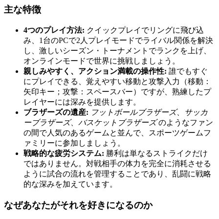
主な特徴
4つのプレイ方法:
クイックプレイでリングに飛び込
み、1台のPCで2人プレイモードでライバル関係を解決
し、激しいシーズン・トーナメントでランクを上げ、
オンラインモードで世界に挑戦しましょう。
親しみやすく、アクション満載の操作性:
誰でもすぐ
にプレイできる、覚えやすい移動と攻撃入力（移動：
矢印キー；攻撃：スペースバー）ですが、熟練したプ
レイヤーには深みを提供します。
ブラザーズの遺産:
フットボールブラザーズ
、
サッカ
ーブラザーズ
、
バスケットブラザーズ
のようなファン
の間で人気のあるゲームと並んで、スポーツゲームフ
ァミリーに参加しましょう。
戦略的な疲労システム:
勝利は単なるストライクだけ
ではありません。対戦相手の体力を完全に消耗させる
ように試合の流れを管理することであり、乱闘に戦略
的な深みを加えています。
なぜあなたがそれを好きになるのか