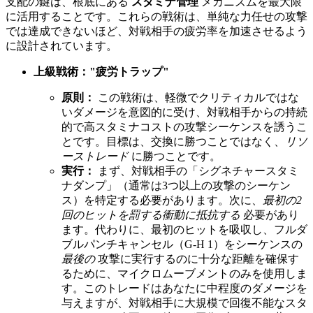
支配の鍵は、根底にある
スタミナ管理
メカニズムを最大限
に活用することです。これらの戦術は、単純な力任せの攻撃
では達成できないほど、対戦相手の疲労率を加速させるよう
に設計されています。
上級戦術："疲労トラップ"
原則：
この戦術は、軽微でクリティカルではな
いダメージを意図的に受け、対戦相手からの持続
的で高スタミナコストの攻撃シーケンスを誘うこ
とです。目標は、交換に勝つことではなく、
リソ
ーストレード
に勝つことです。
実行：
まず、対戦相手の「シグネチャースタミ
ナダンプ」（通常は3つ以上の攻撃のシーケン
ス）を特定する必要があります。次に、
最初の2
回のヒットを罰する衝動に抵抗する
必要があり
ます。代わりに、最初のヒットを吸収し、フルダ
ブルパンチキャンセル（G-H 1）をシーケンスの
最後の
攻撃に実行するのに十分な距離を確保す
るために、マイクロムーブメントのみを使用しま
す。このトレードはあなたに中程度のダメージを
与えますが、対戦相手に大規模で回復不能なスタ