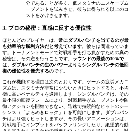
分であることが多く、低スタミナのエスケープム
ーブメントを試みさせ、彼らに得られる以上のコ
ストをかけさせます。
3. プロの秘密：直感に反する優位性
ほとんどのプレイヤーは、
常にダブルパンチを当てるのが最
も効率的な勝利方法だと考えています
。彼らは間違っていま
す。トーナメントモードで対戦相手を打ち負かすための真の
秘密は、その逆を行うことです。
ラウンドの最後の30％で
は、ダブルパンチの生のパワーよりもシングルパンチの低回
復の優位性を優先する
のです。
これが機能する理由は次のとおりです。ゲームの疲労メカニ
ズムは、スタミナが非常に少ないときにヒットすると、不均
衡に高いペナルティを適用します。シングルパンチは、その
最小限の回復フレームにより、対戦相手がムーブメントや防
御アクションを開始できない、迅速で持続的なヒットのシー
ケンス（「よろめきロック」）を可能にします。ダブルパン
チはより強くヒットしますが、その長いアニメーションは、
対戦相手にインプットをバッファリングしたり、絶望的な動
きを試みたりするための重要なウィンドウを提供します。対