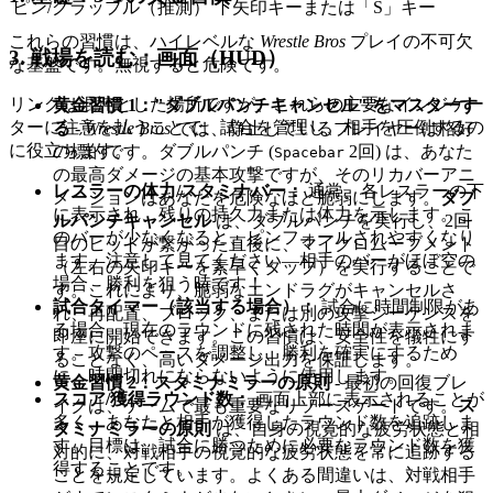
ピン/グラップル（推測）
下矢印キーまたは「S」キー
これらの習慣は、ハイレベルな
Wrestle Bros
プレイの不可欠
3. 戦場を読む：画面（HUD）
な基盤です。無視すると危険です。
リングは混沌とした場所ですが、これらの主要なインジケー
黄金習慣 1："ダブルパンチキャンセル" をマスターす
ターに注意を払うことで、試合を管理し、相手を圧倒するの
る
-
Wrestle Bros
では、静止しているプレイヤーは格好
に役立ちます。
の標的です。ダブルパンチ (
2回) は、あなた
Spacebar
の最高ダメージの基本攻撃ですが、そのリカバーアニ
レスラーの体力/スタミナバー：
通常、各レスラーの下
メーションはあなたを危険なほど脆弱にします。
ダブ
に表示され、残りの持久力または体力を示します。こ
ルパンチキャンセル
は、ダブルパンチを実行し、2回
のバーが少なくなると、ピンフォールされやすくなり
目のヒットが繋がった直後に、マイクロムーブメント
ます。注意して見てください—相手のバーがほぼ空の
（左右の矢印キーを素早くタップ）を実行することで
場合、勝利を狙う時です！
す。これにより、脆弱なエンドラグがキャンセルさ
試合タイマー（該当する場合）：
試合に時間制限があ
れ、再配置、ブロック、または別の攻撃シーケンスを
る場合、現在のラウンドに残された時間が表示されま
即座に開始できます。この習慣は、安全性を犠牲にす
す。攻撃のペースを調整し、勝利を確実にするため
ることなく、高いダメージ出力を保証します。
に、時間切れにならないように使用します。
黄金習慣 2：スタミナミラーの原則
- 最初の回復ブレ
スコア/獲得ラウンド数：
画面上部に表示されることが
イクは、ゲームで最も重要なリソースゲートです。
ス
多く、あなたと相手が獲得したラウンド数を追跡しま
タミナミラーの原則
は、自身の視覚的な疲労状態と相
す。目標は、試合に勝つために必要なラウンド数を獲
対的に、対戦相手の視覚的な疲労状態を常に追跡する
得することです。
ことを規定しています。よくある間違いは、対戦相手