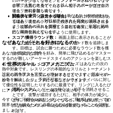
のバーが少なくなると、ピンフォールされやすくなり
の間で人気のあるゲームと並んで、スポーツゲームフ
ます。注意して見てください—相手のバーがほぼ空の
ァミリーに参加しましょう。
場合、勝利を狙う時です！
戦略的な疲労システム:
勝利は単なるストライクだけ
試合タイマー（該当する場合）：
試合に時間制限があ
ではありません。対戦相手の体力を完全に消耗させる
る場合、現在のラウンドに残された時間が表示されま
ように試合の流れを管理することであり、乱闘に戦略
す。攻撃のペースを調整し、勝利を確実にするため
的な深みを加えています。
に、時間切れにならないように使用します。
スコア/獲得ラウンド数：
画面上部に表示されることが
なぜあなたがそれを好きになるのか
多く、あなたと相手が獲得したラウンド数を追跡しま
す。目標は、試合に勝つために必要なラウンド数を獲
あなたが直接的な競争を好み、簡単に飛び込めるがマスター
得することです。
するのが難しいアーケードスタイルのアクションを楽しむス
ポーツ愛好家なら、
レスリングブラザーズ
はあなたの次の
4. 世界のルール：コアメカニズム
熱中対象です。レスリングの本能的なスリルとトーナメント
設定の競争圧力を完璧にバランスさせています。'親友'との
これらのコアメカニズムを理解することで、すぐにルーキー
紛争を解決したり、予測不可能なオンラインライバルに対し
から「Bros」レジェンドになることができます。
て優位性を証明したりするのに最適です。リングに入るたび
消耗システム：
ゲームの核心は、相手を消耗させるこ
にアドレナリンラッシュに備えてください。
とです。攻撃が成功するたびに、相手の体力が減少し
今すぐ手に汗握るレスリングシーズンに飛び込み、すべての
ます。体力が極端に少なくなると、相手は気絶し、強
限界を打ち破るために必要なものを持っていることを証明し
力な技やピンフォールを試みる重要なチャンスが生ま
ましょう！
れます。