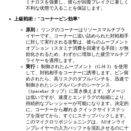
ミナロスを強要し、彼らが回復ブレイクに著しく
不利な状態で入ることを保証します。
上級戦術："コーナーピン効率"
原則：
リングのコーナーはリソースマルチプラ
イヤーです。コーナーに追い詰められた対戦相手
に対して実行される攻撃は、彼らのムーブメント
オプション（スタミナ消費を回避する手段）が無
効化されるため、わずかに増加した疲労マルチプ
ライヤーを適用します。
実行：
制御されたムーブメント（G-H 3）を使用
して、対戦相手をコーナーに誘導します。ピン留
めされたら、高リスクのダブルパンチを、迅速で
制御されたシングルパンチのシーケンス
（
タップ）に置き換えます。ダメージ
Spacebar
は低いですが、速度とエンドラグの短縮により、
持続的なプレッシャーが可能になります。決定的
に、コーナーから
離れる
クイックサイドステッ
プを混ぜてから、すぐにステップバックします。
このマイクロリポジショニングは、AI/オンライ
ンプレイヤーの入力バッファを混乱させるのに十