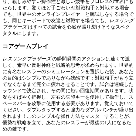
り、親しみやすい操作性と激しい競争をプロレスの世界にも
たらします。驚くほど手ごわいAI対戦相手と対戦する場合
でも、世界中のオンラインプレイヤーと腕試しをする場合で
も、同じキーボードで友達と対戦する場合でも、
レスリング
ブラザーズ
はすべての試合を心臓が張り裂けそうなスペク
タクルにします。
コアゲームプレイ
レスリングブラザーズ
の瞬間瞬間のアクションは速くて激
しく、素早い反射神経と戦略的思考が求められます。世界的
に有名なレスラーのシミュレーションを選択した後、あなた
の目的はシンプルでありながら残酷です：対戦相手がもう立
てなくなるまで完全に疲れさせることです。試合は連続した
ラウンドで決定され、その間に短い回復期間があります。状
況をすばやく把握し、左右の矢印キーを使用して操作し、ス
ペースバーを攻撃に使用する必要があります。覚えておいて
ください、ダブルタップすると強力なダブルパンチが繰り出
されます！このシンプルな操作方法をマスターすることが、
優勢な戦略を立て、あなたのレスラーが最後の1人になるた
めの鍵です。