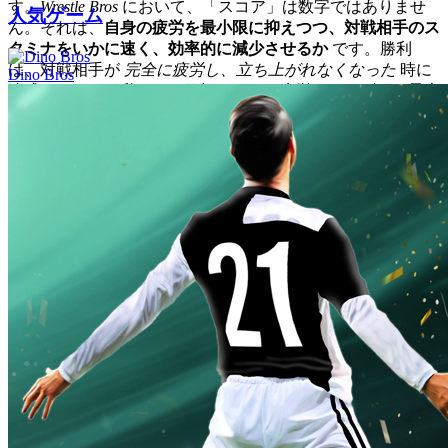
す。
Wrestle Bros
において、「スコア」は数字ではありませ
人気ゲーム
ん。それは、
自身の疲労を最小限に抑えつつ、対戦相手のス
タミナをいかに速く、効率的に減少させるか
です。勝利
は、対戦相手が
完全に疲労し、立ち上がれなくなった
時に
Dino Bros
達成されます。私たちの目標は、この疲労メカニズムを最大
限の戦術的利点のためにリバースエンジニアリングすること
です。
1. 基礎：3つの黄金習慣
これらの習慣は、ハイレベルな
Wrestle Bros
プレイの不可欠
な基盤です。無視すると危険です。
黄金習慣 1："ダブルパンチキャンセル" をマスターす
る
-
Wrestle Bros
では、静止しているプレイヤーは格好
の標的です。ダブルパンチ (
2回) は、あなた
Spacebar
の最高ダメージの基本攻撃ですが、そのリカバーアニ
メーションはあなたを危険なほど脆弱にします。
ダブ
ルパンチキャンセル
は、ダブルパンチを実行し、2回
目のヒットが繋がった直後に、マイクロムーブメント
（左右の矢印キーを素早くタップ）を実行することで
す。これにより、脆弱なエンドラグがキャンセルさ