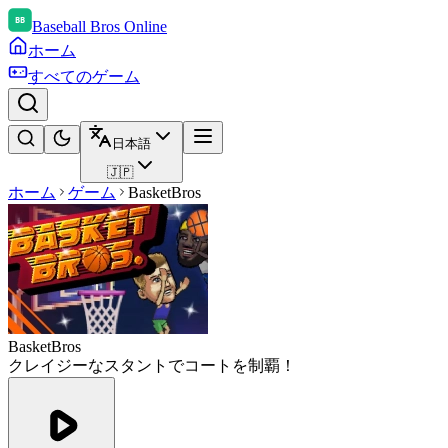
Baseball Bros Online
ホーム
すべてのゲーム
日本語
🇯🇵
ホーム
ゲーム
BasketBros
BasketBros
クレイジーなスタントでコートを制覇！