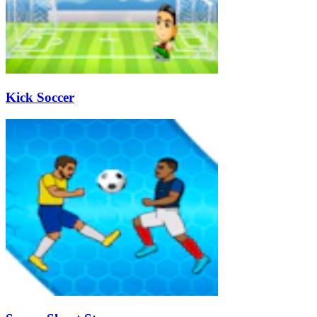
Kick Soccer