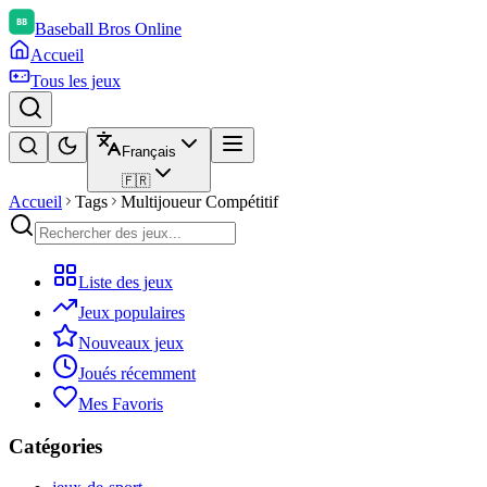
Baseball Bros Online
Accueil
Tous les jeux
Français
🇫🇷
Accueil
Tags
Multijoueur Compétitif
Liste des jeux
Jeux populaires
Nouveaux jeux
Joués récemment
Mes Favoris
Catégories