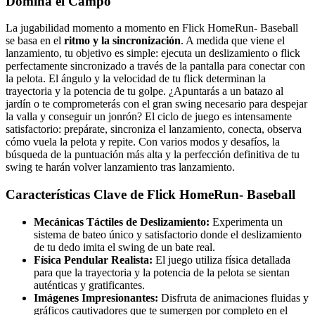
Domina el Campo
La jugabilidad momento a momento en Flick HomeRun- Baseball
se basa en el
ritmo y la sincronización
. A medida que viene el
lanzamiento, tu objetivo es simple: ejecuta un deslizamiento o flick
perfectamente sincronizado a través de la pantalla para conectar con
la pelota. El ángulo y la velocidad de tu flick determinan la
trayectoria y la potencia de tu golpe. ¿Apuntarás a un batazo al
jardín o te comprometerás con el gran swing necesario para despejar
la valla y conseguir un jonrón? El ciclo de juego es intensamente
satisfactorio: prepárate, sincroniza el lanzamiento, conecta, observa
cómo vuela la pelota y repite. Con varios modos y desafíos, la
búsqueda de la puntuación más alta y la perfección definitiva de tu
swing te harán volver lanzamiento tras lanzamiento.
Características Clave de Flick HomeRun- Baseball
Mecánicas Táctiles de Deslizamiento:
Experimenta un
sistema de bateo único y satisfactorio donde el deslizamiento
de tu dedo imita el swing de un bate real.
Física Pendular Realista:
El juego utiliza física detallada
para que la trayectoria y la potencia de la pelota se sientan
auténticas y gratificantes.
Imágenes Impresionantes:
Disfruta de animaciones fluidas y
gráficos cautivadores que te sumergen por completo en el