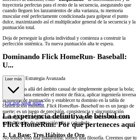
trayectoria perfectas para el resto de la secuencia, asegurando que
cuando lleguen los lanzamientos de alta varianza, tu memoria
muscular esté perfectamente condicionada para golpear el punto
dulce, maximizando así el multiplicador general de la secuencia y la
puntuación total.
Deja de perseguir la gloria individual y comienza a construir la
perfección sistémica. Tu nueva puntuación alta te espera.
Dominando Flick HomeRun- Baseball:
U...
na Guía de Estrategia Avanzada
Leer más
Has ido más allá del ámbito casual de simplemente golpear la bola;
estás aquí para entender el motor de física, aplicar ingeniería inversa
al sistema de puntuación y establecer tu dominio en la tabla de
¿Por qué jugar aquí?
clasificación mundial.
Flick HomeRun- Baseball
no es un juego de
suerte; es un juego de precisión, consistencia y sincronización
La experiencia definitiva de béisbol con
estratégica. Esta guía transformará tu juego de bateos aleatorios a
metodologías de puntuación alta y calculada.
Flick HomeRun: Por qué perteneces aquí
1. La Base: Tres Hábitos de Oro
No somos solo una plataforma; somos una filosofía. Creemos que tu