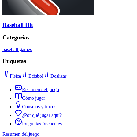
Baseball Hit
Categorías
baseball-games
Etiquetas
Física
Béisbol
Deslizar
Resumen del juego
Cómo jugar
Consejos y trucos
¿Por qué jugar aquí?
Preguntas frecuentes
Resumen del juego