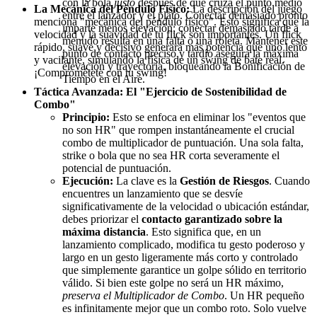
con la bola
justo
después de que cruza el punto medio
La Mecánica del Péndulo Físico:
La descripción del juego
entre el lanzador y el plato. Conectar demasiado pronto
menciona "mecánica del péndulo físico". Esto significa que la
imparte menos elevación; conectar demasiado tarde a
velocidad y la suavidad de tu flick son importantes. Un flick
menudo resulta en una falta o una roleta. Mantener este
rápido, suave y decisivo generará más potencia que uno lento
punto de contacto preciso y tardío asegura la máxima
y vacilante, simulando la física de un swing de bate real.
elevación y trayectoria, bloqueando la Bonificación de
¡Comprométete con tu swing!
Tiempo en el Aire.
Táctica Avanzada: El "Ejercicio de Sostenibilidad de
Combo"
Principio:
Esto se enfoca en eliminar los "eventos que
no son HR" que rompen instantáneamente el crucial
combo de multiplicador de puntuación. Una sola falta,
strike o bola que no sea HR corta severamente el
potencial de puntuación.
Ejecución:
La clave es la
Gestión de Riesgos
. Cuando
encuentres un lanzamiento que se desvíe
significativamente de la velocidad o ubicación estándar,
debes priorizar el
contacto garantizado sobre la
máxima distancia
. Esto significa que, en un
lanzamiento complicado, modifica tu gesto poderoso y
largo en un gesto ligeramente más corto y controlado
que simplemente garantice un golpe sólido en territorio
válido. Si bien este golpe no será un HR máximo,
preserva el Multiplicador de Combo
. Un HR pequeño
es infinitamente mejor que un combo roto. Solo vuelve