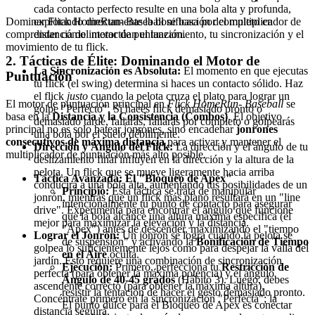
cada contacto perfecto resulte en una bola alta y profunda,
explotando directamente la bonificación del multiplicador de
Dominar Flick HomeRun- Baseball se basa por completo en
distancia del motor de puntuación.
comprender cómo interactúan el lanzamiento, tu sincronización y el
movimiento de tu flick.
2. Tácticas de Élite: Dominando el Motor de
La Sincronización es Absoluta:
El momento en que ejecutas
Puntuación
tu flick (el swing) determina si haces un contacto sólido. Haz
el flick
justo
cuando la pelota cruza el plato para lograr un
El motor de puntuación principal en
Flick HomeRun- Baseball
se
golpe "Perfecto". Si haces flick demasiado pronto o
basa en la
Distancia y la Consistencia (Combos)
. El objetivo
demasiado tarde, fallarás, fallarás por completo o golpearás
principal no es solo batear jonrones, sino encadenar
jonrones
una bola por el suelo débilmente.
consecutivos de máxima distancia
para activar y mantener el
Dirección y Ángulo del Flick:
La dirección y el ángulo de tu
multiplicador de puntuación más alto posible.
deslizamiento final influyen en la dirección y la altura de la
pelota. Un flick que se mueve ligeramente hacia arriba
Táctica Avanzada: El "Bloqueo de Apex"
conducirá a una bola alta, aumentando tus posibilidades de un
Principio:
Esta táctica se trata de manipular
jonrón, mientras que un flick más plano resultará en un "line
intencionalmente tu punto de contacto para asegurar
drive". Experimenta para encontrar el ángulo que funcione
que la bola alcance una altura máxima específica (el
mejor para maximizar la elevación y la distancia.
"Apex") antes de descender, maximizando el "tiempo
Lograr el Jonrón:
Un jonrón se logra cuando la pelota se
de suspensión" y activando la
Bonificación de Tiempo
golpea lo suficientemente lejos como para despejar la valla del
en el Aire
oculta.
jardín. Esto requiere una combinación de sincronización
Ejecución:
Primero, perfecciona tu
Restricción de
perfecta (para obtener la máxima potencia) y el ángulo
Ángulo de 40-45 grados
(Hábito 3). Luego, debes
ascendente correcto (para obtener la máxima altura).
resistir la tentación de hacer el gesto demasiado pronto.
Concéntrate primero en la sincronización "Perfecta"; la
El punto dulce para el Bloqueo de Apex es conectar
distancia seguirá.