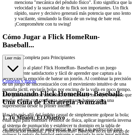
menciona "mecánica del péndulo físico". Esto significa que la
velocidad y la suavidad de tu flick son importantes. Un flick
rápido, suave y decisivo generará más potencia que uno lento
y vacilante, simulando la física de un swing de bate real.
¡Comprométete con tu swing!
Cómo Jugar a Flick HomeRun-
Baseball...
: Tu Guía Completa para Principiantes
Leer más
¡Bienvenido al plato! Flick HomeRun- Baseball es un juego
increíblemente satisfactorio y fácil de aprender que captura a la
perfección la emoción de batear un jonrón. Al combinar la precisión
Consejos y trucos
de un juego de sincronización con el movimiento intuitivo de una
pantalla táctil, enviarás bolas por encima de la valla en poco tiempo.
Dominando Flick HomeRun- Baseball:
Esta guía aclarará los controles, la mecánica y los objetivos para que
puedas subirte con confianza y empezar a batear como una
Una Guía de Estrategia Avanzada
superestrella desde tu primer intento.
Has ido más allá del ámbito casual de simplemente golpear la bola;
1. Tu Misión: El Objetivo
estás aquí para entender el motor de física, aplicar ingeniería inversa
al sistema de puntuación y establecer tu dominio en la tabla de
Tu misión principal es sincronizar tu swing a la perfección para
clasificación mundial.
Flick HomeRun- Baseball
no es un juego de
golpear la pelota de béisbol entrante y enviarla lo más lejos posible,