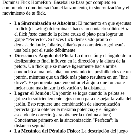
Dominar Flick HomeRun- Baseball se basa por completo en
comprender cómo interactúan el lanzamiento, tu sincronización y el
movimiento de tu flick.
La Sincronización es Absoluta:
El momento en que ejecutas
tu flick (el swing) determina si haces un contacto sólido. Haz
el flick
justo
cuando la pelota cruza el plato para lograr un
golpe "Perfecto". Si haces flick demasiado pronto o
demasiado tarde, fallarás, fallarás por completo o golpearás
una bola por el suelo débilmente.
Dirección y Ángulo del Flick:
La dirección y el ángulo de tu
deslizamiento final influyen en la dirección y la altura de la
pelota. Un flick que se mueve ligeramente hacia arriba
conducirá a una bola alta, aumentando tus posibilidades de un
jonrón, mientras que un flick más plano resultará en un "line
drive". Experimenta para encontrar el ángulo que funcione
mejor para maximizar la elevación y la distancia.
Lograr el Jonrón:
Un jonrón se logra cuando la pelota se
golpea lo suficientemente lejos como para despejar la valla del
jardín. Esto requiere una combinación de sincronización
perfecta (para obtener la máxima potencia) y el ángulo
ascendente correcto (para obtener la máxima altura).
Concéntrate primero en la sincronización "Perfecta"; la
distancia seguirá.
La Mecánica del Péndulo Físico:
La descripción del juego