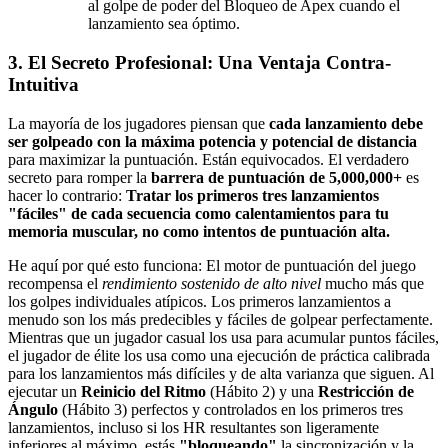
al golpe de poder del Bloqueo de Apex cuando el
lanzamiento sea óptimo.
3. El Secreto Profesional: Una Ventaja Contra-
Intuitiva
La mayoría de los jugadores piensan que
cada lanzamiento debe
ser golpeado con la máxima potencia y potencial de distancia
para maximizar la puntuación. Están equivocados. El verdadero
secreto para romper la
barrera de puntuación de 5,000,000+
es
hacer lo contrario:
Tratar los primeros tres lanzamientos
"fáciles" de cada secuencia como calentamientos para tu
memoria muscular, no como intentos de puntuación alta.
He aquí por qué esto funciona: El motor de puntuación del juego
recompensa el
rendimiento sostenido de alto nivel
mucho más que
los golpes individuales atípicos. Los primeros lanzamientos a
menudo son los más predecibles y fáciles de golpear perfectamente.
Mientras que un jugador casual los usa para acumular puntos fáciles,
el jugador de élite los usa como una ejecución de práctica calibrada
para los lanzamientos más difíciles y de alta varianza que siguen. Al
ejecutar un
Reinicio del Ritmo
(Hábito 2) y una
Restricción de
Ángulo
(Hábito 3) perfectos y controlados en los primeros tres
lanzamientos, incluso si los HR resultantes son ligeramente
inferiores al máximo, estás
"bloqueando"
la sincronización y la