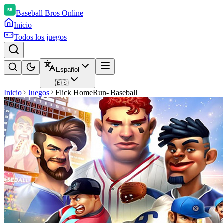
Baseball Bros Online
Inicio
Todos los juegos
Español
🇪🇸
Inicio
Juegos
Flick HomeRun- Baseball