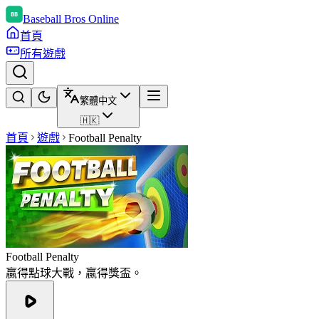
Baseball Bros Online
首頁
所有遊戲
繁體中文
🇭🇰
首頁
遊戲
Football Penalty
Football Penalty
贏得點球大戰，贏得獎盃。