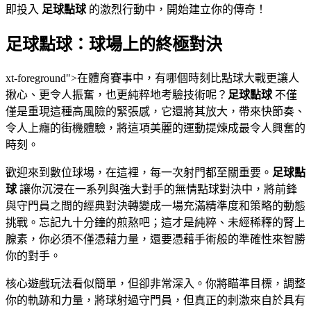
即投入
足球點球
的激烈行動中，開始建立你的傳奇！
足球點球：球場上的終極對決
xt-foreground">在體育賽事中，有哪個時刻比點球大戰更讓人
揪心、更令人振奮，也更純粹地考驗技術呢？
足球點球
不僅
僅是重現這種高風險的緊張感，它還將其放大，帶來快節奏、
令人上癮的街機體驗，將這項美麗的運動提煉成最令人興奮的
時刻。
歡迎來到數位球場，在這裡，每一次射門都至關重要。
足球點
球
讓你沉浸在一系列與強大對手的無情點球對決中，將前鋒
與守門員之間的經典對決轉變成一場充滿精準度和策略的動態
挑戰。忘記九十分鐘的煎熬吧；這才是純粹、未經稀釋的腎上
腺素，你必須不僅憑藉力量，還要憑藉手術般的準確性來智勝
你的對手。
核心遊戲玩法看似簡單，但卻非常深入。你將瞄準目標，調整
你的軌跡和力量，將球射過守門員，但真正的刺激來自於具有