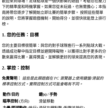
歡迎來到球場！足球點球是一個快節奏的遊戲，考驗您在壓力
下的精準度和時機掌握。如果您從未玩過，也無需擔心；本指
南將帶您逐步了解開始立即比賽的簡單步驟。 按照這些簡單
的說明，您將掌握遊戲機制，開始得分，並很快就能登上排行
榜。
1. 您的任務：目標
您的主要目標很簡單：與您的對手球隊進行一系列點球大戰。
透過成功擊中指定目標並避開障礙物，以獲得比對手更多的分
數來贏得比賽，贏得獎盃，並解鎖更好的球來提高您的表現。
2. 掌控：控制
免責聲明：
這些是此類遊戲在 PC 瀏覽器上使用鍵盤/滑鼠的
標準控制方式。實際控制方式可能會略有不同。
動作/目的
鍵(s) / 手勢
瞄準控制
(方向)
滑鼠移動
力量/踢球動作
(執行)
滑鼠左鍵點擊 (點擊並按住)