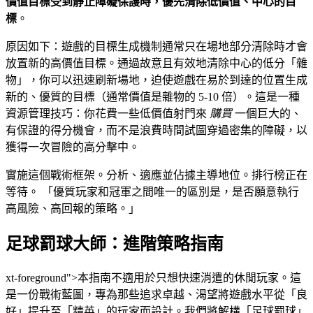
價值目標受到靜止障礙保護時，優先清除低價值、中心的目
標
。
原因如下：遊戲的目標生成機制通常只在場地部分清除時才會
放置新的高價值目標。通過故意且有效地清除中心的低分「雜
物」，你可以迅速刷新場地，迫使遊戲在易於到達的位置生成
新的、優質的目標（通常價值是雜物的 5-10 倍）。這是一種
資源管理技巧：你花費一些低價值射門來
購買
一個巨大的、
有保證的得分機會，而不是浪費時間試圖穿過密集的障礙，以
獲得一次冒險的高分擊中。
實施這個戰術框架。分析、適應並佔據主導地位。排行榜正在
等待。 「優質玩家和冠軍之間唯一的區別是，是否願意執行
高風險、高回報的策略。」
足球罰球大師：進階策略指南
xt-foreground">本指南不適用於只想快速消遣的休閒玩家。這
是一份戰術藍圖，專為那些追求卓越、渴望將遊戲水平從「良
好」提升至「精英」的玩家而設計。我們將解構「足球罰球」