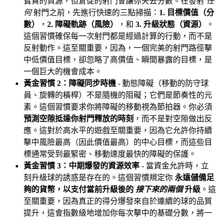
寶貴的資源，但倉促的射門會讓你失去分數。在發射
任
何
射門之前，先進行快速的三點掃描：
1. 目標價值（分
數）
，
2. 障礙軌跡（風險）
，和
3. 升級狀態（資源）
。
這個習慣確保每一次射門都是經過計算的行動，而不是
反射動作。這至關重要，因為，一個完美的射門路徑擊
中低價值目標，卻忽略了高價值、瞬間暴露的目標，是
一個巨大的機會成本。
黃金習慣 2：障礙同步時機
- 動態障礙（移動的防守球
員、旋轉的橫桿）不是隨機的阻礙；它們是節奏性的元
素。這個習慣要求你將障礙的移動視為節拍器。你必須
預測空隙抵達你射門釋放的時刻
，而不是對空隙做出反
應。這對於高水平的遊戲至關重要，因為它允許你持續
擊中風險最高（因此價值最高）的中心目標，而這些目
標通常受到最緊密、移動速度最快的障礙的保護。
黃金習慣 3：中期爆發的資源效率
- 當資金允許時，立
刻升級球的誘惑是存在的。這個習慣規定你
永遠儲備足
夠的貨幣，以支付當前升級後的
接下來的兩個
升級
。這
至關重要，因為真正的得分爆發來自於連續的球的品質
提升，這會指數級地增加你每次擊中的基礎分數，將一