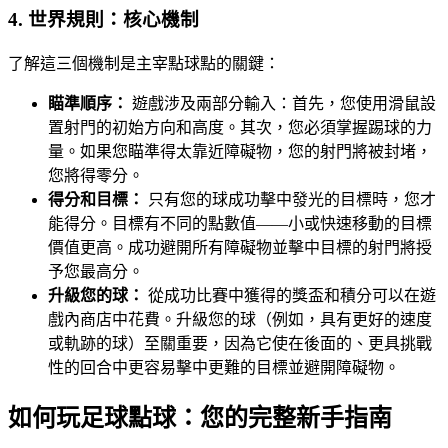
4. 世界規則：核心機制
了解這三個機制是主宰點球點的關鍵：
瞄準順序：
遊戲涉及兩部分輸入：首先，您使用滑鼠設
置射門的初始方向和高度。其次，您必須掌握踢球的力
量。如果您瞄準得太靠近障礙物，您的射門將被封堵，
您將得零分。
得分和目標：
只有您的球成功擊中發光的目標時，您才
能得分。目標有不同的點數值——小或快速移動的目標
價值更高。成功避開所有障礙物並擊中目標的射門將授
予您最高分。
升級您的球：
從成功比賽中獲得的獎盃和積分可以在遊
戲內商店中花費。升級您的球（例如，具有更好的速度
或軌跡的球）至關重要，因為它使在後面的、更具挑戰
性的回合中更容易擊中更難的目標並避開障礙物。
如何玩足球點球：您的完整新手指南