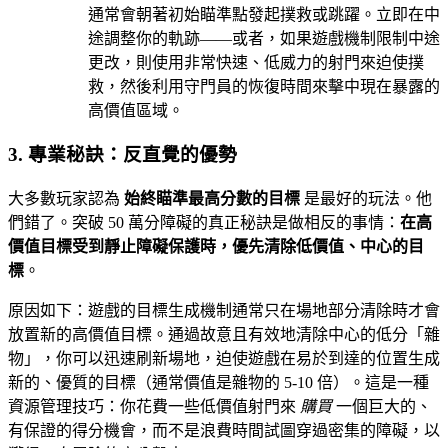
通常會朝著初始瞄準點發起撲救或跳躍。立即在中
途調整你的軌跡——或者，如果遊戲機制限制中途
更改，則使用非常快速、低威力的射門來迫使撲
救，然後利用守門員的恢復時間來擊中現在暴露的
高價值區域。
3. 專業秘訣：反直覺的優勢
大多數玩家認為
始終瞄準最高分數的目標
是最好的玩法。他
們錯了。突破 50 萬分障礙的真正秘訣是做相反的事情：
在高
價值目標受到靜止障礙保護時，優先清除低價值、中心的目
標
。
原因如下：遊戲的目標生成機制通常只在場地部分清除時才會
放置新的高價值目標。通過故意且有效地清除中心的低分「雜
物」，你可以迅速刷新場地，迫使遊戲在易於到達的位置生成
新的、優質的目標（通常價值是雜物的 5-10 倍）。這是一種
資源管理技巧：你花費一些低價值射門來
購買
一個巨大的、
有保證的得分機會，而不是浪費時間試圖穿過密集的障礙，以