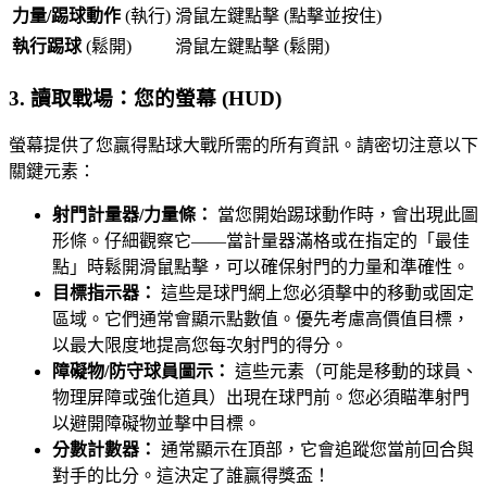
力量/踢球動作
(執行)
滑鼠左鍵點擊 (點擊並按住)
執行踢球
(鬆開)
滑鼠左鍵點擊 (鬆開)
3. 讀取戰場：您的螢幕 (HUD)
螢幕提供了您贏得點球大戰所需的所有資訊。請密切注意以下
關鍵元素：
射門計量器/力量條：
當您開始踢球動作時，會出現此圖
形條。仔細觀察它——當計量器滿格或在指定的「最佳
點」時鬆開滑鼠點擊，可以確保射門的力量和準確性。
目標指示器：
這些是球門網上您必須擊中的移動或固定
區域。它們通常會顯示點數值。優先考慮高價值目標，
以最大限度地提高您每次射門的得分。
障礙物/防守球員圖示：
這些元素（可能是移動的球員、
物理屏障或強化道具）出現在球門前。您必須瞄準射門
以避開障礙物並擊中目標。
分數計數器：
通常顯示在頂部，它會追蹤您當前回合與
對手的比分。這決定了誰贏得獎盃！