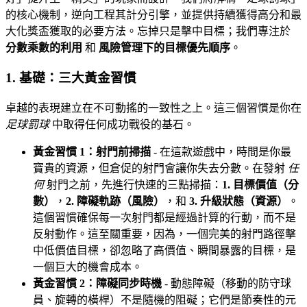
的核心機制，逆向工程其計分引擎，並提供持續獲得高分和最
大化獎盃獲取的必要方法。忘掉只是擊中目標；我們專注於
分數乘數的利用
和
風險管理下的目標優先順序
。
1. 基礎：三大黃金習慣
卓越的表現建立在不可動搖的一致性之上。這三個習慣是你在
足球罰球
中取得任何成功戰役的基石。
黃金習慣 1：射門前掃描
- 在這款遊戲中，時間是你最
寶貴的資源，但倉促的射門會讓你失去分數。在發射
任
何
射門之前，先進行快速的三點掃描：
1. 目標價值（分
數）
，
2. 障礙軌跡（風險）
，和
3. 升級狀態（資源）
。
這個習慣確保每一次射門都是經過計算的行動，而不是
反射動作。這至關重要，因為，一個完美的射門路徑擊
中低價值目標，卻忽略了高價值、瞬間暴露的目標，是
一個巨大的機會成本。
黃金習慣 2：障礙同步時機
- 動態障礙（移動的防守球
員、旋轉的橫桿）不是隨機的阻礙；它們是節奏性的元