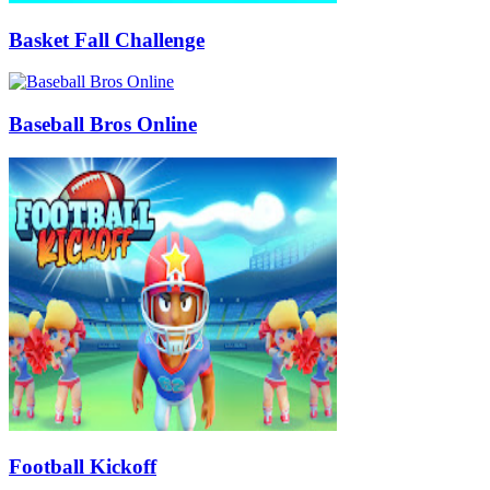
Basket Fall Challenge
Baseball Bros Online
Football Kickoff