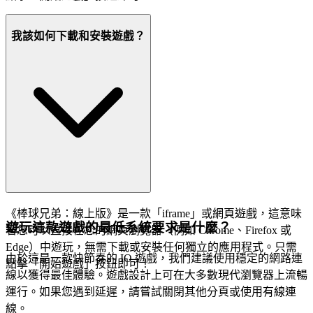
我該如何下載和安裝遊戲？
《棒球兄弟：線上版》是一款「iframe」或網頁遊戲，這意味
遊玩這款遊戲的最低系統要求是什麼？
著您可以直接在您的網頁瀏覽器（例如 Chrome、Firefox 或
Edge）中遊玩，無需下載或安裝任何獨立的應用程式。只需
由於這是一款快節奏的 IO 遊戲，我們建議使用穩定的網路連
點擊「開始遊戲」按鈕即可！
線以獲得最佳體驗。遊戲設計上可在大多數現代瀏覽器上流暢
運行。如果您遇到延遲，請嘗試關閉其他分頁或使用有線連
線。