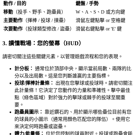
動作 / 目的
鍵盤 / 手勢
移動
（投手、野手、跑壘員）
W、A、S、D 或方向鍵
主要動作
（揮棒 / 投球 / 撲壘）
滑鼠左鍵點擊 or 空格鍵
次要動作
（投球類型修改 / 盜壘）
滑鼠右鍵點擊 or 'E' 鍵
3. 讀懂戰場：您的螢幕（HUD）
請密切關注這些關鍵元素，以管理遊戲流程和您的表現。
計分板：
通常位於頂部中央，顯示當前局數、兩隊的比
分以及出局數。這是您判斷誰贏的主要指標。
投球/揮棒計量條：
出現在您擊球或投球時。請密切關注
此計量條！它決定了您動作的力量和準確性。擊中最佳
點（綠色區域）對於強力的擊球或棘手的投球至關重
要。
跑壘員圖示：
靠近鑽石的、用於顯示哪些壘位目前有您
的球員的小圖示（通常用顏色匹配您的隊伍）。使用它
來決定何時跑壘或盜壘。
體力/能量條：
位於您控制的球員附近。投球或跑壘會耗