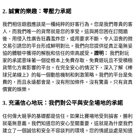
2. 誠實的樂趣：零壓力承諾
我們相信遊戲應該是一種純粹的好客行為。您是我們尊貴的客
人，而我們唯一的貨幣就是您的享受。這與將您困在訂閱牆
後、用侵入性廣告狂轟濫炸您，或用要求不斷、令人沮喪的微
交易引誘您的平台形成鮮明對比。我們向您提供從真正毫無妥
協的體驗中獲得的解脫和信任的崇高感受。
證明：
我們對玩
家的承諾意味著一個從根本上免費存取、免費遊玩且不受積極
貨幣化方案影響的平台。在完全安心的情況下，深入了解《棒
球兄弟線上》的每一個動態機制和刺激策略。我們的平台是免
費的，而且永遠都會是。沒有附加條件，沒有驚喜，只有貨真
價實的娛樂。
3. 充滿信心地玩：我們對公平與安全場地的承諾
任何偉大競爭的基礎都是信任。如果比賽場地受到損害，勝利
就毫無意義。我們知道您的安心至關重要，這就是為什麼我們
建立了一個誠信和安全不容談判的環境。您的情感益處是知道