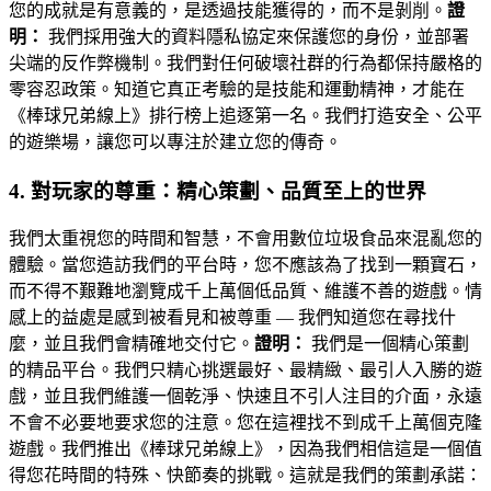
您的成就是有意義的，是透過技能獲得的，而不是剝削。
證
明：
我們採用強大的資料隱私協定來保護您的身份，並部署
尖端的反作弊機制。我們對任何破壞社群的行為都保持嚴格的
零容忍政策。知道它真正考驗的是技能和運動精神，才能在
《棒球兄弟線上》排行榜上追逐第一名。我們打造安全、公平
的遊樂場，讓您可以專注於建立您的傳奇。
4. 對玩家的尊重：精心策劃、品質至上的世界
我們太重視您的時間和智慧，不會用數位垃圾食品來混亂您的
體驗。當您造訪我們的平台時，您不應該為了找到一顆寶石，
而不得不艱難地瀏覽成千上萬個低品質、維護不善的遊戲。情
感上的益處是感到被看見和被尊重 — 我們知道您在尋找什
麼，並且我們會精確地交付它。
證明：
我們是一個精心策劃
的精品平台。我們只精心挑選最好、最精緻、最引人入勝的遊
戲，並且我們維護一個乾淨、快速且不引人注目的介面，永遠
不會不必要地要求您的注意。您在這裡找不到成千上萬個克隆
遊戲。我們推出《棒球兄弟線上》，因為我們相信這是一個值
得您花時間的特殊、快節奏的挑戰。這就是我們的策劃承諾：