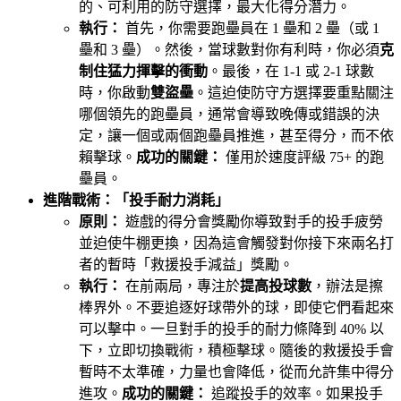
的、可利用的防守選擇，最大化得分潛力。
執行：
首先，你需要跑壘員在 1 壘和 2 壘（或 1
壘和 3 壘）。然後，當球數對你有利時，你必須
克
制住猛力揮擊的衝動
。最後，在 1-1 或 2-1 球數
時，你啟動
雙盜壘
。這迫使防守方選擇要重點關注
哪個領先的跑壘員，通常會導致晚傳或錯誤的決
定，讓一個或兩個跑壘員推進，甚至得分，而不依
賴擊球。
成功的關鍵：
僅用於速度評級 75+ 的跑
壘員。
進階戰術：「投手耐力消耗」
原則：
遊戲的得分會獎勵你導致對手的投手疲勞
並迫使牛棚更換，因為這會觸發對你接下來兩名打
者的暫時「救援投手減益」獎勵。
執行：
在前兩局，專注於
提高投球數
，辦法是擦
棒界外。不要追逐好球帶外的球，即使它們看起來
可以擊中。一旦對手的投手的耐力條降到 40% 以
下，立即切換戰術，積極擊球。隨後的救援投手會
暫時不太準確，力量也會降低，從而允許集中得分
進攻。
成功的關鍵：
追蹤投手的效率。如果投手