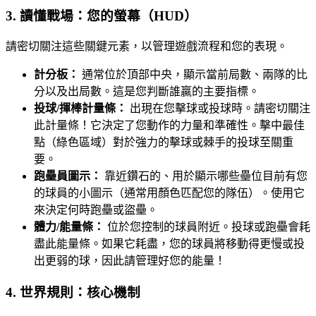
3. 讀懂戰場：您的螢幕（HUD）
請密切關注這些關鍵元素，以管理遊戲流程和您的表現。
計分板：
通常位於頂部中央，顯示當前局數、兩隊的比
分以及出局數。這是您判斷誰贏的主要指標。
投球/揮棒計量條：
出現在您擊球或投球時。請密切關注
此計量條！它決定了您動作的力量和準確性。擊中最佳
點（綠色區域）對於強力的擊球或棘手的投球至關重
要。
跑壘員圖示：
靠近鑽石的、用於顯示哪些壘位目前有您
的球員的小圖示（通常用顏色匹配您的隊伍）。使用它
來決定何時跑壘或盜壘。
體力/能量條：
位於您控制的球員附近。投球或跑壘會耗
盡此能量條。如果它耗盡，您的球員將移動得更慢或投
出更弱的球，因此請管理好您的能量！
4. 世界規則：核心機制