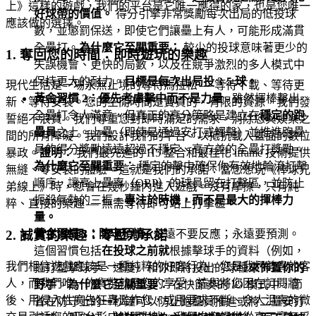
上》這樣的遊戲，我們的平台是它唯一應得的家，也是您唯一
好球帶的價值。
得分引擎非常獎勵每次出局的低投球
應該做的選擇。
數，並懲罰保送，即使它們讓壘上有人，可能形成滿貫
全壘打。
為什麼它至關重要：
較少的投球意味著更少的
1. 奪回您的時間：即時遊玩的樂趣
失誤機會、更快的局數，以及在競爭激烈的多人模式中
保持更大的耐力。
目標是每次出局投 3-5 球。
現代生活是一場永無止境的等待馬拉松 — 等待下載、等待更
黃金習慣 2：優先考慮擊中而不是力量
- 雖然揮棒擊出
新、等待安裝。您的空閒時間是寶貴的、有限的資源，我們發
全壘打令人滿意，但真正的高分策略是建立在
穩定的跑
誓絕不浪費。我們尊重您對即時滿足的需求，消除您與娛樂之
壘員
之上。上壘（即使是通過安打或觸擊）並推進跑壘
間的所有障礙。我們設計我們的平台，以抵抗載入畫面的數位
員的得分獎勵遠遠超過不穩定、高方差的全壘打獎勵。
暴政。
證明：
我們最先進的 H5 整合和最佳化 iframe 技術提供
為什麼它至關重要：
穩定的擊中確保你有效地輪流打擊
無縫、零安裝的體驗。這就是我們的承諾：當您想玩《棒球兄
順序，讓高上壘率（OBP）的球員留在打擊區，並防止
弟線上》時，您會在幾秒鐘內進入遊戲。沒有摩擦，只有純
扼殺氣勢的三振。
專注於時機，而不是最大的揮棒力
粹、直接的樂趣 — 無需等待即可站上打擊區。
量。
黃金習慣 3：防守預讀
- 永遠不要反應；永遠要預測。
2. 誠實的樂趣：零壓力承諾
這個習慣包括
在投球之前就
根據擊球手的資料（例如，
我們相信遊戲應該是一種純粹的好客行為。您是我們尊貴的客
拉打型擊球手、速度）和你即將投出的球種
來佈置你的
人，而我們唯一的貨幣就是您的享受。這與將您困在訂閱牆
野手
。
為什麼它至關重要：
在快節奏的 IO 模式中，節
後、用侵入性廣告狂轟濫炸您，或用要求不斷、令人沮喪的微
省在防守上的一秒鐘可以防止跑壘員推進或將二壘安打