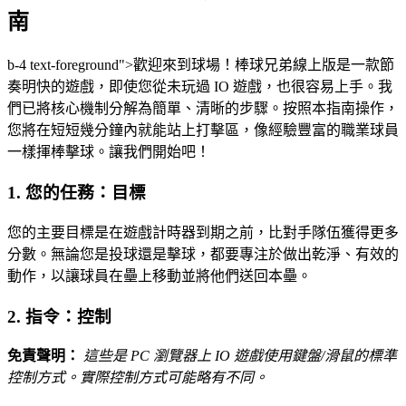
南
b-4 text-foreground">歡迎來到球場！棒球兄弟線上版是一款節
奏明快的遊戲，即使您從未玩過 IO 遊戲，也很容易上手。我
們已將核心機制分解為簡單、清晰的步驟。按照本指南操作，
您將在短短幾分鐘內就能站上打擊區，像經驗豐富的職業球員
一樣揮棒擊球。讓我們開始吧！
1. 您的任務：目標
您的主要目標是在遊戲計時器到期之前，比對手隊伍獲得更多
分數。無論您是投球還是擊球，都要專注於做出乾淨、有效的
動作，以讓球員在壘上移動並將他們送回本壘。
2. 指令：控制
免責聲明：
這些是 PC 瀏覽器上 IO 遊戲使用鍵盤/滑鼠的標準
控制方式。實際控制方式可能略有不同。