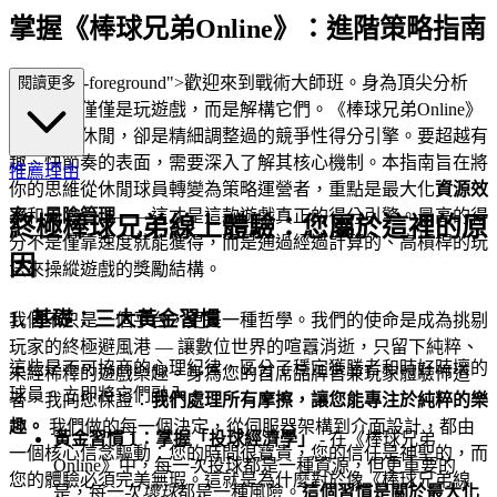
掌握《棒球兄弟Online》：進階策略指南
"mb-4 text-foreground">歡迎來到戰術大師班。身為頂尖分析
閱讀更多
師，我不僅僅是玩遊戲，而是解構它們。《棒球兄弟Online》
儘管外觀休閒，卻是精細調整過的競爭性得分引擎。要超越有
趣、快節奏的表面，需要深入了解其核心機制。本指南旨在將
推薦理由
你的思維從休閒球員轉變為策略運營者，重點是最大化
資源效
率
和
風險管理
——這才是這款遊戲真正的得分引擎。最高的得
終極棒球兄弟線上體驗：您屬於這裡的原
分不是僅靠速度就能獲得，而是通過經過計算的、高槓桿的玩
因
法來操縱遊戲的獎勵結構。
1. 基礎：三大黃金習慣
我們不只是一個平台，更是一種哲學。我們的使命是成為挑剔
玩家的終極避風港 — 讓數位世界的喧囂消逝，只留下純粹、
這些是不可協商的心理紀律，區分了穩定獲勝者和時好時壞的
未經稀釋的遊戲樂趣。身為您的首席品牌官兼玩家體驗佈道
球員。立即將它們融入。
者，我向您保證：
我們處理所有摩擦，讓您能專注於純粹的樂
趣。
我們做的每一個決定，從伺服器架構到介面設計，都由
黃金習慣 1：掌握「投球經濟學」
- 在《棒球兄弟
一個核心信念驅動：您的時間很寶貴，您的信任是神聖的，而
Online》中，每一次投球都是一種資源，但更重要的
您的體驗必須完美無瑕。這就是為什麼對於像《棒球兄弟線
是，每一次
壞球
都是一種風險。
這個習慣是關於最大化