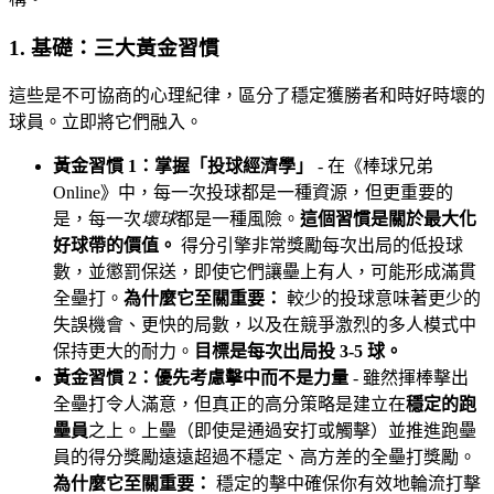
1. 基礎：三大黃金習慣
這些是不可協商的心理紀律，區分了穩定獲勝者和時好時壞的
球員。立即將它們融入。
黃金習慣 1：掌握「投球經濟學」
- 在《棒球兄弟
Online》中，每一次投球都是一種資源，但更重要的
是，每一次
壞球
都是一種風險。
這個習慣是關於最大化
好球帶的價值。
得分引擎非常獎勵每次出局的低投球
數，並懲罰保送，即使它們讓壘上有人，可能形成滿貫
全壘打。
為什麼它至關重要：
較少的投球意味著更少的
失誤機會、更快的局數，以及在競爭激烈的多人模式中
保持更大的耐力。
目標是每次出局投 3-5 球。
黃金習慣 2：優先考慮擊中而不是力量
- 雖然揮棒擊出
全壘打令人滿意，但真正的高分策略是建立在
穩定的跑
壘員
之上。上壘（即使是通過安打或觸擊）並推進跑壘
員的得分獎勵遠遠超過不穩定、高方差的全壘打獎勵。
為什麼它至關重要：
穩定的擊中確保你有效地輪流打擊