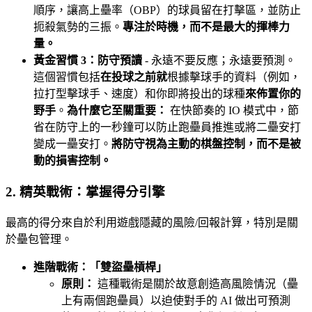
順序，讓高上壘率（OBP）的球員留在打擊區，並防止
扼殺氣勢的三振。
專注於時機，而不是最大的揮棒力
量。
黃金習慣 3：防守預讀
- 永遠不要反應；永遠要預測。
這個習慣包括
在投球之前就
根據擊球手的資料（例如，
拉打型擊球手、速度）和你即將投出的球種
來佈置你的
野手
。
為什麼它至關重要：
在快節奏的 IO 模式中，節
省在防守上的一秒鐘可以防止跑壘員推進或將二壘安打
變成一壘安打。
將防守視為主動的棋盤控制，而不是被
動的損害控制。
2. 精英戰術：掌握得分引擎
最高的得分來自於利用遊戲隱藏的風險/回報計算，特別是關
於壘包管理。
進階戰術：「雙盜壘槓桿」
原則：
這種戰術是關於故意創造高風險情況（壘
上有兩個跑壘員）以迫使對手的 AI 做出可預測