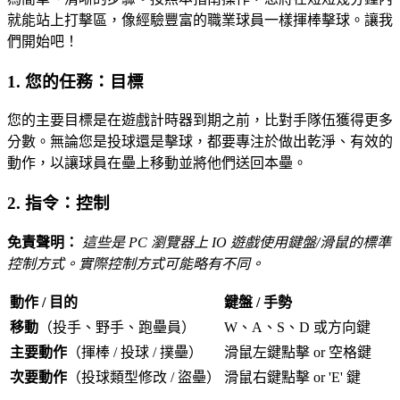
就能站上打擊區，像經驗豐富的職業球員一樣揮棒擊球。讓我
們開始吧！
1. 您的任務：目標
您的主要目標是在遊戲計時器到期之前，比對手隊伍獲得更多
分數。無論您是投球還是擊球，都要專注於做出乾淨、有效的
動作，以讓球員在壘上移動並將他們送回本壘。
2. 指令：控制
免責聲明：
這些是 PC 瀏覽器上 IO 遊戲使用鍵盤/滑鼠的標準
控制方式。實際控制方式可能略有不同。
動作 / 目的
鍵盤 / 手勢
移動
（投手、野手、跑壘員）
W、A、S、D 或方向鍵
主要動作
（揮棒 / 投球 / 撲壘）
滑鼠左鍵點擊 or 空格鍵
次要動作
（投球類型修改 / 盜壘）
滑鼠右鍵點擊 or 'E' 鍵