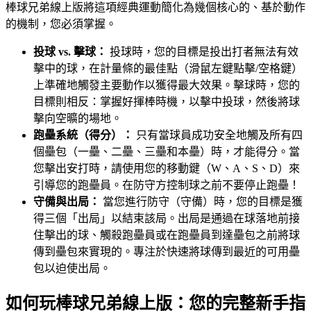
棒球兄弟線上版將這項經典運動簡化為幾個核心的、基於動作
的機制，您必須掌握。
投球 vs. 擊球：
投球時，您的目標是投出打者無法有效
擊中的球，在計量條的最佳點（滑鼠左鍵點擊/空格鍵）
上準確地觸發主要動作以獲得最大效果。擊球時，您的
目標則相反：掌握好揮棒時機，以擊中投球，然後將球
擊向空曠的場地。
跑壘系統（得分）：
只有當球員成功安全地觸及所有四
個壘包（一壘、二壘、三壘和本壘）時，才能得分。當
您擊出安打時，請使用您的移動鍵（W、A、S、D）來
引導您的跑壘員。在防守方控制球之前不要停止跑壘！
守備與出局：
當您進行防守（守備）時，您的目標是獲
得三個「出局」以結束該局。出局是通過在球落地前接
住擊出的球、觸殺跑壘員或在跑壘員到達壘包之前將球
傳到壘包來實現的。專注於快速將球傳到最近的可用壘
包以迫使出局。
如何玩棒球兄弟線上版：您的完整新手指