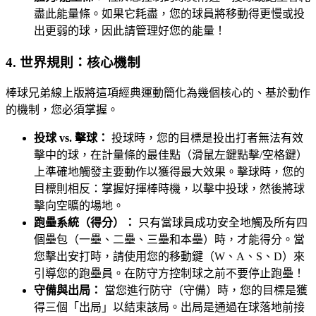
盡此能量條。如果它耗盡，您的球員將移動得更慢或投
出更弱的球，因此請管理好您的能量！
4. 世界規則：核心機制
棒球兄弟線上版將這項經典運動簡化為幾個核心的、基於動作
的機制，您必須掌握。
投球 vs. 擊球：
投球時，您的目標是投出打者無法有效
擊中的球，在計量條的最佳點（滑鼠左鍵點擊/空格鍵）
上準確地觸發主要動作以獲得最大效果。擊球時，您的
目標則相反：掌握好揮棒時機，以擊中投球，然後將球
擊向空曠的場地。
跑壘系統（得分）：
只有當球員成功安全地觸及所有四
個壘包（一壘、二壘、三壘和本壘）時，才能得分。當
您擊出安打時，請使用您的移動鍵（W、A、S、D）來
引導您的跑壘員。在防守方控制球之前不要停止跑壘！
守備與出局：
當您進行防守（守備）時，您的目標是獲
得三個「出局」以結束該局。出局是通過在球落地前接