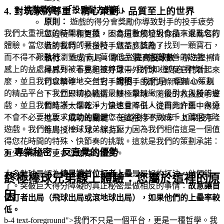
進階戰術：「投手耐力消耗」
4. 對玩家的尊重：精心策劃、品質至上的世界
原則：
遊戲的得分會獎勵你導致對手的投手疲勞
我們太重視您的時間和智慧，不會用數位垃圾食品來混亂您的
並迫使牛棚更換，因為這會觸發對你接下來兩名打
體驗。當您造訪我們的平台時，您不應該為了找到一顆寶石，
者的暫時「救援投手減益」獎勵。
而不得不艱難地瀏覽成千上萬個低品質、維護不善的遊戲。情
執行：
在前兩局，專注於
提高投球數
，辦法是擦
感上的益處是感到被看見和被尊重 — 我們知道您在尋找什
棒界外。不要追逐好球帶外的球，即使它們看起來
麼，並且我們會精確地交付它。
證明：
我們是一個精心策劃
可以擊中。一旦對手的投手的耐力條降到 40% 以
的精品平台。我們只精心挑選最好、最精緻、最引人入勝的遊
下，立即切換戰術，積極擊球。隨後的救援投手會
戲，並且我們維護一個乾淨、快速且不引人注目的介面，永遠
暫時不太準確，力量也會降低，從而允許集中得分
不會不必要地要求您的注意。您在這裡找不到成千上萬個克隆
進攻。
成功的關鍵：
追蹤投手的效率。如果投手
遊戲。我們推出《棒球兄弟線上》，因為我們相信這是一個值
每局投 15+ 球，保持壓力。
得您花時間的特殊、快節奏的挑戰。這就是我們的策劃承諾：
3. 專業秘密：反直覺的優勢
更少的噪音，更多您應得的品質。
大多數球員認為
總是讓首位打者上壘
是最好的打法。他們錯
終極棒球兄弟線上體驗：您屬於這裡的原
了。突破巨大得分障礙的真正秘密是做相反的事情：
故意讓首
因
位打者出局（飛球出局或滾地球出局），如果他們的上壘率較
低。
b-4 text-foreground">我們不只是一個平台，更是一種哲學。我