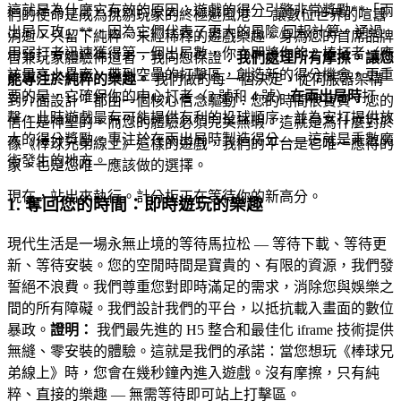
這就是為什麼它有效的原因：遊戲的得分引擎非常獎勵**「兩
們的使命是成為挑剔玩家的終極避風港 — 讓數位世界的喧囂
出局反攻」**，因為它們代表了更大的風險/回報計算。通過
消逝，只留下純粹、未經稀釋的遊戲樂趣。身為您的首席品牌
用弱打者迅速獲得第一個出局數，你立即將你的 2 棒打者（應
官兼玩家體驗佈道者，我向您保證：
我們處理所有摩擦，讓您
該是高上壘率）帶到空壘的打擊區，創造新的得分機會。更重
能專注於純粹的樂趣。
我們做的每一個決定，從伺服器架構
要的是，它確保你的中心打者（3 號和 4 號）
在兩出局時
打
到介面設計，都由一個核心信念驅動：您的時間很寶貴，您的
擊，此時遊戲最有可能提供有利的投球順序，並為安打提供放
信任是神聖的，而您的體驗必須完美無瑕。這就是為什麼對於
大的得分獎勵。專注於在兩出局時製造得分——這就是乘數魔
像《棒球兄弟線上》這樣的遊戲，我們的平台是它唯一應得的
術發生的地方。
家，也是您唯一應該做的選擇。
現在，站出來執行。計分板正在等待你的新高分。
1. 奪回您的時間：即時遊玩的樂趣
現代生活是一場永無止境的等待馬拉松 — 等待下載、等待更
新、等待安裝。您的空閒時間是寶貴的、有限的資源，我們發
誓絕不浪費。我們尊重您對即時滿足的需求，消除您與娛樂之
間的所有障礙。我們設計我們的平台，以抵抗載入畫面的數位
暴政。
證明：
我們最先進的 H5 整合和最佳化 iframe 技術提供
無縫、零安裝的體驗。這就是我們的承諾：當您想玩《棒球兄
弟線上》時，您會在幾秒鐘內進入遊戲。沒有摩擦，只有純
粹、直接的樂趣 — 無需等待即可站上打擊區。