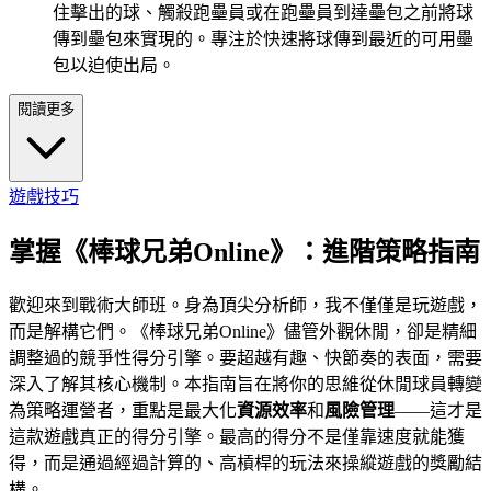
住擊出的球、觸殺跑壘員或在跑壘員到達壘包之前將球
傳到壘包來實現的。專注於快速將球傳到最近的可用壘
包以迫使出局。
閱讀更多
遊戲技巧
掌握《棒球兄弟Online》：進階策略指南
歡迎來到戰術大師班。身為頂尖分析師，我不僅僅是玩遊戲，
而是解構它們。《棒球兄弟Online》儘管外觀休閒，卻是精細
調整過的競爭性得分引擎。要超越有趣、快節奏的表面，需要
深入了解其核心機制。本指南旨在將你的思維從休閒球員轉變
為策略運營者，重點是最大化
資源效率
和
風險管理
——這才是
這款遊戲真正的得分引擎。最高的得分不是僅靠速度就能獲
得，而是通過經過計算的、高槓桿的玩法來操縱遊戲的獎勵結
構。