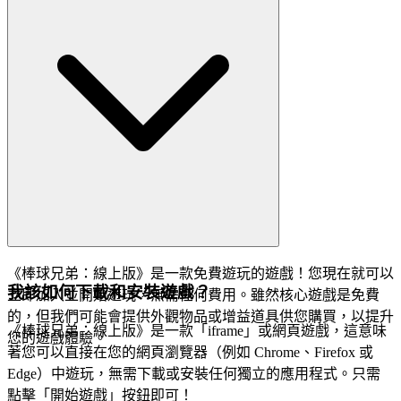
《棒球兄弟：線上版》是一款免費遊玩的遊戲！您現在就可以
我該如何下載和安裝遊戲？
立即加入並開始遊玩，無需任何費用。雖然核心遊戲是免費
的，但我們可能會提供外觀物品或增益道具供您購買，以提升
《棒球兄弟：線上版》是一款「iframe」或網頁遊戲，這意味
您的遊戲體驗。
著您可以直接在您的網頁瀏覽器（例如 Chrome、Firefox 或
Edge）中遊玩，無需下載或安裝任何獨立的應用程式。只需
點擊「開始遊戲」按鈕即可！