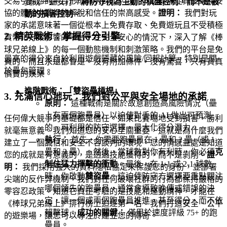
交易引誘您的平台形成鮮明對比。我們向您提供從真正毫無妥
變成一壘安打。
將防守視為主動的棋盤控制，而不是被
協的體驗中獲得的解脫和信任的崇高感受。
證明：
我們對玩
動的損害控制。
家的承諾意味著一個從根本上免費存取、免費遊玩且不受積極
2. 精英戰術：掌握得分引擎
貨幣化方案影響的平台。在完全安心的情況下，深入了解《棒
球兄弟線上》的每一個動態機制和刺激策略。我們的平台是免
最高的得分來自於利用遊戲隱藏的風險/回報計算，特別是關
費的，而且永遠都會是。沒有附加條件，沒有驚喜，只有貨真
於壘包管理。
價實的娛樂。
進階戰術：「雙盜壘槓桿」
3. 充滿信心地玩：我們對公平與安全場地的承諾
原則：
這種戰術是關於故意創造高風險情況（壘
上有兩個跑壘員）以迫使對手的 AI 做出可預測
任何偉大競爭的基礎都是信任。如果比賽場地受到損害，勝利
的、可利用的防守選擇，最大化得分潛力。
就毫無意義。我們知道您的安心至關重要，這就是為什麼我們
執行：
首先，你需要跑壘員在 1 壘和 2 壘（或 1
建立了一個誠信和安全不容談判的環境。您的情感益處是知道
壘和 3 壘）。然後，當球數對你有利時，你必須
克
您的成就是有意義的，是透過技能獲得的，而不是剝削。
證
制住猛力揮擊的衝動
。最後，在 1-1 或 2-1 球數
明：
我們採用強大的資料隱私協定來保護您的身份，並部署
時，你啟動
雙盜壘
。這迫使防守方選擇要重點關注
尖端的反作弊機制。我們對任何破壞社群的行為都保持嚴格的
哪個領先的跑壘員，通常會導致晚傳或錯誤的決
零容忍政策。知道它真正考驗的是技能和運動精神，才能在
定，讓一個或兩個跑壘員推進，甚至得分，而不依
《棒球兄弟線上》排行榜上追逐第一名。我們打造安全、公平
賴擊球。
成功的關鍵：
僅用於速度評級 75+ 的跑
的遊樂場，讓您可以專注於建立您的傳奇。
壘員。