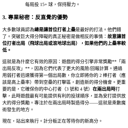
每局投 15+ 球，保持壓力。
3. 專業秘密：反直覺的優勢
大多數球員認為
總是讓首位打者上壘
是最好的打法。他們錯
了。突破巨大得分障礙的真正秘密是做相反的事情：
故意讓首
位打者出局（飛球出局或滾地球出局），如果他們的上壘率較
低。
這就是為什麼它有效的原因：遊戲的得分引擎非常獎勵**「兩
出局反攻」**，因為它們代表了更大的風險/回報計算。通過
用弱打者迅速獲得第一個出局數，你立即將你的 2 棒打者（應
該是高上壘率）帶到空壘的打擊區，創造新的得分機會。更重
要的是，它確保你的中心打者（3 號和 4 號）
在兩出局時
打
擊，此時遊戲最有可能提供有利的投球順序，並為安打提供放
大的得分獎勵。專注於在兩出局時製造得分——這就是乘數魔
術發生的地方。
現在，站出來執行。計分板正在等待你的新高分。