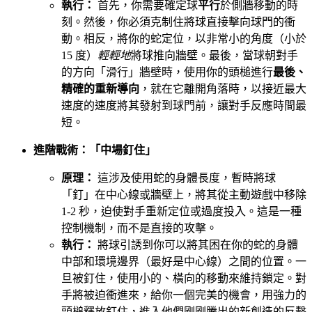
執行：
首先，你需要確定球
平行
於側牆移動的時
刻。然後，你必須克制住將球直接擊向球門的衝
動。相反，將你的蛇定位，以非常小的角度（小於
15 度）
輕輕地
將球推向牆壁。最後，當球朝對手
的方向「滑行」牆壁時，使用你的頭槌進行
最後、
精確的重新導向
，就在它離開角落時，以接近最大
速度的速度將其發射到球門前，讓對手反應時間最
短。
進階戰術：「中場釘住」
原理：
這涉及使用蛇的身體長度，暫時將球
「釘」在中心線或牆壁上，將其從主動遊戲中移除
1-2 秒，迫使對手重新定位或過度投入。這是一種
控制機制，而不是直接的攻擊。
執行：
將球引誘到你可以將其困在你的蛇的身體
中部和環境邊界（最好是中心線）之間的位置。一
旦被釘住，使用小的、橫向的移動來維持鎖定。對
手將被迫衝進來，給你一個完美的機會，用強力的
頭槌釋放釘住，進入他們剛剛騰出的新創造的反擊