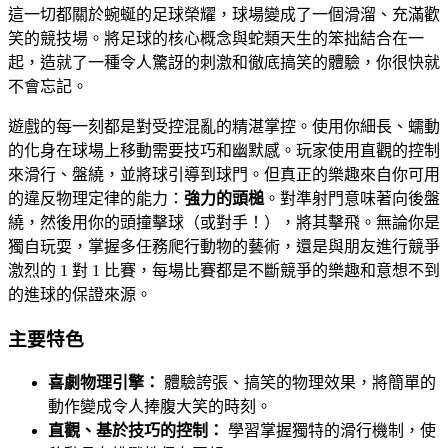
這一切都關於蜿蜒的足球榮耀，球場變成了一個滑溜、充滿歡
笑的競技場。將足球的核心概念與蛇類天生的笨拙結合在一
起，造就了一種令人驚訝的刺激和徹底搞笑的體驗，你很快就
不會忘記。
遊戲的每一刻都是對受控混亂的精湛掌控。使用你細長、蠕動
的化身在球場上移動需要技巧和幽默感。玩家使用直觀的控制
來滑行、盤繞，並將球引導到球門。但真正的樂趣來自你可用
的違反物理定律的能力：
強力的頭槌
。對準射門意味著向後盤
繞，然後用你的頭撞擊球（或對手！），將其擊飛。無論你是
獨自玩耍，掌握多任務爬行動物的藝術，還是與朋友進行競爭
激烈的 1 對 1 比賽，每場比賽都是不斷競爭的樂趣和意想不到
的進球的保證來源。
主要特色
喜劇物理引擎：
體驗誇張、搞笑的物理效果，將簡單的
動作變成令人捧腹大笑的時刻。
直觀、基於技巧的控制：
學習掌握獨特的滑行機制，使