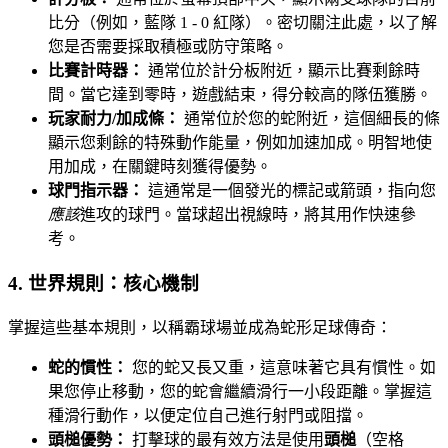
比分（例如，藍隊 1 - 0 紅隊）。密切關注此處，以了解
您是否需要採取積極或防守策略。
比賽計時器：
通常位於計分板附近，顯示比賽剩餘時
間。當它達到零時，遊戲結束，得分較高的隊伍獲勝。
玩家耐力/加成條：
通常位於您的蛇附近，這個細長的條
顯示您剩餘的特殊動作能量，例如加速加成。明智地使
用加成，在關鍵時刻獲得優勢。
球門指示器：
這通常是一個發光的標記或箭頭，指向您
應該
進攻的球門。當球超出視線時，將其用作快速參
考。
4. 世界規則：核心機制
掌握這些基本規則，以稱霸球場並成為蛇形足球傳奇：
蛇的慣性：
您的蛇又長又重，這意味著它具有慣性。如
果您停止移動，您的蛇會繼續滑行一小段距離。掌握這
種滑行動作，以便定位自己進行射門或阻擋。
頭槌優勢：
打擊球的最有效方法是使用
頭槌
（空格