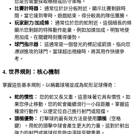
您是否需要採取積極或防守策略。
比賽計時器：
通常位於計分板附近，顯示比賽剩餘時
間。當它達到零時，遊戲結束，得分較高的隊伍獲勝。
玩家耐力/加成條：
通常位於您的蛇附近，這個細長的條
顯示您剩餘的特殊動作能量，例如加速加成。明智地使
用加成，在關鍵時刻獲得優勢。
球門指示器：
這通常是一個發光的標記或箭頭，指向您
應該
進攻的球門。當球超出視線時，將其用作快速參
考。
4. 世界規則：核心機制
掌握這些基本規則，以稱霸球場並成為蛇形足球傳奇：
蛇的慣性：
您的蛇又長又重，這意味著它具有慣性。如
果您停止移動，您的蛇會繼續滑行一小段距離。掌握這
種滑行動作，以便定位自己進行射門或阻擋。
頭槌優勢：
打擊球的最有效方法是使用
頭槌
（空格
鍵）。用蛇的頭擊中球會產生更大的力量，這對於射出
強力的射門或將球從危險中清除至關重要。