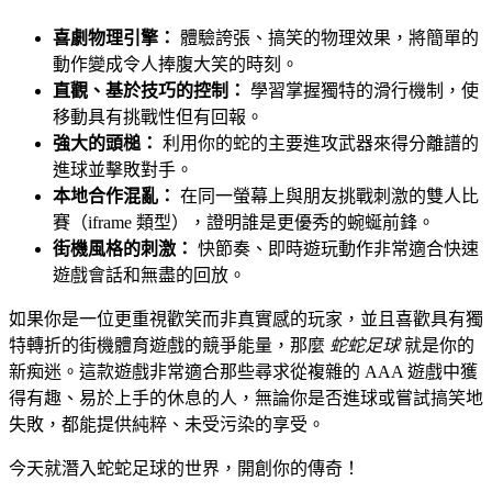
喜劇物理引擎：
體驗誇張、搞笑的物理效果，將簡單的
動作變成令人捧腹大笑的時刻。
直觀、基於技巧的控制：
學習掌握獨特的滑行機制，使
移動具有挑戰性但有回報。
強大的頭槌：
利用你的蛇的主要進攻武器來得分離譜的
進球並擊敗對手。
本地合作混亂：
在同一螢幕上與朋友挑戰刺激的雙人比
賽（iframe 類型），證明誰是更優秀的蜿蜒前鋒。
街機風格的刺激：
快節奏、即時遊玩動作非常適合快速
遊戲會話和無盡的回放。
如果你是一位更重視歡笑而非真實感的玩家，並且喜歡具有獨
特轉折的街機體育遊戲的競爭能量，那麼
蛇蛇足球
就是你的
新痴迷。這款遊戲非常適合那些尋求從複雜的 AAA 遊戲中獲
得有趣、易於上手的休息的人，無論你是否進球或嘗試搞笑地
失敗，都能提供純粹、未受污染的享受。
今天就潛入蛇蛇足球的世界，開創你的傳奇！