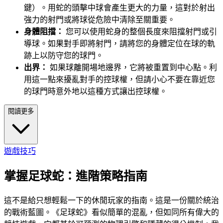
鍵）。用蛇的頭擊中球會產生更大的力量，這對於射出
強力的射門或將球從危險中清除至關重要。
身體阻擋：
您可以使用蛇身的整個長度來阻擋射門或引
導球。如果對手即將射門，請將您的身體定位在球的軌
跡上以防守您的球門。
出界：
如果球離開場地邊界，它將被重置到中心點。利
用這一點來擾亂對手的控球權，但請小心不要在靠近您
的球門時意外地以這種方式讓出控球權。
閱讀更多
遊戲技巧
掌握足球蛇：進階策略指南
這不是給只想輕鬆一下的休閒玩家的指南。這是一份關於統治
的戰術藍圖。《足球蛇》看似簡單的混亂，但如同所有偉大的