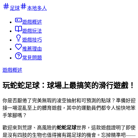
足球
本地多人
遊戲概述
遊戲玩法
遊戲技巧
推薦理由
常見問題
遊戲概述
玩蛇蛇足球：球場上最搞笑的滑行遊戲！
你是否厭倦了完美無瑕的凌空抽射和可預測的點球？準備好迎
接一場混亂至上的體育遊戲，其中的運動員們都令人愉快地笨
手笨腳嗎？
歡迎來到荒謬、高風險的
蛇蛇足球
世界，這款遊戲證明了即使
是沒有四肢的生物也值得擁有踢足球的機會。忘掉精準吧——