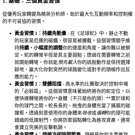
1. 基礎：三個黃金習慣
從優秀玩家轉變為精英分析師，始於最大化互動頻率和控制權
的不可妥協的習慣。
黃金習慣 1：持續角動量
- 在《足球蛇》中，靜止不動
的玩家是厄運的磁鐵，很容易被攔截。這個習慣關乎維
持
持續、小幅度的調整
你的速度和角度，讓你難以被鎖
定。蛇的轉彎半徑是其主要弱點；透過在需要轉彎之前
就開始轉彎，你就能
預先載入
你的逃脫動作並保持選擇
餘地，最大化你對突然的球路變化或對手的頭槌作出反
應的能力。
黃金習慣 2：雙體阻擋
- 高水準的比賽取決於控制中場
的「必殺區」。這個習慣意味著始終將你的蛇定位，以
便快速轉彎將你的**身體（不只是你的頭）**置於球和
你的球門之間。蛇長長的、拖曳的身體充當了擴展的碰
撞框。透過刻意使用你的身體來
吸收
或
偏轉
你的頭可能
錯過的低速射門，你將防禦弱點轉化為進攻資產，通常
會建立完美的反擊軌跡。
黃金習慣 3：頭槌冷卻時間節奏
- 頭槌是你的主要進攻