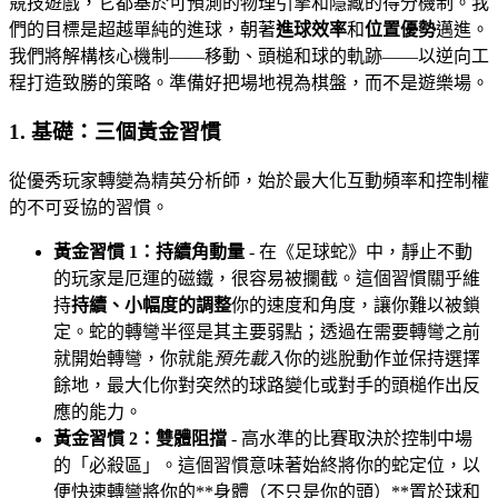
競技遊戲，它都基於可預測的物理引擎和隱藏的得分機制。我
們的目標是超越單純的進球，朝著
進球效率
和
位置優勢
邁進。
我們將解構核心機制——移動、頭槌和球的軌跡——以逆向工
程打造致勝的策略。準備好把場地視為棋盤，而不是遊樂場。
1. 基礎：三個黃金習慣
從優秀玩家轉變為精英分析師，始於最大化互動頻率和控制權
的不可妥協的習慣。
黃金習慣 1：持續角動量
- 在《足球蛇》中，靜止不動
的玩家是厄運的磁鐵，很容易被攔截。這個習慣關乎維
持
持續、小幅度的調整
你的速度和角度，讓你難以被鎖
定。蛇的轉彎半徑是其主要弱點；透過在需要轉彎之前
就開始轉彎，你就能
預先載入
你的逃脫動作並保持選擇
餘地，最大化你對突然的球路變化或對手的頭槌作出反
應的能力。
黃金習慣 2：雙體阻擋
- 高水準的比賽取決於控制中場
的「必殺區」。這個習慣意味著始終將你的蛇定位，以
便快速轉彎將你的**身體（不只是你的頭）**置於球和