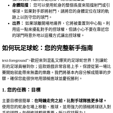
身體阻擋：
您可以使用蛇身的整個長度來阻擋射門或引
導球。如果對手即將射門，請將您的身體定位在球的軌
跡上以防守您的球門。
出界：
如果球離開場地邊界，它將被重置到中心點。利
用這一點來擾亂對手的控球權，但請小心不要在靠近您
的球門時意外地以這種方式讓出控球權。
如何玩足球蛇：您的完整新手指南
text-foreground">歡迎來到混亂又爆笑的足球蛇世界！別讓蛇
形的足球員嚇到你；這款遊戲非常容易上手，保證從第一場比
賽開始就能帶來無盡的樂趣。我們將基本內容分解成簡單的步
驟，確保您能很快地用頭槌進球並慶祝勝利。
1. 您的任務：目標
主要目標很簡單：
在時鐘走完之前，比對手球隊進更多球。
使用您的蛇身在場上移動、推球，並用強力的頭槌將球送入對
手的球門。每個進球都很重要，所以保持壓力！