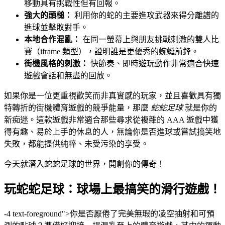
移動具有挑戰性但有回報。
強大的頭槌：
利用你的蛇的主要進攻武器來得分離譜的
進球並擊敗對手。
本地合作混亂：
在同一螢幕上與朋友挑戰刺激的雙人比
賽（iframe 類型），證明誰是更優秀的蜿蜒前鋒。
街機風格的刺激：
快節奏、即時遊玩動作非常適合快速
遊戲會話和無盡的回放。
如果你是一位更重視歡笑而非真實感的玩家，並且喜歡具有獨
特轉折的街機體育遊戲的競爭能量，那麼
蛇蛇足球
就是你的
新痴迷。這款遊戲非常適合那些尋求從複雜的 AAA 遊戲中獲
得有趣、易於上手的休息的人，無論你是否進球或嘗試搞笑地
失敗，都能提供純粹、未受污染的享受。
今天就潛入蛇蛇足球的世界，開創你的傳奇！
玩蛇蛇足球：球場上最搞笑的滑行遊戲！
-4 text-foreground">你是否厭倦了完美無瑕的凌空抽射和可預