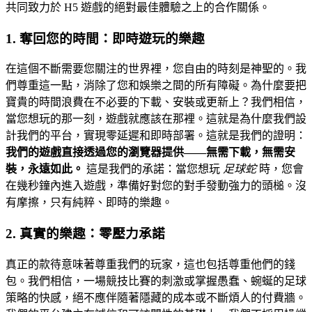
共同致力於 H5 遊戲的絕對最佳體驗之上的合作關係。
1. 奪回您的時間：即時遊玩的樂趣
在這個不斷需要您關注的世界裡，您自由的時刻是神聖的。我
們尊重這一點，消除了您和娛樂之間的所有障礙。為什麼要把
寶貴的時間浪費在不必要的下載、安裝或更新上？我們相信，
當您想玩的那一刻，遊戲就應該在那裡。這就是為什麼我們設
計我們的平台，實現零延遲和即時部署。這就是我們的證明：
我們的遊戲直接透過您的瀏覽器提供——無需下載，無需安
裝，永遠如此。
這是我們的承諾：當您想玩
足球蛇
時，您會
在幾秒鐘內進入遊戲，準備好對您的對手發動強力的頭槌。沒
有摩擦，只有純粹、即時的樂趣。
2. 真實的樂趣：零壓力承諾
真正的款待意味著尊重我們的玩家，這也包括尊重他們的錢
包。我們相信，一場競技比賽的刺激或掌握愚蠢、蜿蜒的足球
策略的快感，絕不應伴隨著隱藏的成本或不斷煩人的付費牆。