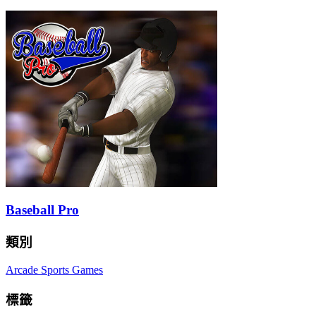
Baseball Pro
類別
Arcade Sports Games
標籤