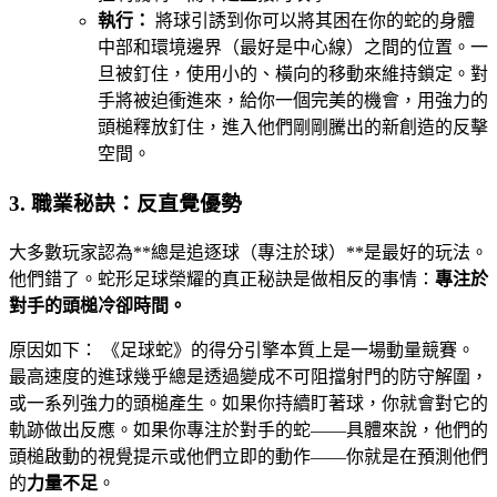
執行：
將球引誘到你可以將其困在你的蛇的身體
中部和環境邊界（最好是中心線）之間的位置。一
旦被釘住，使用小的、橫向的移動來維持鎖定。對
手將被迫衝進來，給你一個完美的機會，用強力的
頭槌釋放釘住，進入他們剛剛騰出的新創造的反擊
空間。
3. 職業秘訣：反直覺優勢
大多數玩家認為**總是追逐球（專注於球）**是最好的玩法。
他們錯了。蛇形足球榮耀的真正秘訣是做相反的事情：
專注於
對手的頭槌冷卻時間。
原因如下： 《足球蛇》的得分引擎本質上是一場動量競賽。
最高速度的進球幾乎總是透過變成不可阻擋射門的防守解圍，
或一系列強力的頭槌產生。如果你持續盯著球，你就會對它的
軌跡做出反應。如果你專注於對手的蛇——具體來說，他們的
頭槌啟動的視覺提示或他們立即的動作——你就是在預測他們
的
力量不足
。