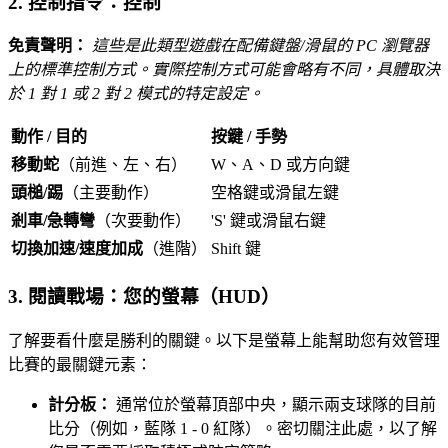
2. 控制指令：控制
免責聲明：
這些是此類型遊戲在配備鍵盤/滑鼠的 PC 瀏覽器
上的標準控制方式。實際控制方式可能會略有不同，具體取決
於 1 對 1 或 2 對 2 模式的特定設定。
動作 / 目的
按鍵 / 手勢
移動蛇
（前進、左、右）
W、A、D 或方向鍵
頭槌/踢
（主要動作）
空格鍵或滑鼠左鍵
剎車/急轉彎
（次要動作）
'S' 鍵或滑鼠右鍵
切換加速/速度加成
（進階）
Shift 鍵
3. 閱讀戰場：您的螢幕（HUD）
了解要看什麼是勝利的關鍵。以下是螢幕上能幫助您有效管理
比賽的最關鍵元素：
計分板：
通常位於螢幕頂部中央，顯示兩支球隊的目前
比分（例如，藍隊 1 - 0 紅隊）。密切關注此處，以了解