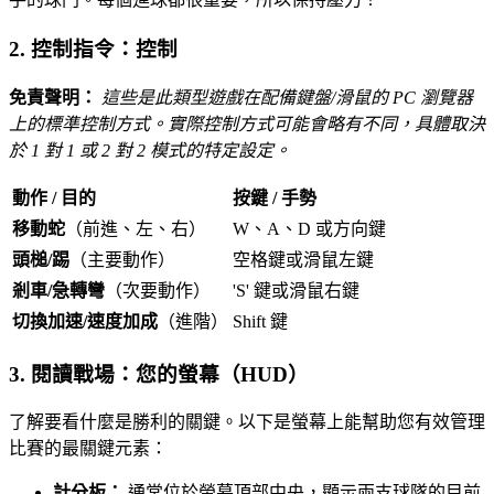
2. 控制指令：控制
免責聲明：
這些是此類型遊戲在配備鍵盤/滑鼠的 PC 瀏覽器
上的標準控制方式。實際控制方式可能會略有不同，具體取決
於 1 對 1 或 2 對 2 模式的特定設定。
動作 / 目的
按鍵 / 手勢
移動蛇
（前進、左、右）
W、A、D 或方向鍵
頭槌/踢
（主要動作）
空格鍵或滑鼠左鍵
剎車/急轉彎
（次要動作）
'S' 鍵或滑鼠右鍵
切換加速/速度加成
（進階）
Shift 鍵
3. 閱讀戰場：您的螢幕（HUD）
了解要看什麼是勝利的關鍵。以下是螢幕上能幫助您有效管理
比賽的最關鍵元素：
計分板：
通常位於螢幕頂部中央，顯示兩支球隊的目前