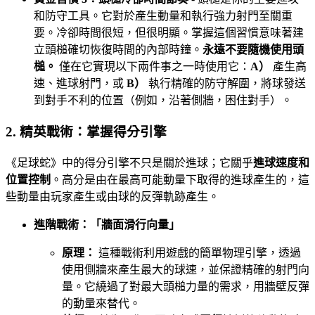
和防守工具。它對於產生動量和執行強力射門至關重
要。冷卻時間很短，但很明顯。掌握這個習慣意味著建
立頭槌確切恢復時間的內部時鐘。
永遠不要隨機使用頭
槌。
僅在它實現以下兩件事之一時使用它：
A）
產生高
速、進球射門，或
B）
執行精確的防守解圍，將球發送
到對手不利的位置（例如，沿著側牆，困住對手）。
2. 精英戰術：掌握得分引擎
《足球蛇》中的得分引擎不只是關於進球；它關乎
進球速度和
位置控制
。高分是由在最高可能動量下取得的進球產生的，這
些動量由玩家產生或由球的反彈軌跡產生。
進階戰術：「牆面滑行向量」
原理：
這種戰術利用遊戲的簡單物理引擎，透過
使用側牆來產生最大的球速，並保證精確的射門向
量。它繞過了對最大頭槌力量的需求，用牆壁反彈
的動量來替代。