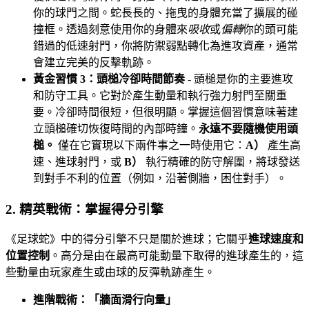
你的球門之間。蛇長長的、拖曳的身體充當了擴展的碰
撞框。透過刻意使用你的身體來
吸收
或
偏轉
你的頭可能
錯過的低速射門，你將防禦弱點轉化為進攻資產，通常
會建立完美的反擊軌跡。
黃金習慣 3：頭槌冷卻時間節奏
- 頭槌是你的主要進攻
和防守工具。它對於產生動量和執行強力射門至關重
要。冷卻時間很短，但很明顯。掌握這個習慣意味著建
立頭槌確切恢復時間的內部時鐘。
永遠不要隨機使用頭
槌。
僅在它實現以下兩件事之一時使用它：
A）
產生高
速、進球射門，或
B）
執行精確的防守解圍，將球發送
到對手不利的位置（例如，沿著側牆，困住對手）。
2. 精英戰術：掌握得分引擎
《足球蛇》中的得分引擎不只是關於進球；它關乎
進球速度和
位置控制
。高分是由在最高可能動量下取得的進球產生的，這
些動量由玩家產生或由球的反彈軌跡產生。
進階戰術：「牆面滑行向量」