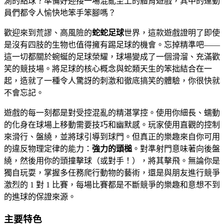
測的點球？準備好迎接一場混亂至上的體育遊戲，其中的運動
員們都令人愉快地笨手笨腳嗎？
歡迎來到荒謬、高風險的
蛇蛇足球
世界，這款遊戲證明了即使
是沒有四肢的生物也值得擁有踢足球的機會。忘掉精準吧——
這一切都關於蜿蜒的足球榮耀，球場變成了一個滑溜、充滿歡
笑的競技場。將足球的核心概念與蛇類天生的笨拙結合在一
起，造就了一種令人驚訝的刺激和徹底搞笑的體驗，你很快就
不會忘記。
遊戲的每一刻都是對受控混亂的精湛掌控。使用你細長、蠕動
的化身在球場上移動需要技巧和幽默感。玩家使用直觀的控制
來滑行、盤繞，並將球引導到球門。但真正的樂趣來自你可用
的違反物理定律的能力：
強力的頭槌
。對準射門意味著向後盤
繞，然後用你的頭撞擊球（或對手！），將其擊飛。無論你是
獨自玩耍，掌握多任務爬行動物的藝術，還是與朋友進行競爭
激烈的 1 對 1 比賽，每場比賽都是不斷競爭的樂趣和意想不到
的進球的保證來源。
主要特色