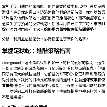
當對手使用他們的頭槌時，他們會暫時被中和以進行高功率的
遊戲。這是你的窗口。透過追蹤他們的冷卻時間，你可以故意
將球推入他們的領地，知道他們只能
輕敲
它，而不能
猛擊
它。
這產生了可預測的反彈軌跡，你可以用自己完美定時、未被阻
擋的強力射門來利用它。
始終用力量換取冷卻時間優勢。
分析、利用並佔據優勢。排行榜正在等待你的名字。
掌握足球蛇：進階策略指南
t-foreground">這不是給只想輕鬆一下的休閒玩家的指南。這是
一份關於統治的戰術藍圖。《足球蛇》看似簡單的混亂，但如
同所有偉大的競技遊戲，它都基於可預測的物理引擎和隱藏的
得分機制。我們的目標是超越單純的進球，朝著
進球效率
和
位
置優勢
邁進。我們將解構核心機制——移動、頭槌和球的軌跡
——以逆向工程打造致勝的策略。準備好把場地視為棋盤，而
不是遊樂場。