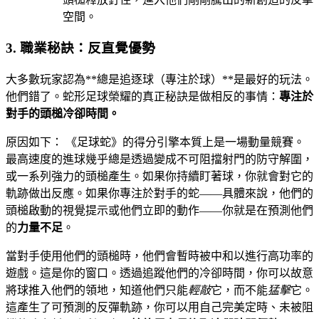
空間。
3. 職業秘訣：反直覺優勢
大多數玩家認為**總是追逐球（專注於球）**是最好的玩法。
他們錯了。蛇形足球榮耀的真正秘訣是做相反的事情：
專注於
對手的頭槌冷卻時間。
原因如下： 《足球蛇》的得分引擎本質上是一場動量競賽。
最高速度的進球幾乎總是透過變成不可阻擋射門的防守解圍，
或一系列強力的頭槌產生。如果你持續盯著球，你就會對它的
軌跡做出反應。如果你專注於對手的蛇——具體來說，他們的
頭槌啟動的視覺提示或他們立即的動作——你就是在預測他們
的
力量不足
。
當對手使用他們的頭槌時，他們會暫時被中和以進行高功率的
遊戲。這是你的窗口。透過追蹤他們的冷卻時間，你可以故意
將球推入他們的領地，知道他們只能
輕敲
它，而不能
猛擊
它。
這產生了可預測的反彈軌跡，你可以用自己完美定時、未被阻