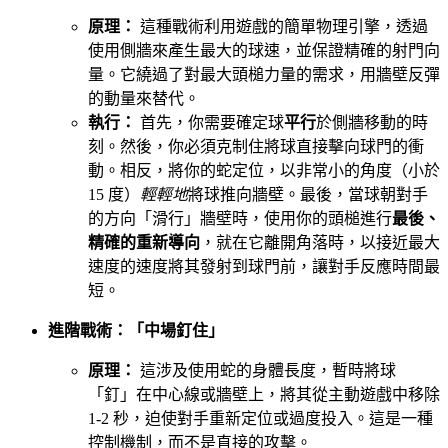
原理：
這種戰術利用遊戲的簡單物理引擎，透過
使用側牆來產生最大的球速，並保證精確的射門向
量。它繞過了對最大頭槌力量的需求，用牆壁反彈
的動量來替代。
執行：
首先，你需要確定球
平行
於側牆移動的時
刻。然後，你必須克制住將球直接擊向球門的衝
動。相反，將你的蛇定位，以非常小的角度（小於
15 度）
輕輕地
將球推向牆壁。最後，當球朝對手
的方向「滑行」牆壁時，使用你的頭槌進行
最後、
精確的重新導向
，就在它離開角落時，以接近最大
速度的速度將其發射到球門前，讓對手反應時間最
短。
進階戰術：「中場釘住」
原理：
這涉及使用蛇的身體長度，暫時將球
「釘」在中心線或牆壁上，將其從主動遊戲中移除
1-2 秒，迫使對手重新定位或過度投入。這是一種
控制機制，而不是直接的攻擊。