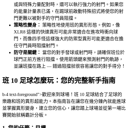
或與特殊力量配對時，還可以執行強力的射門。如果您
的能量計量表已滿，在踢球前啟動特殊招式將使您的射
門更難以被對手的守門員阻擋。
策略性變身：
策略性地使用班的異形形態。例如，像
XLR8 這樣的快速異形可能非常適合在進攻時衝向球
門，而像四手怪這樣強大的防禦型異形可能更適合在擔
任守門員時阻擋射門。
防守是關鍵：
當您的對手發球或射門時，請確保班位於
球門正前方進行阻擋。使用箭頭鍵來預測射門的軌跡，
並讓班擋在路上 — 錯過阻擋就很容易讓您的對手得分！
班 10 足球怎麼玩：您的完整新手指南
b-4 text-foreground">歡迎來到球場！班 10 足球結合了足球的
樂趣和班的異形超能力。本指南旨在讓您在幾分鐘內就能進球
並掌握異形變身，建立您的信心，讓您踏上球場並從第一場比
賽開始就稱霸計分板。
1. 您的任務：目標