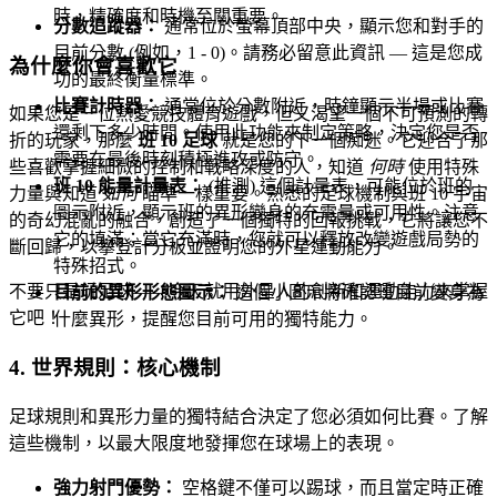
時，精確度和時機至關重要。
分數追蹤器：
通常位於螢幕頂部中央，顯示您和對手的
目前分數 (例如，1 - 0)。請務必留意此資訊 — 這是您成
為什麼你會喜歡它
功的最終衡量標準。
比賽計時器：
通常位於分數附近，時鐘顯示半場或比賽
如果您是一位熱愛競技體育遊戲，但又渴望一個不可預測的轉
還剩下多少時間。使用此功能來制定策略，決定您是否
折的玩家，那麼
班 10 足球
就是您的下一個痴迷。它迎合了那
需要在最後時刻積極進攻或防守。
些喜歡掌握細微的控制和戰略深度的人，知道
何時
使用特殊
班 10 能量計量表：
(推測) 這個計量表，可能位於班的
力量與知道
如何
瞄準一樣重要。熟悉的足球機制與班 10 宇宙
圖示附近，顯示班的異形變身的充電量或可用性。注意
的奇幻混亂的融合，創造了一個獨特的回報挑戰，它將讓您不
它的填滿；當它充滿時，您就可以釋放改變遊戲局勢的
斷回歸，以攀登計分板並證明您的外星運動能力。
特殊招式。
不要只是玩足球——今天就用外星人的創新和運動能力來掌握
目前的異形形態圖示：
這個小圖示將確認班目前變身為
它吧！
什麼異形，提醒您目前可用的獨特能力。
4. 世界規則：核心機制
足球規則和異形力量的獨特結合決定了您必須如何比賽。了解
這些機制，以最大限度地發揮您在球場上的表現。
強力射門優勢：
空格鍵不僅可以踢球，而且當定時正確