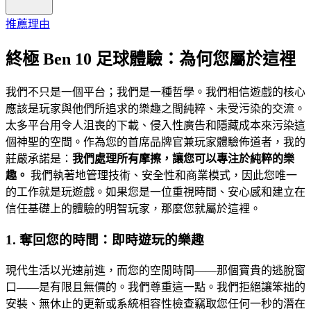
推薦理由
終極 Ben 10 足球體驗：為何您屬於這裡
我們不只是一個平台；我們是一種哲學。我們相信遊戲的核心
應該是玩家與他們所追求的樂趣之間純粹、未受污染的交流。
太多平台用令人沮喪的下載、侵入性廣告和隱藏成本來污染這
個神聖的空間。作為您的首席品牌官兼玩家體驗佈道者，我的
莊嚴承諾是：
我們處理所有摩擦，讓您可以專注於純粹的樂
趣。
我們執著地管理技術、安全性和商業模式，因此您唯一
的工作就是玩遊戲。如果您是一位重視時間、安心感和建立在
信任基礎上的體驗的明智玩家，那麼您就屬於這裡。
1. 奪回您的時間：即時遊玩的樂趣
現代生活以光速前進，而您的空閒時間——那個寶貴的逃脫窗
口——是有限且無價的。我們尊重這一點。我們拒絕讓笨拙的
安裝、無休止的更新或系統相容性檢查竊取您任何一秒的潛在