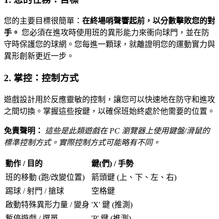
您的主要目標很簡單：
在終場哨聲響起前，以分數擊敗您的對
手。
您必須在進攻時使用班的異形能力來衝向球門，並在防
守時保護您的球網。您每進一顆球，就離證明您的運動實力與
異形創新更近一步。
2. 掌控：控制方式
遊戲設計用於反應靈敏的控制，讓您可以快速地在防守和進攻
之間切換。掌握這些按鍵，以確保班始終處於他需要的位置。
免責聲明：
這些是此類遊戲在 PC 瀏覽器上使用鍵盤/滑鼠的
標準控制方式。實際控制方式可能略有不同。
動作 / 目的
鍵(們) / 手勢
班的移動 (跑/改變位置)
箭頭鍵 (上、下、左、右)
踢球 / 射門 / 搶球
空格鍵
啟動特殊異形力量 / 變身
'X' 鍵 (推測)
暫停遊戲 / 選單
'P' 鍵 (推測)