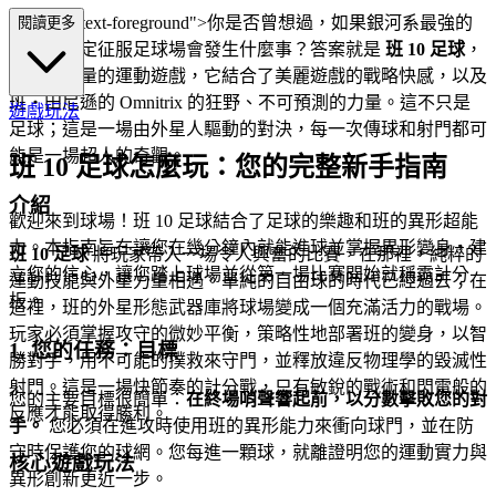
ss="mb-4 text-foreground">你是否曾想過，如果銀河系最強的
閱讀更多
變形者決定征服足球場會發生什麼事？答案就是
班 10 足球
，
一款高能量的運動遊戲，它結合了美麗遊戲的戰略快感，以及
班・田尼遜的 Omnitrix 的狂野、不可預測的力量。這不只是
遊戲玩法
足球；這是一場由外星人驅動的對決，每一次傳球和射門都可
能是一場超人的奇觀。
班 10 足球怎麼玩：您的完整新手指南
介紹
歡迎來到球場！班 10 足球結合了足球的樂趣和班的異形超能
力。本指南旨在讓您在幾分鐘內就能進球並掌握異形變身，建
班 10 足球
將玩家帶入一場令人興奮的比賽，在那裡，純粹的
立您的信心，讓您踏上球場並從第一場比賽開始就稱霸計分
運動技能與外星力量相遇。單純的自由球的時代已經過去；在
板。
這裡，班的外星形態武器庫將球場變成一個充滿活力的戰場。
玩家必須掌握攻守的微妙平衡，策略性地部署班的變身，以智
1. 您的任務：目標
勝對手，用不可能的撲救來守門，並釋放違反物理學的毀滅性
射門。這是一場快節奏的計分戰，只有敏銳的戰術和閃電般的
您的主要目標很簡單：
在終場哨聲響起前，以分數擊敗您的對
反應才能取得勝利。
手。
您必須在進攻時使用班的異形能力來衝向球門，並在防
守時保護您的球網。您每進一顆球，就離證明您的運動實力與
核心遊戲玩法
異形創新更近一步。