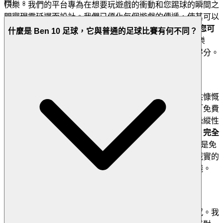
門）。
快樂。我們的平台專為在想要玩遊戲的衝動和您踢球的瞬間之
間實現零延遲而設計。我們已優化每個遊戲的傳遞，使其可以
立即進行。
這是我們的承諾：當您想玩 Ben 10 足球時，您可
什麼是 Ben 10 足球，它與普通的足球比賽有何不同？
以在幾秒鐘內進入遊戲。
沒有摩擦，只有純粹、直接的樂
趣。您點擊、您玩遊戲、您變身為外星英雄並立即開始得分。
2. 誠實的樂趣：零壓力承諾
信任是我們社群的基礎。我們相信真正的款待意味著提供慷慨
和透明的體驗。您永遠不必懷疑是否有陷阱、付費牆或「免費
試用」隱藏著強制性費用。我們拒絕將玩家視為錢包的操縱性
盈利模式。我們提供真正免費、高品質的遊戲生態系統。
完全
安心地深入 Ben 10 足球的每個級別和策略。
我們的平台是免
費的，而且永遠都是。沒有附加條件，沒有驚喜，只有誠實的
娛樂，讓您掌握外星人變身和運動能力，而無需花一分錢。
3. 安心暢玩：我們對公平與安全場地的承諾
對數據安全、惡意軟體或不公平遊戲的擔憂會破壞沉浸感。我