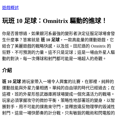
遊戲概述
玩班 10 足球：Omnitrix 驅動的進球！
你是否曾想過，如果銀河系最強的變形者決定征服足球場會發
生什麼事？答案就是
班 10 足球
，一款高能量的運動遊戲，它
結合了美麗遊戲的戰略快感，以及班・田尼遜的 Omnitrix 的
狂野、不可預測的力量。這不只是足球；這是一場由外星人驅
動的對決，每一次傳球和射門都可能是一場超人的奇觀。
介紹
班 10 足球
將玩家帶入一場令人興奮的比賽，在那裡，純粹的
運動技能與外星力量相遇。單純的自由球的時代已經過去；在
這裡，班的外星形態武器庫將球場變成一個充滿活力的戰場。
玩家必須掌握攻守的微妙平衡，策略性地部署班的變身，以智
勝對手，用不可能的撲救來守門，並釋放違反物理學的毀滅性
射門。這是一場快節奏的計分戰，只有敏銳的戰術和閃電般的