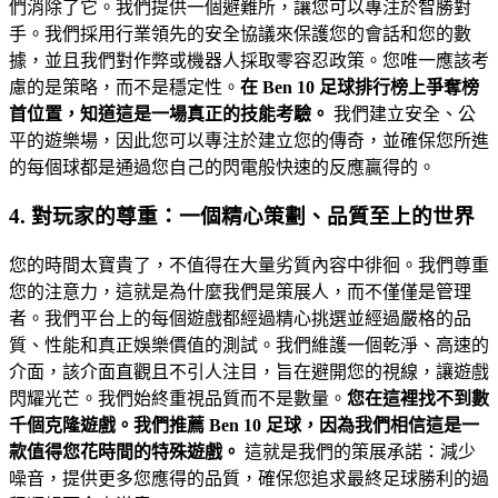
們消除了它。我們提供一個避難所，讓您可以專注於智勝對
手。我們採用行業領先的安全協議來保護您的會話和您的數
據，並且我們對作弊或機器人採取零容忍政策。您唯一應該考
慮的是策略，而不是穩定性。
在 Ben 10 足球排行榜上爭奪榜
首位置，知道這是一場真正的技能考驗。
我們建立安全、公
平的遊樂場，因此您可以專注於建立您的傳奇，並確保您所進
的每個球都是通過您自己的閃電般快速的反應贏得的。
4. 對玩家的尊重：一個精心策劃、品質至上的世界
您的時間太寶貴了，不值得在大量劣質內容中徘徊。我們尊重
您的注意力，這就是為什麼我們是策展人，而不僅僅是管理
者。我們平台上的每個遊戲都經過精心挑選並經過嚴格的品
質、性能和真正娛樂價值的測試。我們維護一個乾淨、高速的
介面，該介面直觀且不引人注目，旨在避開您的視線，讓遊戲
閃耀光芒。我們始終重視品質而不是數量。
您在這裡找不到數
千個克隆遊戲。我們推薦 Ben 10 足球，因為我們相信這是一
款值得您花時間的特殊遊戲。
這就是我們的策展承諾：減少
噪音，提供更多您應得的品質，確保您追求最終足球勝利的過