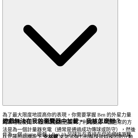
為了最大限度地提高你的表現，你需要掌握 Ben 的外星力量
遊戲無法在我的瀏覽器中加載。 我該怎麼辦？
的策略性使用！ 雖然遊戲描述提到了利用變身，但通常的方
法是為一個計量器充電（通常是通過成功傳球或防守），然後
作為一個 iframe 遊戲，Ben 10 足球旨在直接在您的網絡瀏覽
在正確的時機按下
空格鍵
來激活強力的踢球或特殊的防守動