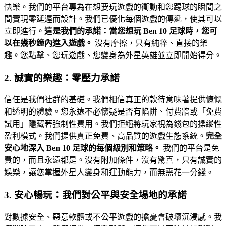
快樂。我們的平台專為在想要玩遊戲的衝動和您踢球的瞬間之
間實現零延遲而設計。我們已優化每個遊戲的傳遞，使其可以
立即進行。
這是我們的承諾：當您想玩 Ben 10 足球時，您可
以在幾秒鐘內進入遊戲。
沒有摩擦，只有純粹、直接的樂
趣。您點擊、您玩遊戲、您變身為外星英雄並立即開始得分。
2. 誠實的樂趣：零壓力承諾
信任是我們社群的基礎。我們相信真正的款待意味著提供慷慨
和透明的體驗。您永遠不必懷疑是否有陷阱、付費牆或「免費
試用」隱藏著強制性費用。我們拒絕將玩家視為錢包的操縱性
盈利模式。我們提供真正免費、高品質的遊戲生態系統。
完全
安心地深入 Ben 10 足球的每個級別和策略。
我們的平台是免
費的，而且永遠都是。沒有附加條件，沒有驚喜，只有誠實的
娛樂，讓您掌握外星人變身和運動能力，而無需花一分錢。
3. 安心暢玩：我們對公平與安全場地的承諾
對數據安全、惡意軟體或不公平遊戲的擔憂會破壞沉浸感。我