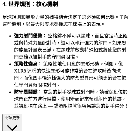
4. 世界規則：核心機制
足球規則和異形力量的獨特結合決定了您必須如何比賽。了解
這些機制，以最大限度地發揮您在球場上的表現。
強力射門優勢：
空格鍵不僅可以踢球，而且當定時正確
或與特殊力量配對時，還可以執行強力的射門。如果您
的能量計量表已滿，在踢球前啟動特殊招式將使您的射
門更難以被對手的守門員阻擋。
策略性變身：
策略性地使用班的異形形態。例如，像
XLR8 這樣的快速異形可能非常適合在進攻時衝向球
門，而像四手怪這樣強大的防禦型異形可能更適合在擔
任守門員時阻擋射門。
防守是關鍵：
當您的對手發球或射門時，請確保班位於
球門正前方進行阻擋。使用箭頭鍵來預測射門的軌跡，
並讓班擋在路上 — 錯過阻擋就很容易讓您的對手得分！
閱讀更多