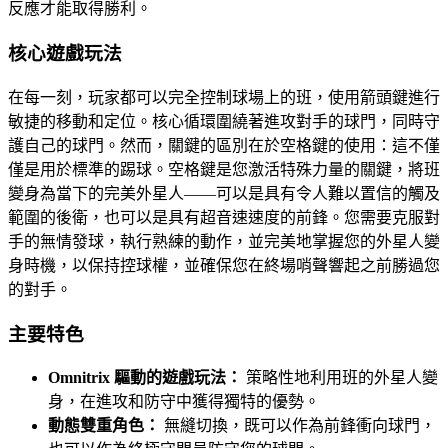
反應才能取得勝利。
核心遊戲玩法
在每一刻，玩家都可以完全控制球場上的班，使用箭頭鍵進行
敏捷的移動和定位。核心循環圍繞著進攻對手的球門，同時守
護自己的球門。然而，關鍵的區別在於空格鍵的使用：這不僅
僅是用於標準的踢球。空格鍵是您激活特殊力量的關鍵，將班
變身為當下的完美外星人——可以是具有令人難以置信的觸及
範圍的後衛，也可以是具有超音速速度的前鋒。您需要克服對
手的無情發球，執行熟練的動作，並完美地掌握您的外星人變
身時機，以保持控球權，並確保您在終場哨聲響起之前勝過您
的對手。
主要特色
Omnitrix 驅動的遊戲玩法：
策略性地利用班的外星人變
身，在進攻和防守中獲得獨特的優勢。
動態雙重角色：
無縫切換，既可以作為前鋒衝向球門，