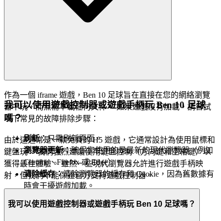
作為一個 iframe 遊戲，Ben 10 足球旨在直接在您的網絡瀏覽
我可以使用遊戲控制器或遊戲手柄玩 Ben 10 足球
器中玩，而無需下載任何文件。 如果遊戲沒有加載，請嘗試
嗎？
以下常見的故障排除步驟：
刷新：
只需刷新頁面。
由於這通常是一款免費的 H5 遊戲，它通常設計為使用鼠標和
瀏覽器更新：
確保您使用的是最新的現代瀏覽器（例如
鍵盤玩。 我們強烈建議使用鍵盤控制（方向鍵和空格鍵）以
Chrome、Firefox 或 Edge）。
獲得最佳體驗。 雖然一些現代瀏覽器允許進行遊戲手柄映
清除緩存：
清除瀏覽器的緩存和 Cookie，因為舊數據有
射，但我們不能保證官方支持遊戲控制器。
時會干擾遊戲加載。
檢查連接：
確保您的互聯網連接穩定。
我可以使用遊戲控制器或遊戲手柄玩 Ben 10 足球嗎？