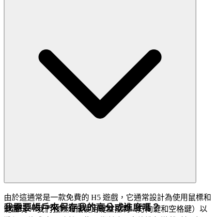
由於這通常是一款免費的 H5 遊戲，它通常設計為使用鼠標和
我需要帳戶來保存我的高分或進度嗎？
鍵盤玩。 我們強烈建議使用鍵盤控制（方向鍵和空格鍵）以