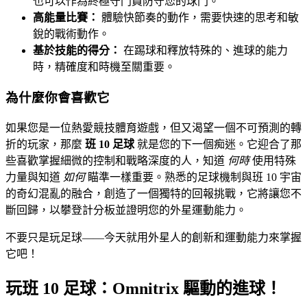
也可以作為終極守門員防守您的球門。
高能量比賽：
體驗快節奏的動作，需要快速的思考和敏
銳的戰術動作。
基於技能的得分：
在踢球和釋放特殊的、進球的能力
時，精確度和時機至關重要。
為什麼你會喜歡它
如果您是一位熱愛競技體育遊戲，但又渴望一個不可預測的轉
折的玩家，那麼
班 10 足球
就是您的下一個痴迷。它迎合了那
些喜歡掌握細微的控制和戰略深度的人，知道
何時
使用特殊
力量與知道
如何
瞄準一樣重要。熟悉的足球機制與班 10 宇宙
的奇幻混亂的融合，創造了一個獨特的回報挑戰，它將讓您不
斷回歸，以攀登計分板並證明您的外星運動能力。
不要只是玩足球——今天就用外星人的創新和運動能力來掌握
它吧！
玩班 10 足球：Omnitrix 驅動的進球！