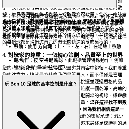
們消除了它。我們提供一個避難所，讓您可以專注於智勝對
手。我們採用行業領先的安全協議來保護您的會話和您的數
據，並且我們對作弊或機器人採取零容忍政策。您唯一應該考
Ben 10 足球是傳統足球遊戲玩法與 Ben Tennyson 的外星人變
慮的是策略，而不是穩定性。
在 Ben 10 足球排行榜上爭奪榜
玩 Ben 10 足球的基本控制是什麼？
身獨特力量的刺激結合！ 核心目標是在終場哨聲響起前擊敗
首位置，知道這是一場真正的技能考驗。
我們建立安全、公
你的對手。 你將控制 Ben 的動作，使用空格鍵踢球和釋放特
基本控制很簡單：
平的遊樂場，因此您可以專注於建立您的傳奇，並確保您所進
殊能力，並策略性地管理進攻（得分）和防守（守護你的球
的每個球都是通過您自己的閃電般快速的反應贏得的。
門）。
移動：
使用
方向鍵
（上、下、左、右）在場地上移動
Ben。
4. 對玩家的尊重：一個精心策劃、品質至上的世界
踢/動作：
按
空格鍵
踢球。此鍵還管理特殊動作，例如
釋放外星力量或進行防守。
您的時間太寶貴了，不值得在大量劣質內容中徘徊。我們尊重
您的注意力，這就是為什麼我們是策展人，而不僅僅是管理
者。我們平台上的每個遊戲都經過精心挑選並經過嚴格的品
玩 Ben 10 足球的基本控制是什麼？
質、性能和真正娛樂價值的測試。我們維護一個乾淨、高速的
介面，該介面直觀且不引人注目，旨在避開您的視線，讓遊戲
閃耀光芒。我們始終重視品質而不是數量。
您在這裡找不到數
千個克隆遊戲。我們推薦 Ben 10 足球，因為我們相信這是一
款值得您花時間的特殊遊戲。
這就是我們的策展承諾：減少
噪音，提供更多您應得的品質，確保您追求最終足球勝利的過