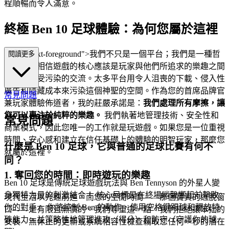
程順暢而令人滿意。
終極 Ben 10 足球體驗：為何您屬於這裡
="mb-4 text-foreground">我們不只是一個平台；我們是一種哲
閱讀更多
學。我們相信遊戲的核心應該是玩家與他們所追求的樂趣之間
純粹、未受污染的交流。太多平台用令人沮喪的下載、侵入性
廣告和隱藏成本來污染這個神聖的空間。作為您的首席品牌官
常見問題
兼玩家體驗佈道者，我的莊嚴承諾是：
我們處理所有摩擦，讓
您可以專注於純粹的樂趣。
我們執著地管理技術、安全性和
常見問題
商業模式，因此您唯一的工作就是玩遊戲。如果您是一位重視
時間、安心感和建立在信任基礎上的體驗的明智玩家，那麼您
什麼是 Ben 10 足球，它與普通的足球比賽有何不
就屬於這裡。
同？
1. 奪回您的時間：即時遊玩的樂趣
Ben 10 足球是傳統足球遊戲玩法與 Ben Tennyson 的外星人變
身獨特力量的刺激結合！ 核心目標是在終場哨聲響起前擊敗
現代生活以光速前進，而您的空閒時間——那個寶貴的逃脫窗
你的對手。 你將控制 Ben 的動作，使用空格鍵踢球和釋放特
口——是有限且無價的。我們尊重這一點。我們拒絕讓笨拙的
殊能力，並策略性地管理進攻（得分）和防守（守護你的球
安裝、無休止的更新或系統相容性檢查竊取您任何一秒的潛在