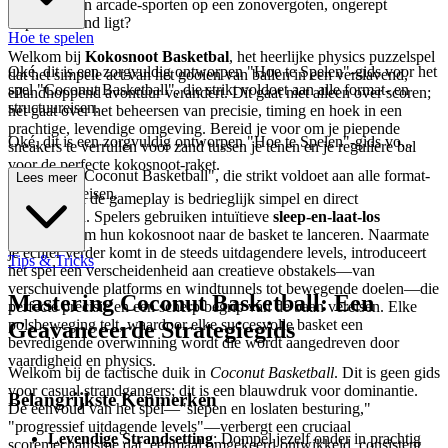
toekomst van arcade-sporten op een zonovergoten, ongerept
tropisch strand ligt?
Hoe te spelen
Welkom bij
Kokosnoot Basketbal
, het heerlijke physics puzzelspel
Oké, dit is een zorgvuldig ontworpen "Hoe te Spelen"-gids voor het
dat het simpele act van het gooien van ballen in een verslavend,
spel "Coconut Basketball", die strikt voldoet aan alle format- en
eilandhoppend avontuur verandert. Dit gaat niet alleen over scoren;
structuureisen.
het gaat over het beheersen van precisie, timing en hoek in een
prachtige, levendige omgeving. Bereid je voor om je piepende
Oké, dit is een zorgvuldig ontworpen "Hoe te Spelen"-gids vo...
sneakers te verruilen voor zand tussen je tenen en je reguliere bal
voor de perfecte kokosnoot-raket.
or het spel "Coconut Basketball", die strikt voldoet aan alle format-
Lees meer
en structuureisen.
De kern van de gameplay is bedrieglijk simpel en direct
bevredigend. Spelers gebruiken intuïtieve
sleep-en-laat-los
besturing
om hun kokosnoot naar de basket te lanceren. Naarmate
je echter verder komt in de steeds uitdagendere levels, introduceert
Tips & Tricks
het spel een verscheidenheid aan creatieve obstakels—van
verschuivende platforms en windtunnels tot bewegende doelen—die
Mastering Coconut Basketball: Een
perfecte precisie en een scherp begrip van de baan vereisen. Elke
polsbeweging telt, waardoor elke succesvolle basket een
Geavanceerde Strategiegids
bevredigende overwinning wordt die wordt aangedreven door
vaardigheid en physics.
Welkom bij de tactische duik in
Coconut Basketball
. Dit is geen gids
voor casual strandgangers; dit is een blauwdruk voor dominantie.
Belangrijkste Kenmerken
De eenvoud van het spel—"slepen en loslaten besturing,"
"progressief uitdagende levels"—verbergt een cruciaal
Levendige Strandsetting
: Dompel jezelf onder in prachtig
scoremechanisme dat, eenmaal omgekeerd ontwikkeld, consistent