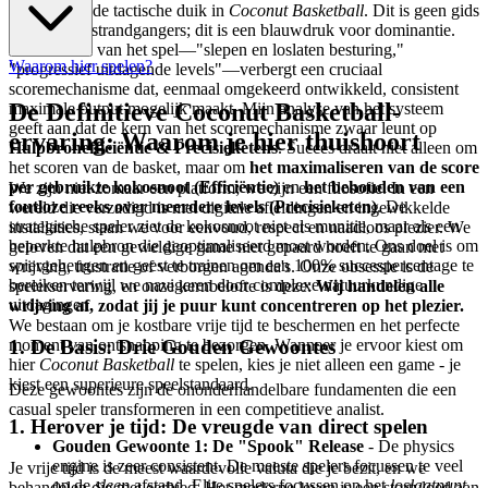
Welkom bij de tactische duik in
Coconut Basketball
. Dit is geen gids
voor casual strandgangers; dit is een blauwdruk voor dominantie.
De eenvoud van het spel—"slepen en loslaten besturing,"
Waarom hier spelen?
"progressief uitdagende levels"—verbergt een cruciaal
scoremechanisme dat, eenmaal omgekeerd ontwikkeld, consistent
De Definitieve Coconut Basketball-
maximale output mogelijk maakt. Mijn analyse van het systeem
geeft aan dat de kern van het scoremechanisme zwaar leunt op
ervaring: Waarom je hier thuishoort
Hulpbronefficiëntie & Precisieketens
. Succes draait niet alleen om
het scoren van de basket, maar om
het maximaliseren van de score
per gebruikte kokosnoot (Efficiëntie)
en
het behouden van een
We zijn niet zomaar een platform; we zijn een filosofie. In een
foutloze reeks over meerdere levels (Precisieketen)
. De
wereld die verzadigd is met digitale afleidingen en ingewikkelde
strategische speler ziet de kokosnoot niet als munitie, maar als een
installaties, staan we voor eenvoud, respect en naadloos plezier. We
beperkte hulpbron die geoptimaliseerd moet worden. Ons doel is om
geloven dat een geweldige game niet gepaard hoeft te gaan met
spiergeheugen en geest te trainen om een 100% succespercentage te
wrijving, frustratie of verborgen agenda's. Onze obsessie is de
bereiken terwijl we navigeren door complexe natuurkundige
spelerservaring, en onze kernbelofte is deze:
Wij handelen alle
uitdagingen.
wrijving af, zodat jij je puur kunt concentreren op het plezier.
We bestaan om je kostbare vrije tijd te beschermen en het perfecte
1. De Basis: Drie Gouden Gewoontes
moment van ontsnapping te bezorgen. Wanneer je ervoor kiest om
hier
Coconut Basketball
te spelen, kies je niet alleen een game - je
kiest een superieure speelstandaard.
Deze gewoontes zijn de ononderhandelbare fundamenten die een
casual speler transformeren in een competitieve analist.
1. Herover je tijd: De vreugde van direct spelen
Gouden Gewoonte 1: De "Spook" Release
- De physics
engine is zeer consistent. De meeste spelers focussen te veel
Je vrije tijd is de meest waardevolle valuta die je bezit, en we
op de
sleep
afstand. Elite spelers focussen op het
loslaatpunt
.
behandelen die met eerbied. Het moderne leven is een stortvloed aan