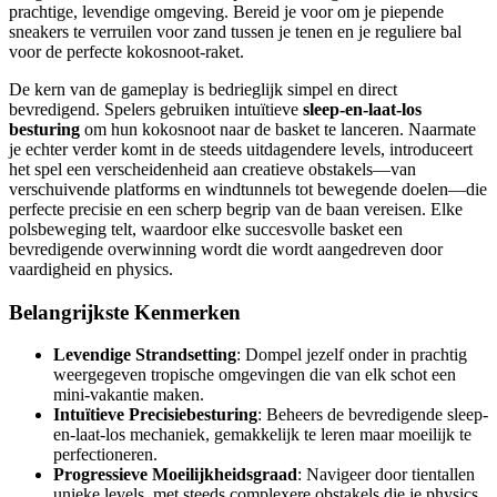
prachtige, levendige omgeving. Bereid je voor om je piepende
sneakers te verruilen voor zand tussen je tenen en je reguliere bal
voor de perfecte kokosnoot-raket.
De kern van de gameplay is bedrieglijk simpel en direct
bevredigend. Spelers gebruiken intuïtieve
sleep-en-laat-los
besturing
om hun kokosnoot naar de basket te lanceren. Naarmate
je echter verder komt in de steeds uitdagendere levels, introduceert
het spel een verscheidenheid aan creatieve obstakels—van
verschuivende platforms en windtunnels tot bewegende doelen—die
perfecte precisie en een scherp begrip van de baan vereisen. Elke
polsbeweging telt, waardoor elke succesvolle basket een
bevredigende overwinning wordt die wordt aangedreven door
vaardigheid en physics.
Belangrijkste Kenmerken
Levendige Strandsetting
: Dompel jezelf onder in prachtig
weergegeven tropische omgevingen die van elk schot een
mini-vakantie maken.
Intuïtieve Precisiebesturing
: Beheers de bevredigende sleep-
en-laat-los mechaniek, gemakkelijk te leren maar moeilijk te
perfectioneren.
Progressieve Moeilijkheidsgraad
: Navigeer door tientallen
unieke levels, met steeds complexere obstakels die je physics