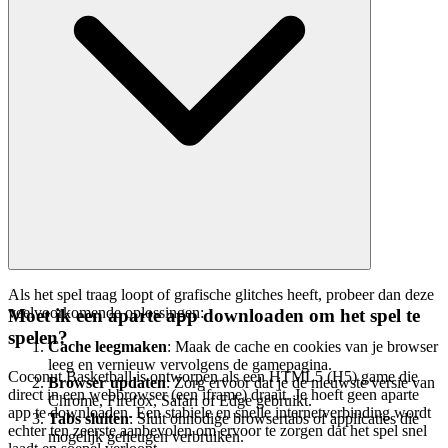
Als het spel traag loopt of grafische glitches heeft, probeer dan deze
veelvoorkomende oplossingen:
Moet ik een aparte app downloaden om het spel te
spelen?
Cache leegmaken
: Maak de cache en cookies van je browser
leeg en vernieuw vervolgens de gamepagina.
Coconut Basketball is ontworpen als een HTML5 (H5) game die
Browser updaten
: Zorg ervoor dat je de nieuwste versie van
direct in een webbrowser (een iframe) draait. Je hoeft geen aparte
Chrome, Firefox, Safari of Edge gebruikt.
app te downloaden. Een stabiele en snelle internetverbinding wordt
Tabs sluiten
: Sluit onnodige browsertabs of applicaties die
echter ten zeerste aanbevolen om ervoor te zorgen dat het spel snel
mogelijk geheugen verbruiken.