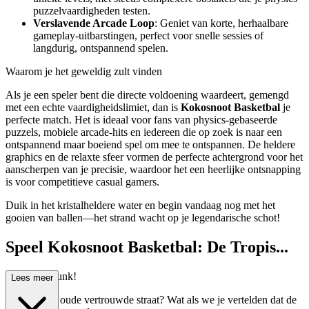
puzzelvaardigheden testen.
Verslavende Arcade Loop
: Geniet van korte, herhaalbare
gameplay-uitbarstingen, perfect voor snelle sessies of
langdurig, ontspannend spelen.
Waarom je het geweldig zult vinden
Als je een speler bent die directe voldoening waardeert, gemengd
met een echte vaardigheidslimiet, dan is
Kokosnoot Basketbal
je
perfecte match. Het is ideaal voor fans van physics-gebaseerde
puzzels, mobiele arcade-hits en iedereen die op zoek is naar een
ontspannend maar boeiend spel om mee te ontspannen. De heldere
graphics en de relaxte sfeer vormen de perfecte achtergrond voor het
aanscherpen van je precisie, waardoor het een heerlijke ontsnapping
is voor competitieve casual gamers.
Duik in het kristalheldere water en begin vandaag nog met het
gooien van ballen—het strand wacht op je legendarische schot!
Speel Kokosnoot Basketbal: De Tropis...
che Slam Dunk!
Lees meer
Moe van de oude vertrouwde straat? Wat als we je vertelden dat de