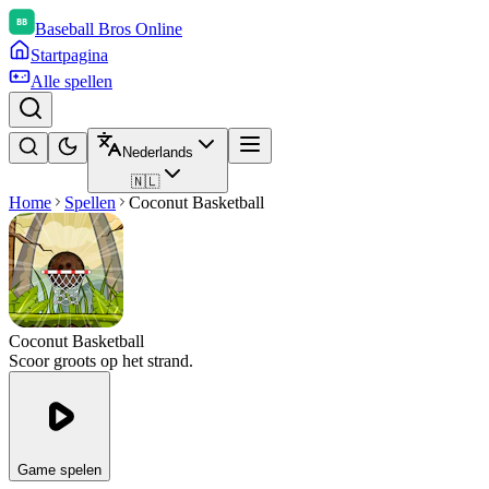
Baseball Bros Online
Startpagina
Alle spellen
Nederlands
🇳🇱
Home
Spellen
Coconut Basketball
Coconut Basketball
Scoor groots op het strand.
Game spelen