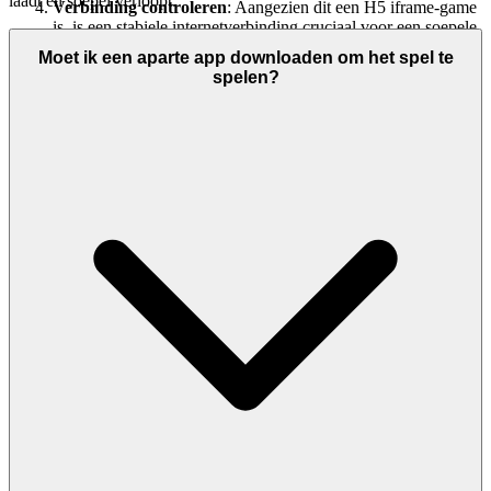
laadt en soepel verloopt.
Verbinding controleren
: Aangezien dit een H5 iframe-game
is, is een stabiele internetverbinding cruciaal voor een soepele
laadtijd.
Moet ik een aparte app downloaden om het spel te
spelen?