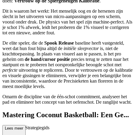
doen:
Vertrouw op de Spiergeheugen Kalibratie
.
Dit is waarom het werkt: Het menselijk oog en de hersenen zijn
slecht in het uitvoeren van micro-aanpassingen op een scherm,
vooral onder druk. De physics van het spel zijn machine-perfect. Als
je schot 1% afweek, leidt het proberen die 1% visueel te corrigeren
tot een nieuwe, andere fout.
De elite speler, die de
Spook Release
baseline heeft vastgesteld,
weet dat hun fout bijna altijd de
initiële sleepvector
is, niet de
krachttoepassing. In plaats van visueel aan te passen, is het pro
geheim om
de hand/cursor positie
precies terug te zetten naar het
startpunt en te proberen het oorspronkelijke beoogde schot met
perfecte
uitvoering te repliceren. Door te vertrouwen op de kalibratie
en visuele gissingen te elimineren, verwijder je een belangrijke bron
van inconsistentie, waardoor de Precisieketen kan floreren in de
meest moeilijke levels.
Omarm de discipline van de één-schot commitment, analyseer het
pad en elimineer het concept van het oefenschot. De ranglijst wacht.
Mastering Coconut Basketball: Een Ge...
avanceerde Strategiegids
Lees meer