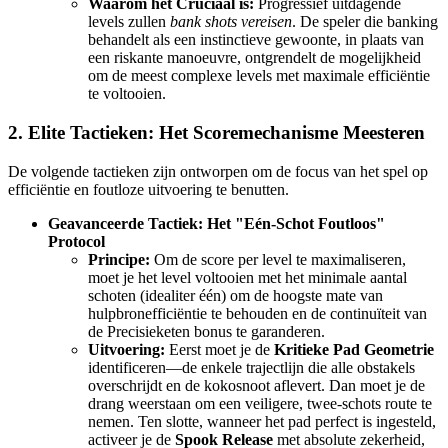
Waarom het Cruciaal is:
Progressief uitdagende
levels zullen
bank shots
vereisen
. De speler die banking
behandelt als een instinctieve gewoonte, in plaats van
een riskante manoeuvre, ontgrendelt de mogelijkheid
om de meest complexe levels met maximale efficiëntie
te voltooien.
2. Elite Tactieken: Het Scoremechanisme Meesteren
De volgende tactieken zijn ontworpen om de focus van het spel op
efficiëntie en foutloze uitvoering te benutten.
Geavanceerde Tactiek: Het "Eén-Schot Foutloos"
Protocol
Principe:
Om de score per level te maximaliseren,
moet je het level voltooien met het minimale aantal
schoten (idealiter één) om de hoogste mate van
hulpbronefficiëntie te behouden en de continuïteit van
de Precisieketen bonus te garanderen.
Uitvoering:
Eerst moet je de
Kritieke Pad Geometrie
identificeren—de enkele trajectlijn die alle obstakels
overschrijdt en de kokosnoot aflevert. Dan moet je de
drang weerstaan om een veiligere, twee-schots route te
nemen. Ten slotte, wanneer het pad perfect is ingesteld,
activeer je de
Spook Release
met absolute zekerheid,