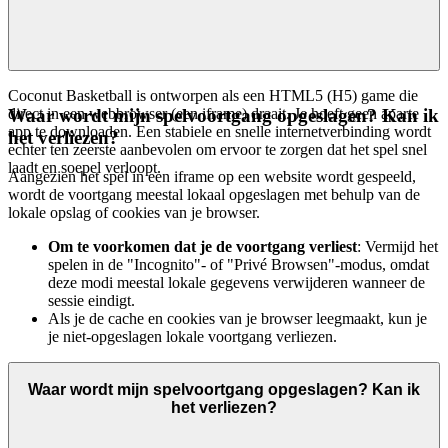
Coconut Basketball is ontworpen als een HTML5 (H5) game die
direct in een webbrowser (een iframe) draait. Je hoeft geen aparte
Waar wordt mijn spelvoortgang opgeslagen? Kan ik
app te downloaden. Een stabiele en snelle internetverbinding wordt
het verliezen?
echter ten zeerste aanbevolen om ervoor te zorgen dat het spel snel
laadt en soepel verloopt.
Aangezien het spel in een iframe op een website wordt gespeeld,
wordt de voortgang meestal lokaal opgeslagen met behulp van de
lokale opslag of cookies van je browser.
Om te voorkomen dat je de voortgang verliest
: Vermijd het
spelen in de "Incognito"- of "Privé Browsen"-modus, omdat
deze modi meestal lokale gegevens verwijderen wanneer de
sessie eindigt.
Als je de cache en cookies van je browser leegmaakt, kun je
je niet-opgeslagen lokale voortgang verliezen.
Waar wordt mijn spelvoortgang opgeslagen? Kan ik
het verliezen?