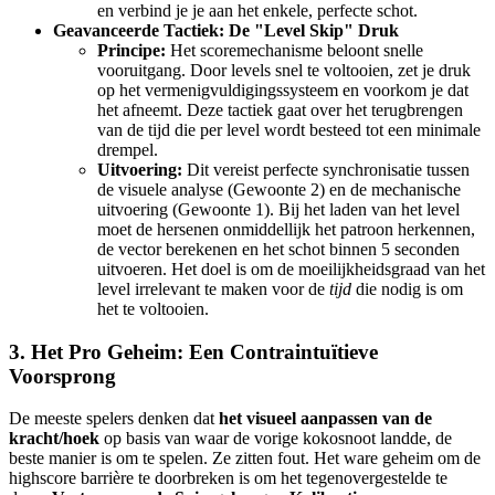
en verbind je je aan het enkele, perfecte schot.
Geavanceerde Tactiek: De "Level Skip" Druk
Principe:
Het scoremechanisme beloont snelle
vooruitgang. Door levels snel te voltooien, zet je druk
op het vermenigvuldigingssysteem en voorkom je dat
het afneemt. Deze tactiek gaat over het terugbrengen
van de tijd die per level wordt besteed tot een minimale
drempel.
Uitvoering:
Dit vereist perfecte synchronisatie tussen
de visuele analyse (Gewoonte 2) en de mechanische
uitvoering (Gewoonte 1). Bij het laden van het level
moet de hersenen onmiddellijk het patroon herkennen,
de vector berekenen en het schot binnen 5 seconden
uitvoeren. Het doel is om de moeilijkheidsgraad van het
level irrelevant te maken voor de
tijd
die nodig is om
het te voltooien.
3. Het Pro Geheim: Een Contraintuïtieve
Voorsprong
De meeste spelers denken dat
het visueel aanpassen van de
kracht/hoek
op basis van waar de vorige kokosnoot landde, de
beste manier is om te spelen. Ze zitten fout. Het ware geheim om de
highscore barrière te doorbreken is om het tegenovergestelde te