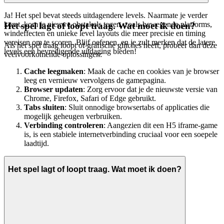
Ja! Het spel bevat steeds uitdagendere levels. Naarmate je verder
komt, kom je nieuwe obstakels tegen, zoals bewegende platforms,
Het spel lagt of loopt traag. Wat moet ik doen?
windeffecten en unieke level layouts die meer precisie en timing
vereisen om te scoren. Blijf oefenen, en je zult merken dat de latere
Als het spel traag loopt of grafische glitches heeft, probeer dan deze
levels een bevredigende uitdaging bieden!
veelvoorkomende oplossingen:
Cache leegmaken
: Maak de cache en cookies van je browser
leeg en vernieuw vervolgens de gamepagina.
Browser updaten
: Zorg ervoor dat je de nieuwste versie van
Chrome, Firefox, Safari of Edge gebruikt.
Tabs sluiten
: Sluit onnodige browsertabs of applicaties die
mogelijk geheugen verbruiken.
Verbinding controleren
: Aangezien dit een H5 iframe-game
is, is een stabiele internetverbinding cruciaal voor een soepele
laadtijd.
Het spel lagt of loopt traag. Wat moet ik doen?