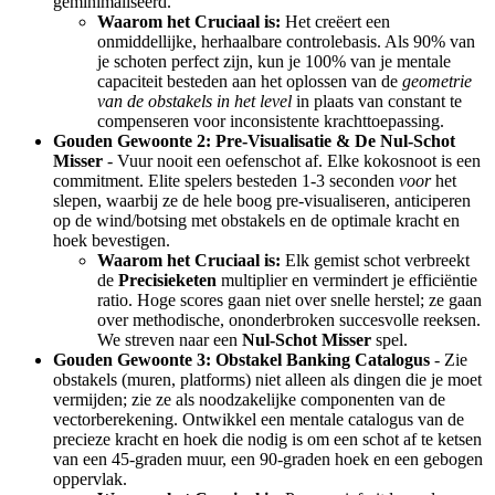
geminimaliseerd.
Waarom het Cruciaal is:
Het creëert een
onmiddellijke, herhaalbare controlebasis. Als 90% van
je schoten perfect zijn, kun je 100% van je mentale
capaciteit besteden aan het oplossen van de
geometrie
van de obstakels in het level
in plaats van constant te
compenseren voor inconsistente krachttoepassing.
Gouden Gewoonte 2: Pre-Visualisatie & De Nul-Schot
Misser
- Vuur nooit een oefenschot af. Elke kokosnoot is een
commitment. Elite spelers besteden 1-3 seconden
voor
het
slepen, waarbij ze de hele boog pre-visualiseren, anticiperen
op de wind/botsing met obstakels en de optimale kracht en
hoek bevestigen.
Waarom het Cruciaal is:
Elk gemist schot verbreekt
de
Precisieketen
multiplier en vermindert je efficiëntie
ratio. Hoge scores gaan niet over snelle herstel; ze gaan
over methodische, ononderbroken succesvolle reeksen.
We streven naar een
Nul-Schot Misser
spel.
Gouden Gewoonte 3: Obstakel Banking Catalogus
- Zie
obstakels (muren, platforms) niet alleen als dingen die je moet
vermijden; zie ze als noodzakelijke componenten van de
vectorberekening. Ontwikkel een mentale catalogus van de
precieze kracht en hoek die nodig is om een schot af te ketsen
van een 45-graden muur, een 90-graden hoek en een gebogen
oppervlak.