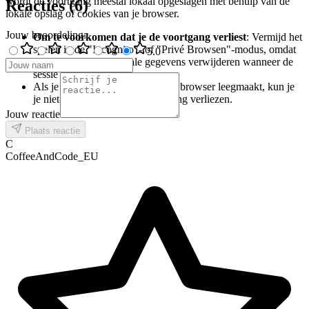
wordt de voortgang meestal lokaal opgeslagen met behulp van de
Reacties
(
6
)
lokale opslag of cookies van je browser.
Jouw beoordeling
:
Om te voorkomen dat je de voortgang verliest
: Vermijd het
spelen in de "Incognito"- of "Privé Browsen"-modus, omdat
5
.0
deze modi meestal lokale gegevens verwijderen wanneer de
sessie eindigt.
Als je de cache en cookies van je browser leegmaakt, kun je
je niet-opgeslagen lokale voortgang verliezen.
Jouw reactie
Plaats reactie
C
CoffeeAndCode_EU