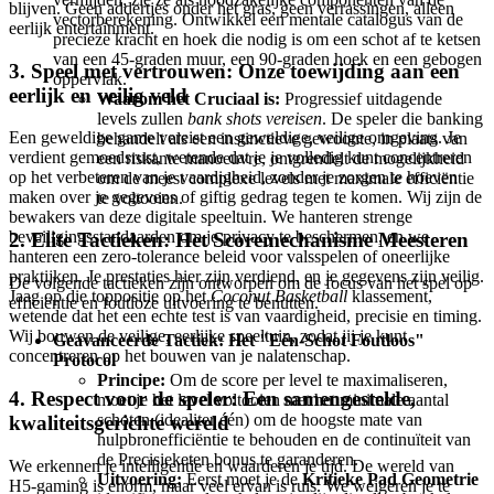
blijven. Geen addertjes onder het gras, geen verrassingen, alleen
vectorberekening. Ontwikkel een mentale catalogus van de
eerlijk entertainment.
precieze kracht en hoek die nodig is om een schot af te ketsen
van een 45-graden muur, een 90-graden hoek en een gebogen
3. Speel met vertrouwen: Onze toewijding aan een
oppervlak.
eerlijk en veilig veld
Waarom het Cruciaal is:
Progressief uitdagende
levels zullen
bank shots
vereisen
. De speler die banking
Een geweldige game vereist een geweldige, veilige omgeving. Je
behandelt als een instinctieve gewoonte, in plaats van
verdient gemoedsrust, wetende dat je je volledig kunt concentreren
een riskante manoeuvre, ontgrendelt de mogelijkheid
op het verbeteren van je vaardigheid, zonder je zorgen te hoeven
om de meest complexe levels met maximale efficiëntie
maken over je gegevens of giftig gedrag tegen te komen. Wij zijn de
te voltooien.
bewakers van deze digitale speeltuin. We hanteren strenge
beveiligingsstandaarden om je privacy te beschermen, en we
2. Elite Tactieken: Het Scoremechanisme Meesteren
hanteren een zero-tolerance beleid voor valsspelen of oneerlijke
praktijken. Je prestaties hier zijn verdiend, en je gegevens zijn veilig.
De volgende tactieken zijn ontworpen om de focus van het spel op
Jaag op die toppositie op het
Coconut Basketball
klassement,
efficiëntie en foutloze uitvoering te benutten.
wetende dat het een echte test is van vaardigheid, precisie en timing.
Wij bouwen de veilige, eerlijke speeltuin, zodat jij je kunt
Geavanceerde Tactiek: Het "Eén-Schot Foutloos"
concentreren op het bouwen van je nalatenschap.
Protocol
Principe:
Om de score per level te maximaliseren,
4. Respect voor de speler: Een samengestelde,
moet je het level voltooien met het minimale aantal
schoten (idealiter één) om de hoogste mate van
kwaliteitsgerichte wereld
hulpbronefficiëntie te behouden en de continuïteit van
de Precisieketen bonus te garanderen.
We erkennen je intelligentie en waarderen je tijd. De wereld van
Uitvoering:
Eerst moet je de
Kritieke Pad Geometrie
H5-gaming is enorm, maar veel ervan is ruis. We weigeren je te