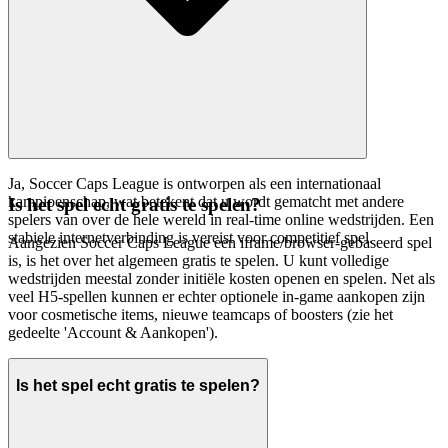
Ja, Soccer Caps League is ontworpen als een internationaal
kampioenschap, wat betekent dat u wordt gematcht met andere
Is het spel echt gratis te spelen?
spelers van over de hele wereld in real-time online wedstrijden. Een
stabiele internetverbinding is vereist voor competitief spel.
Aangezien Soccer Caps League een iframe/browser-gebaseerd spel
is, is het over het algemeen gratis te spelen. U kunt volledige
wedstrijden meestal zonder initiële kosten openen en spelen. Net als
veel H5-spellen kunnen er echter optionele in-game aankopen zijn
voor cosmetische items, nieuwe teamcaps of boosters (zie het
gedeelte 'Account & Aankopen').
Is het spel echt gratis te spelen?