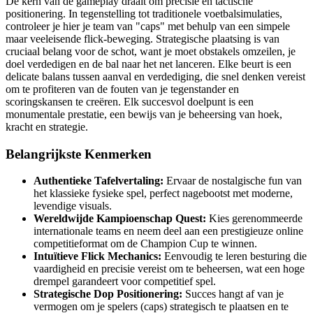
De kern van de gameplay draait om precisie en tactische
positionering. In tegenstelling tot traditionele voetbalsimulaties,
controleer je hier je team van "caps" met behulp van een simpele
maar veeleisende flick-beweging. Strategische plaatsing is van
cruciaal belang voor de schot, want je moet obstakels omzeilen, je
doel verdedigen en de bal naar het net lanceren. Elke beurt is een
delicate balans tussen aanval en verdediging, die snel denken vereist
om te profiteren van de fouten van je tegenstander en
scoringskansen te creëren. Elk succesvol doelpunt is een
monumentale prestatie, een bewijs van je beheersing van hoek,
kracht en strategie.
Belangrijkste Kenmerken
Authentieke Tafelvertaling:
Ervaar de nostalgische fun van
het klassieke fysieke spel, perfect nagebootst met moderne,
levendige visuals.
Wereldwijde Kampioenschap Quest:
Kies gerenommeerde
internationale teams en neem deel aan een prestigieuze online
competitieformat om de Champion Cup te winnen.
Intuïtieve Flick Mechanics:
Eenvoudig te leren besturing die
vaardigheid en precisie vereist om te beheersen, wat een hoge
drempel garandeert voor competitief spel.
Strategische Dop Positionering:
Succes hangt af van je
vermogen om je spelers (caps) strategisch te plaatsen en te