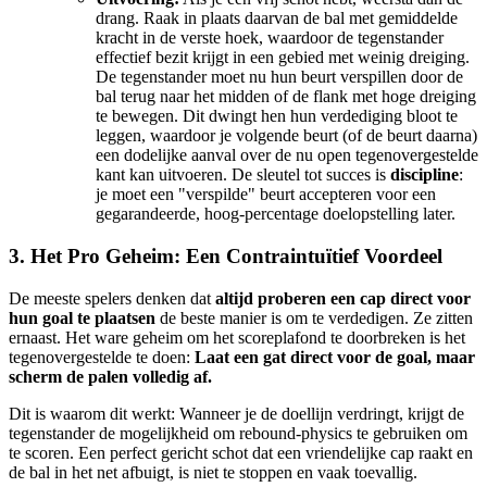
drang. Raak in plaats daarvan de bal met gemiddelde
kracht in de verste hoek, waardoor de tegenstander
effectief bezit krijgt in een gebied met weinig dreiging.
De tegenstander moet nu hun beurt verspillen door de
bal terug naar het midden of de flank met hoge dreiging
te bewegen. Dit dwingt hen hun verdediging bloot te
leggen, waardoor je volgende beurt (of de beurt daarna)
een dodelijke aanval over de nu open tegenovergestelde
kant kan uitvoeren. De sleutel tot succes is
discipline
:
je moet een "verspilde" beurt accepteren voor een
gegarandeerde, hoog-percentage doelopstelling later.
3. Het Pro Geheim: Een Contraintuïtief Voordeel
De meeste spelers denken dat
altijd proberen een cap direct voor
hun goal te plaatsen
de beste manier is om te verdedigen. Ze zitten
ernaast. Het ware geheim om het scoreplafond te doorbreken is het
tegenovergestelde te doen:
Laat een gat direct voor de goal, maar
scherm de palen volledig af.
Dit is waarom dit werkt: Wanneer je de doellijn verdringt, krijgt de
tegenstander de mogelijkheid om rebound-physics te gebruiken om
te scoren. Een perfect gericht schot dat een vriendelijke cap raakt en
de bal in het net afbuigt, is niet te stoppen en vaak toevallig.