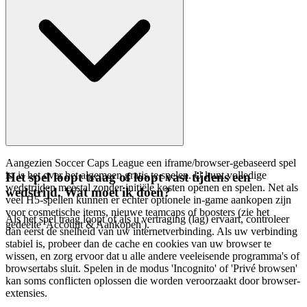
Aangezien Soccer Caps League een iframe/browser-gebaseerd spel
is, is het over het algemeen gratis te spelen. U kunt volledige
Het spel loopt traag of loopt vast tijdens een
wedstrijden meestal zonder initiële kosten openen en spelen. Net als
wedstrijd. Wat moet ik doen?
veel H5-spellen kunnen er echter optionele in-game aankopen zijn
voor cosmetische items, nieuwe teamcaps of boosters (zie het
Als het spel traag loopt of als u vertraging (lag) ervaart, controleer
gedeelte 'Account & Aankopen').
dan eerst de snelheid van uw internetverbinding. Als uw verbinding
stabiel is, probeer dan de cache en cookies van uw browser te
wissen, en zorg ervoor dat u alle andere veeleisende programma's of
browsertabs sluit. Spelen in de modus 'Incognito' of 'Privé browsen'
kan soms conflicten oplossen die worden veroorzaakt door browser-
extensies.