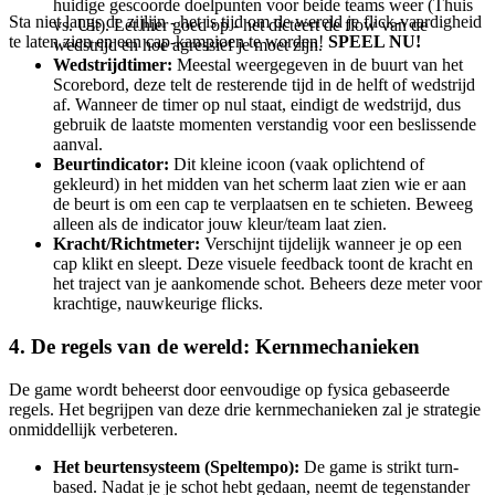
huidige gescoorde doelpunten voor beide teams weer (Thuis
Sta niet langs de zijlijn - het is tijd om de wereld je flick-vaardigheid
vs. Uit). Let hier goed op - het dicteert de flow van de
te laten zien en een cap-kampioen te worden!
SPEEL NU!
wedstrijd en hoe agressief je moet zijn.
Wedstrijdtimer:
Meestal weergegeven in de buurt van het
Scorebord, deze telt de resterende tijd in de helft of wedstrijd
af. Wanneer de timer op nul staat, eindigt de wedstrijd, dus
gebruik de laatste momenten verstandig voor een beslissende
aanval.
Beurtindicator:
Dit kleine icoon (vaak oplichtend of
gekleurd) in het midden van het scherm laat zien wie er aan
de beurt is om een cap te verplaatsen en te schieten. Beweeg
alleen als de indicator jouw kleur/team laat zien.
Kracht/Richtmeter:
Verschijnt tijdelijk wanneer je op een
cap klikt en sleept. Deze visuele feedback toont de kracht en
het traject van je aankomende schot. Beheers deze meter voor
krachtige, nauwkeurige flicks.
4. De regels van de wereld: Kernmechanieken
De game wordt beheerst door eenvoudige op fysica gebaseerde
regels. Het begrijpen van deze drie kernmechanieken zal je strategie
onmiddellijk verbeteren.
Het beurtensysteem (Speltempo):
De game is strikt turn-
based. Nadat je je schot hebt gedaan, neemt de tegenstander