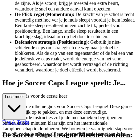
de zijne. Als je scoort, krijg je meestal een extra beurt,
waardoor je snel een andere aanval kunt opzetten.
De Flick-regel (Momentum):
De kracht van je schot is recht
evenredig met hoe ver je je muis sleept voordat je hem loslaat.
Een korte sleep resulteert in een zachte tik, perfect voor
positionering. Een lange, snelle sleep resulteert in een
krachtige slag, ideaal om op het doel te schieten.
Defensieve strategie (Positionering):
Gebruik je niet-
schietende caps om strategisch de weg naar je doel te
blokkeren. Als de cap van een tegenstander of de bal een van
je defensieve caps raakt, wordt de energie van het schot
geabsorbeerd, waardoor het wordt vertraagd of de richting
verandert, waardoor je doel effectief wordt beschermd.
Hoe je Soccer Caps League speelt: Je...
complete gids voor de eerste keer
Lees meer
Welkom bij de ultieme gids voor Soccer Caps League! Deze game
is gemakkelijk op te pakken, en met deze eenvoudige,
gestructureerde instructies zul je de mechanieken begrijpen en
Tips & Tricks
binnen enkele minuten klaar zijn om het internationale
kampioenschap te domineren. We bouwen je vaardigheid stap voor
De Soccer Caps League Meester worden:
stap op, zodat je meteen als een doorgewinterde kampioen kunt