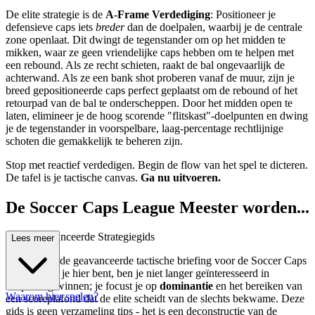
De elite strategie is de
A-Frame Verdediging
: Positioneer je
defensieve caps iets
breder
dan de doelpalen, waarbij je de centrale
zone openlaat. Dit dwingt de tegenstander om op het midden te
mikken, waar ze geen vriendelijke caps hebben om te helpen met
een rebound. Als ze recht schieten, raakt de bal ongevaarlijk de
achterwand. Als ze een bank shot proberen vanaf de muur, zijn je
breed gepositioneerde caps perfect geplaatst om de rebound of het
retourpad van de bal te onderscheppen. Door het midden open te
laten, elimineer je de hoog scorende "flitskast"-doelpunten en dwing
je de tegenstander in voorspelbare, laag-percentage rechtlijnige
schoten die gemakkelijk te beheren zijn.
Stop met reactief verdedigen. Begin de flow van het spel te dicteren.
De tafel is je tactische canvas.
Ga nu uitvoeren.
De Soccer Caps League Meester worden...
: Een Geavanceerde Strategiegids
Lees meer
Welkom bij de geavanceerde tactische briefing voor de Soccer Caps
League. Als je hier bent, ben je niet langer geïnteresseerd in
simpelweg winnen; je focust je op
dominantie
en het bereiken van
Waarom hier spelen?
een scoreplafond dat de elite scheidt van de slechts bekwame. Deze
gids is geen verzameling tips - het is een deconstructie van de