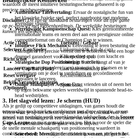
Belangrijkste Kenmerken
waardoor de meest intuïtieve besturingsschema gebaseerd is op
precieze muisbewegingen.
Authentieke Tafelvertaling:
Ervaar de nostalgische fun van
het klassieke fysieke spel, perfect nagebootst met moderne,
Disclaimer:
Dit zijn de standaard besturingen voor dit type game
levendige visuals.
op pc-browser met toetsenbord/muis. De werkelijke besturingen
Wereldwijde Kampioenschap Quest:
Kies gerenommeerde
kunnen iets afwijken.
internationale teams en neem deel aan een prestigieuze online
competitieformat om de Champion Cup te winnen.
Actie / Doel
Toets(en) / Gebaar
Intuïtieve Flick Mechanics:
Eenvoudig te leren besturing die
Selecteer Cap/Speler
Linkermuisklik (op de cap)
vaardigheid en precisie vereist om te beheersen, wat een hoge
Klik en sleep muis (om kracht en
drempel garandeert voor competitief spel.
Richt schot
richting in te stellen)
Strategische Dop Positionering:
Succes hangt af van je
vermogen om je spelers (caps) strategisch te plaatsen en te
Lanceer Cap/Bal (Flick)
Laat linkermuisknop los
verplaatsen om je doel te verdedigen en gecoördineerde
Reset weergave
Rechtermuisklik
aanvallen te lanceren.
Bekijk/Verander strategie
Online Multiplayer Action:
Daag vrienden uit of neem het
Spatiebalk
(Optioneel)
op tegen bekwame spelers wereldwijd in spannende head-to-
head wedstrijden.
3. Het slagveld lezen: Je scherm (HUD)
Als je gedijt op competitieve uitdagingen, van games houdt die
eenvoudige mechanieken combineren met diepe strategie, en een
Weten waar je op het scherm op moet letten, is cruciaal voor het
gevoel van nostalgie voelt voor klassieke tafelspellen, dan is
Soccer
nemen van beslissingen in een fractie van een seconde. Concentreer
Caps League
op maat gemaakt voor jou. Het is voor de speler die
je op deze elementen om de game voor te blijven.
de snelle mentale schaakpartij van positionering waardeert in
combinatie met de bevredigende uitvoering van een perfect schot.
Scorebord:
Meestal in het midden bovenaan, dit geeft de