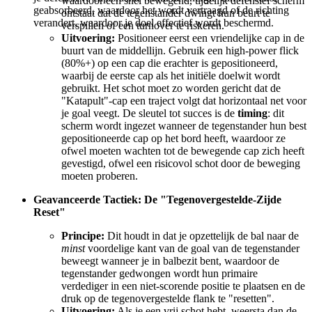
waardoor een snel bewegend, tijdelijk defensief scherm
geabsorbeerd, waardoor het wordt vertraagd of de richting
ontstaat dat de tegenstander dwingt hun beurt te
verandert, waardoor je doel effectief wordt beschermd.
verspillen of een turnover te riskeren.
Uitvoering:
Positioneer eerst een vriendelijke cap in de
buurt van de middellijn. Gebruik een high-power flick
(80%+) op een cap die erachter is gepositioneerd,
waarbij de eerste cap als het initiële doelwit wordt
gebruikt. Het schot moet zo worden gericht dat de
"Katapult"-cap een traject volgt dat horizontaal net voor
je goal veegt. De sleutel tot succes is de
timing
: dit
scherm wordt ingezet wanneer de tegenstander hun best
gepositioneerde cap op het bord heeft, waardoor ze
ofwel moeten wachten tot de bewegende cap zich heeft
gevestigd, ofwel een risicovol schot door de beweging
moeten proberen.
Geavanceerde Tactiek: De "Tegenovergestelde-Zijde
Reset"
Principe:
Dit houdt in dat je opzettelijk de bal naar de
minst
voordelige kant van de goal van de tegenstander
beweegt wanneer je in balbezit bent, waardoor de
tegenstander gedwongen wordt hun primaire
verdediger in een niet-scorende positie te plaatsen en de
druk op de tegenovergestelde flank te "resetten".
Uitvoering:
Als je een vrij schot hebt, weersta dan de