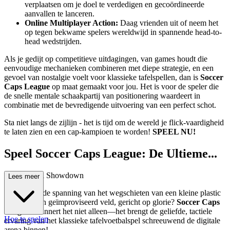
verplaatsen om je doel te verdedigen en gecoördineerde
aanvallen te lanceren.
Online Multiplayer Action:
Daag vrienden uit of neem het
op tegen bekwame spelers wereldwijd in spannende head-to-
head wedstrijden.
Als je gedijt op competitieve uitdagingen, van games houdt die
eenvoudige mechanieken combineren met diepe strategie, en een
gevoel van nostalgie voelt voor klassieke tafelspellen, dan is
Soccer
Caps League
op maat gemaakt voor jou. Het is voor de speler die
de snelle mentale schaakpartij van positionering waardeert in
combinatie met de bevredigende uitvoering van een perfect schot.
Sta niet langs de zijlijn - het is tijd om de wereld je flick-vaardigheid
te laten zien en een cap-kampioen te worden!
SPEEL NU!
Speel Soccer Caps League: De Ultieme...
Tafelvoetbal Showdown
Lees meer
Herinner je de spanning van het wegschieten van een kleine plastic
dop over een geïmproviseerd veld, gericht op glorie?
Soccer Caps
League
herinnert het niet alleen—het brengt de geliefde, tactiele
Hoe te spelen
ervaring van het klassieke tafelvoetbalspel schreeuwend de digitale
arena binnen!