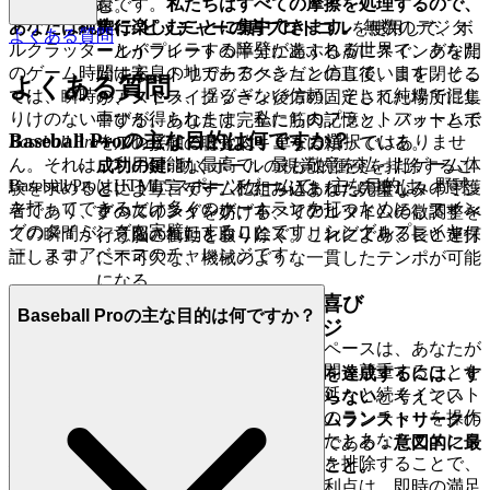
りながら深遠です。
私たちはすべての摩擦を処理するので、
む。
あなたは純粋に楽しむことに集中できます。
無数のデジタ
実行:
ピッチャーの肩プロトコル
を使用して、ボ
よくある質問
ルクラッターとイライラする障壁があふれる世界で、あなた
ールがプレートの半分に達する
前
にスイングを開
のゲーム時間は安息の地であるべきだと信じています。そこ
始する。トリガーアクションの直後、目を閉じる
よくある質問
では、瞬時のアクセス、揺るぎない信頼、そして純粋で混じ
か、ストライクゾーン
後方
の固定された場所に集
りけのない喜びが得られます。私たちのプラットフォームで
中する。あなたは完全に筋肉記憶と、バットとボ
Baseball Proの主な目的は何ですか？
Baseball Pro
をプレイすることは、単なる選択ではありませ
ールの接触の聴覚的キューに頼っている。
ん。それは、利用可能な最高で、最も敬意を払ったゲーム体
成功の鍵:
動くボールの視覚的衝突を排除するこ
Baseball ProはHTML5スポーツゲームで、主な目的は、野球
験を求めるという宣言です。私たちはあなたの楽しみの守護
とにより、ゲームに組み込まれた完璧なタイミン
を打ってできるだけ多くのホームランを打つために、スイン
者であり、すべてのスイング、すべてのヒット、そしてすべ
グのスイングを妨げる、リアルタイムの微調整を
グのタイミングを完璧にすることです。シングルプレイヤ
ての瞬間が、意図されたとおりにスリリングであることを保
行う脳の衝動を取り除く。これにより、長い連打
ー、スコアベースのチャレンジです。
証します。
に不可欠な、機械のような一貫したテンポが可能
になる。
1. 時間を取り戻す：瞬時プレイの喜び
Baseball Proの主な目的は何ですか？
3. プロの秘密：直感に反するエッジ
あなたの時間は貴重です。現代の生活のペースは、あなたが
自分のために確保したすべての余分な時間を尊重することを
ほとんどのプレイヤーは、
最高のスコアを達成するには、す
要求します。プレイを開始するために、延々と続くインスト
べてのピッチがホームランでなければならない
と考えてい
ール、必須のアップデート、または低速のランチャーを操作
る。彼らは間違っている。
15以上のホームランストリーク
の
する必要はありません。私たちは、あなたとあなたのエンタ
壁を破る真の秘密は、その逆を行うことである：
意図的に最
ーテイメントの間のすべての機械的障壁を排除することで、
初のピッチを見送ってストライクにすること。
あなたの有限の時間を尊重します。その利点は、即時の満足