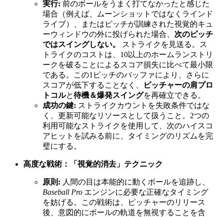
実行:
前のボールをうまく打てなかったと感じた
場合（例えば、ムーンショットではなくラインド
ライブ）、またはピッチが訓練された視覚的キュ
ーウィンドウの外に投げられた場合、
次のピッチ
ではスイングしない。
ストライクを見送る。ス
トライクのコストは、10以上のホームランストリ
ークを破ることによるスコア損失に比べて最小限
である。この1ピッチのバッファにより、さらに
スコアが低下することなく、
ピッチャーの肩プロ
トコル
と
待機＆爆発スイング
を再確立できる。
成功の鍵:
ストライクカウントを失敗条件ではな
く、更新可能なリソースとして扱うこと。2つの
利用可能なストライクを使用して、次のハイスコ
アヒットを試みる前に、タイミングのリズムを完
璧にする。
高度な戦術：「視覚的消去」テクニック
原則:
人間の目は本能的に動くボールを追跡し、
Baseball Pro
エンジンに必要な正確なタイミング
を妨げる。この戦術は、ピッチャーのリリース
後、意図的にボールの軌道を無視することを含