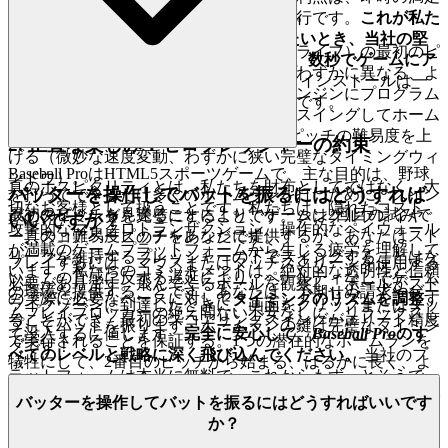
これが機能する理由は次のとおりである。
感と、思考から行動へのシームレスな移行です。
これが私た
ちの約束です。
Baseball Pro
をプレイしたいとき、当社の堅
新しいゲームセグメント（または新しいライフ）の最初のピ
牢で最適化されたiframe配信のおかげで、数秒でゲームにア
ッチは、プレイヤーを楽にするために、わずかに異なる、よ
クセスできます。
摩擦、ダウンロード、インストールは一
り「寛容な」タイミングウィンドウがエンジンにプログラム
切ありません。純粋で即座の楽しみだけです。
されていることが多い。最初のピッチでスイングしてホーム
ランを打つと、ゲームはすぐに2番目のピッチの難易度を上
2. 正直な楽しみ：ゼロプレッシャーの約束
げる（微妙な速度変動、わずかに狭い完璧なタイミングウィ
Baseball ProはHTML5スポーツゲームで、主な目的は、野球
ンドウ）。
真のホスピタリティとは、私たちを財布としてではなく、大
バッターを操作してバットを振るにはどうすれば
を打ってできるだけ多くのホームランを打つために、スイン
切なお客様として扱うことです。私たちは、隠れたコスト、
最初のピッチを見送ることにより、ゲームは2回目の試みで
グのタイミングを完璧にすることです。シングルプレイヤ
いいですか？
攻撃的なマイクロトランザクション、操作的なペイウォール
「真の」難易度ピッチをあなたに提供するが、あなたはスト
ー、スコアベースのチャレンジです。
が満載のゲームプラットフォームから生じる疲労を理解して
リークを維持するプレッシャーの下でスイングすることはな
プレイするには、マウスまたはタッチスクリーンを使用する
います。私たちのコミットメントは、絶対的な透明性と信頼
い。この直感に反する遅延により、ペナルティなしでゲーム
必要があります。飛んでくるボールを観察し、ボールがスト
の環境を提供することです。あなたは、予期せぬ請求やゲー
の
実際
に必要なペースに対して
タイミングのリズムを調整
す
ライクゾーンに到達したときに、画面をクリックまたはタッ
ムプレイブロッカーの絶え間ない不安なしに、リラックスし
ることができ、最初のスコアリングスイングがエリート精度
プしてバットを振ります。ホームランの鍵は完璧なタイミン
て没入するに値します。
完全に安心して、
Baseball Pro
のす
で実行されることを保証する。1つの潜在的なホームランを
グです！
べてのレベルと戦略に深く飛び込んでください。
当社のプ
犠牲にして、2番目のピッチから始まる、はるかに長く、よ
ラットフォームは本当に無料で、これからもずっとそうで
り高スコアのストリークの確立を保証する。
す。何も縛られることも、驚くこともなく、スキル、お金で
バッターを操作してバットを振るにはどうすればいいです
はなく、スキルがあなたの成功を決定する、純粋で本格的な
さあ、この知識を活かし、スタンスを決め、「ミス」という
か？
エンターテイメントです。
言葉をあなたの語彙から消し去ろう。支配せよ。