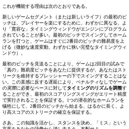
これが機能する理由は次のとおりである。
新しいゲームセグメント（または新しいライフ）の最初のピ
ッチは、プレイヤーを楽にするために、わずかに異なる、よ
り「寛容な」タイミングウィンドウがエンジンにプログラム
されていることが多い。最初のピッチでスイングしてホーム
ランを打つと、ゲームはすぐに2番目のピッチの難易度を上
げる（微妙な速度変動、わずかに狭い完璧なタイミングウィ
ンドウ）。
最初のピッチを見送ることにより、ゲームは2回目の試みで
「真の」難易度ピッチをあなたに提供するが、あなたはスト
リークを維持するプレッシャーの下でスイングすることはな
い。この直感に反する遅延により、ペナルティなしでゲーム
の
実際
に必要なペースに対して
タイミングのリズムを調整
す
ることができ、最初のスコアリングスイングがエリート精度
で実行されることを保証する。1つの潜在的なホームランを
犠牲にして、2番目のピッチから始まる、はるかに長く、よ
り高スコアのストリークの確立を保証する。
さあ、この知識を活かし、スタンスを決め、「ミス」という
言葉をあなたの語彙から消し去ろう。支配せよ。