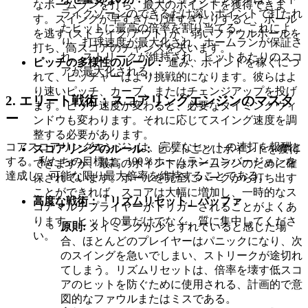
なホームランを打ち、最大のポイントを獲得できま
ライクゾーンのできるだけ深いポイントで打たれ
す。スイングが早すぎたり遅すぎたりすると、ボール
たヒットに最高の倍率を割り当てる。これによ
を逃す (ストライク/アウト) か、弱いファウルボールを
り、打球速度が最大化され、ホームランが保証さ
打ち、高スコアのチャンスを失います。
れ、ストリークが維持され、ヒットあたりのスコ
ピッチの多様性のルール：
進み、ポイントを稼ぐにつ
アが最大化される。
れて、ピッチャーはより挑戦的になります。彼らはよ
り速いピッチ、カーブ、またはチェンジアップを投げ
2. エリート戦術：スコアリングエンジンのマスタ
ます。ピッチ速度が変わると、必要なタイミングウィ
ー
ンドウも変わります。それに応じてスイング速度を調
整する必要があります。
コアスコアリングエンジンは、完璧なヒットの連打を報酬と
スコアリングのルール：
ヒットごとにポイントを獲得
する。私たちの目標は、100％ホームランコンバージョンを
できますが、最高のポイントはホームランのために確
達成し、可能な限り最大倍率を維持することである。
保されています。ボールを完全にパークから打ち出す
ことができれば、スコアは大幅に増加し、一時的なス
高度な戦術：「リズムリセット」バッファ
コアマルチプライヤーがトリガーされることがよくあ
ります。ヒットの量だけでなく、質に集中してくださ
原則:
タイミングが少しずれていると感じた場
い。
合、ほとんどのプレイヤーはパニックになり、次
のスイングを急いでしまい、ストリークが途切れ
てしまう。リズムリセットは、倍率を壊す低スコ
アのヒットを防ぐために使用される、計画的で意
図的なファウルまたはミスである。