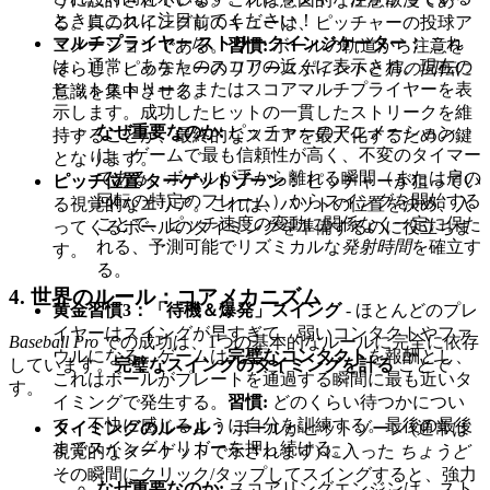
ときにこれに注目してください！
る。真のスイング前のキューは、ピッチャーの投球ア
マルチプライヤー/ストリークインジケーター：
これ
ニメーションである。
習慣:
ボールの軌道から注意を
は、通常、あなたのスコアの近くに表示され、現在の
そらし、ピッチャーの
リリースポイント
と
肩の回転
に
ヒットストリークまたはスコアマルチプライヤーを表
意識を集中させる。
示します。成功したヒットの一貫したストリークを維
なぜ重要なのか:
ピッチャーのアニメーション
持することが、最終的なスコアを最大化するための鍵
は、ゲームで最も信頼性が高く、不変のタイマー
となります。
である。ボールが手から離れる瞬間（または肩の
ピッチ位置/ターゲットゾーン：
ピッチャーが狙ってい
回転の特定のフレーム）からスイングを開始する
る視覚的なエリア。これは、バットの位置を決め、入
ことで、ピッチ速度の変動に関係なく一定に保た
ってくるボールのタイミングを準備するのに役立ちま
れる、予測可能でリズミカルな
発射時間
を確立す
す。
る。
4. 世界のルール：コアメカニズム
黄金習慣3：「待機＆爆発」スイング
- ほとんどのプレ
イヤーはスイングが早すぎて、弱いコンタクトやファ
Baseball Pro
での成功は、1つの基本的なルールに完全に依存
ウルになる。ゲームは
完璧なコンタクト
を報酬とし、
しています。
完璧なスイングのタイミングを計る
ことで
これはボールがプレートを通過する瞬間に最も近いタ
す。
イミングで発生する。
習慣:
どのくらい待つかについ
て、不快に感じるように自分を訓練する。最後の最後
タイミングのルール：
ボールがヒットゾーン (通常は
までスイングトリガーを押し続ける。
視覚的なターゲットで示されます) に入った
ちょうど
その瞬間にクリック/タップしてスイングすると、強力
なぜ重要なのか:
スコアリングエンジンは、スト