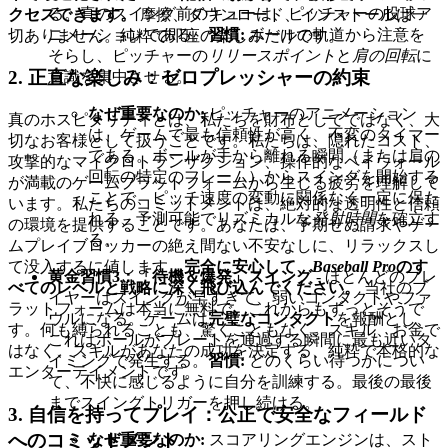
る。真のスイング前のキューは、ピッチャーの投球ア
クセスできます。
摩擦、ダウンロード、インストールは一
ニメーションである。
習慣:
ボールの軌道から注意を
切ありません。純粋で即座の楽しみだけです。
そらし、ピッチャーの
リリースポイント
と
肩の回転
に
2. 正直な楽しみ：ゼロプレッシャーの約束
意識を集中させる。
なぜ重要なのか:
ピッチャーのアニメーション
真のホスピタリティとは、私たちを財布としてではなく、大
は、ゲームで最も信頼性が高く、不変のタイマー
切なお客様として扱うことです。私たちは、隠れたコスト、
である。ボールが手から離れる瞬間（または肩の
攻撃的なマイクロトランザクション、操作的なペイウォール
回転の特定のフレーム）からスイングを開始する
が満載のゲームプラットフォームから生じる疲労を理解して
ことで、ピッチ速度の変動に関係なく一定に保た
います。私たちのコミットメントは、絶対的な透明性と信頼
れる、予測可能でリズミカルな
発射時間
を確立す
の環境を提供することです。あなたは、予期せぬ請求やゲー
る。
ムプレイブロッカーの絶え間ない不安なしに、リラックスし
て没入するに値します。
完全に安心して、
Baseball Pro
のす
黄金習慣3：「待機＆爆発」スイング
- ほとんどのプレ
べてのレベルと戦略に深く飛び込んでください。
当社のプ
イヤーはスイングが早すぎて、弱いコンタクトやファ
ラットフォームは本当に無料で、これからもずっとそうで
ウルになる。ゲームは
完璧なコンタクト
を報酬とし、
す。何も縛られることも、驚くこともなく、スキル、お金で
これはボールがプレートを通過する瞬間に最も近いタ
はなく、スキルがあなたの成功を決定する、純粋で本格的な
イミングで発生する。
習慣:
どのくらい待つかについ
エンターテイメントです。
て、不快に感じるように自分を訓練する。最後の最後
までスイングトリガーを押し続ける。
3. 自信を持ってプレイ：公正で安全なフィールド
へのコミットメント
なぜ重要なのか:
スコアリングエンジンは、スト