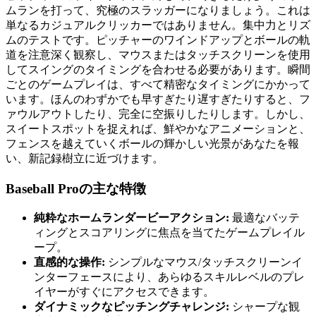
ムランを打って、究極のスラッガーになりましょう。これは
単なるカジュアルクリッカーではありません。集中力とリズ
ムのテストです。ピッチャーのワインドアップとボールの軌
道を注意深く観察し、マウスまたはタッチスクリーンを使用
してスイングのタイミングを合わせる必要があります。瞬間
ごとのゲームプレイは、すべて精密なタイミングにかかって
います。ほんのわずかでも早すぎたり遅すぎたりすると、フ
ァウルアウトしたり、完全に空振りしたりします。しかし、
スイートスポットを捉えれば、鮮やかなアニメーションと、
フェンスを越えていくボールの輝かしい光景があなたを報
い、新記録樹立に近づけます。
Baseball Proの主な特徴
純粋なホームランダービーアクション:
最適なバッテ
ィングとスコアリングに焦点を当てたゲームプレイル
ープ。
直感的な操作:
シンプルなマウス/タッチスクリーンイ
ンターフェースにより、あらゆるスキルレベルのプレ
イヤーがすぐにアクセスできます。
ダイナミックなピッチングチャレンジ:
シャープな観