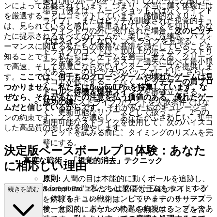
実行:
前のボールをうまく打てなかったと感じた
ンによって定義されています。つまり、本当に輝く体験だけ
場合（例えば、ムーンショットではなくラインド
を厳選することにコミットしています。感情的なメリット
ライブ）、またはピッチが訓練された視覚的キュ
は、見られていると感じ、尊重されていることを知り、あな
ーウィンドウの外に投げられた場合、
次のピッチ
たに提示されるすべてのゲームが、楽しさ、洗練さ、パフォ
ではスイングしない。
ストライクを見送る。ス
ーマンスに関する私たちの厳格な基準を満たしていることを
トライクのコストは、10以上のホームランストリ
知ることです。私たちは、ゲームを第一に考える、クリーン
ークを破ることによるスコア損失に比べて最小限
で高速、そして邪魔にならないインターフェースを提供しま
である。この1ピッチのバッファにより、さらに
す。
ここでは、何千ものクローンゲームや壊れたゲームは見
スコアが低下することなく、
ピッチャーの肩プロ
つかりません。私たちは
Baseball Pro
を特集しています。な
トコル
と
待機＆爆発スイング
を再確立できる。
ぜなら、それがあなたの注意を払う価値のある、優れたゲー
成功の鍵:
ストライクカウントを失敗条件ではな
ムだと信じているからです。
それが私たちのキュレーショ
く、更新可能なリソースとして扱うこと。2つの
ンの約束です。ノイズを減らし、あなたがふさわしい、集中
利用可能なストライクを使用して、次のハイスコ
した高品質の楽しみを増やします。
アヒットを試みる前に、タイミングのリズムを完
璧にする。
決定版ベースボールプロ体験：あなた
高度な戦術：「視覚的消去」テクニック
に相応しい理由
原則:
人間の目は本能的に動くボールを追跡し、
ss="mb-4 text-foreground">私たちは単にゲームをホストする
Baseball Pro
エンジンに必要な正確なタイミング
続きを読む
のではなく、体験をキュレーションしています。チーフブラ
を妨げる。この戦術は、ピッチャーのリリース
ンドオフィサーとして、あなたへの私の約束はシンプルであ
後、意図的にボールの軌道を無視することを含