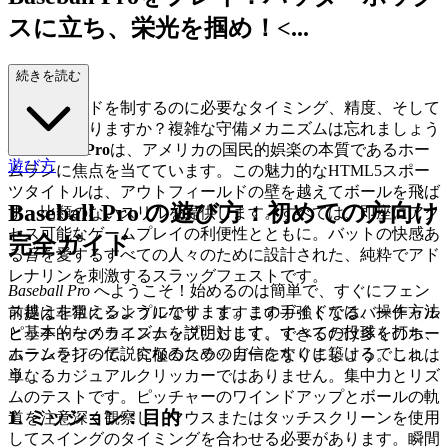
スに立ち、栄光を掴め！<...
/h2>
続きを読む
ダイヤモンドを制するのに必要なタイミング、精度、そして
パワーはありますか？複雑な守備メカニズムは忘れましょう
—
Baseball Pro
は、アメリカの国民的娯楽の本質であるホー
遊び方
ムランに焦点を当てています。この魅力的なHTML5スポー
ツタイトルは、アウトフィールドの壁を越えてボールを飛ば
Baseball Pro の遊び方：初めての方向け
す、比類のないスリルを提供します。すべては、即座にアク
セス可能なゲームプレイの利便性とともに。バットの快感あ
完全ガイド
る
音
を愛するすべての人々のために設計された、純粋でアド
レナリンを刺激するスラッグフェストです。
Baseball Pro
へようこそ！始めるのは簡単で、すぐにフェン
ス越えを狙えるようになります。このガイドでは、操作方法
前提は非常にシンプルです：ますます手強くなるバーチャル
と基本的なメカニズムを説明します。すべての投球を打ち、
ピッチャーのラインナップに対して、できるだけ多くのホー
ホームランの伝説になるための自信をすぐに築けるでしょ
ムランを打って、究極のスラッガーになりましょう。これは
う。
単なるカジュアルクリッカーではありません。集中力とリズ
ムのテストです。ピッチャーのワインドアップとボールの軌
1. ミッション：目的
道を注意深く観察し、マウスまたはタッチスクリーンを使用
してスイングのタイミングを合わせる必要があります。瞬間