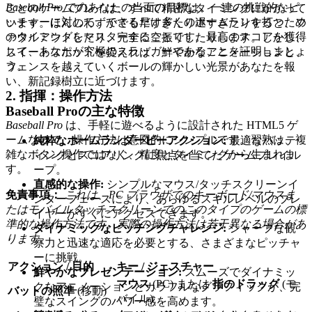
Baseball Pro
でのあなたの当面の目標は、一連の挑戦的なピ
ごとのゲームプレイは、すべて精密なタイミングにかかって
ッチャーに対して、できるだけ多くのホームランを打つため
います。ほんのわずかでも早すぎたり遅すぎたりすると、フ
のタイミングをマスターすることです。最高のスコアを獲得
ァウルアウトしたり、完全に空振りしたりします。しかし、
して、あなたが究極のスラッガーであることを証明しましょ
スイートスポットを捉えれば、鮮やかなアニメーションと、
う。
フェンスを越えていくボールの輝かしい光景があなたを報
い、新記録樹立に近づけます。
2. 指揮：操作方法
Baseball Proの主な特徴
Baseball Pro
は、手軽に遊べるように設計された HTML5 ゲ
ームなので、操作方法は意図的にシンプルです。習熟は、複
純粋なホームランダービーアクション:
最適なバッテ
雑なボタン操作ではなく、精度とタイミングから生まれま
ィングとスコアリングに焦点を当てたゲームプレイル
す。
ープ。
直感的な操作:
シンプルなマウス/タッチスクリーンイ
免責事項：
これは、PC ブラウザでのキーボード/マウスま
ンターフェースにより、あらゆるスキルレベルのプレ
たはモバイルタッチスクリーンでのこのタイプのゲームの標
イヤーがすぐにアクセスできます。
準的な操作方法です。実際の操作方法は若干異なる場合があ
ダイナミックなピッチングチャレンジ:
シャープな観
ります。
察力と迅速な適応を必要とする、さまざまなピッチャ
ーに挑戦。
アクション / 目的
キー / ジェスチャー
鮮やかなプレゼンテーション:
スムーズでダイナミッ
マウス
(PC) または
指のドラッグ
(モ
クなアニメーションとカラフルなグラフィックが、完
バットの照準
(移動)
バイル)
璧なスイングのパワー感を高めます。