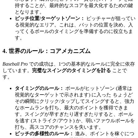
持することが、最終的なスコアを最大化するための鍵
となります。
ピッチ位置/ターゲットゾーン：
ピッチャーが狙ってい
る視覚的なエリア。これは、バットの位置を決め、入
ってくるボールのタイミングを準備するのに役立ちま
す。
4. 世界のルール：コアメカニズム
Baseball Pro
での成功は、1つの基本的なルールに完全に依存
しています。
完璧なスイングのタイミングを計る
ことで
す。
タイミングのルール：
ボールがヒットゾーン (通常は
視覚的なターゲットで示されます) に入った
ちょうど
その瞬間にクリック/タップしてスイングすると、強力
なホームランを打ち、最大のポイントを獲得できま
す。スイングが早すぎたり遅すぎたりすると、ボール
を逃す (ストライク/アウト) か、弱いファウルボールを
打ち、高スコアのチャンスを失います。
ピッチの多様性のルール：
進み、ポイントを稼ぐにつ