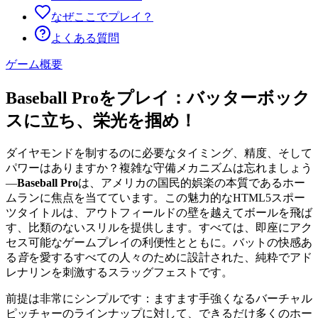
なぜここでプレイ？
よくある質問
ゲーム概要
Baseball Proをプレイ：バッターボック
スに立ち、栄光を掴め！
ダイヤモンドを制するのに必要なタイミング、精度、そして
パワーはありますか？複雑な守備メカニズムは忘れましょう
—
Baseball Pro
は、アメリカの国民的娯楽の本質であるホー
ムランに焦点を当てています。この魅力的なHTML5スポー
ツタイトルは、アウトフィールドの壁を越えてボールを飛ば
す、比類のないスリルを提供します。すべては、即座にアク
セス可能なゲームプレイの利便性とともに。バットの快感あ
る
音
を愛するすべての人々のために設計された、純粋でアド
レナリンを刺激するスラッグフェストです。
前提は非常にシンプルです：ますます手強くなるバーチャル
ピッチャーのラインナップに対して、できるだけ多くのホー