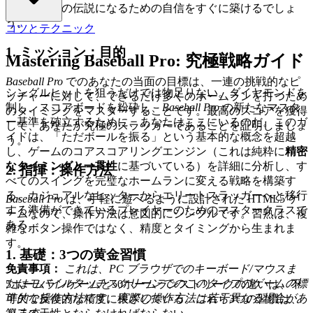
ホームランの伝説になるための自信をすぐに築けるでしょ
う。
コツとテクニック
1. ミッション：目的
Mastering Baseball Pro: 究極戦略ガイド
Baseball Pro
でのあなたの当面の目標は、一連の挑戦的なピ
シングルヒットを狙うだけでは物足りない。ダイヤモンドを
ッチャーに対して、できるだけ多くのホームランを打つため
制し、スコアボードを粉砕し、
Baseball Pro
の新たなマスタ
のタイミングをマスターすることです。最高のスコアを獲得
ー基準を確立するために、あなたはここにいるのだ。このガ
して、あなたが究極のスラッガーであることを証明しましょ
イドは、「ただボールを振る」という基本的な概念を超越
う。
し、ゲームのコアスコアリングエンジン（これは純粋に
精密
なタイミングと一貫性
に基づいている）を詳細に分析し、す
2. 指揮：操作方法
べてのスイングを完璧なホームランに変える戦略を構築す
る。カジュアルなヒッターからエリートスラッガーへと移行
Baseball Pro
は、手軽に遊べるように設計された HTML5 ゲ
する準備ができているプレイヤーのためのマスタークラスで
ームなので、操作方法は意図的にシンプルです。習熟は、複
ある。
雑なボタン操作ではなく、精度とタイミングから生まれま
す。
1. 基礎：3つの黄金習慣
免責事項：
これは、PC ブラウザでのキーボード/マウスま
たはモバイルタッチスクリーンでのこのタイプのゲームの標
5ホームランゲームと50ホームランストリークの違いは、不
準的な操作方法です。実際の操作方法は若干異なる場合があ
可欠で反復的な精度に根ざしている。これら3つの習慣は、
ります。