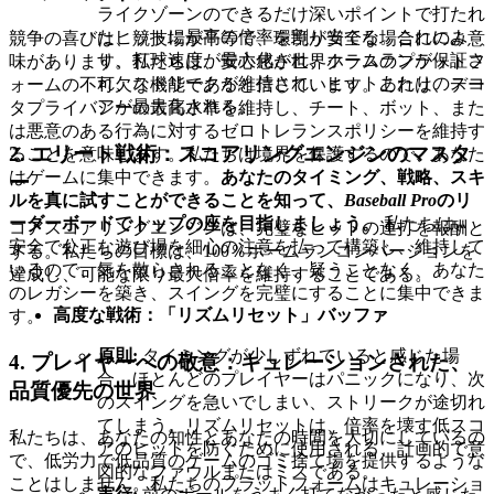
ライクゾーンのできるだけ深いポイントで打たれ
たヒットに最高の倍率を割り当てる。これによ
競争の喜びは、競技場が平等で、環境が安全な場合にのみ意
り、打球速度が最大化され、ホームランが保証さ
味があります。私たちは、安心感が世界クラスのプラットフ
れ、ストリークが維持され、ヒットあたりのスコ
ォームの不可欠な機能であると信じています。これは、デー
アが最大化される。
タプライバシーの最高水準を維持し、チート、ボット、また
は悪意のある行為に対するゼロトレランスポリシーを維持す
2. エリート戦術：スコアリングエンジンのマスタ
ることを意味します。私たちは境界を保護するので、あなた
はゲームに集中できます。
あなたのタイミング、戦略、スキ
ー
ルを真に試すことができることを知って、
Baseball Pro
のリ
ーダーボードでトップの座を目指しましょう。
私たちは、
コアスコアリングエンジンは、完璧なヒットの連打を報酬と
安全で公正な遊び場を細心の注意を払って構築し、維持して
する。私たちの目標は、100％ホームランコンバージョンを
いるので、気を散らされることなく、疑うことなく、あなた
達成し、可能な限り最大倍率を維持することである。
のレガシーを築き、スイングを完璧にすることに集中できま
高度な戦術：「リズムリセット」バッファ
す。
原則:
タイミングが少しずれていると感じた場
4. プレイヤーへの敬意：キュレーションされた、
合、ほとんどのプレイヤーはパニックになり、次
品質優先の世界
のスイングを急いでしまい、ストリークが途切れ
てしまう。リズムリセットは、倍率を壊す低スコ
私たちは、あなたの知性とあなたの時間を大切にしているの
アのヒットを防ぐために使用される、計画的で意
で、低労力で低品質のゲームのゴミ捨て場を提供するような
図的なファウルまたはミスである。
ことはしません。私たちのプラットフォームはキュレーショ