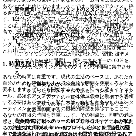
あるべきだと信じています。そこでは、瞬時のアクセス、揺
黄金習慣1：ゼロムーブメントのスタンス
- デフォルト
るぎない信頼、そして純粋で混じりけのない喜びが得られま
のゲーム指示では、マウス/タッチスクリーンを使用し
す。私たちのプラットフォームで
Baseball Pro
をプレイする
て「バットの照準を定める」ことが推奨されている。
ことは、単なる選択ではありません。それは、利用可能な最
これは初心者向けの罠である。
ハイスコアはタイミン
高で、最も敬意を払ったゲーム体験を求めるという宣言で
グが重要であり、照準ではない。
バットの位置は、ス
す。私たちはあなたの楽しみの守護者であり、すべてのスイ
トライクゾーンを適切にカバーするように設計されて
ング、すべてのヒット、そしてすべての瞬間が、意図された
いる。バットを動かすと、微小な変動と遅延が発生
とおりにスリリングであることを保証します。
し、タイミングのリズムが損なわれる。
習慣:
照準メ
カニズムを中央に固定し、精神エネルギーの100％を、
1. 時間を取り戻す：瞬時プレイの喜び
ピッチからスイングまでのタイミング間隔に集中させ
る。
あなたの時間は貴重です。現代の生活のペースは、あなたが
自分のために確保したすべての余分な時間を尊重することを
なぜ重要なのか:
Baseball Pro
は、スポーツゲーム
要求します。プレイを開始するために、延々と続くインスト
を装ったリズムゲームである。コンタクトポイン
ール、必須のアップデート、または低速のランチャーを操作
ト（スイング）の一貫性が、完全に制御できる唯
する必要はありません。私たちは、あなたとあなたのエンタ
一の変数である。不要な動きを排除することで、
ーテイメントの間のすべての機械的障壁を排除することで、
変数を排除する。
あなたの有限の時間を尊重します。その利点は、即時の満足
黄金習慣2：ピッチャーの肩プロトコル
- ゲームの視覚
感と、思考から行動へのシームレスな移行です。
これが私た
的および聴覚的キューは、ボール自体に注意を引くよ
ちの約束です。
Baseball Pro
をプレイしたいとき、当社の堅
うに設計されている。これは意図的な注意散漫であ
牢で最適化されたiframe配信のおかげで、数秒でゲームにア