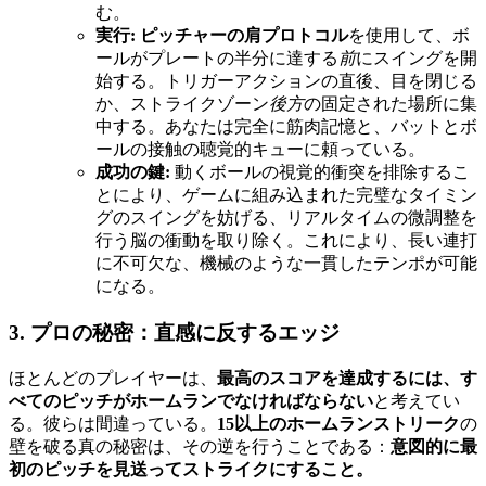
む。
実行:
ピッチャーの肩プロトコル
を使用して、ボ
ールがプレートの半分に達する
前
にスイングを開
始する。トリガーアクションの直後、目を閉じる
か、ストライクゾーン
後方
の固定された場所に集
中する。あなたは完全に筋肉記憶と、バットとボ
ールの接触の聴覚的キューに頼っている。
成功の鍵:
動くボールの視覚的衝突を排除するこ
とにより、ゲームに組み込まれた完璧なタイミン
グのスイングを妨げる、リアルタイムの微調整を
行う脳の衝動を取り除く。これにより、長い連打
に不可欠な、機械のような一貫したテンポが可能
になる。
3. プロの秘密：直感に反するエッジ
ほとんどのプレイヤーは、
最高のスコアを達成するには、す
べてのピッチがホームランでなければならない
と考えてい
る。彼らは間違っている。
15以上のホームランストリーク
の
壁を破る真の秘密は、その逆を行うことである：
意図的に最
初のピッチを見送ってストライクにすること。