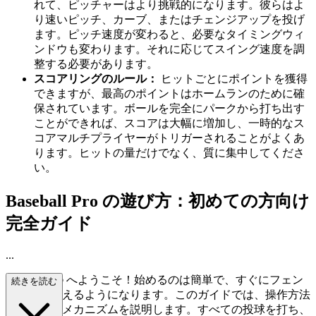
れて、ピッチャーはより挑戦的になります。彼らはよ
り速いピッチ、カーブ、またはチェンジアップを投げ
ます。ピッチ速度が変わると、必要なタイミングウィ
ンドウも変わります。それに応じてスイング速度を調
整する必要があります。
スコアリングのルール：
ヒットごとにポイントを獲得
できますが、最高のポイントはホームランのために確
保されています。ボールを完全にパークから打ち出す
ことができれば、スコアは大幅に増加し、一時的なス
コアマルチプライヤーがトリガーされることがよくあ
ります。ヒットの量だけでなく、質に集中してくださ
い。
Baseball Pro の遊び方：初めての方向け
完全ガイド
...
Baseball Pro
へようこそ！始めるのは簡単で、すぐにフェン
続きを読む
ス越えを狙えるようになります。このガイドでは、操作方法
と基本的なメカニズムを説明します。すべての投球を打ち、