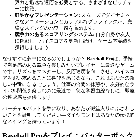
察力と迅速な適応を必要とする、さまざまなピッチャ
ーに挑戦。
鮮やかなプレゼンテーション:
スムーズでダイナミッ
クなアニメーションとカラフルなグラフィックが、完
璧なスイングのパワー感を高めます。
競争力のあるスコアリングシステム:
自分自身や友人
に挑戦し、ハイスコアを更新し続け、ゲーム内実績を
獲得しましょう。
なぜすぐに夢中になるのでしょうか？
Baseball Pro
は、手軽
で満足感のある競争を楽しみたいプレイヤーに最適なゲーム
です。リズムをマスターし、反応速度を向上させ、ハイスコ
アを追い求めることに喜びを感じるなら、これはあなたの新
しい中毒になるでしょう。仕事の合間の休憩や、友好的なラ
イバル関係を楽しむのに最適で、急な学習曲線なしに、即座
の達成感を提供します。
バーチャルバットを手に取り、あなたが殿堂入りにふさわし
いことを証明してください—ダイヤモンドはあなたの伝説的
なスイングを待っています！
Baseball Proをプレイ：バッターボック