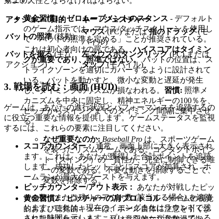
第二の天性とならなければならない。
黄金習慣1：ゼロムーブメントのスタンス
- デフォルト
アクション / 目的
キー / ジェスチャー
のゲーム指示では、マウス/タッチスクリーンを使用し
マウス
(PC) または
指のドラッグ
(モ
バットの照準
(移動)
て「バットの照準を定める」ことが推奨されている。
バイル)
これは初心者向けの罠である。
ハイスコアはタイミン
バットを振る
(主な
左マウスボタンクリック
(PC) または
グが重要であり、照準ではない。
バットの位置は、ス
アクション)
タップ
(モバイル)
トライクゾーンを適切にカバーするように設計されて
いる。バットを動かすと、微小な変動と遅延が発生
3. 戦場を読む：画面 (HUD)
し、タイミングのリズムが損なわれる。
習慣:
照準メ
カニズムを中央に固定し、精神エネルギーの100％を、
ゲームは、あなたの進行状況とパフォーマンスを追跡するの
ピッチからスイングまでのタイミング間隔に集中させ
に役立つ重要な情報を提供します。ゲームステータスを監視
る。
するには、これらの要素に注目してください。
なぜ重要なのか:
Baseball Pro
は、スポーツゲーム
スコアカウンター：
通常、画面上部に大きく表示され
を装ったリズムゲームである。コンタクトポイン
ます。これは、あなたが獲得した合計ポイントを追跡
ト（スイング）の一貫性が、完全に制御できる唯
します。成功したヒットごとにスコアが加算され、ホ
一の変数である。不要な動きを排除することで、
ームランが最大のブーストを与えます。
変数を排除する。
ピッチカウンター/アウト表示：
あなたが対戦したピッ
チの数、または残りのアウト数 (該当する場合) を追跡
黄金習慣2：ピッチャーの肩プロトコル
- ゲームの視覚
します。これは、現在のイニングまたはラウンドで残
的および聴覚的キューは、ボール自体に注意を引くよ
された時間を示します。プレッシャーがかかっている
うに設計されている。これは意図的な注意散漫であ