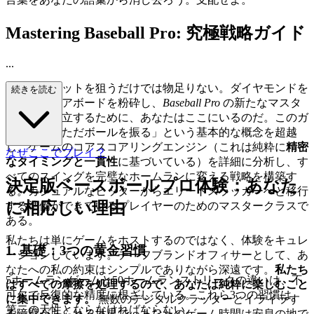
Mastering Baseball Pro: 究極戦略ガイド
...
シングルヒットを狙うだけでは物足りない。ダイヤモンドを
続きを読む
制し、スコアボードを粉砕し、
Baseball Pro
の新たなマスタ
ー基準を確立するために、あなたはここにいるのだ。このガ
イドは、「ただボールを振る」という基本的な概念を超越
し、ゲームのコアスコアリングエンジン（これは純粋に
精密
なぜここでプレイ？
なタイミングと一貫性
に基づいている）を詳細に分析し、す
べてのスイングを完璧なホームランに変える戦略を構築す
決定版ベースボールプロ体験：あなた
る。カジュアルなヒッターからエリートスラッガーへと移行
に相応しい理由
する準備ができているプレイヤーのためのマスタークラスで
ある。
私たちは単にゲームをホストするのではなく、体験をキュレ
1. 基礎：3つの黄金習慣
ーションしています。チーフブランドオフィサーとして、あ
なたへの私の約束はシンプルでありながら深遠です。
私たち
5ホームランゲームと50ホームランストリークの違いは、不
はすべての摩擦を処理するので、あなたは純粋に楽しむこと
可欠で反復的な精度に根ざしている。これら3つの習慣は、
に集中できます。
無数のデジタルクラッターとイライラす
第二の天性とならなければならない。
る障壁があふれる世界で、あなたのゲーム時間は安息の地で