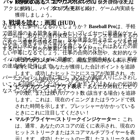
競争力のあるスコアリングシステム:
自分自身や友人
バットを振る
(主な
左マウスボタンクリック
(PC) または
に挑戦し、ハイスコアを更新し続け、ゲーム内実績を
アクション)
タップ
(モバイル)
獲得しましょう。
3. 戦場を読む：画面 (HUD)
なぜすぐに夢中になるのでしょうか？
Baseball Pro
は、手軽
で満足感のある競争を楽しみたいプレイヤーに最適なゲーム
ゲームは、あなたの進行状況とパフォーマンスを追跡するの
です。リズムをマスターし、反応速度を向上させ、ハイスコ
に役立つ重要な情報を提供します。ゲームステータスを監視
アを追い求めることに喜びを感じるなら、これはあなたの新
するには、これらの要素に注目してください。
しい中毒になるでしょう。仕事の合間の休憩や、友好的なラ
イバル関係を楽しむのに最適で、急な学習曲線なしに、即座
スコアカウンター：
通常、画面上部に大きく表示され
の達成感を提供します。
ます。これは、あなたが獲得した合計ポイントを追跡
します。成功したヒットごとにスコアが加算され、ホ
バーチャルバットを手に取り、あなたが殿堂入りにふさわし
ームランが最大のブーストを与えます。
いことを証明してください—ダイヤモンドはあなたの伝説的
ピッチカウンター/アウト表示：
あなたが対戦したピッ
なスイングを待っています！
チの数、または残りのアウト数 (該当する場合) を追跡
します。これは、現在のイニングまたはラウンドで残
された時間を示します。プレッシャーがかかっている
ときにこれに注目してください！
マルチプライヤー/ストリークインジケーター：
これ
は、通常、あなたのスコアの近くに表示され、現在の
ヒットストリークまたはスコアマルチプライヤーを表
示します。成功したヒットの一貫したストリークを維