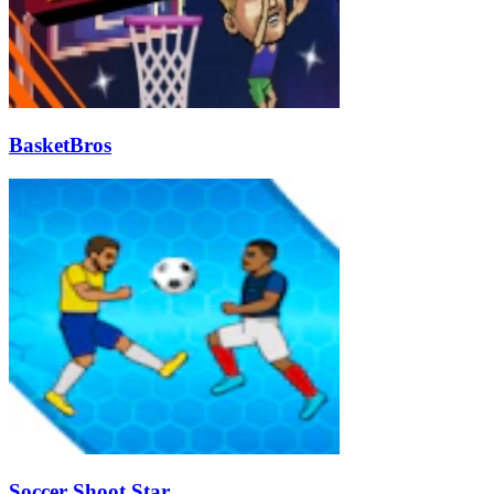
BasketBros
Soccer Shoot Star