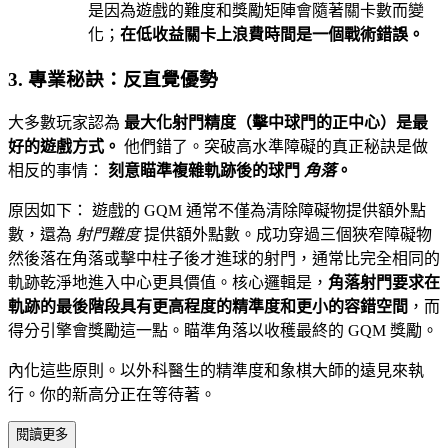
是因為遊戲的難度和獎勵矩陣會隨著關卡數而變
化；
在低收益關卡上浪費時間是一個戰術錯誤。
3. 專業秘訣：反直覺優勢
大多數玩家認為
最大化射門精度（擊中球門的正中心）是最
好的遊戲方式。
他們錯了。突破高水準障礙的真正秘訣是做
相反的事情：
刻意瞄準複雜軌跡後的球門
角落
。
原因如下： 遊戲的 GQM 通常不僅為清除障礙物提供額外點
數，還為
射門難度
提供額外點數。成功穿過三個狹窄障礙物
然後落在角落或擊中柱子後才進球的射門，通常比完全相同的
軌跡乾淨地進入中心更具價值。核心邏輯是，
角落射門要求在
軌跡的最後階段具有更高程度的精準度和更小的容錯空間
，而
得分引擎會獎勵這一點。瞄準角落以收穫最終的 GQM 獎勵。
內化這些原則。以外科醫生的精準度和象棋大師的遠見來執
行。你的新高分正在等待著。
閱讀更多