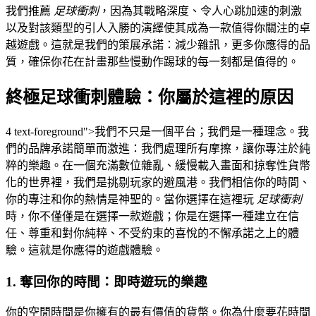
我們推薦
足球衝刺
，因為其戰略深度、令人心跳加速的刺激
以及對該類型的引人入勝的演繹使其成為一款值得你關注的卓
越遊戲。這就是我們的策展承諾：減少雜訊，更多你應得的品
質，確保你花在計畫那些慢動作踢球的每一刻都是值得的。
終極足球衝刺體驗：你屬於這裡的原因
4 text-foreground">我們不只是一個平台；我們是一種理念。我
們的品牌承諾簡單而激進：我們處理所有摩擦，讓你專注於純
粹的樂趣。在一個充滿數位雜亂、緩慢載入畫面和掠奪性貨幣
化的世界裡，我們是挑剔玩家的避風港。我們相信你的時間、
你的專注和你的熱情是神聖的。當你選擇在這裡玩
足球衝刺
時，你不僅僅是在選擇一款遊戲；你是在選擇一種建立在信
任、尊重和對你純粹、不受約束的喜悅的不懈承諾之上的體
驗。這就是你應得的遊戲體驗。
1. 奪回你的時間：即時遊玩的樂趣
你的空閒時間是你擁有的最有價值的貨幣。你為什麼要花時間