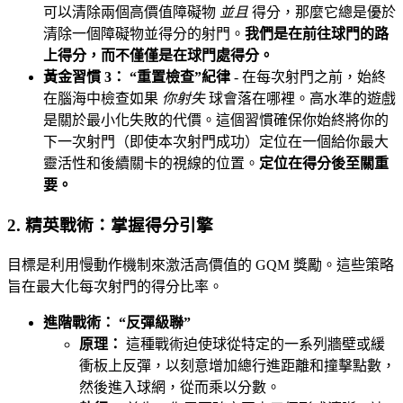
可以清除兩個高價值障礙物
並且
得分，那麼它總是優於
清除一個障礙物並得分的射門。
我們是在前往球門的路
上得分，而不僅僅是在球門處得分。
黃金習慣 3： “重置檢查”紀律
- 在每次射門之前，始終
在腦海中檢查如果
你射失
球會落在哪裡。高水準的遊戲
是關於最小化失敗的代價。這個習慣確保你始終將你的
下一次射門（即使本次射門成功）定位在一個給你最大
靈活性和後續關卡的視線的位置。
定位在得分後至關重
要。
2. 精英戰術：掌握得分引擎
目標是利用慢動作機制來激活高價值的 GQM 獎勵。這些策略
旨在最大化每次射門的得分比率。
進階戰術： “反彈級聯”
原理：
這種戰術迫使球從特定的一系列牆壁或緩
衝板上反彈，以刻意增加總行進距離和撞擊點數，
然後進入球網，從而乘以分數。