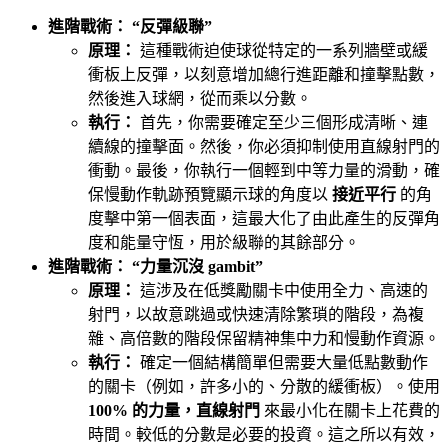
進階戰術： “反彈級聯”
原理：
這種戰術迫使球從特定的一系列牆壁或緩
衝板上反彈，以刻意增加總行進距離和撞擊點數，
然後進入球網，從而乘以分數。
執行：
首先，你需要確定至少三個形成清晰、連
續線的撞擊面。然後，你必須抑制使用直線射門的
衝動。最後，你執行一個輕到中等力量的滑動，確
保慢動作軌跡預覽顯示球的角度以
接近平行
的角
度擊中第一個表面，這最大化了由此產生的反彈角
度和能量守恆，用於級聯的其餘部分。
進階戰術： “力量沉沒 gambit”
原理：
這涉及在低獎勵關卡中使用全力、高速的
射門，以故意跳過或快速清除繁瑣的階段，為複
雜、高倍數的階段保留精神集中力和慢動作資源。
執行：
確定一個結構簡單但需要大量低點數動作
的關卡（例如，許多小的、分散的緩衝板）。使用
100% 的力量，直線射門
來最小化在關卡上花費的
時間。較低的分數是必要的投資。這之所以有效，