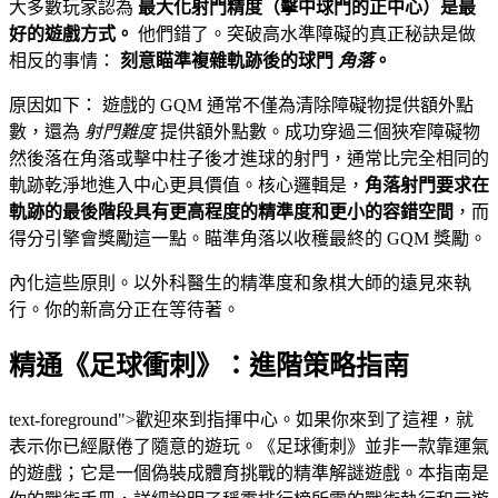
大多數玩家認為
最大化射門精度（擊中球門的正中心）是最
好的遊戲方式。
他們錯了。突破高水準障礙的真正秘訣是做
相反的事情：
刻意瞄準複雜軌跡後的球門
角落
。
原因如下： 遊戲的 GQM 通常不僅為清除障礙物提供額外點
數，還為
射門難度
提供額外點數。成功穿過三個狹窄障礙物
然後落在角落或擊中柱子後才進球的射門，通常比完全相同的
軌跡乾淨地進入中心更具價值。核心邏輯是，
角落射門要求在
軌跡的最後階段具有更高程度的精準度和更小的容錯空間
，而
得分引擎會獎勵這一點。瞄準角落以收穫最終的 GQM 獎勵。
內化這些原則。以外科醫生的精準度和象棋大師的遠見來執
行。你的新高分正在等待著。
精通《足球衝刺》：進階策略指南
text-foreground">歡迎來到指揮中心。如果你來到了這裡，就
表示你已經厭倦了隨意的遊玩。《足球衝刺》並非一款靠運氣
的遊戲；它是一個偽裝成體育挑戰的精準解謎遊戲。本指南是