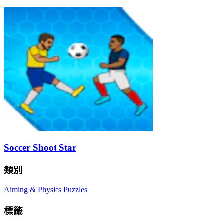
Soccer Shoot Star
類別
Aiming & Physics Puzzles
標籤