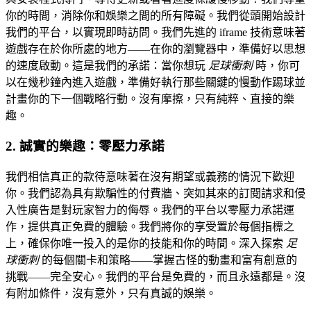
你的時間，消除你和娛樂之間的所有障礙。我們從頭開始設計
我們的平台，以實現即時訪問。我們先進的 iframe 技術意味著
遊戲存在於你所處的地方——在你的瀏覽器中，準備好以思想
的速度啟動。這是我們的承諾：當你想玩
足球衝刺
時，你可
以在幾秒鐘內進入遊戲，準備好執行那些關鍵的慢動作踢球並
計畫你的下一個戰略行動。沒有摩擦，只有純粹、直接的樂
趣。
2. 誠實的樂趣：零壓力承諾
我們相信真正的款待意味著在沒有期望或義務的情況下歡迎
你。我們認為具有欺騙性的付費牆、突如其來的訂閱請求和侵
入性廣告是對玩家智力的侮辱。我們的平台以零壓力承諾運
作，提供真正免費的體驗。我們將你的享受置於每個指標之
上，確保你唯一投入的是你的技能和你的時間。深入探索
足
球衝刺
的每個關卡和策略——掌握古怪的動畫和富有創意的
挑戰——完全安心。我們的平台是免費的，而且永遠都是。沒
有附加條件，沒有意外，只有真誠的娛樂。