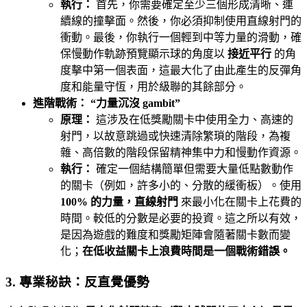
執行：
首先，你需要確定至少三個形成清晰、連
續線的撞擊面。然後，你必須抑制使用直線射門的
衝動。最後，你執行一個輕到中等力量的滑動，確
保慢動作軌跡預覽顯示球的角度以
接近平行
的角
度擊中第一個表面，這最大化了由此產生的反彈角
度和能量守恆，用於級聯的其餘部分。
進階戰術： “力量沉沒 gambit”
原理：
這涉及在低獎勵關卡中使用全力、高速的
射門，以故意跳過或快速清除繁瑣的階段，為複
雜、高倍數的階段保留精神集中力和慢動作資源。
執行：
確定一個結構簡單但需要大量低點數動作
的關卡（例如，許多小的、分散的緩衝板）。使用
100% 的力量，直線射門
來最小化在關卡上花費的
時間。較低的分數是必要的投資。這之所以有效，
是因為遊戲的難度和獎勵矩陣會隨著關卡數而變
化；
在低收益關卡上浪費時間是一個戰術錯誤。
3. 專業秘訣：反直覺優勢