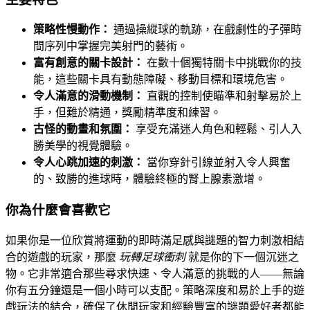
策略性慢動作：
通過操縱球的軌跡，在戲劇性的子彈時
間序列中掌握完美射門的藝術。
富有創意的關卡設計：
在數十個獨特關卡中挑戰你的技
能，這些關卡具有動態障礙、移動目標和環境危害。
令人滿意的滑動機制：
直觀的控制使瞄準和射擊易於上
手，但難於精通，獎勵精準度和練習。
古怪的動畫和氛圍：
享受充滿迷人角色和輕鬆、引人入
勝美學的視覺體驗。
令人心跳加速的刺激：
當你穿針引線並射入令人興奮
的、致勝的進球時，體驗終極的腎上腺素激增。
你為什麼會喜歡它
如果你是一位欣賞將運動的即時滿足感與謎題的智力刺激相結
合的遊戲的玩家，那麼
玩轉足球衝刺
就是你的下一個沉迷之
物。它非常適合那些尋求快速、令人滿意的挑戰的人——無論
你有五分鐘還是一個小時可以支配。策略深度和易於上手的遊
戲玩法的結合，確保了休閒玩家和經驗豐富的謎題愛好者都能