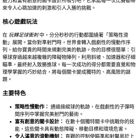
魅力和富有創意的關卡設計所吸引吧，它承諾每一次比賽都帶
來令人心跳加速的刺激和引人入勝的挑戰。
核心遊戲玩法
在
玩轉足球衝刺
中，分分秒秒的行動都圍繞著「策略性滑
動」展開。當你對準射門時，世界會轉入戲劇性的慢動作序
列，給你寶貴的時間來規劃完美的軌跡。你的目標很簡單：引
導球穿過越來越複雜的障礙物陣列，利用斜坡、加速器和仔細
瞄準，最終射入致勝進球。每一次成功的得分都需要直覺和物
理學掌握的巧妙結合，將每個關卡變成獨特的、高風險的謎
題。
主要特色
策略性慢動作：
通過操縱球的軌跡，在戲劇性的子彈時
間序列中掌握完美射門的藝術。
富有創意的關卡設計：
在數十個獨特關卡中挑戰你的技
能，這些關卡具有動態障礙、移動目標和環境危害。
令人滿意的滑動機制：
直觀的控制使瞄準和射擊易於上