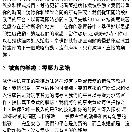
與安裝程式搏鬥、等待更新或看著進度條緩慢移動？我們尊重
你的時間，消除你和娛樂之間的所有障礙。我們從頭開始設計
我們的平台，以實現即時訪問。我們先進的 iframe 技術意味著
遊戲存在於你所處的地方——在你的瀏覽器中，準備好以思想
的速度啟動。這是我們的承諾：當你想玩
足球衝刺
時，你可
以在幾秒鐘內進入遊戲，準備好執行那些關鍵的慢動作踢球並
計畫你的下一個戰略行動。沒有摩擦，只有純粹、直接的樂
趣。
2. 誠實的樂趣：零壓力承諾
我們相信真正的款待意味著在沒有期望或義務的情況下歡迎
你。我們認為具有欺騙性的付費牆、突如其來的訂閱請求和侵
入性廣告是對玩家智力的侮辱。我們的平台以零壓力承諾運
作，提供真正免費的體驗。我們將你的享受置於每個指標之
上，確保你唯一投入的是你的技能和你的時間。深入探索
足
球衝刺
的每個關卡和策略——掌握古怪的動畫和富有創意的
挑戰——完全安心。我們的平台是免費的，而且永遠都是。沒
有附加條件，沒有意外，只有真誠的娛樂。