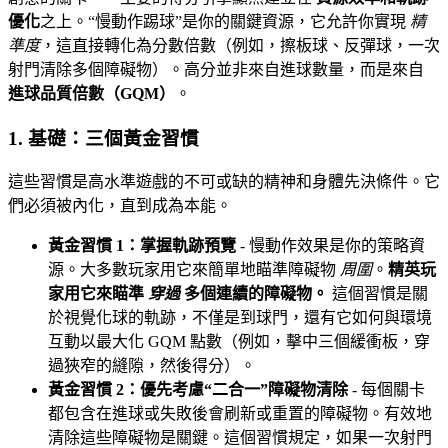
優化
之上。“慢動作踢球”是你的關鍵資源，它允許你實現
精
準度
，這直接轉化為分數倍數（例如，擦板球、反彈球，一次
射門清除多個障礙物）。高分並非來自進球數量，而是來自
進球品質倍數（GQM）
。
1. 基礎：三個黃金習慣
這些習慣是高水準遊戲的不可或缺的精神和身體先決條件。它
們必須被內化，直到成為本能。
黃金習慣 1：掌握軌跡預覽
- 慢動作效果是你的策略資
源。大多數玩家用它來簡單地瞄準障礙物
周圍
。
精英玩
家用它來瞄準
穿過
多個連續的障礙物。
這個習慣是關
於視覺化球的軌跡，不僅是到球門，還有它如何與環境
互動以最大化 GQM 點數（例如，擊中三個緩衝板，穿
過狹窄的縫隙，然後得分）。
黃金習慣 2：優先考慮“二合一”障礙物清除
- 每個關卡
都包含在進球或失敗後會刷新或重置的障礙物。有效地
清除這些障礙物是關鍵。這個習慣規定，如果一次射門