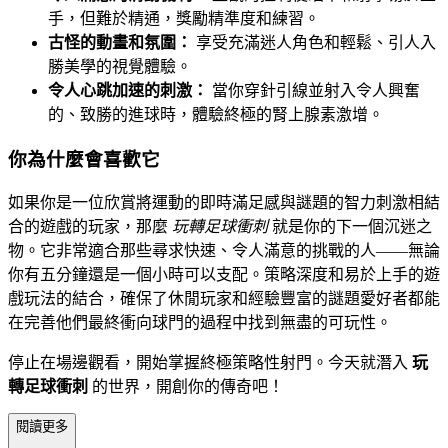
手，但難於精通，獎勵精準度和練習。
古怪的動畫和氛圍：
享受充滿迷人角色和輕鬆、引人入
勝美學的視覺體驗。
令人心跳加速的刺激：
當你穿針引線並射入令人興奮
的、致勝的進球時，體驗終極的腎上腺素激增。
你為什麼會喜歡它
如果你是一位欣賞將運動的即時滿足感與謎題的智力刺激相結
合的遊戲的玩家，那麼
玩轉足球衝刺
就是你的下一個沉迷之
物。它非常適合那些尋求快速、令人滿意的挑戰的人——無論
你有五分鐘還是一個小時可以支配。策略深度和易於上手的遊
戲玩法的結合，確保了休閒玩家和經驗豐富的謎題愛好者都能
在完善他們最終衝向球門的過程中找到無盡的可玩性。
停止在場邊觀看，開始掌握終極策略性射門。今天就潛入
玩
轉足球衝刺
的世界，開創你的傳奇吧！
閱讀更多