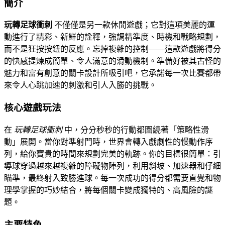
簡介
玩轉足球衝刺
不僅僅是另一款休閒遊戲；它對這項美麗的運
動進行了精彩、新鮮的詮釋，強調精準度、時機和戰略規劃，
而不是狂按按鈕的反應。忘掉複雜的控制——這款遊戲將得分
的快感提煉成簡單、令人滿意的滑動機制。準備好被其古怪的
魅力和富有創意的關卡設計所吸引吧，它承諾每一次比賽都帶
來令人心跳加速的刺激和引人入勝的挑戰。
核心遊戲玩法
在
玩轉足球衝刺
中，分分秒秒的行動都圍繞著「策略性滑
動」展開。當你對準射門時，世界會轉入戲劇性的慢動作序
列，給你寶貴的時間來規劃完美的軌跡。你的目標很簡單：引
導球穿過越來越複雜的障礙物陣列，利用斜坡、加速器和仔細
瞄準，最終射入致勝進球。每一次成功的得分都需要直覺和物
理學掌握的巧妙結合，將每個關卡變成獨特的、高風險的謎
題。
主要特色