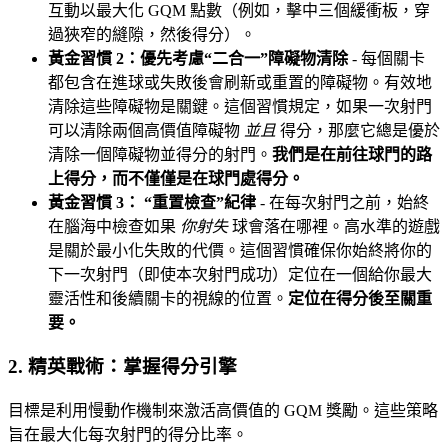
互動以最大化 GQM 點數（例如，擊中三個緩衝板，穿
過狹窄的縫隙，然後得分）。
黃金習慣 2：優先考慮“二合一”障礙物清除
- 每個關卡
都包含在進球或失敗後會刷新或重置的障礙物。有效地
清除這些障礙物是關鍵。這個習慣規定，如果一次射門
可以清除兩個高價值障礙物
並且
得分，那麼它總是優於
清除一個障礙物並得分的射門。
我們是在前往球門的路
上得分，而不僅僅是在球門處得分。
黃金習慣 3： “重置檢查”紀律
- 在每次射門之前，始終
在腦海中檢查如果
你射失
球會落在哪裡。高水準的遊戲
是關於最小化失敗的代價。這個習慣確保你始終將你的
下一次射門（即使本次射門成功）定位在一個給你最大
靈活性和後續關卡的視線的位置。
定位在得分後至關重
要。
2. 精英戰術：掌握得分引擎
目標是利用慢動作機制來激活高價值的 GQM 獎勵。這些策略
旨在最大化每次射門的得分比率。