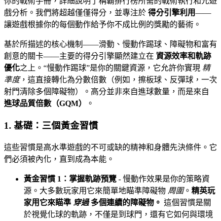
你的戰術手冊，詳細說明了稱霸排行榜所需的戰術執行和元遊
戲分析。我們將超越僅僅得分，並專注於
得分引擎利用
——
讓遊戲根據你的每個動作給予你不成比例的獎勵的藝術。
基於所描述的核心機制——滑動、慢動作踢球、障礙物和富有
創意的關卡——主要的得分引擎顯然建立在
資源效率和軌跡
優化
之上。“慢動作踢球”是你的關鍵資源，它允許你實現
精
準度
，這直接轉化為分數倍數（例如，擦板球、反彈球，一次
射門清除多個障礙物）。高分並非來自進球數量，而是來自
進球品質倍數（GQM）
。
1. 基礎：三個黃金習慣
這些習慣是高水準遊戲的不可或缺的精神和身體先決條件。它
們必須被內化，直到成為本能。
黃金習慣 1：掌握軌跡預覽
- 慢動作效果是你的策略資
源。大多數玩家用它來簡單地瞄準障礙物
周圍
。
精英玩
家用它來瞄準
穿過
多個連續的障礙物。
這個習慣是關
於視覺化球的軌跡，不僅是到球門，還有它如何與環境