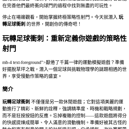
在完善他們最終衝向球門的過程中找到無盡的可玩性。
停止在場邊觀看，開始掌握終極策略性射門。今天就潛入
玩
轉足球衝刺
的世界，開創你的傳奇吧！
玩轉足球衝刺：重新定義你遊戲的策略性
射門
mb-4 text-foreground">厭倦了千篇一律的運動模擬遊戲？準備
好擺脫草坪之戰，潛入一個足球與挑戰物理學的謎題相遇的世
界，享受慢動作策略的盛宴。
簡介
玩轉足球衝刺
不僅僅是另一款休閒遊戲；它對這項美麗的運
動進行了精彩、新鮮的詮釋，強調精準度、時機和戰略規劃，
而不是狂按按鈕的反應。忘掉複雜的控制——這款遊戲將得分
的快感提煉成簡單、令人滿意的滑動機制。準備好被其古怪的