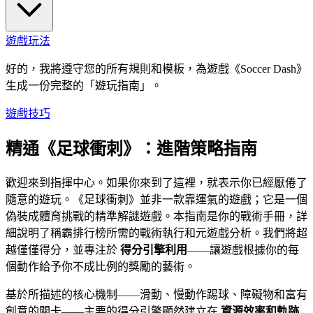
遊戲玩法
好的，我將遵守您的所有規則和模板，為遊戲《Soccer Dash》
生成一份完整的「遊玩指南」。
遊戲技巧
精通《足球衝刺》：進階策略指南
歡迎來到指揮中心。如果你來到了這裡，就表示你已經厭倦了
隨意的遊玩。《足球衝刺》並非一款靠運氣的遊戲；它是一個
偽裝成體育挑戰的精準解謎遊戲。本指南是你的戰術手冊，詳
細說明了稱霸排行榜所需的戰術執行和元遊戲分析。我們將超
越僅僅得分，並專注於
得分引擎利用
——讓遊戲根據你的每
個動作給予你不成比例的獎勵的藝術。
基於所描述的核心機制——滑動、慢動作踢球、障礙物和富有
創意的關卡——主要的得分引擎顯然建立在
資源效率和軌跡