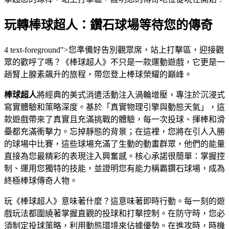
玩轉棒球超人：鑽石球場等待您的傳奇
4 text-foreground">您準備好告別觀眾席，站上打擊區，迎接觀
眾的歡呼了嗎？《棒球超人》不只是一款運動遊戲，它更是一
趟腎上腺素飆升的旅程，帶您登上棒球榮耀的巔峰。
棒球超人
將經典的美式消遣活動注入渦輪增壓，專注於沉浸式
寫實體驗和策略深度。基於「真實物理引擎與動態天氣」，這
款遊戲帶來了真實且充滿挑戰的體驗，每一次投球、揮棒和滑
壘都充滿衝擊力。忘掉靜態的背景；在這裡，您將在引人入勝
的球場中比賽，這些球場充滿了生動的動畫群眾，他們的能量
直接為您最精彩的表現注入興奮感。核心承諾很簡單：掌握控
制、運用您獨特的技能，並證明您有能力稱霸鑽石球場，成為
終極棒球傳奇人物。
玩《棒球超人》意味著什麼？這意味著即時行動。每一刻的遊
戲玩法都圍繞著掌握直觀的投球和打擊控制。在防守時，您必
須制定投球策略，利用動態環境來佔據優勢。在進攻時，時機