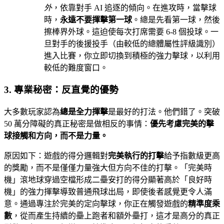
外
，依靠對手 AI 追逐的傾向。在進攻時，當擊球
時，
永遠不要揮擊第一球
。總是先看第一球，然後
擦棒界外球。這迫使每次打席需要 6-8 個投球。一
旦對手的後援投手（由較低的總體屬性評級識別）
進入比賽，你立即切換到積極的強力擊球，以利用
較低的難度窗口。
3. 專業秘密：反直覺的優勢
大多數玩家認為
總是全力揮擊
是最好的打法。他們錯了。突破
50 萬分障礙的真正秘密是做相反的事情：
優先考慮完美的擊
球接觸和方向，而不是力量。
原因如下：遊戲的得分邏輯對
完美執行的打擊
給予指數級更高
的獎勵，而不是僅僅力量強大但方向不佳的打擊。「完美時
機」滾地球穿過空檔形成二壘安打的得分顯著高於「良好時
機」的強力揮擊導致普通飛球出局，即使後者感覺更令人滿
意。通過專注於完美的定向擊球，你正在觸發遊戲的
精準度乘
數
，從而產生持續的壘上跑者和額外壘打，這才是高分的真正