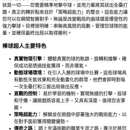
就是一切——您需要精準地擊中球，並用力量將其送出全壘打
牆。真正的轉折點來自於「策略超能力」的整合，這些能力讓
您可以在瞬間智勝對手，無論是改變戰局的曲球還是爆發性的
強力擊球。目標很明確：串聯高風險的局數，管理您球隊的能
量，並確保最終出局以取得勝利。
棒球超人主要特色
真實物理引擎：
體驗真實的球的軌跡、旋轉和撞擊，確
保成功是透過技能獲得，而非運氣。
動態球場環境：
在引人入勝的球場中比賽，這些球場具
有動態天氣效果和完全動畫化的群眾，他們會即時對每
一次全壘打和三振出局做出反應。
直觀的控制：
易於學習的機制，實現無縫的打擊、投球
和守備，讓遊戲既容易上手，又具有深度，值得您去掌
握。
策略超能力：
解鎖並在遊戲中部署強大的戰術能力，以
在對手面前獲得關鍵優勢。
傳奇之路：
踏上充滿挑戰的職業生涯之路，專注於將您