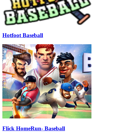
Hotfoot Baseball
Flick HomeRun- Baseball