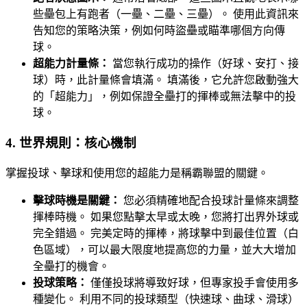
些壘包上有跑者（一壘、二壘、三壘）。 使用此資訊來
告知您的策略決策，例如何時盜壘或瞄準哪個方向傳
球。
超能力計量條：
當您執行成功的操作（好球、安打、接
球）時，此計量條會填滿。 填滿後，它允許您啟動強大
的「超能力」，例如保證全壘打的揮棒或無法擊中的投
球。
4. 世界規則：核心機制
掌握投球、擊球和使用您的超能力是稱霸聯盟的關鍵。
擊球時機是關鍵：
您必須精確地配合投球計量條來調整
揮棒時機。 如果您點擊太早或太晚，您將打出界外球或
完全錯過。 完美定時的揮棒，將球擊中到最佳位置（白
色區域），可以最大限度地提高您的力量，並大大增加
全壘打的機會。
投球策略：
僅僅投球將導致好球，但專家投手會使用多
種變化。 利用不同的投球類型（快速球、曲球、滑球）