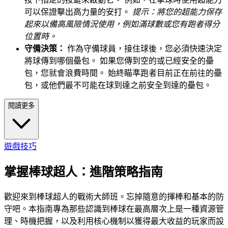
可以保證擊出高力量的安打。
提示：將您的超能力保存
起來以備高風險情況使用，例如滿球數或您有跑者得分
位置時。
守備決策：
作為守備球員，接住球後，您必須快速決定
將球傳到哪個壘包。 如果您傳到空的或已經安全的壘
包，您就會浪費時間。 始終瞄準跑者目前正在前往的壘
包，或他們最不可能在球到達之前安全到達的壘包。
閱讀更多
遊戲技巧
掌握棒球超人：進階策略指南
歡迎來到棒球超人的戰術大師班。忘掉隨意的揮棒和基本的防
守吧。本指南專為那些認識到棒球在最高層次上是一種資源管
理、時機把握，以及利用核心機制以獲得最大收益的玩家而設