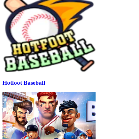
Hotfoot Baseball