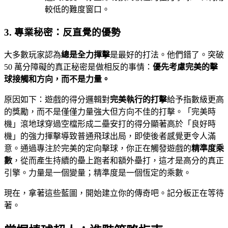
較低的難度窗口。
3. 專業秘密：反直覺的優勢
大多數玩家認為
總是全力揮擊
是最好的打法。他們錯了。突破
50 萬分障礙的真正秘密是做相反的事情：
優先考慮完美的擊
球接觸和方向，而不是力量。
原因如下：遊戲的得分邏輯對
完美執行的打擊
給予指數級更高
的獎勵，而不是僅僅力量強大但方向不佳的打擊。「完美時
機」滾地球穿過空檔形成二壘安打的得分顯著高於「良好時
機」的強力揮擊導致普通飛球出局，即使後者感覺更令人滿
意。通過專注於完美的定向擊球，你正在觸發遊戲的
精準度乘
數
，從而產生持續的壘上跑者和額外壘打，這才是高分的真正
引擎。力量是一個變量；精準度是一個恆定的乘數。
現在，拿著這些藍圖，開始建立你的傳奇吧。記分板正在等待
著。