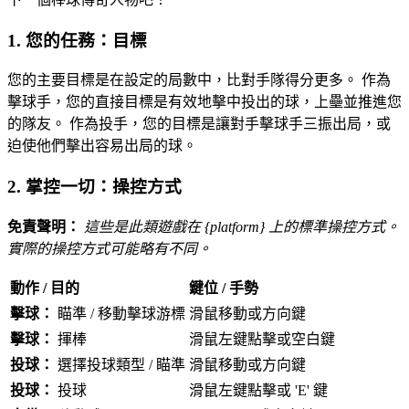
1. 您的任務：目標
您的主要目標是在設定的局數中，比對手隊得分更多。 作為
擊球手，您的直接目標是有效地擊中投出的球，上壘並推進您
的隊友。 作為投手，您的目標是讓對手擊球手三振出局，或
迫使他們擊出容易出局的球。
2. 掌控一切：操控方式
免責聲明：
這些是此類遊戲在 {platform} 上的標準操控方式。
實際的操控方式可能略有不同。
動作 / 目的
鍵位 / 手勢
擊球：
瞄準 / 移動擊球游標
滑鼠移動或方向鍵
擊球：
揮棒
滑鼠左鍵點擊或空白鍵
投球：
選擇投球類型 / 瞄準
滑鼠移動或方向鍵
投球：
投球
滑鼠左鍵點擊或 'E' 鍵