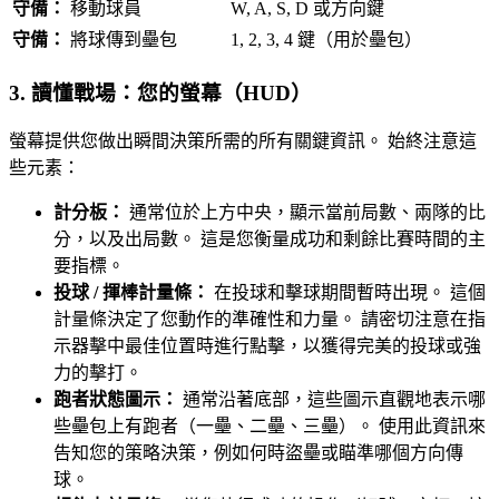
守備：
移動球員
W, A, S, D 或方向鍵
守備：
將球傳到壘包
1, 2, 3, 4 鍵（用於壘包）
3. 讀懂戰場：您的螢幕（HUD）
螢幕提供您做出瞬間決策所需的所有關鍵資訊。 始終注意這
些元素：
計分板：
通常位於上方中央，顯示當前局數、兩隊的比
分，以及出局數。 這是您衡量成功和剩餘比賽時間的主
要指標。
投球 / 揮棒計量條：
在投球和擊球期間暫時出現。 這個
計量條決定了您動作的準確性和力量。 請密切注意在指
示器擊中最佳位置時進行點擊，以獲得完美的投球或強
力的擊打。
跑者狀態圖示：
通常沿著底部，這些圖示直觀地表示哪
些壘包上有跑者（一壘、二壘、三壘）。 使用此資訊來
告知您的策略決策，例如何時盜壘或瞄準哪個方向傳
球。