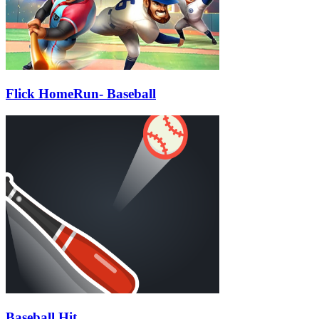
Flick HomeRun- Baseball
Baseball Hit