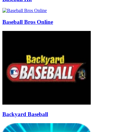
Baseball Bros Online
Backyard Baseball