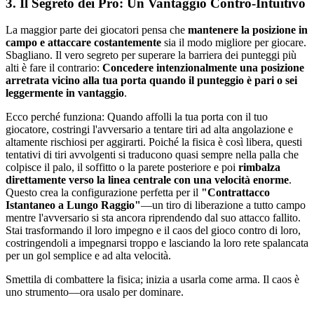
3. Il Segreto dei Pro: Un Vantaggio Contro-Intuitivo
La maggior parte dei giocatori pensa che
mantenere la posizione in
campo e attaccare costantemente
sia il modo migliore per giocare.
Sbagliano. Il vero segreto per superare la barriera dei punteggi più
alti è fare il contrario:
Concedere intenzionalmente una posizione
arretrata vicino alla tua porta quando il punteggio è pari o sei
leggermente in vantaggio
.
Ecco perché funziona: Quando affolli la tua porta con il tuo
giocatore, costringi l'avversario a tentare tiri ad alta angolazione e
altamente rischiosi per aggirarti. Poiché la fisica è così libera, questi
tentativi di tiri avvolgenti si traducono quasi sempre nella palla che
colpisce il palo, il soffitto o la parete posteriore e poi
rimbalza
direttamente verso la linea centrale con una velocità enorme
.
Questo crea la configurazione perfetta per il
"Contrattacco
Istantaneo a Lungo Raggio"
—un tiro di liberazione a tutto campo
mentre l'avversario si sta ancora riprendendo dal suo attacco fallito.
Stai trasformando il loro impegno e il caos del gioco contro di loro,
costringendoli a impegnarsi troppo e lasciando la loro rete spalancata
per un gol semplice e ad alta velocità.
Smettila di combattere la fisica; inizia a usarla come arma. Il caos è
uno strumento—ora usalo per dominare.