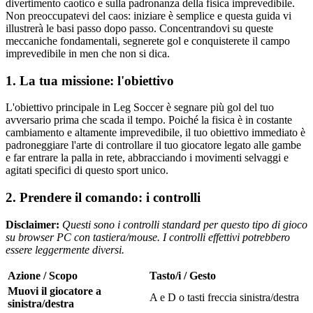
divertimento caotico e sulla padronanza della fisica imprevedibile.
Non preoccupatevi del caos: iniziare è semplice e questa guida vi
illustrerà le basi passo dopo passo. Concentrandovi su queste
meccaniche fondamentali, segnerete gol e conquisterete il campo
imprevedibile in men che non si dica.
1. La tua missione: l'obiettivo
L'obiettivo principale in Leg Soccer è segnare più gol del tuo
avversario prima che scada il tempo. Poiché la fisica è in costante
cambiamento e altamente imprevedibile, il tuo obiettivo immediato è
padroneggiare l'arte di controllare il tuo giocatore legato alle gambe
e far entrare la palla in rete, abbracciando i movimenti selvaggi e
agitati specifici di questo sport unico.
2. Prendere il comando: i controlli
Disclaimer:
Questi sono i controlli standard per questo tipo di gioco
su browser PC con tastiera/mouse. I controlli effettivi potrebbero
essere leggermente diversi.
Azione / Scopo
Tasto/i / Gesto
Muovi il giocatore a
A e D o tasti freccia sinistra/destra
sinistra/destra