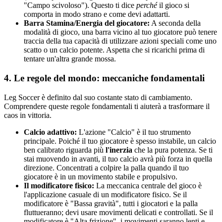
"Campo scivoloso"). Questo ti dice
perché
il gioco si
comporta in modo strano e come devi adattarti.
Barra Stamina/Energia del giocatore:
A seconda della
modalità di gioco, una barra vicino al tuo giocatore può tenere
traccia della tua capacità di utilizzare azioni speciali come uno
scatto o un calcio potente. Aspetta che si ricarichi prima di
tentare un'altra grande mossa.
4. Le regole del mondo: meccaniche fondamentali
Leg Soccer è definito dal suo costante stato di cambiamento.
Comprendere queste regole fondamentali ti aiuterà a trasformare il
caos in vittoria.
Calcio adattivo:
L'azione "Calcio" è il tuo strumento
principale. Poiché il tuo giocatore è spesso instabile, un calcio
ben calibrato riguarda più
l'inerzia
che la pura potenza. Se ti
stai muovendo in avanti, il tuo calcio avrà più forza in quella
direzione. Concentrati a colpire la palla quando il tuo
giocatore è in un movimento stabile e propulsivo.
Il modificatore fisico:
La meccanica centrale del gioco è
l'applicazione casuale di un modificatore fisico. Se il
modificatore è "Bassa gravità", tutti i giocatori e la palla
fluttueranno; devi usare movimenti delicati e controllati. Se il
modificatore è "Alta frizione", i movimenti saranno lenti e