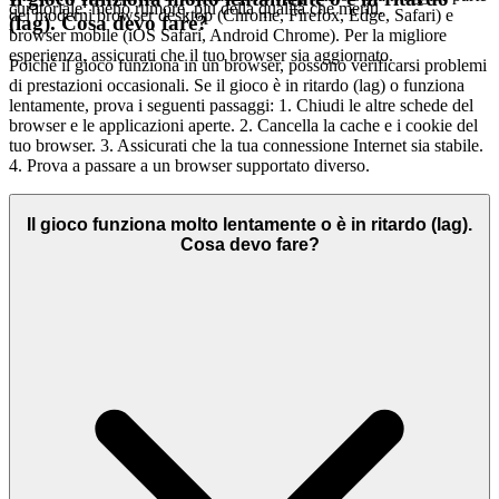
curatoriale: meno rumore, più della qualità che meriti.
dei moderni browser desktop (Chrome, Firefox, Edge, Safari) e
(lag). Cosa devo fare?
browser mobile (iOS Safari, Android Chrome). Per la migliore
esperienza, assicurati che il tuo browser sia aggiornato.
Poiché il gioco funziona in un browser, possono verificarsi problemi
di prestazioni occasionali. Se il gioco è in ritardo (lag) o funziona
lentamente, prova i seguenti passaggi: 1. Chiudi le altre schede del
browser e le applicazioni aperte. 2. Cancella la cache e i cookie del
tuo browser. 3. Assicurati che la tua connessione Internet sia stabile.
4. Prova a passare a un browser supportato diverso.
Il gioco funziona molto lentamente o è in ritardo (lag).
Cosa devo fare?