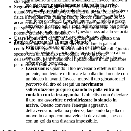
strategia.
tuo giocatore
parallelamente alla palla in arrivo,
Segnare nella zona gol:
Un gol viene conteggiato solo
vicino alla parete laterale
. Infine, usi un tocco leggero
quando l'
intera
palla attraversa la linea di porta. Poiché la
e radente
mentre ti allontani dalla palla
per lanciarla
fisica è irregolare, la palla spesso si blocca sulla linea. Se ciò
con forza e velocità fuori dal muro, inviandola a razzo
accade, usa piccole spinte rapide (tocchi del pulsante Calcio)
attraverso il campo nella zona dell'avversario ben prima
per spingerla di pochi centimetri finali piuttosto che un calcio
del suo giocatore in difesa. Questo cross ad alta velocità
potente grande e incontrollato.
e inaspettato è spesso un punteggio garantito.
Usare le pareti:
I campi in Leg Soccer hanno spesso una
Tattica Avanzata: Il "Furto di Slancio"
bassa frizione. Se stai lottando per controllare la palla al
Principio:
Questo implica l'uso dell'elevato
centro, calcia la palla con forza contro le pareti laterali. Questo
trasferimento di slancio giocatore-palla del gioco a tuo
spesso crea un rimbalzo prevedibile verso la porta
vantaggio, trasformando i blocchi difensivi in giocate
dell'avversario, permettendoti di riposizionare il tuo giocatore
offensive di potenza.
per un tiro di follow-up facile.
Esecuzione:
Quando il tuo avversario effettua un tiro
potente, non tentare di fermare la palla direttamente con
un blocco in avanti. Invece, muovi il tuo giocatore nel
percorso
del tiro ed esegui un
movimento
salto/rotazione proprio quando la palla entra in
contatto con la testa/gamba
. L'obiettivo non è deviare
il tiro, ma
assorbire e reindirizzare lo slancio in
arrivo
. Questo converte l'energia aggressiva
dell'avversario nella tua potenza, lanciando la palla di
nuovo in campo con una velocità devastante, spesso
con un gol da una distanza impossibile.