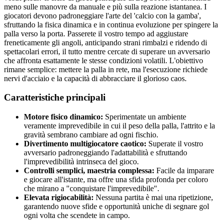
meno sulle manovre da manuale e più sulla reazione istantanea. I
giocatori devono padroneggiare l'arte del 'calcio con la gamba',
sfruttando la fisica dinamica e in continua evoluzione per spingere la
palla verso la porta. Passerete il vostro tempo ad aggiustare
freneticamente gli angoli, anticipando strani rimbalzi e ridendo di
spettacolari errori, il tutto mentre cercate di superare un avversario
che affronta esattamente le stesse condizioni volatili. L'obiettivo
rimane semplice: mettere la palla in rete, ma l'esecuzione richiede
nervi d'acciaio e la capacità di abbracciare il glorioso caos.
Caratteristiche principali
Motore fisico dinamico:
Sperimentate un ambiente
veramente imprevedibile in cui il peso della palla, l'attrito e la
gravità sembrano cambiare ad ogni fischio.
Divertimento multigiocatore caotico:
Superate il vostro
avversario padroneggiando l'adattabilità e sfruttando
l'imprevedibilità intrinseca del gioco.
Controlli semplici, maestria complessa:
Facile da imparare
e giocare all'istante, ma offre una sfida profonda per coloro
che mirano a "conquistare l'imprevedibile".
Elevata rigiocabilità:
Nessuna partita è mai una ripetizione,
garantendo nuove sfide e opportunità uniche di segnare gol
ogni volta che scendete in campo.