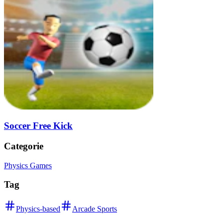
Soccer Free Kick
Categorie
Physics Games
Tag
Physics-based
Arcade Sports