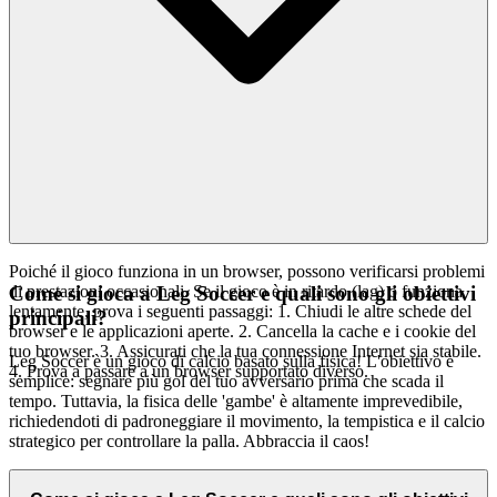
Poiché il gioco funziona in un browser, possono verificarsi problemi
di prestazioni occasionali. Se il gioco è in ritardo (lag) o funziona
Come si gioca a Leg Soccer e quali sono gli obiettivi
lentamente, prova i seguenti passaggi: 1. Chiudi le altre schede del
principali?
browser e le applicazioni aperte. 2. Cancella la cache e i cookie del
tuo browser. 3. Assicurati che la tua connessione Internet sia stabile.
Leg Soccer è un gioco di calcio basato sulla fisica! L'obiettivo è
4. Prova a passare a un browser supportato diverso.
semplice: segnare più gol del tuo avversario prima che scada il
tempo. Tuttavia, la fisica delle 'gambe' è altamente imprevedibile,
richiedendoti di padroneggiare il movimento, la tempistica e il calcio
strategico per controllare la palla. Abbraccia il caos!