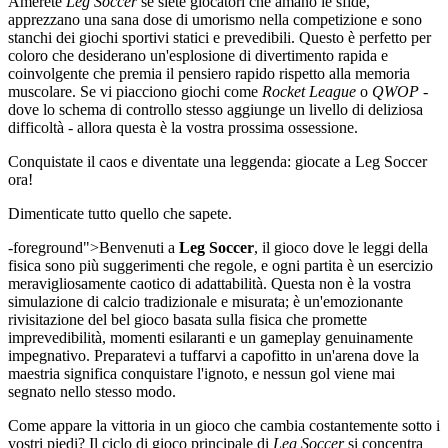
Amerete
Leg Soccer
se siete giocatori che amano le sfide,
apprezzano una sana dose di umorismo nella competizione e sono
stanchi dei giochi sportivi statici e prevedibili. Questo è perfetto per
coloro che desiderano un'esplosione di divertimento rapida e
coinvolgente che premia il pensiero rapido rispetto alla memoria
muscolare. Se vi piacciono giochi come
Rocket League
o
QWOP
-
dove lo schema di controllo stesso aggiunge un livello di deliziosa
difficoltà - allora questa è la vostra prossima ossessione.
Conquistate il caos e diventate una leggenda: giocate a Leg Soccer
ora!
Dimenticate tutto quello che sapete.
-foreground">Benvenuti a
Leg Soccer
, il gioco dove le leggi della
fisica sono più suggerimenti che regole, e ogni partita è un esercizio
meravigliosamente caotico di adattabilità. Questa non è la vostra
simulazione di calcio tradizionale e misurata; è un'emozionante
rivisitazione del bel gioco basata sulla fisica che promette
imprevedibilità, momenti esilaranti e un gameplay genuinamente
impegnativo. Preparatevi a tuffarvi a capofitto in un'arena dove la
maestria significa conquistare l'ignoto, e nessun gol viene mai
segnato nello stesso modo.
Come appare la vittoria in un gioco che cambia costantemente sotto i
vostri piedi? Il ciclo di gioco principale di
Leg Soccer
si concentra