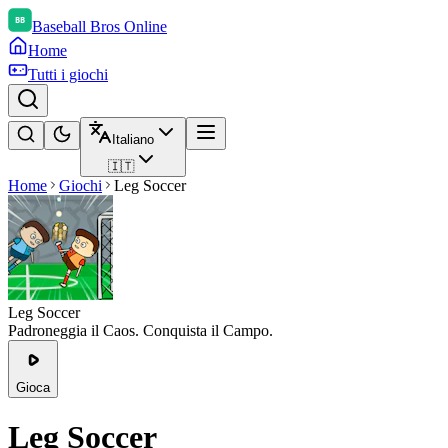
Baseball Bros Online
Home
Tutti i giochi
Italiano
🇮🇹
Home
Giochi
Leg Soccer
Leg Soccer
Padroneggia il Caos. Conquista il Campo.
Gioca
Leg Soccer