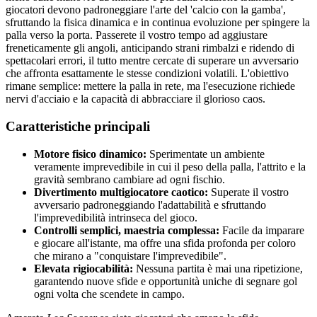
giocatori devono padroneggiare l'arte del 'calcio con la gamba',
sfruttando la fisica dinamica e in continua evoluzione per spingere la
palla verso la porta. Passerete il vostro tempo ad aggiustare
freneticamente gli angoli, anticipando strani rimbalzi e ridendo di
spettacolari errori, il tutto mentre cercate di superare un avversario
che affronta esattamente le stesse condizioni volatili. L'obiettivo
rimane semplice: mettere la palla in rete, ma l'esecuzione richiede
nervi d'acciaio e la capacità di abbracciare il glorioso caos.
Caratteristiche principali
Motore fisico dinamico:
Sperimentate un ambiente
veramente imprevedibile in cui il peso della palla, l'attrito e la
gravità sembrano cambiare ad ogni fischio.
Divertimento multigiocatore caotico:
Superate il vostro
avversario padroneggiando l'adattabilità e sfruttando
l'imprevedibilità intrinseca del gioco.
Controlli semplici, maestria complessa:
Facile da imparare
e giocare all'istante, ma offre una sfida profonda per coloro
che mirano a "conquistare l'imprevedibile".
Elevata rigiocabilità:
Nessuna partita è mai una ripetizione,
garantendo nuove sfide e opportunità uniche di segnare gol
ogni volta che scendete in campo.