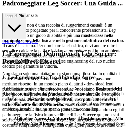
Padroneggiare Leg Soccer: Una Guida ...
Strategica Avanzata
Leggi di Più
Questa guida non è una raccolta di suggerimenti casuali; è un
progetto tattico progettato per il concorrente professionista.
Leg
Soccer
è meno un gioco di abilità e più una
masterclass nella
manipolazione della fisica e nella gestione adattativa del rischio
.
Perché giocare qui?
Il caos è il sistema. Per dominare la classifica, devi andare oltre il
semplice calciare la palla e iniziare a
progettare
gol in un ambiente
L'Esperienza Definitiva di Leg Soccer:
definito da variabili costanti e imprevedibili. Non stiamo solo
Perché Devi Esserci
giocando; stiamo facendo il reverse engineering del suo nucleo
caotico per garantire la vittoria.
Non siamo solo una piattaforma; siamo una filosofia. In qualità di
1. Le Fondamenta: Tre Abitudini Auree
Chief Brand Officer, credo che il tuo tempo e la tua passione
meritino rispetto. In un mondo pieno di attriti - download lenti,
Il motore principale di punteggio di
Leg Soccer
è la
Gestione del
pubblicità intrusive e interfacce confuse - noi siamo il santuario del
Rischio, amplificata dal Vantaggio Posizionale
. L'imprevedibilità
puro gioco. La promessa principale del nostro marchio è semplice
della fisica significa che qualsiasi tiro di successo è un calcolo di
ma profonda:
Gestiamo tutti gli attriti, così puoi concentrarti
probabilità, non di precisione. Queste tre abitudini trasformano un
esclusivamente sul divertimento.
Siamo ossessionati dai millimetri
ambiente instabile in uno spazio strategico controllato.
che ti separano dal tuo prossimo grande momento. Quando scegli di
padroneggiare la fisica imprevedibile di
Leg Soccer
qui, non stai
Abitudine Aurea 1: Abbracciare il Posizionamento "Alto
solo scegliendo un gioco; stai scegliendo un'esperienza di gioco
Rischio, Alta Ricompensa"
- In
Leg Soccer
, i giocatori fermi
costruita sulla fiducia, sulla qualità e sulla convinzione assoluta che