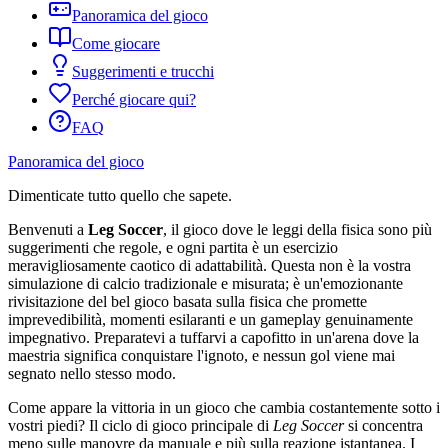
Panoramica del gioco
Come giocare
Suggerimenti e trucchi
Perché giocare qui?
FAQ
Panoramica del gioco
Dimenticate tutto quello che sapete.
Benvenuti a
Leg Soccer
, il gioco dove le leggi della fisica sono più
suggerimenti che regole, e ogni partita è un esercizio
meravigliosamente caotico di adattabilità. Questa non è la vostra
simulazione di calcio tradizionale e misurata; è un'emozionante
rivisitazione del bel gioco basata sulla fisica che promette
imprevedibilità, momenti esilaranti e un gameplay genuinamente
impegnativo. Preparatevi a tuffarvi a capofitto in un'arena dove la
maestria significa conquistare l'ignoto, e nessun gol viene mai
segnato nello stesso modo.
Come appare la vittoria in un gioco che cambia costantemente sotto i
vostri piedi? Il ciclo di gioco principale di
Leg Soccer
si concentra
meno sulle manovre da manuale e più sulla reazione istantanea. I