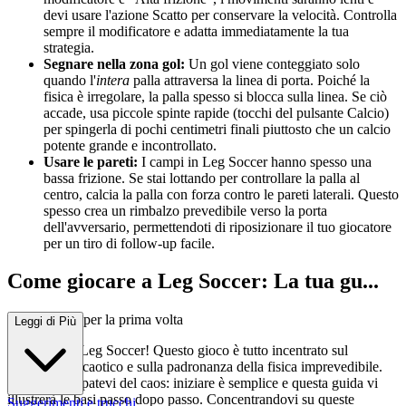
devi usare l'azione Scatto per conservare la velocità. Controlla
sempre il modificatore e adatta immediatamente la tua
strategia.
Segnare nella zona gol:
Un gol viene conteggiato solo
quando l'
intera
palla attraversa la linea di porta. Poiché la
fisica è irregolare, la palla spesso si blocca sulla linea. Se ciò
accade, usa piccole spinte rapide (tocchi del pulsante Calcio)
per spingerla di pochi centimetri finali piuttosto che un calcio
potente grande e incontrollato.
Usare le pareti:
I campi in Leg Soccer hanno spesso una
bassa frizione. Se stai lottando per controllare la palla al
centro, calcia la palla con forza contro le pareti laterali. Questo
spesso crea un rimbalzo prevedibile verso la porta
dell'avversario, permettendoti di riposizionare il tuo giocatore
per un tiro di follow-up facile.
Come giocare a Leg Soccer: La tua gu...
ida completa per la prima volta
Leggi di Più
Benvenuti a Leg Soccer! Questo gioco è tutto incentrato sul
divertimento caotico e sulla padronanza della fisica imprevedibile.
Non preoccupatevi del caos: iniziare è semplice e questa guida vi
illustrerà le basi passo dopo passo. Concentrandovi su queste
Suggerimenti e trucchi