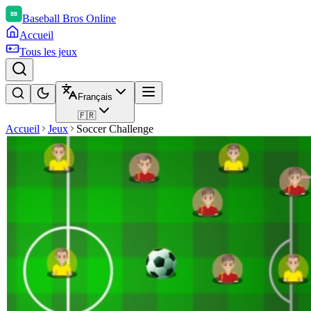
Baseball Bros Online
Accueil
Tous les jeux
Français
🇫🇷
Accueil
Jeux
Soccer Challenge