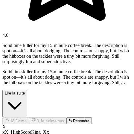
4.6
Solid time-killer for my 15-minute coffee break. The description is
spot on—it’s all about dodging. The controls are snappy, but I wish
the hitboxes on the tackles were a tiny bit more forgiving. Still,
surprisingly fun and super addictive.
Solid time-killer for my 15-minute coffee break. The description is
spot on—it’s all about dodging. The controls are snappy, but I wish
the hitboxes on the tackles were a tiny bit more forgiving. Still,
surprisingly fun and super addictive.
Lire la suite
18
J'aime
0
Je n'aime pas
Répondre
X
xX_HighScoreKing_Xx