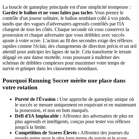
La boucle de gameplay principale est d'une simplicité trompeuse :
Gardez le ballon et ne vous faites pas tacler.
Vous prenez le
contrôle d'un joueur solitaire, le ballon semblant collé à vos pieds,
tandis que des vagues d'adversaires agressifs contrôlés par l'IA
chargent de tous les côtés. Chaque seconde où vous conservez la
possession et chaque adversaire que vous dribblez avec succès
ajoute à votre score. L'action au fil des secondes exige des réflexes
rapides comme l'éclair, des changements de direction précis et un œil
attentif pour anticiper les lignes de tacle. Cela transforme le terrain
dégagé en une danse mortelle, vous poussant à maîtriser des
schémas de dribbles complexes pour maximiser votre temps de
survie et grimper dans les classements mondiaux.
Pourquoi Running Soccer mérite une place dans
votre rotation
Pureté de l'Évasion :
Une approche de gameplay unique où
le succès se mesure uniquement en esquivant et en maintenant
la possession, et non en buts marqués.
Défi d'IA Implacable :
Affrontez des adversaires de plus en
plus agressifs et intelligents, conçus pour tester vos réflexes
jusqu'à la limite.
Compétition de Scores Élevés :
Affrontez des joueurs du
monde entier pour le plus long temps de survie et le score