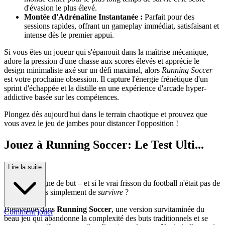
d'évasion le plus élevé.
Montée d'Adrénaline Instantanée :
Parfait pour des
sessions rapides, offrant un gameplay immédiat, satisfaisant et
intense dès le premier appui.
Si vous êtes un joueur qui s'épanouit dans la maîtrise mécanique,
adore la pression d'une chasse aux scores élevés et apprécie le
design minimaliste axé sur un défi maximal, alors
Running Soccer
est votre prochaine obsession. Il capture l'énergie frénétique d'un
sprint d'échappée et la distille en une expérience d'arcade hyper-
addictive basée sur les compétences.
Plongez dès aujourd'hui dans le terrain chaotique et prouvez que
vous avez le jeu de jambes pour distancer l'opposition !
Jouez à Running Soccer: Le Test Ulti...
me d'Agilité
Lire la suite
Oubliez la ligne de but – et si le vrai frisson du football n'était pas de
marquer, mais simplement de
survivre
?
Bienvenue dans
Running Soccer
, une version survitaminée du
Comment jouer
beau jeu qui abandonne la complexité des buts traditionnels et se