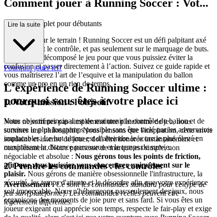
Comment jouer à Running Soccer : Vot...
re guide complet pour débutants
Lire la suite
Bienvenue sur le terrain ! Running Soccer est un défi palpitant axé
sur l’agilité et le contrôle, et pas seulement sur le marquage de buts.
Nous avons décomposé le jeu pour que vous puissiez éviter la
confusion et passer directement à l’action. Suivez ce guide rapide et
Pourquoi jouer ici?
vous maîtriserez l’art de l’esquive et la manipulation du ballon
comme un pro en un rien de temps.
L'expérience de Running Soccer ultime :
pourquoi vous êtes à votre place ici
1. Votre mission : l’objectif
Votre objectif principal est de maintenir le contrôle du ballon et de
Nous ne sommes pas simplement une plateforme de jeu, nous
survivre le plus longtemps possible sans être taclé par les adversaires
sommes une philosophie. Nous pensons que l'inspiration, cette envie
implacables. Le but ultime est d’atteindre le score le plus élevé en
soudaine et intense de jouer, doit être honorée instantanément et
maximisant la distance parcourue et le temps de survie.
complètement. Notre promesse de marque est simple, non
négociable et absolue :
Nous gérons tous les points de friction,
2. Prendre les commandes : les contrôles
afin que vous puissiez vous concentrer uniquement sur le
plaisir.
Nous gérons de manière obsessionnelle l'infrastructure, la
sécurité, les temps d'attente et le désordre afin que votre expérience
Avertissement :
Ce sont les commandes standard pour ce type de
soit impeccable. Nous n'hébergeons pas seulement des jeux, nous
jeu sur {plateforme}. Les commandes réelles peuvent être
organisons des moments de joie pure et sans fard. Si vous êtes un
légèrement différentes.
joueur exigeant qui apprécie son temps, respecte le fair-play et exige