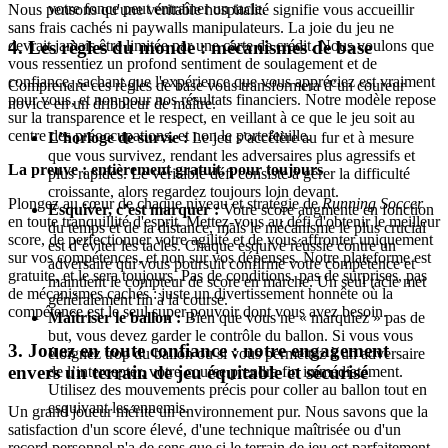
votre fonce peut entraîner un tacle.
Nous pensons qu'une véritable hospitalité signifie vous accueillir
sans frais cachés ni paywalls manipulateurs. La joie du jeu ne
4. Les règles du monde : mécanismes de base
devrait jamais être limitée par une carte de crédit. Nous voulons que
vous ressentiez un profond sentiment de soulagement et de
confiance, sachant que l'expérience que vous appréciez est vraiment
Comprendre ces règles de base vous transformera d’un coureur
pour vous, et non pour nos résultats financiers. Notre modèle repose
novice en un dribbleur de maître.
sur la transparence et le respect, en veillant à ce que le jeu soit au
centre des préoccupations, et non le portefeuille.
L’horloge de survie :
Le jeu s’accélère au fur et à mesure
que vous survivez, rendant les adversaires plus agressifs et
La preuve : entièrement gratuit, pour toujours
plus rapides. Le véritable défi consiste à gérer la difficulté
croissante, alors regardez toujours loin devant.
Plongez au cœur de chaque niveau et stratégie de
Running Soccer
Esquiver, c’est marquer :
Votre score augmente en fonction
en toute tranquillité d'esprit. Mettez-vous au défi d'obtenir le meilleur
du temps et de la distance, mais le mécanisme le plus crucial
score, de perfectionner votre agilité et de vous affronter uniquement
est d’éviter les tacles. Chaque esquive réussie contre un
sur vos compétences, et non sur vos dépenses. Notre plateforme est
adversaire qui vous poursuit confirme votre compétence et
gratuite, et le sera toujours. Pas de conditions, pas de surprises, pas
maintient le compteur de score en marche. Un seul tacle met
de mécanismes cachés : juste un divertissement honnête où la
généralement fin à la course.
compétence est le seul super pouvoir dont vous avez besoin.
Maîtriser le ballon :
Bien que vous ne « marquiez » pas de
but, vous devez garder le contrôle du ballon. Si vous vous
3. Jouez en toute confiance : notre engagement
éloignez trop du ballon ou si vous permettez à un adversaire
envers un terrain de jeu équitable et sécurisé
de l’intercepter, votre course prendra fin immédiatement.
Utilisez des mouvements précis pour coller au ballon tout en
esquivant les ennemis.
Un grand joueur mérite un environnement pur. Nous savons que la
satisfaction d'un score élevé, d'une technique maîtrisée ou d'un
record personnel n'a de sens que si le terrain de jeu est parfaitement