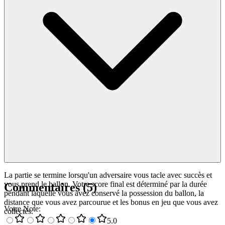
La partie se termine lorsqu'un adversaire vous tacle avec succès et
vous prend le ballon. Votre score final est déterminé par la durée
Commentaires
(
5
)
pendant laquelle vous avez conservé la possession du ballon, la
distance que vous avez parcourue et les bonus en jeu que vous avez
Votre Note
:
collectés.
5
.0