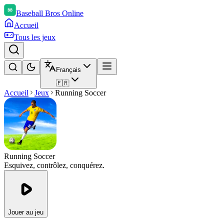
Baseball Bros Online
Accueil
Tous les jeux
Français
🇫🇷
Accueil
Jeux
Running Soccer
Running Soccer
Esquivez, contrôlez, conquérez.
Jouer au jeu