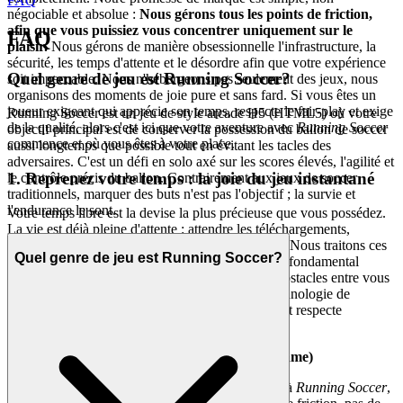
FAQ
négociable et absolue :
Nous gérons tous les points de friction,
afin que vous puissiez vous concentrer uniquement sur le
FAQ
plaisir.
Nous gérons de manière obsessionnelle l'infrastructure, la
sécurité, les temps d'attente et le désordre afin que votre expérience
Quel genre de jeu est Running Soccer?
soit impeccable. Nous n'hébergeons pas seulement des jeux, nous
organisons des moments de joie pure et sans fard. Si vous êtes un
joueur exigeant qui apprécie son temps, respecte le fair-play et exige
Running Soccer est un jeu de style arcade H5 (HTML5) où votre
de la qualité, alors c'est ici que votre aventure avec
Running Soccer
objectif principal est de conserver la possession du ballon de soccer
commence et où vous êtes à votre place.
aussi longtemps que possible tout en évitant les tacles des
adversaires. C'est un défi en solo axé sur les scores élevés, l'agilité et
1. Reprenez votre temps : la joie du jeu instantané
le contrôle précis du ballon. Contrairement aux jeux de soccer
traditionnels, marquer des buts n'est pas l'objectif ; la survie et
l'endurance le sont.
Votre temps libre est la devise la plus précieuse que vous possédez.
La vie est déjà pleine d'attente : attendre les téléchargements,
attendre les mises à jour, attendre les installations. Nous traitons ces
Quel genre de jeu est Running Soccer?
obstacles au plaisir comme un manque de respect fondamental
envers vous, le joueur. Nous éliminons tous les obstacles entre vous
et l'action. Notre plateforme est basée sur une technologie de
chargement instantané propriétaire qui reconnaît et respecte
l'urgence de votre envie de jouer.
La preuve : accès instantané HTML5 réel (iframe)
Voici notre promesse : lorsque vous voulez jouer à
Running Soccer
,