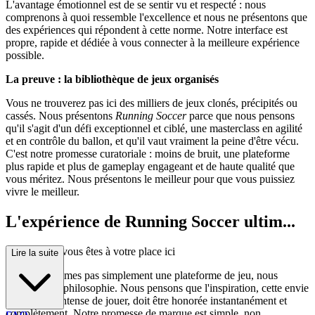
L'avantage émotionnel est de se sentir vu et respecté : nous
comprenons à quoi ressemble l'excellence et nous ne présentons que
des expériences qui répondent à cette norme. Notre interface est
propre, rapide et dédiée à vous connecter à la meilleure expérience
possible.
La preuve : la bibliothèque de jeux organisés
Vous ne trouverez pas ici des milliers de jeux clonés, précipités ou
cassés. Nous présentons
Running Soccer
parce que nous pensons
qu'il s'agit d'un défi exceptionnel et ciblé, une masterclass en agilité
et en contrôle du ballon, et qu'il vaut vraiment la peine d'être vécu.
C'est notre promesse curatoriale : moins de bruit, une plateforme
plus rapide et plus de gameplay engageant et de haute qualité que
vous méritez. Nous présentons le meilleur pour que vous puissiez
vivre le meilleur.
L'expérience de Running Soccer ultim...
e : pourquoi vous êtes à votre place ici
Lire la suite
Nous ne sommes pas simplement une plateforme de jeu, nous
sommes une philosophie. Nous pensons que l'inspiration, cette envie
soudaine et intense de jouer, doit être honorée instantanément et
complètement. Notre promesse de marque est simple, non