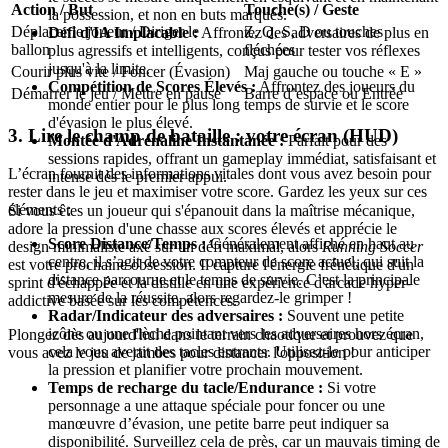
Action / But
Touche(s) / Geste
la possession, et non en buts marqués.
Déplacer le joueur / Diriger le
Z, Q, S, D ou touches
Défi d'IA Implacable :
Affrontez des adversaires de plus en
ballon
fléchées
plus agressifs et intelligents, conçus pour tester vos réflexes
jusqu'à la limite.
Courir plus vite / Foncer (Évasion)
Maj gauche ou touche « E »
Compétition de Scores Élevés :
Affrontez des joueurs du
Démarrer le jeu / Mettre en pause
Barre d’espace ou Entrée
monde entier pour le plus long temps de survie et le score
d'évasion le plus élevé.
3. Lire le champ de bataille : votre écran (HUD)
Montée d'Adrénaline Instantanée :
Parfait pour des
sessions rapides, offrant un gameplay immédiat, satisfaisant et
L’écran fournit des informations vitales dont vous avez besoin pour
intense dès le premier appui.
rester dans le jeu et maximiser votre score. Gardez les yeux sur ces
éléments :
Si vous êtes un joueur qui s'épanouit dans la maîtrise mécanique,
adore la pression d'une chasse aux scores élevés et apprécie le
Score Distance/Temps :
Généralement affiché en haut au
design minimaliste axé sur un défi maximal, alors
Running Soccer
centre, il s’agit de votre compteur de score actuel, qui suit la
est votre prochaine obsession. Il capture l'énergie frénétique d'un
distance parcourue et le temps de survie. C’est la principale
sprint d'échappée et la distille en une expérience d'arcade hyper-
mesure de la réussite, alors regardez-le grimper !
addictive basée sur les compétences.
Radar/Indicateur des adversaires :
Souvent une petite
icône ou une flèche pointant vers les adversaires hors écran,
Plongez dès aujourd'hui dans le terrain chaotique et prouvez que
cela vous avertit des tacles entrants. Utilisez-le pour anticiper
vous avez le jeu de jambes pour distancer l'opposition !
la pression et planifier votre prochain mouvement.
Temps de recharge du tacle/Endurance :
Si votre
personnage a une attaque spéciale pour foncer ou une
manœuvre d’évasion, une petite barre peut indiquer sa
disponibilité. Surveillez cela de près, car un mauvais timing de