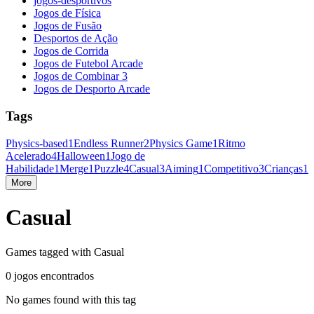
jogos-desportivos
Jogos de Física
Jogos de Fusão
Desportos de Ação
Jogos de Corrida
Jogos de Futebol Arcade
Jogos de Combinar 3
Jogos de Desporto Arcade
Tags
Physics-based
1
Endless Runner
2
Physics Game
1
Ritmo
Acelerado
4
Halloween
1
Jogo de
Habilidade
1
Merge
1
Puzzle
4
Casual
3
Aiming
1
Competitivo
3
Crianças
1
More
Casual
Games tagged with Casual
0 jogos encontrados
No games found with this tag