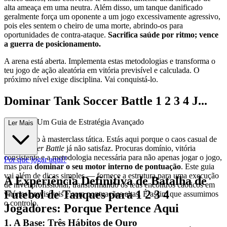
alta ameaça em uma neutra. Além disso, um tanque danificado
geralmente força um oponente a um jogo excessivamente agressivo,
pois eles sentem o cheiro de uma morte, abrindo-os para
oportunidades de contra-ataque.
Sacrifica saúde por ritmo; vence
a guerra de posicionamento.
A arena está aberta. Implementa estas metodologias e transforma o
teu jogo de ação aleatória em vitória previsível e calculada. O
próximo nível exige disciplina. Vai conquistá-lo.
Dominar Tank Soccer Battle 1 2 3 4 J...
ogadores: Um Guia de Estratégia Avançado
Ler Mais
Bem-vindo à masterclass tática. Estás aqui porque o caos casual de
Tank Soccer Battle
já não satisfaz. Procuras domínio, vitória
consistente e a metodologia necessária para não apenas jogar o jogo,
Por que jogar aqui?
mas para
dominar o seu motor interno de pontuação
. Este guia
vai além de dicas simples — fornece a estrutura para uma execução
A Experiência Definitiva de Batalha de
de nível profissional, transformando os teus encontros caóticos em
Futebol de Tanques para 1 2 3 4
vitórias previsíveis e com pontuações altas. É assim que assumimos
o controlo.
Jogadores: Porque Pertence Aqui
1. A Base: Três Hábitos de Ouro