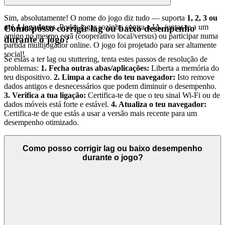
Sim, absolutamente! O nome do jogo diz tudo — suporta
1, 2, 3 ou
até 4 jogadores
. Podes jogar sozinho contra a IA, juntar-te a um
Como posso corrigir lag ou baixo desempenho
amigo no mesmo ecrã (cooperativo local/versus) ou participar numa
durante o jogo?
partida multijogador online. O jogo foi projetado para ser altamente
social!
Se estás a ter lag ou stuttering, tenta estes passos de resolução de
problemas:
1. Fecha outras abas/aplicações:
Liberta a memória do
teu dispositivo.
2. Limpa a cache do teu navegador:
Isto remove
dados antigos e desnecessários que podem diminuir o desempenho.
3. Verifica a tua ligação:
Certifica-te de que o teu sinal Wi-Fi ou de
dados móveis está forte e estável.
4. Atualiza o teu navegador:
Certifica-te de que estás a usar a versão mais recente para um
desempenho otimizado.
Como posso corrigir lag ou baixo desempenho
durante o jogo?