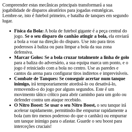
Compreender estas mecânicas principais transformará a sua
jogabilidade de disparos aleatórios para jogadas estratégicas.
Lembre-se, isto é futebol primeiro, e batalha de tanques em segundo
lugar.
Física da Bola:
A bola de futebol gigante é a peça central do
jogo.
Se o seu disparo do canhão atingir a bola,
ela enviará
a bola a voar na direção do disparo. Use isto para tiros
poderosos à baliza ou para limpar a bola da sua zona
defensiva.
Marcar Golos:
Se a bola cruzar totalmente a linha de golo
para a baliza do adversário, a sua equipa marca um ponto, e o
jogo é reiniciado com a bola no centro. Use as paredes e
cantos da arena para configurar tiros indiretos e imprevisíveis.
Combate de Tanques:
Se conseguir acertar num tanque
inimigo,
irá temporariamente atordoá-lo ou desativá-lo,
removendo-o do jogo por alguns segundos. Este é um
movimento tático crítico para abrir caminho para um golo ou
defender contra um ataque recebido.
O Nitro Boost:
Se usar o seu Nitro Boost,
o seu tanque irá
acelerar rapidamente, permitindo-lhe empurrar rapidamente a
bola (um tiro menos poderoso do que o canhão) ou empurrar
um tanque inimigo para o afastar. Guarde o seu boost para
interceções cruciais!