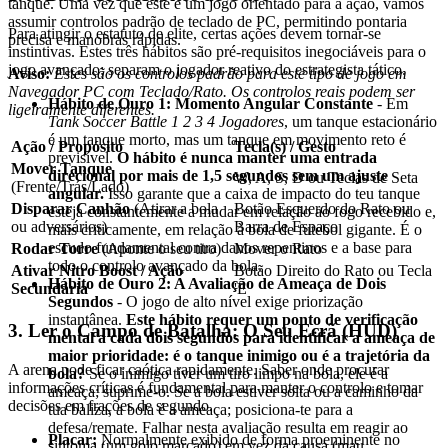
tanque. Uma vez que este é um jogo orientado para a ação, vamos
assumir controlos padrão de teclado de PC, permitindo pontaria
Para atingir o estatuto de elite, certas ações devem tornar-se
precisa e manobras rápidas.
instintivas. Estes três hábitos são pré-requisitos inegociáveis para o
jogo avançado; separam o jogador reativo do estrategista tático.
Aviso:
Estes são os controlos padrão para este tipo de jogo em
Navegador PC com Teclado/Rato. Os controlos reais podem ser
Hábito de Ouro 1: Momento Angular Constante
- Em
ligeiramente diferentes.
Tank Soccer Battle 1 2 3 4 Jogadores
, um tanque estacionário
é um tanque morto, mas um tanque em movimento reto é
Ação / Propósito
Tecla(s) / Gesto
previsível.
O hábito é nunca manter uma entrada
Mover Tanque
direcional por mais de 1,5 segundos sem um ajuste
W, A, S, D ou Teclas de Seta
(Frente/Trás/Lado)
angular.
Isso garante que a caixa de impacto do teu tanque
Disparar Canhão
(Atirar a bola
Botão Esquerdo do Rato ou
esteja constantemente a mudar em relação ao fogo recebido e,
ou adversários)
Barra de Espaço
mais criticamente, em relação à bola de futebol gigante. É o
escudo fundamental contra danos repentinos e a base para
Rodar Torre
(Aponte o seu tiro)
Mover o Rato
todo o controlo avançado da bola.
Ativar Nitro Boost / Ação
Botão Direito do Rato ou Tecla
Hábito de Ouro 2: A Avaliação de Ameaça de Dois
Secundária
'E'
Segundos
- O jogo de alto nível exige priorização
instantânea.
Este hábito requer um ponto de verificação
3. Ler o Campo de Batalha: O Seu Ecrã (HUD)
mental a cada dois segundos para identificar a ameaça de
maior prioridade: é o tanque inimigo ou é a trajetória da
A arena pode ficar caótica rapidamente. Saber onde procurar
bola?
Se o inimigo tiver um tiro limpo na bola, ele é a
informações críticas é fundamental para manter o controlo e tomar
ameaça; suprime-o. Se a bola estiver solta ou a caminho da
decisões em frações de segundo.
tua baliza, a bola é a ameaça; posiciona-te para a
defesa/remate. Falhar nesta avaliação resulta em reagir ao
Placar:
Normalmente exibido de forma proeminente no
sintoma (um golo marcado) em vez da causa (mau