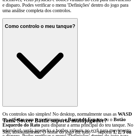
e disparo. Podes verificar o menu 'Definições' dentro do jogo para
uma análise completa dos controlos.
Como controlo o meu tanque?
Os controlos são simples! No desktop, normalmente usas as
WASD
ou as
Setas
para o movimento e a
Barra de Espaço
ou o
Botão
Tank Soccer Battle suporta multijogador?
Esquerdo do Rato
para disparar a arma principal do teu tanque. No
telemóvel, verás joysticks e botões virtuais no ecrã para movimento
Sim, absolutamente! O nome do jogo diz tudo — suporta
1, 2, 3 ou
e disparo. Podes verificar o menu 'Definições' dentro do jogo para