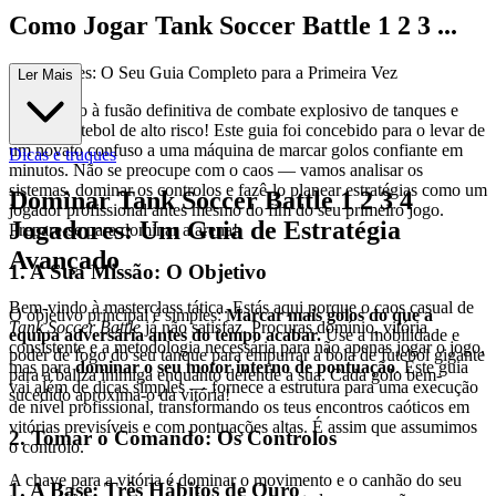
Como Jogar Tank Soccer Battle 1 2 3 ...
4 Jogadores: O Seu Guia Completo para a Primeira Vez
Ler Mais
Bem-vindo à fusão definitiva de combate explosivo de tanques e
ação de futebol de alto risco! Este guia foi concebido para o levar de
um novato confuso a uma máquina de marcar golos confiante em
Dicas e truques
minutos. Não se preocupe com o caos — vamos analisar os
sistemas, dominar os controlos e fazê-lo planear estratégias como um
Dominar Tank Soccer Battle 1 2 3 4
jogador profissional antes mesmo do fim do seu primeiro jogo.
Jogadores: Um Guia de Estratégia
Prepare-se para dominar a arena!
Avançado
1. A Sua Missão: O Objetivo
Bem-vindo à masterclass tática. Estás aqui porque o caos casual de
O objetivo principal é simples:
Marcar mais golos do que a
Tank Soccer Battle
já não satisfaz. Procuras domínio, vitória
equipa adversária antes do tempo acabar.
Use a mobilidade e
consistente e a metodologia necessária para não apenas jogar o jogo,
poder de fogo do seu tanque para empurrar a bola de futebol gigante
mas para
dominar o seu motor interno de pontuação
. Este guia
para a baliza inimiga enquanto defende a sua. Cada golo bem-
vai além de dicas simples — fornece a estrutura para uma execução
sucedido aproxima-o da vitória!
de nível profissional, transformando os teus encontros caóticos em
vitórias previsíveis e com pontuações altas. É assim que assumimos
2. Tomar o Comando: Os Controlos
o controlo.
A chave para a vitória é dominar o movimento e o canhão do seu
1. A Base: Três Hábitos de Ouro