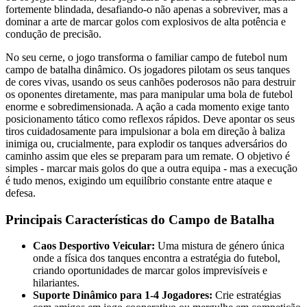
fortemente blindada, desafiando-o não apenas a sobreviver, mas a
dominar a arte de marcar golos com explosivos de alta potência e
condução de precisão.
No seu cerne, o jogo transforma o familiar campo de futebol num
campo de batalha dinâmico. Os jogadores pilotam os seus tanques
de cores vivas, usando os seus canhões poderosos não para destruir
os oponentes diretamente, mas para manipular uma bola de futebol
enorme e sobredimensionada. A ação a cada momento exige tanto
posicionamento tático como reflexos rápidos. Deve apontar os seus
tiros cuidadosamente para impulsionar a bola em direção à baliza
inimiga ou, crucialmente, para explodir os tanques adversários do
caminho assim que eles se preparam para um remate. O objetivo é
simples - marcar mais golos do que a outra equipa - mas a execução
é tudo menos, exigindo um equilíbrio constante entre ataque e
defesa.
Principais Características do Campo de Batalha
Caos Desportivo Veicular:
Uma mistura de género única
onde a física dos tanques encontra a estratégia do futebol,
criando oportunidades de marcar golos imprevisíveis e
hilariantes.
Suporte Dinâmico para 1-4 Jogadores:
Crie estratégias