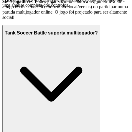
até 4 jogadores
. Podes jogar sozinho contra a IA, juntar-te a um
uma análise completa dos controlos.
amigo no mesmo ecrã (cooperativo local/versus) ou participar numa
partida multijogador online. O jogo foi projetado para ser altamente
social!
Tank Soccer Battle suporta multijogador?