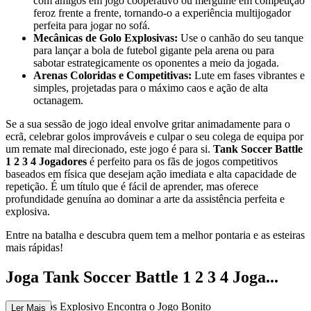
com amigos em jogo cooperativo ou mergulhe em competição
feroz frente a frente, tornando-o a experiência multijogador
perfeita para jogar no sofá.
Mecânicas de Golo Explosivas:
Use o canhão do seu tanque
para lançar a bola de futebol gigante pela arena ou para
sabotar estrategicamente os oponentes a meio da jogada.
Arenas Coloridas e Competitivas:
Lute em fases vibrantes e
simples, projetadas para o máximo caos e ação de alta
octanagem.
Se a sua sessão de jogo ideal envolve gritar animadamente para o
ecrã, celebrar golos improváveis e culpar o seu colega de equipa por
um remate mal direcionado, este jogo é para si.
Tank Soccer Battle
1 2 3 4 Jogadores
é perfeito para os fãs de jogos competitivos
baseados em física que desejam ação imediata e alta capacidade de
repetição. É um título que é fácil de aprender, mas oferece
profundidade genuína ao dominar a arte da assistência perfeita e
explosiva.
Entre na batalha e descubra quem tem a melhor pontaria e as esteiras
mais rápidas!
Joga Tank Soccer Battle 1 2 3 4 Joga...
dores: Caos Explosivo Encontra o Jogo Bonito
Ler Mais