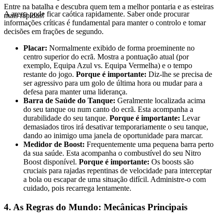
Entre na batalha e descubra quem tem a melhor pontaria e as esteiras
A arena pode ficar caótica rapidamente. Saber onde procurar
mais rápidas!
informações críticas é fundamental para manter o controlo e tomar
decisões em frações de segundo.
Placar:
Normalmente exibido de forma proeminente no
centro superior do ecrã. Mostra a pontuação atual (por
exemplo, Equipa Azul vs. Equipa Vermelha) e o tempo
restante do jogo.
Porque é importante:
Diz-lhe se precisa de
ser agressivo para um golo de última hora ou mudar para a
defesa para manter uma liderança.
Barra de Saúde do Tanque:
Geralmente localizada acima
do seu tanque ou num canto do ecrã. Esta acompanha a
durabilidade do seu tanque.
Porque é importante:
Levar
demasiados tiros irá desativar temporariamente o seu tanque,
dando ao inimigo uma janela de oportunidade para marcar.
Medidor de Boost:
Frequentemente uma pequena barra perto
da sua saúde. Esta acompanha o combustível do seu Nitro
Boost disponível.
Porque é importante:
Os boosts são
cruciais para rajadas repentinas de velocidade para interceptar
a bola ou escapar de uma situação difícil. Administre-o com
cuidado, pois recarrega lentamente.
4. As Regras do Mundo: Mecânicas Principais