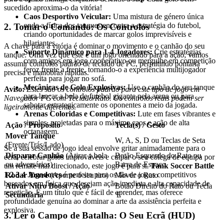
sucedido aproxima-o da vitória!
Caos Desportivo Veicular:
Uma mistura de género única
onde a física dos tanques encontra a estratégia do futebol,
2. Tomar o Comando: Os Controlos
criando oportunidades de marcar golos imprevisíveis e
hilariantes.
A chave para a vitória é dominar o movimento e o canhão do seu
Suporte Dinâmico para 1-4 Jogadores:
Crie estratégias
tanque. Uma vez que este é um jogo orientado para a ação, vamos
com amigos em jogo cooperativo ou mergulhe em competição
assumir controlos padrão de teclado de PC, permitindo pontaria
feroz frente a frente, tornando-o a experiência multijogador
precisa e manobras rápidas.
perfeita para jogar no sofá.
Mecânicas de Golo Explosivas:
Use o canhão do seu tanque
Aviso:
Estes são os controlos padrão para este tipo de jogo em
para lançar a bola de futebol gigante pela arena ou para
Navegador PC com Teclado/Rato. Os controlos reais podem ser
sabotar estrategicamente os oponentes a meio da jogada.
ligeiramente diferentes.
Arenas Coloridas e Competitivas:
Lute em fases vibrantes e
simples, projetadas para o máximo caos e ação de alta
Ação / Propósito
Tecla(s) / Gesto
octanagem.
Mover Tanque
W, A, S, D ou Teclas de Seta
(Frente/Trás/Lado)
Se a sua sessão de jogo ideal envolve gritar animadamente para o
Disparar Canhão
(Atirar a bola
Botão Esquerdo do Rato ou
ecrã, celebrar golos improváveis e culpar o seu colega de equipa por
ou adversários)
Barra de Espaço
um remate mal direcionado, este jogo é para si.
Tank Soccer Battle
1 2 3 4 Jogadores
é perfeito para os fãs de jogos competitivos
Rodar Torre
(Aponte o seu tiro)
Mover o Rato
baseados em física que desejam ação imediata e alta capacidade de
Ativar Nitro Boost / Ação
Botão Direito do Rato ou Tecla
repetição. É um título que é fácil de aprender, mas oferece
Secundária
'E'
profundidade genuína ao dominar a arte da assistência perfeita e
explosiva.
3. Ler o Campo de Batalha: O Seu Ecrã (HUD)