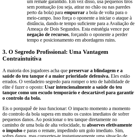
um remate garantido. Em vez disso, usa pequenos tiros
sem pontuação (ou seja, atirar no chão ou nas paredes
perto da bola) para
empurrar
a bola de volta para o
meio-campo. Isso força o oponente a iniciar o ataque à
distância, dando-te tempo suficiente para a Avaliação de
Ameaça de Dois Segundos. Esta estratégia vence por
negação de recursos
, forçando o oponente a perder
tempo e posicionamento em abordagens ruins.
3. O Segredo Profissional: Uma Vantagem
Contraintuitiva
A maioria dos jogadores acha que
preservar a blindagem e a
saúde do teu tanque é a maior prioridade defensiva.
Eles estão
errados. O verdadeiro segredo para romper o teto de habilidade de
elite é fazer o oposto:
Usar intencionalmente a saúde do teu
tanque como um escudo temporário e descartável para garantir
o controlo da bola.
Eis o porququê de isso funcionar: O impacto momento a momento
do controlo da bola supera em muito os custos imediatos de sofrer
pequenos danos. Ao posicionar o teu tanque diretamente no
caminho de uma bola de alta velocidade, tu
absorves efetivamente
o impulso
e paras o remate, impedindo um golo imediato. Sim,
sofres danos, mas convertes-te instantaneamente uma situação de