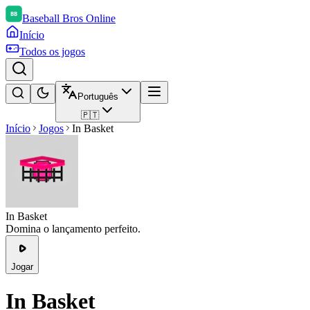
Baseball Bros Online
Início
Todos os jogos
Português
🇵🇹
Início
Jogos
In Basket
In Basket
Domina o lançamento perfeito.
Jogar
In Basket