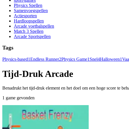
sport-games
Physics Spellen
Samenvoegspellen
Actiesporten
Hardloopspellen
Arcade voetbalspellen
Match 3 Spellen
Arcade Sportspellen
Tags
Physics-based
1
Endless Runner
2
Physics Game
1
Snel
4
Halloween
1
Vaa
Tijd-Druk Arcade
Benadrukt het tijd-druk element en het doel om een hoge score te beha
1 game gevonden