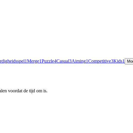
rdigheidsspel
1
Merge
1
Puzzle
4
Casual
3
Aiming
1
Competitive
3
Kids
1
Mo
len voordat de tijd om is.