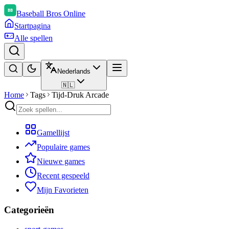
Baseball Bros Online
Startpagina
Alle spellen
Nederlands
🇳🇱
Home
Tags
Tijd-Druk Arcade
Gamellijst
Populaire games
Nieuwe games
Recent gespeeld
Mijn Favorieten
Categorieën