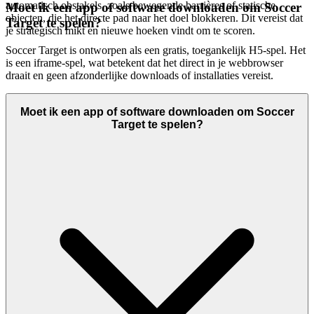
automatisch obstakels, zoals bewegende barrières of statische
Moet ik een app of software downloaden om Soccer
objecten, die het directe pad naar het doel blokkeren. Dit vereist dat
Target te spelen?
je strategisch mikt en nieuwe hoeken vindt om te scoren.
Soccer Target is ontworpen als een gratis, toegankelijk H5-spel. Het
is een iframe-spel, wat betekent dat het direct in je webbrowser
draait en geen afzonderlijke downloads of installaties vereist.
Moet ik een app of software downloaden om Soccer
Target te spelen?