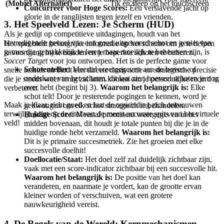
(Mobiel Alternatief)
Tik en sleep op het touchscreen
Concurreer voor Hoge Scores:
Een verslavende jacht op
glorie in de ranglijsten tegen jezelf en vrienden.
3. Het Speelveld Lezen: Je Scherm (HUD)
Als je gedijt op competitieve uitdagingen, houdt van het
bevredigende gevoel van een goed uitgevoerd schot en geniet van
Het spel biedt belangrijke informatie op het scherm om je te helpen
games die gemakkelijk te leren maar moeilijk te beheersen zijn, is
je voortgang bij te houden en je beperkte schoten te beheren.
Soccer Target
voor jou ontworpen. Het is de perfecte game voor
Schotenteller:
Meestal weergegeven aan de boven- of
snelle sessies en biedt een directe dosis actie en strategische precisie
onderkant van het scherm, dit laat zien hoeveel schoten je nog
die je steeds weer terug zal laten komen om je persoonlijke record te
over hebt (begint bij 3).
Waarom het belangrijk is:
Elke
verbeteren.
schot telt! Door je resterende pogingen te kennen, word je
Maak je klaar, richt goed en laat de opwinding zich ontvouwen
gedwongen om elk schot strategisch te behandelen.
terwijl je jaagt op de titel van de meest accurate spits van het virtuele
Huidige Score:
Meestal prominent weergegeven in het
veld!
midden bovenaan, dit houdt je totale punten bij die je in de
huidige ronde hebt verzameld.
Waarom het belangrijk is:
Dit is je primaire succesmetriek. Zie het groeien met elke
succesvolle doelhit!
Doellocatie/Staat:
Het doel zelf zal duidelijk zichtbaar zijn,
vaak met een score-indicator zichtbaar bij een succesvolle hit.
Waarom het belangrijk is:
De positie van het doel kan
veranderen, en naarmate je vordert, kan de grootte ervan
kleiner worden of verschuiven, wat een grotere
nauwkeurigheid vereist.
4. De Regels van de Wereld: Kernmechanismen