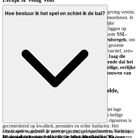
We weten dat een geweldige game een geweldige omgeving vereist.
Hoe bestuur ik het spel en schiet ik de bal?
Het emotionele voordeel dat we leveren is absolute gemoedsrust. Je
hoeft je geen zorgen te maken over datalekken, oneerlijke
concurrentie of roofzuchtige praktijken. Je focus moet liggen op
richten, niet op angst.
Het Bewijs:
We gebruiken robuuste
SSL-
encryptie en GDPR-conforme gegevensprivacybeleidsregels
, om
ervoor te zorgen dat je persoonlijke informatie met het grootste
respect wordt behandeld. Verder handhaven we een proactief, zero-
tolerance beleid tegen valsspelen en scoremanipulatie.
Jaag die
toppositie op het Soccer Target-klassement na, wetende dat het
een echte test van vaardigheid is. Wij bouwen de veilige, eerlijke
speeltuin, zodat jij je kunt concentreren op het opbouwen van
je nalatenschap.
4. Respect voor de Speler: Een Samengestelde,
Kwaliteit-Eerste Wereld
Je tijd is te kostbaar om te verspillen aan shovelware met lage
inspanning. We beschouwen ons selectieproces als een heilige
plicht, een belofte dat alles wat je op ons platform ziet, rigoureus is
gecontroleerd op kwaliteit, prestaties en echte funfactor. Het
Om te spelen, gebruik je gewoon je muis of touchscreen. Richt op
emotionele voordeel? Je voelt je gezien, gerespecteerd en verzekerd
het doel door je cursor of vinger te bewegen en klik of tik
Hoeveel schoten krijg ik in elke game van Soccer
dat je gamekeuzes worden gewaardeerd.
Het Bewijs:
We hanteren