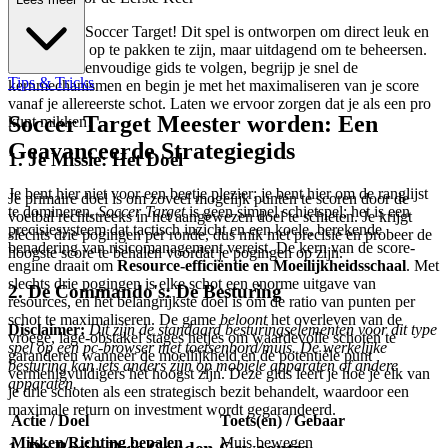
Welkom bij Soccer Target! Dit spel is ontworpen om direct leuk en
gemakkelijk op te pakken te zijn, maar uitdagend om te beheersen.
Door deze eenvoudige gids te volgen, begrijp je snel de
Tips & Tricks
kernmechanismen en begin je met het maximaliseren van je score
vanaf je allereerste schot. Laten we ervoor zorgen dat je als een pro
Soccer Target Meester worden: Een
kunt mikken!
Geavanceerde Strategiegids
1. Je Missie: Het Doel
Je bent hier niet voor een beetje plezier; je bent hier om de ranglijst
Je primaire doel is om zoveel mogelijk punten te scoren door de
te domineren.
Soccer Target
is geen simpel schietspel; het is een
voetbal rechtstreeks in het aangewezen doel te schieten. Je krijgt
precisiesysteem dat tactisch inzicht en een koele, berekende
slechts drie pogingen per ronde, dus mik met precisie en probeer de
benadering van risicomanagement vereist. De kern van de score-
hoogste score te behalen voordat je pogingen op zijn.
engine draait om
Resource-efficiëntie en Moeilijkheidsschaal
. Met
slechts drie pogingen is elke schot een enorme uitgave van
2. De Commando's: De Besturing
resources, en het belangrijkste doel is om de ratio van punten per
schot te maximaliseren. De game
beloont
het overleven van de
Disclaimer:
Dit zijn de standaard besturingselementen voor dit type
vroege, lage-obstakel stages netjes om waardevolle schoten te
spel op een pc-browser met toetsenbord/muis. De werkelijke
garanderen wanneer de moeilijkheid en de potentiële punt
besturing kan iets anders zijn op mobiele apparaten of andere
vermenigvuldigers het hoogst zijn. Deze gids leert je hoe je elk van
apparaten.
je drie schoten als een strategisch bezit behandelt, waardoor een
maximale return on investment wordt gegarandeerd.
Actie / Doel
Toets(en) / Gebaar
Mikken/Richting bepalen
Muis bewegen