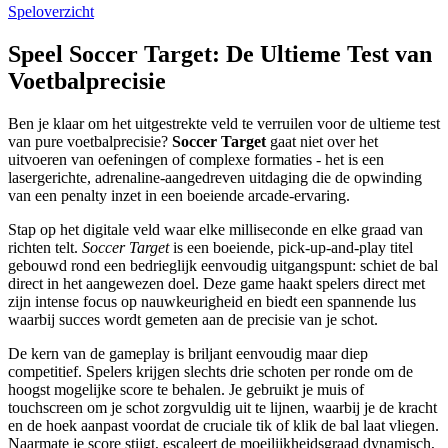
Speloverzicht
Speel Soccer Target: De Ultieme Test van
Voetbalprecisie
Ben je klaar om het uitgestrekte veld te verruilen voor de ultieme test
van pure voetbalprecisie?
Soccer Target
gaat niet over het
uitvoeren van oefeningen of complexe formaties - het is een
lasergerichte, adrenaline-aangedreven uitdaging die de opwinding
van een penalty inzet in een boeiende arcade-ervaring.
Stap op het digitale veld waar elke milliseconde en elke graad van
richten telt.
Soccer Target
is een boeiende, pick-up-and-play titel
gebouwd rond een bedrieglijk eenvoudig uitgangspunt: schiet de bal
direct in het aangewezen doel. Deze game haakt spelers direct met
zijn intense focus op nauwkeurigheid en biedt een spannende lus
waarbij succes wordt gemeten aan de precisie van je schot.
De kern van de gameplay is briljant eenvoudig maar diep
competitief. Spelers krijgen slechts drie schoten per ronde om de
hoogst mogelijke score te behalen. Je gebruikt je muis of
touchscreen om je schot zorgvuldig uit te lijnen, waarbij je de kracht
en de hoek aanpast voordat de cruciale tik of klik de bal laat vliegen.
Naarmate je score stijgt, escaleert de moeilijkheidsgraad dynamisch,