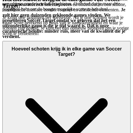
vervolgens om de voetbal te schieten. Onthoud dat je maar drie
een strikt
curatorisch selectieproces
en onderhouden een schone,
Target?
pogingen hebt om de hoogst mogelijke score te behalen!
razendsnelle interface zonder rommel en afleidende elementen.
Je
zult hier geen duizenden gekloonde games vinden. We
Je krijgt drie pogingen per spelsessie. Na je drie schoten wordt je
presenteren Soccer Target omdat we geloven dat het een
totale score berekend op basis van je nauwkeurigheid en waar je
uitzonderlijke game is die je tijd waard is. Dat is onze
schoten zijn geland. Je kunt het dan opnieuw proberen om je vorige
curatorische belofte: minder ruis, meer van de kwaliteit die je
score te verbeteren!
verdient.
Hoeveel schoten krijg ik in elke game van Soccer
Target?