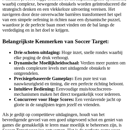
waarbij complexe, bewegende obstakels worden geïntroduceerd die
strategisch denken en een vlekkeloze uitvoering vereisen. Het
navigeren door deze onverwachte barrières transformeert het spel
van een simpele oefening in richten naar een dynamische puzzel,
waardoor je de perfecte baan moet vinden om de bal langs de
verdediging en in het doel te krijgen.
Belangrijkste Kenmerken van Soccer Target:
Drie-schoten-uitdaging:
Hoge inzet, snelle rondes waarbij
elke poging de druk verhoogt.
Dynamische Moeilijkheidsschaal:
Verdien meer punten om
steeds complexere levels met uitdagende obstakels te
ontgrendelen.
Precisiegebaseerde Gameplay:
Een pure test van
nauwkeurigheid en timing, die een perfecte richting beloont.
Intuïtieve Bediening:
Eenvoudige muis/touchscreen-
mechanismen maken het direct toegankelijk voor iedereen.
Concurreer voor Hoge Scores:
Een verslavende jacht op
glorie in de ranglijsten tegen jezelf en vrienden.
Als je gedijt op competitieve uitdagingen, houdt van het
bevredigende gevoel van een goed uitgevoerd schot en geniet van
games die gemakkelijk te leren maar moeilijk te beheersen zijn, is