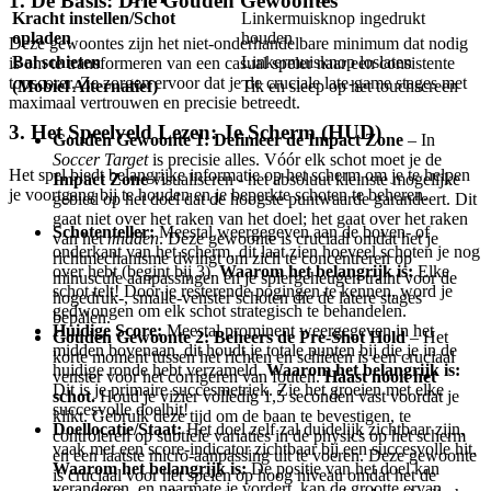
1. De Basis: Drie Gouden Gewoontes
Kracht instellen/Schot
Linkermuisknop ingedrukt
opladen
houden
Deze gewoontes zijn het niet-onderhandelbare minimum dat nodig
Bal schieten
Linkermuisknop loslaten
is om te transformeren van een casual speler naar een consistente
topscorer. Ze zorgen ervoor dat je de cruciale late-game stages met
(Mobiel Alternatief)
Tik en sleep op het touchscreen
maximaal vertrouwen en precisie betreedt.
3. Het Speelveld Lezen: Je Scherm (HUD)
Gouden Gewoonte 1: Definieer de Impact Zone
– In
Soccer Target
is precisie alles. Vóór elk schot moet je de
Het spel biedt belangrijke informatie op het scherm om je te helpen
Impact Zone
visualiseren - het absoluut kleinste mogelijke
je voortgang bij te houden en je beperkte schoten te beheren.
gebied op het doel dat de hoogste puntwaarde garandeert. Dit
gaat niet over het raken van het doel; het gaat over het raken
Schotenteller:
Meestal weergegeven aan de boven- of
van het
midden
. Deze gewoonte is cruciaal omdat het je
onderkant van het scherm, dit laat zien hoeveel schoten je nog
richtmechanisme dwingt om zich te concentreren op
over hebt (begint bij 3).
Waarom het belangrijk is:
Elke
minuscule aanpassingen en je spiergeheugen traint voor de
schot telt! Door je resterende pogingen te kennen, word je
hogedruk-, smalle-venster schoten die de latere stages
gedwongen om elk schot strategisch te behandelen.
bepalen.
Huidige Score:
Meestal prominent weergegeven in het
Gouden Gewoonte 2: Beheers de Pre-Shot Hold
– Het
midden bovenaan, dit houdt je totale punten bij die je in de
korte moment tussen het richten en schieten is een cruciaal
huidige ronde hebt verzameld.
Waarom het belangrijk is:
venster voor het corrigeren van fouten.
Haast nooit het
Dit is je primaire succesmetriek. Zie het groeien met elke
schot.
Houd je vizier volledig 1,5 seconden vast voordat je
succesvolle doelhit!
klikt. Gebruik deze tijd om de baan te bevestigen, te
Doellocatie/Staat:
Het doel zelf zal duidelijk zichtbaar zijn,
controleren op subtiele variaties in de physics op het scherm
vaak met een score-indicator zichtbaar bij een succesvolle hit.
en een laatste micro-aanpassing uit te voeren. Deze gewoonte
Waarom het belangrijk is:
De positie van het doel kan
is cruciaal voor het spelen op hoog niveau omdat het de
veranderen, en naarmate je vordert, kan de grootte ervan