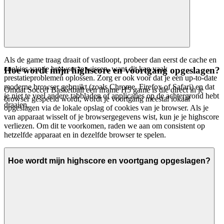
Als de game traag draait of vastloopt, probeer dan eerst de cache en
cookies van je browser te wissen, want dit kan vaak
Hoe wordt mijn highscore en voortgang opgeslagen?
prestatieproblemen oplossen. Zorg er ook voor dat je een up-to-date
moderne browser gebruikt (zoals Chrome, Firefox of Safari) en dat
Omdat Soccer Basketball een iframe H5 game is die direct in je
je niet te veel andere tabbladen of applicaties op de achtergrond hebt
browser gespeeld wordt, wordt je voortgang meestal lokaal
draaien.
opgeslagen via de lokale opslag of cookies van je browser. Als je
van apparaat wisselt of je browsergegevens wist, kun je je highscore
verliezen. Om dit te voorkomen, raden we aan om consistent op
hetzelfde apparaat en in dezelfde browser te spelen.
Hoe wordt mijn highscore en voortgang opgeslagen?