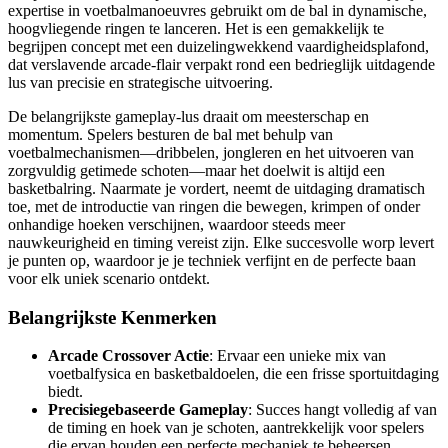
expertise in voetbalmanoeuvres gebruikt om de bal in dynamische,
hoogvliegende ringen te lanceren. Het is een gemakkelijk te
begrijpen concept met een duizelingwekkend vaardigheidsplafond,
dat verslavende arcade-flair verpakt rond een bedrieglijk uitdagende
lus van precisie en strategische uitvoering.
De belangrijkste gameplay-lus draait om meesterschap en
momentum. Spelers besturen de bal met behulp van
voetbalmechanismen—dribbelen, jongleren en het uitvoeren van
zorgvuldig getimede schoten—maar het doelwit is altijd een
basketbalring. Naarmate je vordert, neemt de uitdaging dramatisch
toe, met de introductie van ringen die bewegen, krimpen of onder
onhandige hoeken verschijnen, waardoor steeds meer
nauwkeurigheid en timing vereist zijn. Elke succesvolle worp levert
je punten op, waardoor je je techniek verfijnt en de perfecte baan
voor elk uniek scenario ontdekt.
Belangrijkste Kenmerken
Arcade Crossover Actie
: Ervaar een unieke mix van
voetbalfysica en basketbaldoelen, die een frisse sportuitdaging
biedt.
Precisiegebaseerde Gameplay
: Succes hangt volledig af van
de timing en hoek van je schoten, aantrekkelijk voor spelers
die ervan houden een perfecte mechaniek te beheersen.