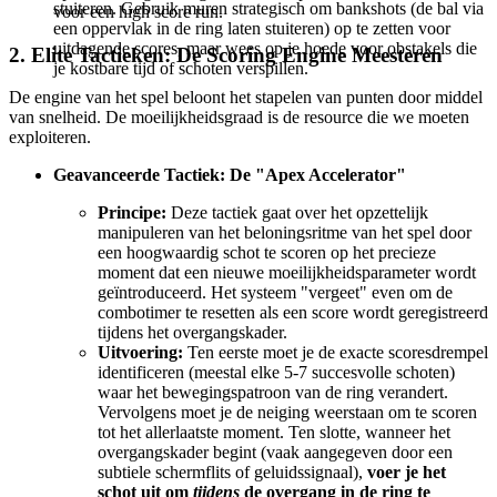
stuiteren. Gebruik muren strategisch om bankshots (de bal via
voor een high score run.
een oppervlak in de ring laten stuiteren) op te zetten voor
uitdagende scores, maar wees op je hoede voor obstakels die
2. Elite Tactieken: De Scoring Engine Meesteren
je kostbare tijd of schoten verspillen.
De engine van het spel beloont het stapelen van punten door middel
van snelheid. De moeilijkheidsgraad is de resource die we moeten
exploiteren.
Geavanceerde Tactiek: De "Apex Accelerator"
Principe:
Deze tactiek gaat over het opzettelijk
manipuleren van het beloningsritme van het spel door
een hoogwaardig schot te scoren op het precieze
moment dat een nieuwe moeilijkheidsparameter wordt
geïntroduceerd. Het systeem "vergeet" even om de
combotimer te resetten als een score wordt geregistreerd
tijdens het overgangskader.
Uitvoering:
Ten eerste moet je de exacte scoresdrempel
identificeren (meestal elke 5-7 succesvolle schoten)
waar het bewegingspatroon van de ring verandert.
Vervolgens moet je de neiging weerstaan om te scoren
tot het allerlaatste moment. Ten slotte, wanneer het
overgangskader begint (vaak aangegeven door een
subtiele schermflits of geluidssignaal),
voer je het
schot uit om
tijdens
de overgang in de ring te