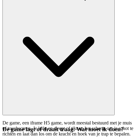
De game, een iframe H5 game, wordt meestal bestuurd met je muis
of touchscreen. Je klikt en sleept of tikt op het scherm om je schot te
De game lagt of draait traag. Wat moet ik doen?
richten en laat dan los om de kracht en hoek van je trap te bepalen.