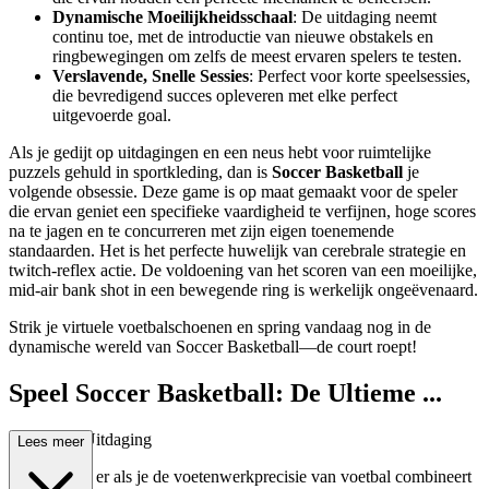
Dynamische Moeilijkheidsschaal
: De uitdaging neemt
continu toe, met de introductie van nieuwe obstakels en
ringbewegingen om zelfs de meest ervaren spelers te testen.
Verslavende, Snelle Sessies
: Perfect voor korte speelsessies,
die bevredigend succes opleveren met elke perfect
uitgevoerde goal.
Als je gedijt op uitdagingen en een neus hebt voor ruimtelijke
puzzels gehuld in sportkleding, dan is
Soccer Basketball
je
volgende obsessie. Deze game is op maat gemaakt voor de speler
die ervan geniet een specifieke vaardigheid te verfijnen, hoge scores
na te jagen en te concurreren met zijn eigen toenemende
standaarden. Het is het perfecte huwelijk van cerebrale strategie en
twitch-reflex actie. De voldoening van het scoren van een moeilijke,
mid-air bank shot in een bewegende ring is werkelijk ongeëvenaard.
Strik je virtuele voetbalschoenen en spring vandaag nog in de
dynamische wereld van Soccer Basketball—de court roept!
Speel Soccer Basketball: De Ultieme ...
Crossover Uitdaging
Lees meer
Wat gebeurt er als je de voetenwerkprecisie van voetbal combineert