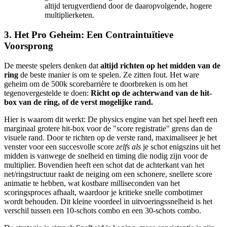
altijd terugverdiend door de daaropvolgende, hogere
multiplierketen.
3. Het Pro Geheim: Een Contraintuïtieve
Voorsprong
De meeste spelers denken dat
altijd richten op het midden van de
ring
de beste manier is om te spelen. Ze zitten fout. Het ware
geheim om de 500k scorebarrière te doorbreken is om het
tegenovergestelde te doen:
Richt op de achterwand van de hit-
box van de ring, of de verst mogelijke rand.
Hier is waarom dit werkt: De physics engine van het spel heeft een
marginaal grotere hit-box voor de "score registratie" grens dan de
visuele rand. Door te richten op de verste rand, maximaliseer je het
venster voor een succesvolle score
zelfs als
je schot enigszins uit het
midden is vanwege de snelheid en timing die nodig zijn voor de
multiplier. Bovendien heeft een schot dat de achterkant van het
net/ringstructuur raakt de neiging om een schonere, snellere score
animatie te hebben, wat kostbare milliseconden van het
scoringsproces afhaalt, waardoor je kritieke snelle combotimer
wordt behouden. Dit kleine voordeel in uitvoeringssnelheid is het
verschil tussen een 10-schots combo en een 30-schots combo.