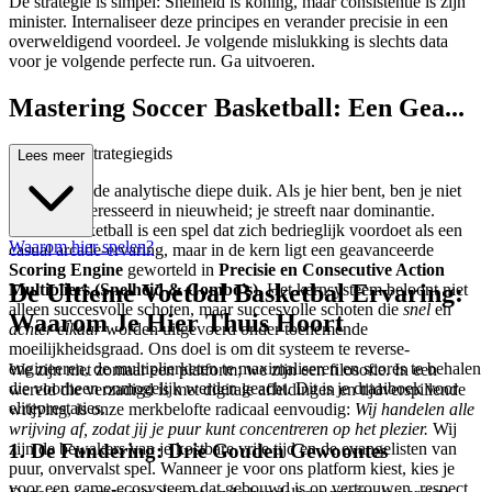
De strategie is simpel: Snelheid is koning, maar consistentie is zijn
minister. Internaliseer deze principes en verander precisie in een
overweldigend voordeel. Je volgende mislukking is slechts data
voor je volgende perfecte run. Ga uitvoeren.
Mastering Soccer Basketball: Een Gea...
vanceerde Strategiegids
Lees meer
Welkom bij de analytische diepe duik. Als je hier bent, ben je niet
langer geïnteresseerd in nieuwheid; je streeft naar dominantie.
Soccer Basketball is een spel dat zich bedrieglijk voordoet als een
Waarom hier spelen?
casual arcade-ervaring, maar in de kern ligt een geavanceerde
Scoring Engine
geworteld in
Precisie en Consecutive Action
De Ultieme Voetbal Basketbal Ervaring:
Multipliers (Snelheid & Combo's)
. Het kernsysteem beloont niet
alleen succesvolle schoten, maar succesvolle schoten die
snel
en
Waarom Je Hier Thuis Hoort
achter elkaar
worden uitgevoerd onder toenemende
moeilijkheidsgraad. Ons doel is om dit systeem te reverse-
engineeren, de multiplierketen te maximaliseren en scores te behalen
We zijn niet zomaar een platform; we zijn een filosofie. In een
die voorheen onmogelijk werden geacht. Dit is je draaiboek voor
wereld die verzadigd is met digitale afleidingen en tijdverspillende
eliteprestaties.
wrijving, is onze merkbelofte radicaal eenvoudig:
Wij handelen alle
wrijving af, zodat jij je puur kunt concentreren op het plezier.
Wij
1. De Fundering: Drie Gouden Gewoontes
zijn de bewakers van je kostbare vrije tijd en de evangelisten van
puur, onvervalst spel. Wanneer je voor ons platform kiest, kies je
voor een game-ecosysteem dat gebouwd is op vertrouwen, respect