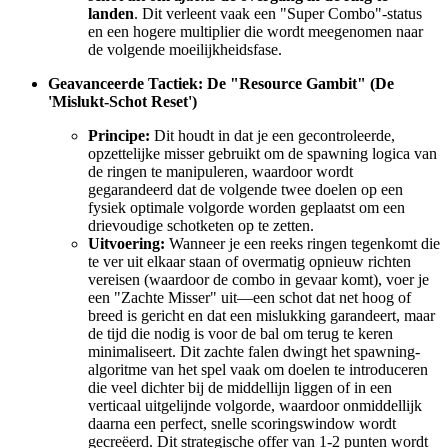
landen
. Dit verleent vaak een "Super Combo"-status
en een hogere multiplier die wordt meegenomen naar
de volgende moeilijkheidsfase.
Geavanceerde Tactiek: De "Resource Gambit" (De
'Mislukt-Schot Reset')
Principe:
Dit houdt in dat je een gecontroleerde,
opzettelijke misser gebruikt om de spawning logica van
de ringen te manipuleren, waardoor wordt
gegarandeerd dat de volgende twee doelen op een
fysiek optimale volgorde worden geplaatst om een
drievoudige schotketen op te zetten.
Uitvoering:
Wanneer je een reeks ringen tegenkomt die
te ver uit elkaar staan of overmatig opnieuw richten
vereisen (waardoor de combo in gevaar komt), voer je
een "Zachte Misser" uit—een schot dat net hoog of
breed is gericht en dat een mislukking garandeert, maar
de tijd die nodig is voor de bal om terug te keren
minimaliseert. Dit zachte falen dwingt het spawning-
algoritme van het spel vaak om doelen te introduceren
die veel dichter bij de middellijn liggen of in een
verticaal uitgelijnde volgorde, waardoor onmiddellijk
daarna een perfect, snelle scoringswindow wordt
gecreëerd. Dit strategische offer van 1-2 punten wordt