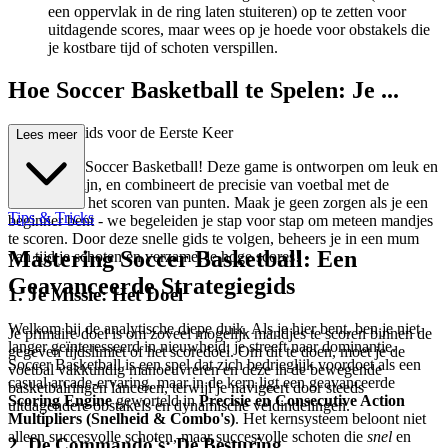
een oppervlak in de ring laten stuiteren) op te zetten voor
uitdagende scores, maar wees op je hoede voor obstakels die
je kostbare tijd of schoten verspillen.
Hoe Soccer Basketball te Spelen: Je ...
Complete Gids voor de Eerste Keer
Lees meer
Welkom bij Soccer Basketball! Deze game is ontworpen om leuk en
intuïtief te zijn, en combineert de precisie van voetbal met de
sensatie van het scoren van punten. Maak je geen zorgen als je een
Tips & Tricks
beginner bent - we begeleiden je stap voor stap om meteen mandjes
te scoren. Door deze snelle gids te volgen, beheers je in een mum
Mastering Soccer Basketball: Een
van tijd je schoten en verzamel je hoge scores!
Geavanceerde Strategiegids
1. Je Missie: Het Doel
Welkom bij de analytische diepe duik. Als je hier bent, ben je niet
Je primaire doel is om zoveel mogelijk mandjes te scoren binnen de
langer geïnteresseerd in nieuwheid; je streeft naar dominantie.
gegeven tijdslimiet of het scoredoel. Om dit te doen, moet je de
Soccer Basketball is een spel dat zich bedrieglijk voordoet als een
voetbal vakkundig manoeuvreren en deze in de bewegende
casual arcade-ervaring, maar in de kern ligt een geavanceerde
basketbalringen lanceren, terwijl je navigeert door steeds
Scoring Engine
geworteld in
Precisie en Consecutive Action
uitdagendere obstakels en dynamische veldindelingen.
Multipliers (Snelheid & Combo's)
. Het kernsysteem beloont niet
alleen succesvolle schoten, maar succesvolle schoten die
snel
en
2. De Commando's: De Besturing