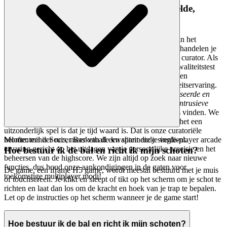
4. Respect voor de Speler: Een Samengestelde,
Kwaliteit-Eerste Wereld
We begrijpen dat je tijd te kostbaar is om te besteden aan het
doorzoeken van eindeloze, middelmatige opties. We behandelen je
intelligentie met respect door te fungeren als de ultieme curator. Als
een spel op ons platform staat, heeft het onze strenge kwaliteitstest
doorstaan. Het emotionele voordeel? Je voelt je gezien en
gewaardeerd, wetende dat elke klik leidt tot een kwaliteitservaring.
Feature Proof:
Handmatig samengestelde, geoptimaliseerde en
geteste gamebibliotheek met een minimalistische, niet-intrusieve
interface.
Je zult hier geen duizenden gekloonde games vinden. We
presenteren
Voetbal Basketbal
omdat we geloven dat het een
uitzonderlijk spel is dat je tijd waard is. Dat is onze curatoriële
belofte: minder ruis, meer van de kwaliteit die je verdient.
Momenteel is Soccer Basketball een spannende single-player arcade
ervaring gericht op het uitdagen van je persoonlijke precisie en het
Hoe bestuur ik de bal en richt ik mijn schoten?
beheersen van de highscore. We zijn altijd op zoek naar nieuwe
functies, dus houd onze aankondigingen in de gaten voor
De game, een iframe H5 game, wordt meestal bestuurd met je muis
toekomstige multiplayer modi!
of touchscreen. Je klikt en sleept of tikt op het scherm om je schot te
richten en laat dan los om de kracht en hoek van je trap te bepalen.
Let op de instructies op het scherm wanneer je de game start!
Hoe bestuur ik de bal en richt ik mijn schoten?