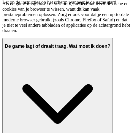
Let op de instructies op het scherm wanneer je de game start!
Als de game traag draait of vastloopt, probeer dan eerst de cache en
cookies van je browser te wissen, want dit kan vaak
prestatieproblemen oplossen. Zorg er ook voor dat je een up-to-date
moderne browser gebruikt (zoals Chrome, Firefox of Safari) en dat
je niet te veel andere tabbladen of applicaties op de achtergrond hebt
draaien.
De game lagt of draait traag. Wat moet ik doen?