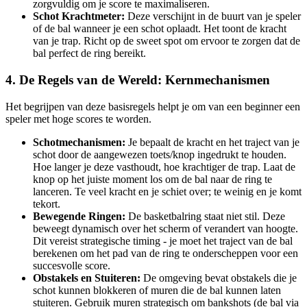
zorgvuldig om je score te maximaliseren.
Schot Krachtmeter:
Deze verschijnt in de buurt van je speler
of de bal wanneer je een schot oplaadt. Het toont de kracht
van je trap. Richt op de sweet spot om ervoor te zorgen dat de
bal perfect de ring bereikt.
4. De Regels van de Wereld: Kernmechanismen
Het begrijpen van deze basisregels helpt je om van een beginner een
speler met hoge scores te worden.
Schotmechanismen:
Je bepaalt de kracht en het traject van je
schot door de aangewezen toets/knop ingedrukt te houden.
Hoe langer je deze vasthoudt, hoe krachtiger de trap. Laat de
knop op het juiste moment los om de bal naar de ring te
lanceren. Te veel kracht en je schiet over; te weinig en je komt
tekort.
Bewegende Ringen:
De basketbalring staat niet stil. Deze
beweegt dynamisch over het scherm of verandert van hoogte.
Dit vereist strategische timing - je moet het traject van de bal
berekenen om het pad van de ring te onderscheppen voor een
succesvolle score.
Obstakels en Stuiteren:
De omgeving bevat obstakels die je
schot kunnen blokkeren of muren die de bal kunnen laten
stuiteren. Gebruik muren strategisch om bankshots (de bal via