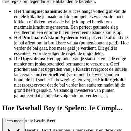
drie regels om legendarische afstanden te bereiken.
Het Timingmechanisme:
Je succes hangt volledig af van de
enkele klik die je maakt om de knuppel te zwaaien. Je moet
klikken of tikken net als de bal je knuppel bereikt om
maximale kracht te genereren. Een perfect getimede slag
resulteert in een enorme hit en levert een afstandsbonus op.
Het Punt-naar-Afstand Systeem:
Het spel zet de afstand die
je bal aflegt om in bruikbare valuta (punten/contant geld). Hoe
verder de bal gaat, hoe meer geld je verdient. Dit geld is
essentieel voor de volgende regel: de upgradelus.
De Upgradelus:
Het upgraden van je statistieken is de enige
manier om je slagpotentieel permanent te vergroten. Geef
prioriteit aan het upgraden van je
Kracht
(vergroot de initiële
lanceerafstand) en
Snelheid
(vermindert de weerstand en
houdt de bal sneller in beweging), en vergeet
Stuitergehalte
niet (zorgt ervoor dat de bal verder kan stuiteren nadat hij de
grond heeft geraakt). Verstandig investeren van punten
garandeert dat je bij elke volgende run verder slaat.
Hoe Baseball Boy te Spelen: Je Compl...
ete Gids voor de Eerste Keer
Lees meer
Welkom bij Baseball Boy! Beginnen is gemakkelijk en deze gids