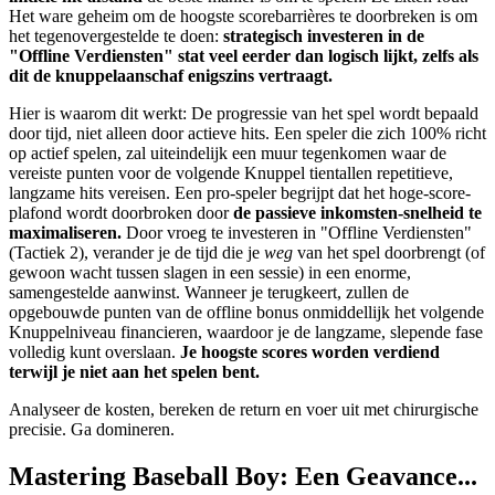
Het ware geheim om de hoogste scorebarrières te doorbreken is om
het tegenovergestelde te doen:
strategisch investeren in de
"Offline Verdiensten" stat veel eerder dan logisch lijkt, zelfs als
dit de knuppelaanschaf enigszins vertraagt.
Hier is waarom dit werkt: De progressie van het spel wordt bepaald
door tijd, niet alleen door actieve hits. Een speler die zich 100% richt
op actief spelen, zal uiteindelijk een muur tegenkomen waar de
vereiste punten voor de volgende Knuppel tientallen repetitieve,
langzame hits vereisen. Een pro-speler begrijpt dat het hoge-score-
plafond wordt doorbroken door
de passieve inkomsten-snelheid te
maximaliseren.
Door vroeg te investeren in "Offline Verdiensten"
(Tactiek 2), verander je de tijd die je
weg
van het spel doorbrengt (of
gewoon wacht tussen slagen in een sessie) in een enorme,
samengestelde aanwinst. Wanneer je terugkeert, zullen de
opgebouwde punten van de offline bonus onmiddellijk het volgende
Knuppelniveau financieren, waardoor je de langzame, slepende fase
volledig kunt overslaan.
Je hoogste scores worden verdiend
terwijl je niet aan het spelen bent.
Analyseer de kosten, bereken de return en voer uit met chirurgische
precisie. Ga domineren.
Mastering Baseball Boy: Een Geavance...