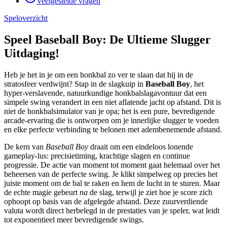
Veelgestelde vragen
Speloverzicht
Speel Baseball Boy: De Ultieme Slugger
Uitdaging!
Heb je het in je om een honkbal zo ver te slaan dat hij in de
stratosfeer verdwijnt? Stap in de slagkuip in
Baseball Boy
, het
hyper-verslavende, natuurkundige honkbalslagavontuur dat een
simpele swing verandert in een niet aflatende jacht op afstand. Dit is
niet de honkbalsimulator van je opa; het is een pure, bevredigende
arcade-ervaring die is ontworpen om je innerlijke slugger te voeden
en elke perfecte verbinding te belonen met adembenemende afstand.
De kern van
Baseball Boy
draait om een eindeloos lonende
gameplay-lus: precisietiming, krachtige slagen en continue
progressie. De actie van moment tot moment gaat helemaal over het
beheersen van de perfecte swing. Je klikt simpelweg op precies het
juiste moment om de bal te raken en hem de lucht in te sturen. Maar
de echte magie gebeurt
na
de slag, terwijl je ziet hoe je score zich
ophoopt op basis van de afgelegde afstand. Deze zuurverdiende
valuta wordt direct herbelegd in de prestaties van je speler, wat leidt
tot exponentieel meer bevredigende swings.