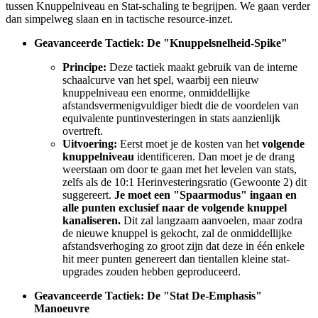
tussen Knuppelniveau en Stat-schaling te begrijpen. We gaan verder
dan simpelweg slaan en in tactische resource-inzet.
Geavanceerde Tactiek: De "Knuppelsnelheid-Spike"
Principe:
Deze tactiek maakt gebruik van de interne
schaalcurve van het spel, waarbij een nieuw
knuppelniveau een enorme, onmiddellijke
afstandsvermenigvuldiger biedt die de voordelen van
equivalente puntinvesteringen in stats aanzienlijk
overtreft.
Uitvoering:
Eerst moet je de kosten van het
volgende
knuppelniveau
identificeren. Dan moet je de drang
weerstaan om door te gaan met het levelen van stats,
zelfs als de 10:1 Herinvesteringsratio (Gewoonte 2) dit
suggereert.
Je moet een "Spaarmodus" ingaan en
alle punten exclusief naar de volgende knuppel
kanaliseren.
Dit zal langzaam aanvoelen, maar zodra
de nieuwe knuppel is gekocht, zal de onmiddellijke
afstandsverhoging zo groot zijn dat deze in één enkele
hit meer punten genereert dan tientallen kleine stat-
upgrades zouden hebben geproduceerd.
Geavanceerde Tactiek: De "Stat De-Emphasis"
Manoeuvre