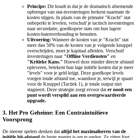
Principe:
Dit houdt in dat je de dramatisch afnemende
opbrengst van stat-investeringen herkent naarmate de
kosten stijgen. In plaats van de primaire "Kracht" stat
onbeperkt te levelen, verschuif je tactisch investeringen
naar secundaire, goedkopere stats om hun lagere
kosten-batenverhouding te benutten.
Uitvoering:
Wanneer de kosten van je "Kracht" stat
meer dan 50% van de kosten van je volgende knuppel
overschrijden, moet je kapitaal afleiden. Verschuif
investeringen naar
"Offline Verdiensten"
en
"Kritieke Kans."
Hoewel deze minder directe afstand
opleveren, betekent hun lage initiële kosten dat je meer
"levels" voor je geld krijgt. Deze goedkope levels
voegen totale afstand toe, waardoor je, terwijl je spaart
voor de Knuppel (Tactiek 1), je totale output niet
stagneert. Deze strategie zorgt ervoor dat
er nooit een
punt wordt verspild aan een overgewaardeerde
upgrade.
3. Het Pro Geheime: Een Contraintuïtieve
Voorsprong
De meeste spelers denken dat
altijd het maximaliseren van de
initiële hit-afstand
de beste manier is om te spelen. Ze zitten fout.