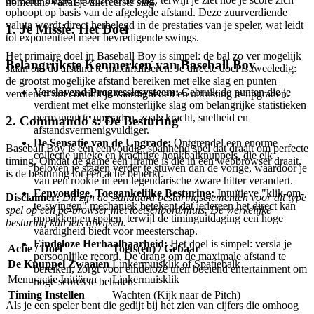
homeruns vanaf je allereerste slag.
ophoopt op basis van de afgelegde afstand. Deze zuurverdiende
valuta wordt direct herbelegd in de prestaties van je speler, wat leidt
1. Je Missie: Het Doel
tot exponentieel meer bevredigende swings.
Het primaire doel in Baseball Boy is simpel: de bal zo ver mogelijk
Belangrijkste Kenmerken van Baseball Boy
slaan om de afstand te maximaliseren. Je directe doel is tweeledig:
de grootst mogelijke afstand bereiken met elke slag en punten
Verslavend Progressiesysteem:
Gebruik de punten die je
verdienen om continu je vaardigheden en uitrusting te upgraden.
verdient met elke monsterlijke slag om belangrijke statistieken
permanent te upgraden, zoals kracht, snelheid en
2. Commando's: De Besturing
afstandsvermenigvuldiger.
De Sensatie van de Upgrade:
Ontgrendel een enorme
Baseball Boy is een eenvoudig, spannend spel dat draait om perfecte
collectie unieke en krachtige honkbalknuppels, die elk
timing. Omdat de game een iframe is die in een webbrowser draait,
beloven je slagen verder te stuwen dan de vorige, waardoor je
is de besturing tot één actie beperkt.
van een rookie in een legendarische zware hitter verandert.
Eenvoudige, Toegankelijke Besturing:
Intuïtieve "klik-om-
Disclaimer:
Dit zijn de standaard besturingselementen voor dit type
te-swingen" mechaniek betekent dat iedereen het direct kan
spel op een pc-browser met toetsenbord/muis. De werkelijke
oppakken en spelen, terwijl de timinguitdaging een hoge
besturing kan iets afwijken.
vaardigheid biedt voor meesterschap.
Eindeloze Herhaalbaarheid:
Het doel is simpel: versla je
Actie / Doel
Toets(en) / Gebaar
persoonlijke record. De drang om de maximale afstand te
De Knuppel Zwaaien
Linkermuisklik of Spatiebalk
bereiken, zorgt voor eindeloze uren boeiend entertainment om
Menu-actie Initiëren
Linkermuisklik
hoge scores te behalen.
Timing Instellen
Wachten (Kijk naar de Pitch)
Als je een speler bent die gedijt bij het zien van cijfers die omhoog