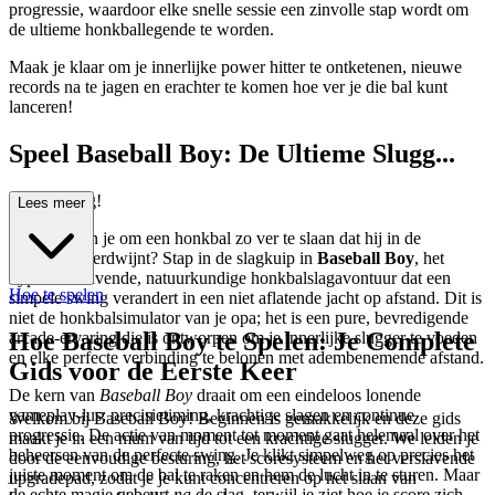
progressie, waardoor elke snelle sessie een zinvolle stap wordt om
de ultieme honkballegende te worden.
Maak je klaar om je innerlijke power hitter te ontketenen, nieuwe
records na te jagen en erachter te komen hoe ver je die bal kunt
lanceren!
Speel Baseball Boy: De Ultieme Slugg...
er Uitdaging!
Lees meer
Heb je het in je om een honkbal zo ver te slaan dat hij in de
stratosfeer verdwijnt? Stap in de slagkuip in
Baseball Boy
, het
hyper-verslavende, natuurkundige honkbalslagavontuur dat een
Hoe te spelen
simpele swing verandert in een niet aflatende jacht op afstand. Dit is
niet de honkbalsimulator van je opa; het is een pure, bevredigende
Hoe Baseball Boy te Spelen: Je Complete
arcade-ervaring die is ontworpen om je innerlijke slugger te voeden
en elke perfecte verbinding te belonen met adembenemende afstand.
Gids voor de Eerste Keer
De kern van
Baseball Boy
draait om een eindeloos lonende
gameplay-lus: precisietiming, krachtige slagen en continue
Welkom bij Baseball Boy! Beginnen is gemakkelijk en deze gids
progressie. De actie van moment tot moment gaat helemaal over het
maakt je in een mum van tijd tot een krachtige slugger. We leiden je
beheersen van de perfecte swing. Je klikt simpelweg op precies het
door de eenvoudige besturing, het scoresysteem en het verslavende
juiste moment om de bal te raken en hem de lucht in te sturen. Maar
upgradepad, zodat je je kunt concentreren op het slaan van
de echte magie gebeurt
na
de slag, terwijl je ziet hoe je score zich