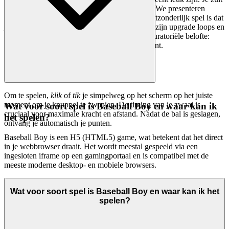
hier geen duizenden gekloonde games vinden. We presenteren
Baseball Boy
omdat we geloven dat het een uitzonderlijk spel is dat
je tijd waard is en diepe voldoening biedt door zijn upgrade loops en
eenvoudige, perfecte mechanica. Dat is onze curatoriële belofte:
minder ruis, meer van de kwaliteit die je verdient.
Om te spelen,
klik
of
tik
je simpelweg op het scherm op het juiste
moment om je knuppel te zwaaien. De timing van je zwaai is
Wat voor soort spel is Baseball Boy en waar kan ik
cruciaal voor maximale kracht en afstand. Nadat de bal is geslagen,
het spelen?
ontvang je automatisch je punten.
Baseball Boy is een H5 (HTML5) game, wat betekent dat het direct
in je webbrowser draait. Het wordt meestal gespeeld via een
ingesloten iframe op een gamingportaal en is compatibel met de
meeste moderne desktop- en mobiele browsers.
Wat voor soort spel is Baseball Boy en waar kan ik het
spelen?