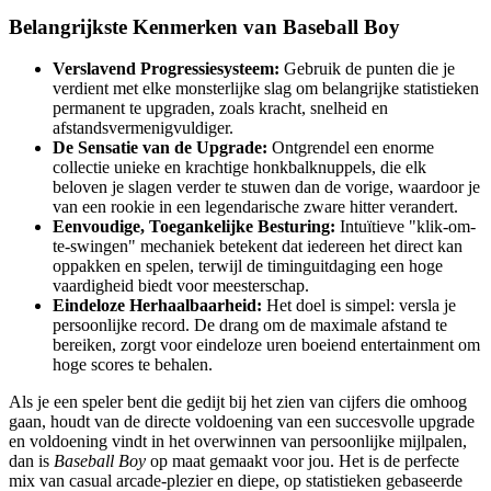
Belangrijkste Kenmerken van Baseball Boy
Verslavend Progressiesysteem:
Gebruik de punten die je
verdient met elke monsterlijke slag om belangrijke statistieken
permanent te upgraden, zoals kracht, snelheid en
afstandsvermenigvuldiger.
De Sensatie van de Upgrade:
Ontgrendel een enorme
collectie unieke en krachtige honkbalknuppels, die elk
beloven je slagen verder te stuwen dan de vorige, waardoor je
van een rookie in een legendarische zware hitter verandert.
Eenvoudige, Toegankelijke Besturing:
Intuïtieve "klik-om-
te-swingen" mechaniek betekent dat iedereen het direct kan
oppakken en spelen, terwijl de timinguitdaging een hoge
vaardigheid biedt voor meesterschap.
Eindeloze Herhaalbaarheid:
Het doel is simpel: versla je
persoonlijke record. De drang om de maximale afstand te
bereiken, zorgt voor eindeloze uren boeiend entertainment om
hoge scores te behalen.
Als je een speler bent die gedijt bij het zien van cijfers die omhoog
gaan, houdt van de directe voldoening van een succesvolle upgrade
en voldoening vindt in het overwinnen van persoonlijke mijlpalen,
dan is
Baseball Boy
op maat gemaakt voor jou. Het is de perfecte
mix van casual arcade-plezier en diepe, op statistieken gebaseerde