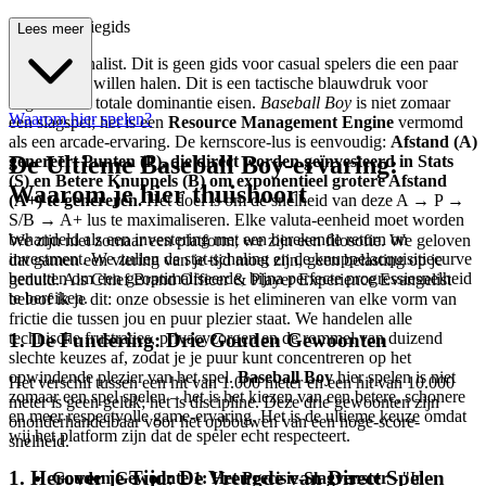
erde Strategiegids
Lees meer
Welkom, Analist. Dit is geen gids voor casual spelers die een paar
hoge scores willen halen. Dit is een tactische blauwdruk voor
degenen die totale dominantie eisen.
Baseball Boy
is niet zomaar
Waarom hier spelen?
een slagspel; het is een
Resource Management Engine
vermomd
als een arcade-ervaring. De kernscore-lus is eenvoudig:
Afstand (A)
De Ultieme Baseball Boy-ervaring:
genereert Punten (P), die direct worden geïnvesteerd in Stats
(S) en Betere Knuppels (B) om exponentieel grotere Afstand
Waarom je hier thuishoort
(A+) te genereren.
Het doel is om de snelheid van deze A → P →
S/B → A+ lus te maximaliseren. Elke valuta-eenheid moet worden
behandeld als een investering met een berekende return on
We zijn niet zomaar een platform; we zijn een filosofie. We geloven
investment. We zullen de stat-schaling en de knuppelacquisitiecurve
dat gamen een viering van je tijd moet zijn, geen belasting op je
benutten om een geoptimaliseerde, bijna perfecte progressiesnelheid
geduld. Als Chief Brand Officer & Player Experience Evangelist
te bereiken.
beloof ik je dit: onze obsessie is het elimineren van elke vorm van
frictie die tussen jou en puur plezier staat. We handelen alle
1. De Fundering: Drie Gouden Gewoonten
technische frustraties, privacyzorgen en de rommel van duizend
slechte keuzes af, zodat je je puur kunt concentreren op het
opwindende plezier van het spel.
Baseball Boy
hier spelen is niet
Het verschil tussen een hit van 1.000 meter en een hit van 10.000
zomaar een spel spelen – het is het kiezen van een betere, schonere
meter is geen geluk; het is discipline. Deze drie gewoonten zijn
en meer respectvolle game-ervaring. Het is de ultieme keuze omdat
ononderhandelbaar voor het opbouwen van een hoge-score-
wij het platform zijn dat de speler echt respecteert.
snelheid.
1. Herover je Tijd: De Vreugde van Direct Spelen
Gouden Gewoonte 1: Het Precisie-Slagvenster
- "In