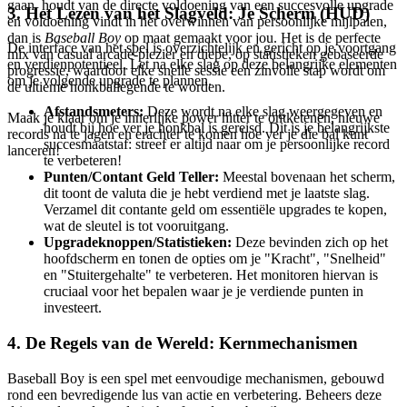
gaan, houdt van de directe voldoening van een succesvolle upgrade
3. Het Lezen van het Slagveld: Je Scherm (HUD)
en voldoening vindt in het overwinnen van persoonlijke mijlpalen,
dan is
Baseball Boy
op maat gemaakt voor jou. Het is de perfecte
De interface van het spel is overzichtelijk en gericht op je voortgang
mix van casual arcade-plezier en diepe, op statistieken gebaseerde
en verdienpotentieel. Let na elke slag op deze belangrijke elementen
progressie, waardoor elke snelle sessie een zinvolle stap wordt om
om je volgende upgrade te plannen.
de ultieme honkballegende te worden.
Afstandsmeters:
Deze wordt na elke slag weergegeven en
Maak je klaar om je innerlijke power hitter te ontketenen, nieuwe
houdt bij hoe ver je honkbal is gereisd. Dit is je belangrijkste
records na te jagen en erachter te komen hoe ver je die bal kunt
succesmaatstaf: streef er altijd naar om je persoonlijke record
lanceren!
te verbeteren!
Punten/Contant Geld Teller:
Meestal bovenaan het scherm,
dit toont de valuta die je hebt verdiend met je laatste slag.
Verzamel dit contante geld om essentiële upgrades te kopen,
wat de sleutel is tot vooruitgang.
Upgradeknoppen/Statistieken:
Deze bevinden zich op het
hoofdscherm en tonen de opties om je "Kracht", "Snelheid"
en "Stuitergehalte" te verbeteren. Het monitoren hiervan is
cruciaal voor het bepalen waar je je verdiende punten in
investeert.
4. De Regels van de Wereld: Kernmechanismen
Baseball Boy is een spel met eenvoudige mechanismen, gebouwd
rond een bevredigende lus van actie en verbetering. Beheers deze