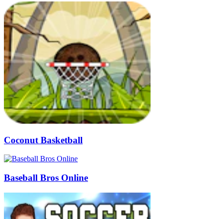
Coconut Basketball
Baseball Bros Online