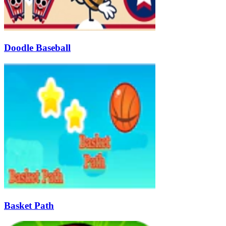
Doodle Baseball
Basket Path