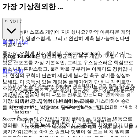
가장 기상천외한 ...
킥어바웃
더 읽기
예측 가능한 스포츠 게임에 지치셨나요? 만약 아름다운 게임
이 갑자기, 영광스럽게, 그리고 완전히 예측 불가능해진다면
플레이 방법
어떨까요?
좋아요, 요청에 따라 생성된 《Soccer Random》 게임 가이드
Soccer Random
은 당신의 평균적인 축구 게임이 아닙니다. 그
입니다.
것은 스포츠를 가장 기본적인, 그리고 우스꽝스러운 핵심으로
축소시킨 혼란스럽고, 물리학을 구부리는 아케이드 경험입니
팁과 요령
다. 현실의 규칙이 단순히 제안에 불과한 축구 경기를 상상해
{

보세요. 이 중독성 있는 게임은 플레이어가 단 하나의 키로만
  "title": "## Soccer Random 마스터하기: 고급 전략 가이드",

조작하여 골을 넣도록 도전하며, 모든 경기를 타이밍과 행운의
  "introduction": "전술 마스터 클래스에 오신 것을 환영
광란적인, 웃음이 터져 나오는 전투로 만듭니다. 변화하는 경
  "section1": {

기장, 기괴한 공, 끊임없이 변화하는 골대를 마스터하여 승리
    "title": "1. 기본: 세 가지 황금 습관",

    "content": "*Soccer Random*의 핵심 득점 엔
를 확보해야 하는 적응력의 궁극적인 테스트입니다.
    "habits": [

      {

Soccer Random
의 순간적인 게임 플레이는 끊임없는 변동으로
        "title": "**황금 습관 1: '모멘텀 체크'**",

정의됩니다. 표준 녹색 경기장에서 라운드를 시작했다가 다음
        "content": "*Soccer Random*에서 정
경기가 미끄러운 아이스 링크나 햇볕이 잘 드는 비치 발리볼
      },

      {
