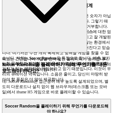
4. 플레이어 존중: 엄선된, 품질 우선의 세계
저희는 당신의 지성과 안목을 존중합니다. 당신은 숫자가 아닙
니다. 당신은 최고의 자격을 갖춘 플레이어입니다. 그렇기 때
문에 저희는 저품질, 대량 생산 게임의 혼잡함을 거부합니다.
저희 플랫폼은
품질 큐레이션 및 깔끔한 인터페이스
에 대한 엄
격한 헌신으로 정의됩니다. 저희는 가장 매력적이고 잘 개발된
경험만을 엄선하여 빠르고 우아하며 눈에 띄지 않는 환경에서
제공합니다. 저희는 소음이 적을수록 즐거움이 커진다고 믿습
니다. 여기서는 수천 개의 복제되고 잊혀질 게임을 찾을 수 없
습니다. 저희는
Soccer Random
을 특징으로 합니다. 예측 불가
목표는 간단합니다. 5골을 먼저 넣는 플레이어가 승리합니다.
능한 물리학과 재미있는 2인용 모드로 당신의 시간을 투자할
Soccer Random을 플레이하기 위해 무언가를 다운
점수는 무작위 환경이 바뀔 때마다 재설정되지만, 전체 경기의
가치가 있는 예외적인 게임이라고 믿기 때문입니다. 이것이 우
승리 조건은 5골로 유지됩니다.
로드해야 하나요?
리의 큐레이션 약속입니다. 소음은 줄이고, 당신이 마땅히 받
아야 할 품질은 더 많이 제공합니다.
네! Soccer Random은 접근성이 매우 높도록 설계되었으며, 별
도의 다운로드나 설치 없이 웹 브라우저(데스크톱 또는 모바
일)에서 iframe H5 게임으로 바로 플레이할 수 있습니다.
Soccer Random을 플레이하기 위해 무언가를 다운로드해
야 하나요?