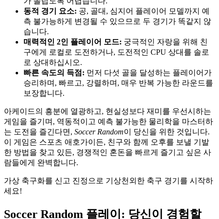
가 놀랍도록 어렵습니다.
동적 경기 요소:
공, 골대, 심지어 플레이어 모델까지 예
측 불가능하게 변경될 수 있으므로 두 경기가 똑같지 않
습니다.
매력적인 2인 플레이어 모드:
궁극적인 자랑을 위해 친
구에게 로컬로 도전하거나, 도전적인 CPU 상대를 솔로
로 상대하십시오.
빠른 속도의 득점:
먼저 다섯 골을 달성하는 플레이어가
승리하며, 빠르고, 강렬하며, 매우 반복 가능한 라운드를
보장합니다.
아케이드의 흥분에 열광하고, 현실성보다 재미를 우선시하는
게임을 즐기며, 역동적이고 예측 불가능한 물리학을 마스터하
는 도전을 즐긴다면,
Soccer Random
이 당신을 위한 것입니다.
이 게임은 스포츠 애호가이든, 친구와 함께 오후를 보낼 기발
한 방법을 찾고 있든, 경쟁적인 혼돈을 빠르게 즐기고 싶은 사
람들에게 완벽합니다.
가상 축구화를 신고 진정으로 기상천외한 축구 경기를 시작하
세요!
Soccer Random 플레이: 당신이 경험할