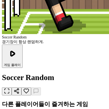
Soccer Random
경기장이 항상 랜덤하게.
게임 플레이
Soccer Random
다른 플레이어들이 즐겨하는 게임