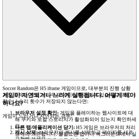
Soccer Random은 H5 iframe 게임이므로, 대부분의 진행 상황
게임이 지연되거나 느리게 실행됩니다. 어떻게 해야
저장 문제는 로컬 브라우저 데이터와 관련이 있습니다. 최고
점수나 승리 횟수가 저장되지 않는다면:
하나요?
브라우저 설정 확인:
게임을 플레이하는 웹사이트에 대
게임이 느리거나 지연되는 경우:
해 쿠키와 로컬 스토리지가 활성화되어 있는지 확인하세
요.
다른 탭/애플리케이션 닫기:
H5 게임은 브라우저의 처리
캐시 삭제:
브라우저의 캐시를 삭제하고 페이지를 새로
능력에 의존합니다. 불필요한 탭이나 백그라운드에서 실
고침해 보세요.