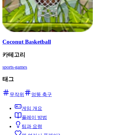
Coconut Basketball
카테고리
sports-games
태그
무작위
엉뚱 축구
게임 개요
플레이 방법
팁과 요령