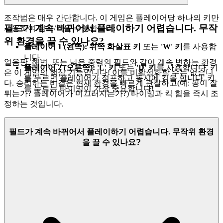
조작법은 매우 간단합니다. 이 게임은 플레이어당 하나의 키만
필드가 계속 바뀌어서 플레이하기 어렵습니다. 무작
사용하여 점프/킥을 수행합니다:
위 환경을 끌 수 있나요?
플레이어 1 (왼쪽):
위쪽 화살표 키
또는
'W' 키
를 사용합
니다.
얼음판, 해변, 또는 낮은 중력의 필드와 같이 계속 변하는 환경
플레이어 2 (오른쪽):
'L' 키
또는
'D' 키
를 사용합니다. 키
은 이 게임의 핵심 기능입니다! 이를 비활성화할 수는 없습니
를 누르면 플레이어가 점프하고 동시에 킥을 합니다. 키
다. 승리하는 비결은 현재 환경을 빠르게 관찰하고(예: 공이 잘
를 누르는 타이밍이 가장 중요합니다!
튀는가? 플레이어가 미끄러지는가?) 타이밍과 킥 힘을 즉시 조
정하는 것입니다.
필드가 계속 바뀌어서 플레이하기 어렵습니다. 무작위 환경
을 끌 수 있나요?