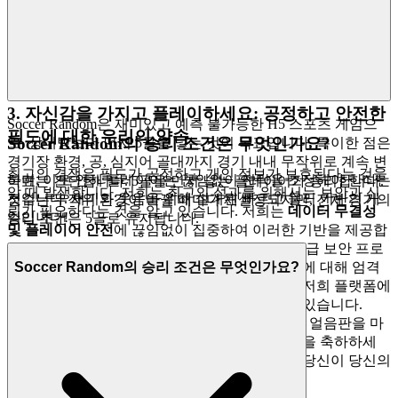
신이 투자하는 유일한 것은 당신의 집중력과 웃음이라는 것을
의미합니다.
Soccer Random
의 모든 혼란스러운 경기와 전략
적 반전에 완전히 마음 편하게 깊이 빠져보세요. 저희 플랫폼
은 무료이며, 항상 그럴 것입니다. 조건, 놀라움 없이, 진정한
엔터테인먼트만 있습니다.
3. 자신감을 가지고 플레이하세요: 공정하고 안전한
Soccer Random은 재미있고 예측 불가능한 H5 스포츠 게임으
필드에 대한 우리의 약속
Soccer Random의 승리 조건은 무엇인가요?
로, 상대방보다 먼저 5골을 넣는 것이 목표입니다. 특이한 점은
경기장 환경, 공, 심지어 골대까지 경기 내내 무작위로 계속 변
최고의 경쟁은 필드가 공정하고 개인 정보가 보호된다는 것을
하며, 이로 인해 플레이어는 끊임없이 전략을 조정해야 한다는
목표는 간단합니다. 5골을 먼저 넣는 플레이어가 승리합니다.
알 때 발생합니다. 저희는 최고의 성과를 위해서는 보안과 신
것입니다. 재미와 웃음을 위해 설계된 빠르고 물리 기반의 게
점수는 무작위 환경이 바뀔 때마다 재설정되지만, 전체 경기의
뢰가 필요하다는 것을 알고 있습니다. 저희는
데이터 무결성
임입니다!
승리 조건은 5골로 유지됩니다.
및 플레이어 안전
에 끊임없이 집중하여 이러한 기반을 제공합
니다. 이는 귀하의 개인 정보를 보호하기 위해 고급 보안 프로
토콜을 사용하고, 부정 행위 또는 악의적인 행위에 대해 엄격
Soccer Random의 승리 조건은 무엇인가요?
한 무관용 정책을 시행한다는 것을 의미합니다. 저희 플랫폼에
서 얻는 성과는 정직하게 얻었기 때문에 의미가 있습니다.
Soccer Random
리더보드에서 최고 자리를 쫓고, 얼음판을 마
스터하고, 기술의 진정한 시험임을 알고 승리 골을 축하하세
요. 저희는 안전하고 공정한 놀이터를 구축하여 당신이 당신의
유산을 쌓는 데 집중할 수 있도록 합니다.