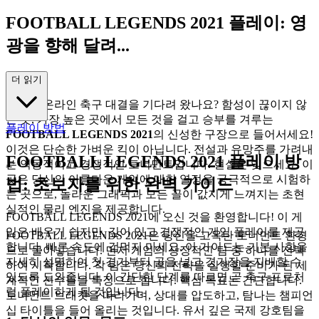
FOOTBALL LEGENDS 2021 플레이: 영
광을 향해 달려...
가세요!
더 읽기
궁극의 온라인 축구 대결을 기다려 왔나요? 함성이 끊이지 않
는 곳, 가장 높은 곳에서 모든 것을 걸고 승부를 겨루는
플레이 방법
FOOTBALL LEGENDS 2021
의 신성한 구장으로 들어서세요!
이것은 단순한 가벼운 킥이 아닙니다. 전설과 유망주를 가려내
FOOTBALL LEGENDS 2021 플레이 방
는 역동적이고 경쟁적인 토너먼트입니다. 현실은 잊으세요. 이
곳은 당신의 아름다운 게임에 대한 열정을 궁극적으로 시험하
법: 초보자를 위한 완벽 가이드
는 곳으로, 놀라운 그래픽과 모든 골이 값지게 느껴지는 초현
실적인 물리 엔진을 제공합니다.
FOOTBALL LEGENDS 2021에 오신 것을 환영합니다! 이 게
임은 배우기 쉽지만, 깊이 있고 경쟁적인 게임 플레이를 제공
FOOTBALL LEGENDS 2021은 당신을 고옥탄 토너먼트 환경
합니다. 빠른 속도에 겁먹지 마세요. 이 가이드는 기본 사항을
으로 몰아넣습니다. 먼저 게임의 상징적인 팀 중 하나를 선택
자세히 설명하여 첫 경기부터 골을 넣고 경기장을 지배할 수
하여 시작합니다. 각 팀은 당신의 전략을 실행할 준비가 된 세
있도록 도와줍니다. 이 간단한 단계를 따르면 곧 축구 프로처
계적인 선수들을 특징으로 합니다. 핵심 목표는 간단합니다.
럼 플레이하게 될 것입니다.
토너먼트 브래킷을 따라가며, 상대를 압도하고, 탐나는 챔피언
십 타이틀을 들어 올리는 것입니다. 유서 깊은 국제 강호팀을