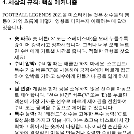
4. 세상의 규칙: 핵심 메커니즘
FOOTBALL LEGENDS 2021을 마스터하는 것은 선수들의 행
동이 게임 흐름에 어떻게 영향을 미치는지 이해하는 데 달려
있습니다.
슛 파워:
슛 버튼('X' 또는 스페이스바)을 오래 누를수록
슛이 더 강력하고 정확해집니다. 그러나 너무 오래 누르
면 수비에게 가로챌 시간을 줍니다. 적절한 균형을 찾으
세요!
수비 압박:
수비할 때는 태클만 하지 마세요. 스프린트/
특수 기술 버튼('C')을 사용하여 공격수에게 빠르게 접근
하여 압박을 가하고 실수하게 만들거나 공을 잃게 하세
요.
팀 변경:
게임은 현재 공을 소유하지 않은 선수를 자동으
로 제어합니다. "선수 변경" 버튼('V' 또는 'E')을 누르면
액션에 가장 가까운 선수로 빠르게 제어권을 전환하여
수비 또는 공격을 수동으로 제어할 수 있습니다.
특수 능력:
각 "레전드" 선수는 고유한 특수 능력( 'C'로
활성화)을 가지고 있습니다. 이는 초고속 버스트에서 강
력하고 휘어지는 슛까지 다양합니다. 이러한 순간을 사
용하여 결정적인 이점을 만들거나 강력한 수비를 뚫으세