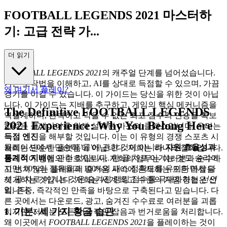
FOOTBALL LEGENDS 2021 마스터하
기: 고급 전략 가...
이드
더 읽기
FOOTBALL LEGENDS 2021
의 캐주얼 단계를 넘어섰습니다.
기본 조작법을 이해하고, AI를 상대로 득점할 수 있으며, 가끔
왜 여기서 플레이?
경기를 이길 수 있습니다. 이 가이드는 당신을 위한 것이 아닙
니다. 이 가이드는 지배를 추구하고, 게임의 핵심 메커니즘을
The Definitive FOOTBALL LEGENDS
역설계하며, 완벽하고 막을 수 없는 최고 점수의 연승을 확보
2021 Experience: Why You Belong Here
하려는 플레이어를 위해 설계된 마스터 클래스입니다. 우리는
득점 엔진
을 해부할 것입니다. 이는 이 유형의 경쟁 스포츠 시
뮬레이션에서 단순히 '골'에 관한 것이 아니라
자원 효율성과
저희는 단순한 플랫폼이 아닙니다. 저희는 하나의 철학입니다.
통계적 지배
에 관한 것입니다. 한 골 차로 이기는 것도 승리이
플레이어 경험의 수호자로서, 저희의 임무는 여러분과 순수하
지만, 90%의 점유율과 100%의 패스 정확도를 유지하면서 다
고 변치 않는 플레이의 즐거움 사이에 존재하는 모든 마찰을
섯 골 차로 이기는 것은 숨겨진 랭킹 점수를 극대화하는
선언
제거하는 것입니다. 저희는 세계 최고 수준의 게임 경험은 신
입니다.
뢰, 존중, 즉각적인 만족을 바탕으로 구축된다고 믿습니다. 다
른 곳에서는 다운로드, 광고, 숨겨진 수수료로 여러분을 괴롭
1. 기본: 세 가지 황금 습관
히지만, 저희는 모든 기술적인 잡음과 번거로움을 처리합니다.
왜 이곳에서
FOOTBALL LEGENDS 2021
을 플레이하는 것이