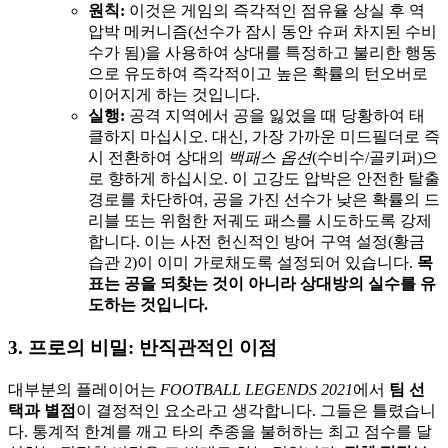
원칙:
이것은 게임의 즉각적인 점유율 상실 후 역
압박 메커니즘(선수가 잠시 동안 슈퍼 차지된 수비
수가 됨)을 사용하여 상대를 특정하고 불리한 행동
으로 유도하여 즉각적이고 높은 확률의 턴오버로
이어지게 하는 것입니다.
실행:
공격 지역에서 공을 잃었을 때 당황하여 태
클하지 마십시오. 대신, 가장 가까운 미드필더로 즉
시 전환하여 상대의
백패스 옵션
(수비수/골키퍼)으
로 향하게 하십시오. 이 고강도 압박은 안전한 탈출
경로를 차단하여, 공을 가진 선수가 낮은 확률의 드
리블 또는 위험한 저궤도 패스를 시도하도록 강제
합니다. 이는 사전 헌신적인 방어 구역 설정(황금
습관 2)이 이미 가로채도록 설정되어 있습니다.
목
표는 공을 되찾는 것이 아니라 상대방의 실수를 유
도하는 것입니다.
3. 프로의 비밀: 반직관적인 이점
대부분의 플레이어는
FOOTBALL LEGENDS 2021
에서
팀 선
택과 별점
이 결정적인 요소라고 생각합니다. 그들은 틀렸습니
다. 통계적 한계를 깨고 타의 추종을 불허하는 최고 점수를 달