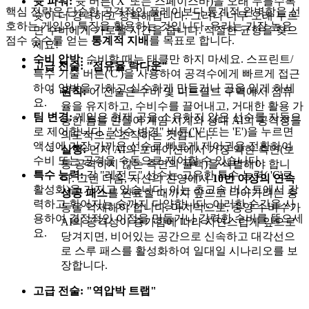
슛 파워:
슛 버튼('X' 또는 스페이스바)을 오래 누를수록
핵심 전략은 단순한 공격적인 플레이보다 통계적 완벽함을 선
슛이 더 강력하고 정확해집니다. 그러나 너무 오래 누르
호하는 게임의 특징을 활용하는 것입니다. 우리는 가장 높은
면 수비에게 가로챌 시간을 줍니다. 적절한 균형을 찾으
점수 승수를 얻는
통계적 지배
를 목표로 합니다.
세요!
수비 압박:
수비할 때는 태클만 하지 마세요. 스프린트/
고급 전술: "점유율 락다운"
특수 기술 버튼('C')을 사용하여 공격수에게 빠르게 접근
하여 압박을 가하고 실수하게 만들거나 공을 잃게 하세
원칙:
이 전술은 수비 및 미드필드 구역에서 점유
요.
율을 유지하고, 수비수를 끌어내고, 거대한 활용 가
팀 변경:
게임은 현재 공을 소유하지 않은 선수를 자동으
능한 틈을 만들어 게임 시계와 상대 AI의 공격성을
로 제어합니다. "선수 변경" 버튼('V' 또는 'E')을 누르면
의도적으로 조작하는 것입니다.
액션에 가장 가까운 선수로 빠르게 제어권을 전환하여
실행:
먼저 AI의 포메이션에서 가장 약한 측면(보
수비 또는 공격을 수동으로 제어할 수 있습니다.
통 공격하지 않는 측면의 풀백)을 식별해야 합니
특수 능력:
각 "레전드" 선수는 고유한 특수 능력( 'C'로
다. 그런 다음, 자신의 진영에서
10번 이상의 연속
활성화)을 가지고 있습니다. 이는 초고속 버스트에서 강
성공 패스
를 완료할 때까지 앞으로 나아가려는 충
력하고 휘어지는 슛까지 다양합니다. 이러한 순간을 사
동을 억제해야 합니다. 마지막으로, 중앙 수비수가
용하여 결정적인 이점을 만들거나 강력한 수비를 뚫으세
AI의 공격성이 증가함에 따라 자연스럽게 앞으로
요.
당겨지면, 비어있는 공간으로 신속하고 대각선으
로 스루 패스를 활성화하여 일대일 시나리오를 보
장합니다.
고급 전술: "역압박 트랩"