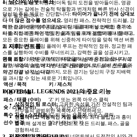
1. 당신의 임무: 목표
이끄는 것을 선호하든, 언더독 팀의 도전을 받아들이든, 영광
으로 가는 길에는 전술적 탁월함과 번개처럼 빠른 반사 신경이
당신의 주요 목표는 간단합니다:
타이머가 끝나기 전에 상대보
모두 필요합니다.
다 더 많은 점수를 얻으세요.
영리한 패스, 전략적인 드리블, 강
매 순간, 액션은 멈추지 않습니다. 플레이어는 선택한 축구 스
력한 슛을 사용하여 공을 상대 팀의 골대에 넣으세요. 경기에
타를 직접 조종하여 정밀한 움직임을 위해 방향키를 사용하고,
서 승리하려면 개인적인 기술과 팀워크가 결합되어야 합니다.
모든 중요한 플레이를 위해 신중하게 타이밍을 맞춰 액션 버튼
2. 지휘: 컨트롤
을 사용합니다. 게임 플레이 루프는 전략적인 점유, 정교한 패
스를 실행하여 수비를 무너뜨리고, 강력한 골을 성공시키고,
공을 되찾기 위해 공격적인 태클을 하는 데 중점을 둡니다. 교
면책 조항:
이것은 키보드/마우스를 사용하는 PC 브라우저에
활한 AI와의 솔로 매치부터 멀티플레이어 모드에서 친구들과
서 이 유형의 게임에 대한 표준 컨트롤입니다. 실제 컨트롤은
의 긴장감 넘치는 대결까지, 모든 경기는 당신의 구장 지배력
약간 다를 수 있습니다.
을 과시할 수 있는 새로운 기회입니다.
액션 / 목적
키 / 제스처
FOOTBALL LEGENDS 2021의 주요 기능
이동 / 드리블
W, A, S, D 또는 화살표 키
패스 / 태클 (수비)
'Z' 키 또는 왼쪽 마우스 클릭
상징적인 팀 로스터:
고유한 속성을 가진 전설적인 팀과
슛 / 스틸 (수비)
'X' 키 또는 스페이스바
선수들의 광범위한 목록에서 선택하세요.
특수 기술 / 스프린트
'C' 키 또는 오른쪽 마우스 클릭
현실적이고 역동적인 게임 플레이:
최대 몰입감과 흥미
선수 변경
'V' 키 또는 'E' 키
를 위해 설계된 물리 엔진으로 모든 드리블, 패스, 골을
경험하세요.
3. 전장 읽기: 화면 (HUD)
유연한 게임 모드:
솔로 토너먼트에서 도전적인 AI와 경