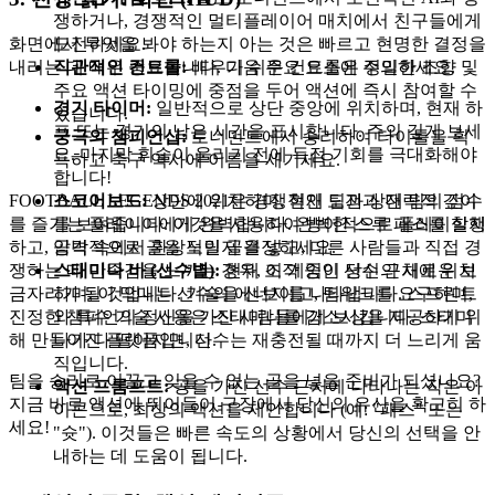
쟁하거나, 경쟁적인 멀티플레이어 매치에서 친구들에게
도전하세요.
화면에서 무엇을 봐야 하는지 아는 것은 빠르고 현명한 결정을
직관적인 컨트롤:
배우기 쉬운 컨트롤은 정밀한 조향 및
내리는 데 매우 중요합니다. 다음 주요 요소에 주의하세요.
주요 액션 타이밍에 중점을 두어 액션에 즉시 참여할 수
경기 타이머:
일반적으로 상단 중앙에 위치하며, 현재 하
있습니다.
프 또는 경기의 남은 시간을 표시합니다. 주의 깊게 보세
궁극의 챔피언십:
토너먼트에서 승리하여 타이틀을 획
요. 마지막 휘슬이 울리기 전에 득점 기회를 극대화해야
득하고 축구 역사에 이름을 새기세요.
합니다!
FOOTBALL LEGENDS 2021은 경쟁적인 도전과 전략적 깊이
스코어보드:
상단에 위치하며, 현재 팀과 상대 팀의 점수
를 즐기는 플레이어에게 완벽합니다. 완벽한 스루 패스를 실행
를 보여줍니다. 이것을 사용하여 방어적으로 플레이할지
하고, 압박 속에서 환상적인 골을 넣고, 다른 사람들과 직접 경
공격적으로 골을 노릴지 결정하세요.
쟁하는 데 만족감을 느끼는 경우, 이 게임이 당신의 새로운 보
스태미나 바 (선수별):
현재 조작 중인 선수 근처에 위치
금자리가 될 것입니다. 기술을 선보이고, 팀워크를 요구하며,
하며, 이 막대는 선수의 에너지를 나타냅니다. 스프린트
진정한 챔피언의 정신을 가진 사람들에게 보상을 제공하기 위
와 특수 기술 사용은 스태미나를 감소시킵니다. 스태미
해 만들어진 플랫폼입니다.
나가 다 떨어지면, 선수는 재충전될 때까지 더 느리게 움
직입니다.
팀을 승리로 이끌고 잊을 수 없는 골을 넣을 준비가 되셨나요?
액션 프롬프트:
공을 가진 선수 근처에 나타나는 작은 아
지금 바로 액션에 뛰어들어 구장에서 당신의 유산을 확고히 하
이콘으로, 최상의 액션을 제안합니다 (예: "패스" 또는
세요!
"슛"). 이것들은 빠른 속도의 상황에서 당신의 선택을 안
내하는 데 도움이 됩니다.