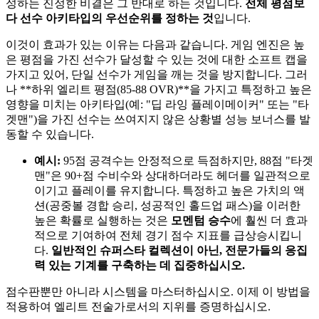
성하는 진정한 비결은 그 반대로 하는 것입니다.
전체 평점보
다 선수 아키타입의 우선순위를 정하는 것
입니다.
이것이 효과가 있는 이유는 다음과 같습니다. 게임 엔진은 높
은 평점을 가진 선수가 달성할 수 있는 것에 대한 소프트 캡을
가지고 있어, 단일 선수가 게임을 깨는 것을 방지합니다. 그러
나 **하위 엘리트 평점(85-88 OVR)**을 가지고 특정하고 높은
영향을 미치는 아키타입(예: "딥 라잉 플레이메이커" 또는 "타
겟맨")을 가진 선수는 쓰여지지 않은 상황별 성능 보너스를 발
동할 수 있습니다.
예시:
95점 공격수는 안정적으로 득점하지만, 88점 "타겟
맨"은 90+점 수비수와 상대하더라도 헤더를 일관적으로
이기고 플레이를 유지합니다. 특정하고 높은 가치의 액
션(공중볼 경합 승리, 성공적인 홀드업 패스)을 이러한
높은 확률로 실행하는 것은
모멘텀 승수
에 훨씬 더 효과
적으로 기여하여 전체 경기 점수 지표를 급상승시킵니
다.
일반적인 슈퍼스타 컬렉션이 아닌, 전문가들의 응집
력 있는 기계를 구축하는 데 집중하십시오.
점수판뿐만 아니라 시스템을 마스터하십시오. 이제 이 방법을
적용하여 엘리트 전술가로서의 지위를 증명하십시오.