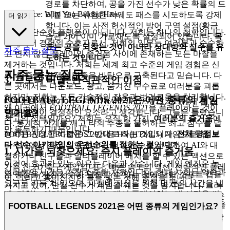
경로를 차단하여, 공을 가진 선수가 낮은 확률의 드
Experience: Why You Belong Here
리블 또는 위험한 저궤도 패스를 시도하도록 강제
더 읽기
합니다. 이는 사전 헌신적인 방어 구역 설정(황금
저희는 단순한 플랫폼이 아닙니다. 저희는 하나의 철학입니다.
습관 2)이 이미 가로채도록 설정되어 있습니다.
목
플레이어 경험의 수호자로서, 저희의 임무는 여러분과 순수하
표는 공을 되찾는 것이 아니라 상대방의 실수를 유
자주 묻는 질문
고 변치 않는 플레이의 즐거움 사이에 존재하는 모든 마찰을
도하는 것입니다.
제거하는 것입니다. 저희는 세계 최고 수준의 게임 경험은 신
자주 묻는 질문
뢰, 존중, 즉각적인 만족을 바탕으로 구축된다고 믿습니다. 다
3. 프로의 비밀: 반직관적인 이점
른 곳에서는 다운로드, 광고, 숨겨진 수수료로 여러분을 괴롭
히지만, 저희는 모든 기술적인 잡음과 번거로움을 처리합니다.
FOOTBALL LEGENDS 2021은 어떤 종류의 게임
대부분의 플레이어는
FOOTBALL LEGENDS 2021
에서
팀 선
왜 이곳에서
FOOTBALL LEGENDS 2021
을 플레이하는 것이
인가요?
택과 별점
이 결정적인 요소라고 생각합니다. 그들은 틀렸습니
최고의 선택일까요? 저희는 오직 한 가지,
여러분의 즐거움
에
다. 통계적 한계를 깨고 타의 추종을 불허하는 최고 점수를 달
만 몰두하기 때문입니다.
성하는 진정한 비결은 그 반대로 하는 것입니다.
전체 평점보
FOOTBALL LEGENDS 2021은 H5 (HTML5) 게임으로, 웹 브
다 선수 아키타입의 우선순위를 정하는 것
입니다.
라우저에서 직접 실행됩니다. 팀과 선수를 선택하여 AI와 대
1. 시간을 되찾으세요: 즉시 플레이의 즐거움
결하거나 친구들과 멀티플레이어 매치를 할 수 있는 액션으로
이것이 효과가 있는 이유는 다음과 같습니다. 게임 엔진은 높
가득 찬 2D 축구 게임입니다. 빠른 속도의 액션, 전략적인 플레
여러분의 시간은 가장 소중한 자원입니다. 현대 사회는 약속과
은 평점을 가진 선수가 달성할 수 있는 것에 대한 소프트 캡을
이, 그리고 흥미진진한 골을 넣는 것에 중점을 둡니다.
요구로 가득 차 있으며, 마침내 자신을 위해 몇 분의 시간을 낼
가지고 있어, 단일 선수가 게임을 깨는 것을 방지합니다. 그러
때, 저희는 여러분이 기다리는 대신 플레이하는 데 시간을 써
나 **하위 엘리트 평점(85-88 OVR)**을 가지고 특정하고 높은
야 한다고 생각합니다. 저희는 설치라는 지루하고 구식 과정을
FOOTBALL LEGENDS 2021은 어떤 종류의 게임인가요?
영향을 미치는 아키타입(예: "딥 라잉 플레이메이커" 또는 "타
없앰으로써 여러분의 자유 시간을 존중합니다.
저희의 약속:
겟맨")을 가진 선수는 쓰여지지 않은 상황별 성능 보너스를 발
브라우저를 통해 즉시 전체 게임 경험을 제공하는 세계 최고
동할 수 있습니다.