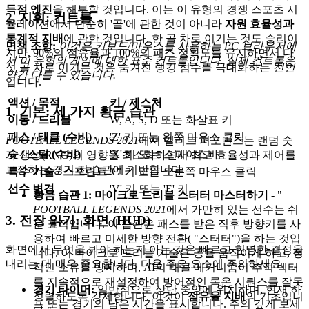
득점 엔진
을 해부할 것입니다. 이는 이 유형의 경쟁 스포츠 시
2. 지휘: 컨트롤
뮬레이션에서 단순히 '골'에 관한 것이 아니라
자원 효율성과
통계적 지배
에 관한 것입니다. 한 골 차로 이기는 것도 승리이
면책 조항:
이것은 키보드/마우스를 사용하는 PC 브라우저에
지만, 90%의 점유율과 100%의 패스 정확도를 유지하면서 다
서 이 유형의 게임에 대한 표준 컨트롤입니다. 실제 컨트롤은
섯 골 차로 이기는 것은 숨겨진 랭킹 점수를 극대화하는
선언
약간 다를 수 있습니다.
입니다.
액션 / 목적
키 / 제스처
1. 기본: 세 가지 황금 습관
이동 / 드리블
W, A, S, D 또는 화살표 키
패스 / 태클 (수비)
'Z' 키 또는 왼쪽 마우스 클릭
FOOTBALL LEGENDS 2021
에서 엘리트 퍼포먼스는 랜덤 숫
슛 / 스틸 (수비)
'X' 키 또는 스페이스바
자 생성(RNG)의 영향을 최소화하면서 최고 효율성과 제어를
보장하는 경기 전 습관에 기반합니다.
특수 기술 / 스프린트
'C' 키 또는 오른쪽 마우스 클릭
선수 변경
'V' 키 또는 'E' 키
황금 습관 1: 마이크로 드리블 스터터 마스터하기
- "
FOOTBALL LEGENDS 2021
에서 가만히 있는 선수는 쉬
3. 전장 읽기: 화면 (HUD)
운 표적입니다. 이 습관은 패스를 받은 직후 방향키를 사
용하여 빠르고 미세한 방향 전환( "스터터")을 하는 것입
화면에서 무엇을 봐야 하는지 아는 것은 빠르고 현명한 결정을
니다. 이 마이크로 드리블 기술은 공을 움직이게 하고, 정
내리는 데 매우 중요합니다. 다음 주요 요소에 주의하세요.
적인 소유를 방지하며, AI의 태클 메커니즘이 추적 벡터
를 지속적으로 재설정하여 방어적인 록온 시퀀스를 잘못
경기 타이머:
일반적으로 상단 중앙에 위치하며, 현재 하
정렬하도록 강제합니다. 이것이
점유율 지배
의 기초입니
프 또는 경기의 남은 시간을 표시합니다. 주의 깊게 보세