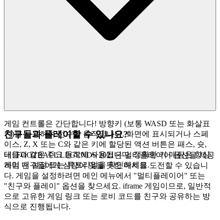
의 시간을 할애할 가치가 있다고 진심으로 믿는 가장 매력적이
고, 세련되고, 흥미로운 게임만을 엄선하여 깨끗하고 고속 인
터페이스로 제공합니다. 저희는 여러분의 시간을 할애할 가치
가 있는 훌륭한 게임이라고 믿기 때문에
FOOTBALL
LEGENDS 2021
을 소개합니다. 이것이 저희의 큐레이션 약속
입니다. 잡음은 줄이고, 여러분이 마땅히 받아야 할 품질은 더
많이 제공합니다.
게임 컨트롤은 간단합니다! 방향키 (보통 WASD 또는 화살표
친구들과 플레이할 수 있나요?
키)를 사용하여 선수를 움직입니다. 화면에 표시되거나 스페
이스, Z, X 또는 C와 같은 키에 할당된 액션 버튼은 패스, 슛,
태클과 같은 주요 동작에 사용됩니다. 정확한 키 매핑은 항상
네! FOOTBALL LEGENDS 2021은 멀티플레이어 옵션을 제공
게임 내 설정 또는 튜토리얼을 확인하세요.
하여 친구들에게 심장이 멎을 듯한 매치를 도전할 수 있습니
다. 게임을 설정하려면 메인 메뉴에서 "멀티플레이어" 또는
"친구와 플레이" 옵션을 찾으세요. iframe 게임이므로, 일반적
으로 고유한 게임 링크 또는 로비 코드를 친구와 공유하는 방
식으로 진행됩니다.