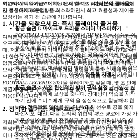
FOOTBALL LEGENDS 2021
에서 엘리트 퍼포먼스는 랜덤 숫
최고의 선택일까요? 저희는 오직 한 가지,
여러분의 즐거움
에
자 생성(RNG)의 영향을 최소화하면서 최고 효율성과 제어를
만 몰두하기 때문입니다.
보장하는 경기 전 습관에 기반합니다.
1. 시간을 되찾으세요: 즉시 플레이의 즐거움
황금 습관 1: 마이크로 드리블 스터터 마스터하기
- "
FOOTBALL LEGENDS 2021
에서 가만히 있는 선수는 쉬
여러분의 시간은 가장 소중한 자원입니다. 현대 사회는 약속과
운 표적입니다. 이 습관은 패스를 받은 직후 방향키를 사
요구로 가득 차 있으며, 마침내 자신을 위해 몇 분의 시간을 낼
용하여 빠르고 미세한 방향 전환( "스터터")을 하는 것입
때, 저희는 여러분이 기다리는 대신 플레이하는 데 시간을 써
니다. 이 마이크로 드리블 기술은 공을 움직이게 하고, 정
야 한다고 생각합니다. 저희는 설치라는 지루하고 구식 과정을
적인 소유를 방지하며, AI의 태클 메커니즘이 추적 벡터
없앰으로써 여러분의 자유 시간을 존중합니다.
저희의 약속:
를 지속적으로 재설정하여 방어적인 록온 시퀀스를 잘못
브라우저를 통해 즉시 전체 게임 경험을 제공하는 세계 최고
정렬하도록 강제합니다. 이것이
점유율 지배
의 기초입니
수준의 HTML5 인프라입니다. 이것이 저희의 약속입니다.
다."
FOOTBALL LEGENDS 2021
을 플레이하고 싶을 때, 몇 초 만에
황금 습관 2: 사전 헌신적인 방어 구역 설정
- "게임은 반
게임에 접속할 수 있습니다. 마찰 없이, 순수하고 즉각적인 즐
응이 아닌 예측에 보상을 줍니다. 상대방이 역습을 시작
거움만 남습니다.
하기 전에 수비수에게 '구역'을 정신적으로 할당해야 합
니다. 점유율을 잃었을 때, 단 한 명의 선수로 공을 쫓지
2. 정직한 즐거움: 제로-프레셔 약속
마십시오. 대신, 다음 논리적 위협의
패스 경로
에 가장 가
까운 수비수로 즉시 전환하고 위치를 유지하십시오. 이
저희는 저희 플랫폼을 환대의 행위로 여기며, 진정한 환대는
를 마스터하면 가장 위험한 패스를 차단하여 예측 가능
투명하고 관대합니다. 여러분의 엔터테인먼트가 숨겨진 조항
하고 비효율적인 롱 슛이나 낮은 확률의 크로스 필드 전
이나 조작적인 업셀 없이 제공된다는 것을 아는 것은 감정적인
환을 강제할 수 있습니다."