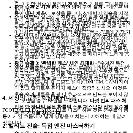
다."
요. 마지막 휘슬이 울리기 전에 득점 기회를 극대화해야
황금 습관 2: 사전 헌신적인 방어 구역 설정
- "게임은 반
합니다!
응이 아닌 예측에 보상을 줍니다. 상대방이 역습을 시작
스코어보드:
상단에 위치하며, 현재 팀과 상대 팀의 점수
하기 전에 수비수에게 '구역'을 정신적으로 할당해야 합
를 보여줍니다. 이것을 사용하여 방어적으로 플레이할지
니다. 점유율을 잃었을 때, 단 한 명의 선수로 공을 쫓지
공격적으로 골을 노릴지 결정하세요.
마십시오. 대신, 다음 논리적 위협의
패스 경로
에 가장 가
스태미나 바 (선수별):
현재 조작 중인 선수 근처에 위치
까운 수비수로 즉시 전환하고 위치를 유지하십시오. 이
하며, 이 막대는 선수의 에너지를 나타냅니다. 스프린트
를 마스터하면 가장 위험한 패스를 차단하여 예측 가능
와 특수 기술 사용은 스태미나를 감소시킵니다. 스태미
하고 비효율적인 롱 슛이나 낮은 확률의 크로스 필드 전
나가 다 떨어지면, 선수는 재충전될 때까지 더 느리게 움
환을 강제할 수 있습니다."
직입니다.
황금 습관 3: '완벽한 패스' 체인 최대화
- "숨겨진 득점
액션 프롬프트:
공을 가진 선수 근처에 나타나는 작은 아
엔진은 연속적인 '완벽한 패스'(완벽한 타이밍과 최소한
이콘으로, 최상의 액션을 제안합니다 (예: "패스" 또는
의 편차로 실행된 패스)에 큰 가중치를 둡니다. 이것은
"슛"). 이것들은 빠른 속도의 상황에서 당신의 선택을 안
종종 간과됩니다. 미드필드 삼각(CDM, CM, CAM) 사이
내하는 데 도움이 됩니다.
의 짧고 날카로운 원터치 패스에 집중하십시오. 이것은
후속 슛과 태클을 훨씬 더 효과적으로 만드는 보이지 않
4. 세상의 규칙: 핵심 메커니즘
는 '모멘텀 승수' 자원을 구축합니다.
다섯 번의 패스 체
인은 단 하나의 낮은 확률의 스루 패스보다 전체 점수에
FOOTBALL LEGENDS 2021을 마스터하는 것은 선수들의 행
더 큰 가치를 갖습니다.
"
동이 게임 흐름에 어떻게 영향을 미치는지 이해하는 데 달려
있습니다.
2. 엘리트 전술: 득점 엔진 마스터하기