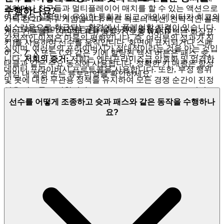
결하거나 친구들과 멀티플레이어 매치를 할 수 있는 액션으로
수행하나요?
여러분은 실력만이 유일한 통화가 되고, 개인 데이터가 최고의
가득 찬 2D 축구 게임입니다. 빠른 속도의 액션, 전략적인 플레
성스러움으로 취급되는 환경에서 플레이할 자격이 있습니다.
이, 그리고 흥미진진한 골을 넣는 것에 중점을 둡니다.
게임 컨트롤은 간단합니다! 방향키 (보통 WASD 또는 화살표
감정적인 이점은 마음의 평화입니다. 즉, 여러분의 성과가 진
키)를 사용하여 선수를 움직입니다. 화면에 표시되거나 스페
실이며, 여러분의 프라이버시가 절대적이라는 것을 아는 것입
이스, Z, X 또는 C와 같은 키에 할당된 액션 버튼은 패스, 슛,
니다.
저희의 증거:
저희는 엔터프라이즈급 암호화 및 엄격한
태클과 같은 주요 동작에 사용됩니다. 정확한 키 매핑은 항상
데이터 프라이버시 프로토콜을 사용합니다. 또한, 부정 행위
게임 내 설정 또는 튜토리얼을 확인하세요.
및 봇에 대한 무관용 정책을 유지하여 모든 경쟁 순간이 진정
성을 갖도록 보장합니다.
FOOTBALL LEGENDS 2021
리더보
드의 최고 자리를 차지하기 위해 노력하세요. 여러분의 실력을
선수를 어떻게 조종하고 슛과 패스와 같은 동작을 수행하나
진정으로 시험하는 것입니다. 저희는 안전하고 공정한 놀이터
요?
를 구축하므로, 여러분은 여러분의 유산을 쌓는 데 집중할 수
있습니다.
4. 플레이어에 대한 존중: 엄선된, 품질 우선의 세상
저희는 오늘날 이용 가능한 게임의 엄청난 양이 압도적이라는
것을 알고 있습니다. 여러분의 지성은 혼잡하고 일반적인 카탈
로그보다 더 나은 것을 받을 자격이 있습니다. 저희는 양보다
질을 중요하게 생각하며, 저희의 큐레이션 과정은 여러분에 대
한 존중을 보여주는 방식입니다.
저희의 증거:
저희는 여러분