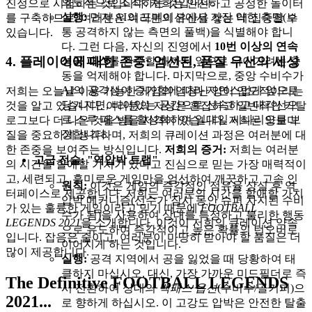
의도적으로 조작하는 것입니다.
진정으로 시험하는 것입니다. 저희는 안전하고 공정한 놀이터
실행:
먼저 AI의 포메이션에서 가장 약한 측면(보
를 구축하므로, 여러분은 여러분의 유산을 쌓는 데 집중할 수
통 공격하지 않는 측면의 풀백)을 식별해야 합니
있습니다.
다. 그런 다음, 자신의 진영에서
10번 이상의 연속
4. 플레이어에 대한 존중: 엄선된, 품질 우선의 세상
성공 패스
를 완료할 때까지 앞으로 나아가려는 충
동을 억제해야 합니다. 마지막으로, 중앙 수비수가
AI의 공격성이 증가함에 따라 자연스럽게 앞으로
저희는 오늘날 이용 가능한 게임의 엄청난 양이 압도적이라는
당겨지면, 비어있는 공간으로 신속하고 대각선으
것을 알고 있습니다. 여러분의 지성은 혼잡하고 일반적인 카탈
로 스루 패스를 활성화하여 일대일 시나리오를 보
로그보다 더 나은 것을 받을 자격이 있습니다. 저희는 양보다
장합니다.
질을 중요하게 생각하며, 저희의 큐레이션 과정은 여러분에 대
한 존중을 보여주는 방식입니다.
저희의 증거:
저희는 여러분
고급 전술: "역압박 트랩"
의 시간을 할애할 가치가 있다고 진심으로 믿는 가장 매력적이
고, 세련되고, 흥미로운 게임만을 엄선하여 깨끗하고 고속 인
원칙:
이것은 게임의 즉각적인 점유율 상실 후 역
터페이스로 제공합니다. 저희는 여러분의 시간을 할애할 가치
압박 메커니즘(선수가 잠시 동안 슈퍼 차지된 수비
가 있는 훌륭한 게임이라고 믿기 때문에
FOOTBALL
수가 됨)을 사용하여 상대를 특정하고 불리한 행동
LEGENDS 2021
을 소개합니다. 이것이 저희의 큐레이션 약속
으로 유도하여 즉각적이고 높은 확률의 턴오버로
입니다. 잡음은 줄이고, 여러분이 마땅히 받아야 할 품질은 더
이어지게 하는 것입니다.
많이 제공합니다.
실행:
공격 지역에서 공을 잃었을 때 당황하여 태
클하지 마십시오. 대신, 가장 가까운 미드필더로 즉
The Definitive FOOTBALL LEGENDS
시 전환하여 상대의
백패스 옵션
(수비수/골키퍼)으
2021...
로 향하게 하십시오. 이 고강도 압박은 안전한 탈출