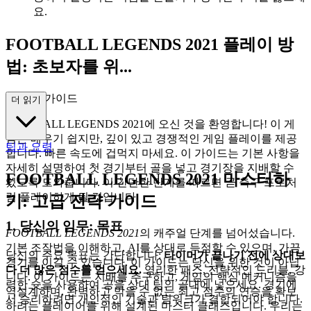
요.
FOOTBALL LEGENDS 2021 플레이 방
법: 초보자를 위...
한 완벽 가이드
더 읽기
FOOTBALL LEGENDS 2021에 오신 것을 환영합니다! 이 게
임은 배우기 쉽지만, 깊이 있고 경쟁적인 게임 플레이를 제공
팁과 요령
합니다. 빠른 속도에 겁먹지 마세요. 이 가이드는 기본 사항을
자세히 설명하여 첫 경기부터 골을 넣고 경기장을 지배할 수
FOOTBALL LEGENDS 2021 마스터하
있도록 도와줍니다. 이 간단한 단계를 따르면 곧 축구 프로처
럼 플레이하게 될 것입니다.
기: 고급 전략 가이드
1. 당신의 임무: 목표
FOOTBALL LEGENDS 2021
의 캐주얼 단계를 넘어섰습니다.
기본 조작법을 이해하고, AI를 상대로 득점할 수 있으며, 가끔
당신의 주요 목표는 간단합니다:
타이머가 끝나기 전에 상대보
경기를 이길 수 있습니다. 이 가이드는 당신을 위한 것이 아닙
다 더 많은 점수를 얻으세요.
영리한 패스, 전략적인 드리블, 강
니다. 이 가이드는 지배를 추구하고, 게임의 핵심 메커니즘을
력한 슛을 사용하여 공을 상대 팀의 골대에 넣으세요. 경기에
역설계하며, 완벽하고 막을 수 없는 최고 점수의 연승을 확보
서 승리하려면 개인적인 기술과 팀워크가 결합되어야 합니다.
하려는 플레이어를 위해 설계된 마스터 클래스입니다. 우리는