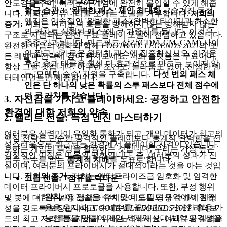
안도감을 주며, 여러분이 게임에 완전히 몰입할 수 있게 해줍
황금 습관 3: '완벽한 패스' 체인 최대화
- "숨겨진 득점
니다. 저희는 커뮤니티를 쪼개는 모델을 거부합니다.
저희의
엔진은 연속적인 '완벽한 패스'(완벽한 타이밍과 최소한
증거:
저희는 여러분의 흐름을 방해하지 않는 방해받지 않는
의 편차로 실행된 패스)에 큰 가중치를 둡니다. 이것은
구조로 지원되는 완전 무료 플레이 모델에 전념하고 있습니다.
종종 간과됩니다. 미드필드 삼각(CDM, CM, CAM) 사이
완전한 마음의 평화와 함께
FOOTBALL LEGENDS 2021
의 모
의 짧고 날카로운 원터치 패스에 집중하십시오. 이것은
든 레벨과 전략에 깊이 빠져보세요. 저희 플랫폼은 무료이며,
후속 슛과 태클을 훨씬 더 효과적으로 만드는 보이지 않
항상 그럴 것입니다. 아무런 조건도, 놀라움도 없이, 진정한 엔
는 '모멘텀 승수' 자원을 구축합니다.
다섯 번의 패스 체
터테인먼트만 제공합니다.
인은 단 하나의 낮은 확률의 스루 패스보다 전체 점수에
더 큰 가치를 갖습니다.
"
3. 자신감을 가지고 플레이하세요: 공정하고 안전한
환경에 대한 저희의 약속
2. 엘리트 전술: 득점 엔진 마스터하기
여러분은 실력만이 유일한 통화가 되고, 개인 데이터가 최고의
핵심 전략은 단순한 공격적인 플레이보다 통계적 완벽함을 선
성스러움으로 취급되는 환경에서 플레이할 자격이 있습니다.
호하는 게임의 특징을 활용하는 것입니다. 우리는 가장 높은
감정적인 이점은 마음의 평화입니다. 즉, 여러분의 성과가 진
점수 승수를 얻는
통계적 지배
를 목표로 합니다.
실이며, 여러분의 프라이버시가 절대적이라는 것을 아는 것입
니다.
저희의 증거:
저희는 엔터프라이즈급 암호화 및 엄격한
고급 전술: "점유율 락다운"
데이터 프라이버시 프로토콜을 사용합니다. 또한, 부정 행위
원칙:
이 전술은 수비 및 미드필드 구역에서 점유
및 봇에 대한 무관용 정책을 유지하여 모든 경쟁 순간이 진정
율을 유지하고, 수비수를 끌어내고, 거대한 활용 가
성을 갖도록 보장합니다.
FOOTBALL LEGENDS 2021
리더보
능한 틈을 만들어 게임 시계와 상대 AI의 공격성을
드의 최고 자리를 차지하기 위해 노력하세요. 여러분의 실력을