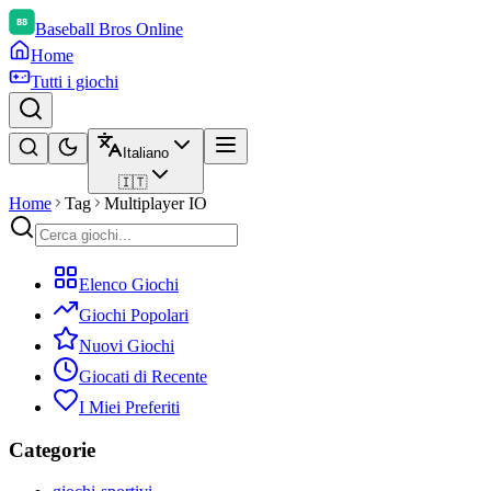
Baseball Bros Online
Home
Tutti i giochi
Italiano
🇮🇹
Home
Tag
Multiplayer IO
Elenco Giochi
Giochi Popolari
Nuovi Giochi
Giocati di Recente
I Miei Preferiti
Categorie